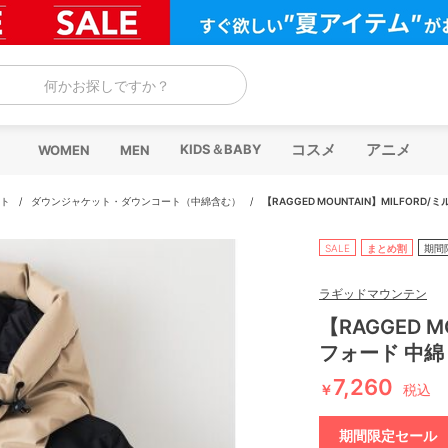
何かお探しですか？
コスメ
アニメ
KIDS＆BABY
WOMEN
MEN
ト
/
ダウンジャケット・ダウンコート（中綿含む）
/
【RAGGED MOUNTAIN】MILFORD
SALE
まとめ割
期間
ラギッドマウンテン
【RAGGED M
フォード 中綿
7,260
￥
税込
期間限定セール