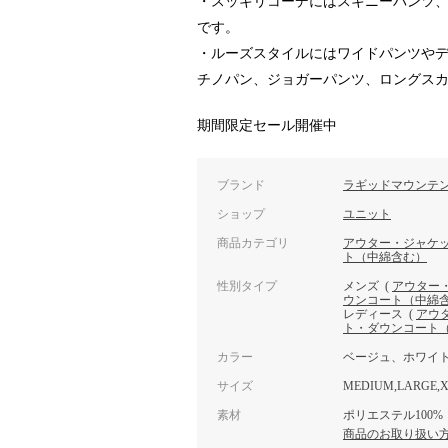
・スッキリコーデにはスキニーパンツ
です。
・ルーズスタイルにはワイドパンツや
チノパン、ジョガーパンツ、ロングス
期間限定セール開催中
ブランド
ラギッドマウンテ
ショップ
ユニット
商品カテゴリ
アウター・ジャケ
ト（中綿含む）
性別タイプ
メンズ
(
アウター
ウンコート（中綿
レディース
(
アウ
ト・ダウンコート
カラー
ベージュ、ホワイ
サイズ
MEDIUM,LARGE,X
素材
ポリエステル100%
商品のお取り扱い