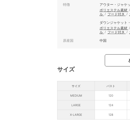
特徴
アウター・ジャケ
ポリエステル素材
ル
/
フード付き
/
ダウンジャケット
ポリエステル素材
ル
/
フード付き
/
原産国
中国
サイズ
サイズ
バスト
MEDIUM
120
LARGE
124
X-LARGE
128