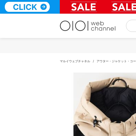
コ
ン
テ
ン
ツ
へ
ス
キ
ッ
プ
マルイウェブチャネル
/
アウター・ジャケット・コー