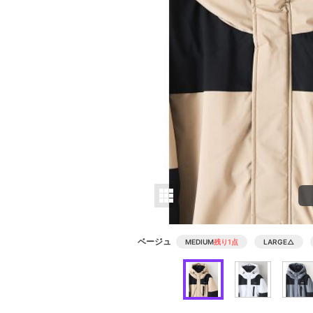
ベージュ
MEDIUM
残り1点
LARGE
△