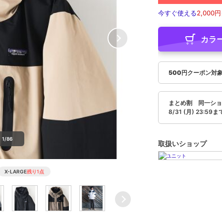
今すぐ使える
2,000円
カラ
500円クーポン対
まとめ割 同一ショ
8/31 (月) 23:59ま
1/86
取扱いショップ
X-LARGE
残り1点