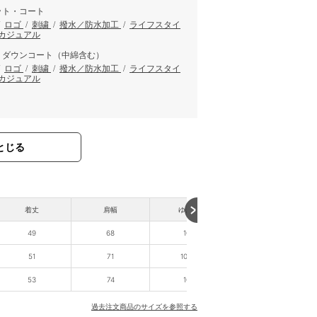
ット・コート
/
ロゴ
/
刺繍
/
撥水／防水加工
/
ライフスタイ
カジュアル
・ダウンコート（中綿含む）
/
ロゴ
/
刺繍
/
撥水／防水加工
/
ライフスタイ
カジュアル
とじる
着丈
肩幅
ゆき丈
49
68
100
51
71
102.5
53
74
105
過去注文商品のサイズを参照する