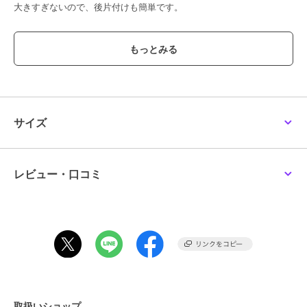
大きすぎないので、後片付けも簡単です。
【取り扱い方法】
食洗器/乾燥機:○
電子レンジ:×
オーブン:×
対応熱源:--
耐熱/耐冷温度:ハンドル:110℃
その他:--
サイズ
※照明の関係により、実際よりも色味が違って見える場合がありま
す。また、パソコン・スマートフォンなどの環境により、若干製品と
レビュー・口コミ
画像のカラーが異なる場合もございます。
【価格改定のお知らせ】
この度2026年8月3日より、原材料費高騰の影響にて価格改定を致し
ます。
何卒ご了承頂きますよう、お願い申し上げます。
また価格改定後、商品タグに記載している価格につきまして、旧価格
のものが混在している場合がございます。ご了承下さいますよう、重
ねてお願い申し上げます。
取扱いショップ