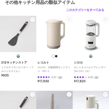
その他キッチン用品の類似アイテム
このカテゴリーをすべてみる
212キッチンストア
レコルト
シロカ
ミドルナイロンビーター ＜フ
recolte 自動調理ポットラー
ホット＆コールドブレンダー
ルベジスマイル＞
ジ RSY-3
SM-S151（W）
¥935
4.57
4.00
（
7件
）
（
1件
）
¥17,930
¥17,820