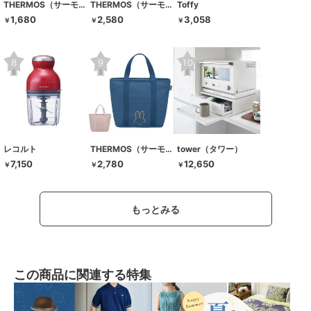
THERMOS（サーモス）
THERMOS（サーモス）
Toffy
1,680
2,580
3,058
￥
￥
￥
レコルト
THERMOS（サーモス）
tower（タワー）
7,150
2,780
12,650
￥
￥
￥
もっとみる
この商品に関連する特集