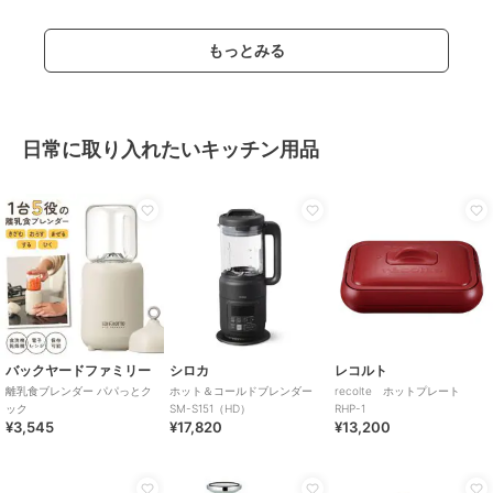
もっとみる
日常に取り入れたいキッチン用品
バックヤードファミリー
シロカ
レコルト
離乳食ブレンダー パパっとク
ホット＆コールドブレンダー
recolte ホットプレート
ック
SM-S151（HD）
RHP-1
¥3,545
¥17,820
¥13,200