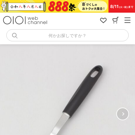
コ
ン
テ
ン
ツ
へ
何かお探しですか？
ス
キ
ッ
プ