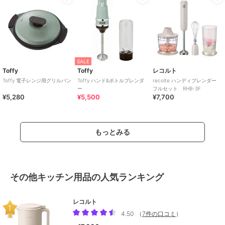
SALE
Toffy
Toffy
レコルト
Toffy 電子レンジ用グリルパン
Toffy ハンド&ボトルブレンダ
recolte ハンディブレンダー
ー
フルセット RHB-3F
¥5,280
¥5,500
¥7,700
もっとみる
その他キッチン用品の人気ランキング
レコルト
4.50
（
7件の口コミ
）