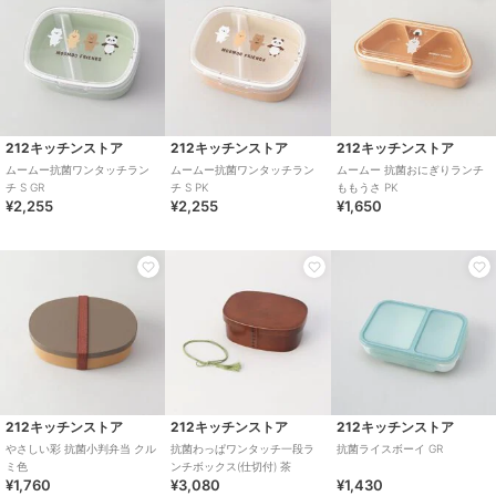
212キッチンストア
212キッチンストア
212キッチンストア
ムームー抗菌ワンタッチラン
ムームー抗菌ワンタッチラン
ムームー 抗菌おにぎりランチ
チ S GR
チ S PK
ももうさ PK
¥2,255
¥2,255
¥1,650
212キッチンストア
212キッチンストア
212キッチンストア
やさしい彩 抗菌小判弁当 クル
抗菌わっぱワンタッチ一段ラ
抗菌ライスボーイ GR
ミ色
ンチボックス(仕切付) 茶
¥1,760
¥3,080
¥1,430