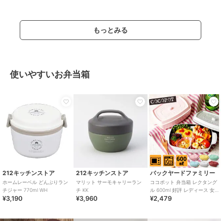
もっとみる
使いやすいお弁当箱
212キッチンストア
212キッチンストア
バックヤードファミリー
ホームレーベル どんぶりラン
マリット サーモキャリーラン
ココポット 弁当箱 レクタング
チジャー 770ml WH
チ KK
ル 600ml 好評 レディース 女
¥3,190
¥3,960
¥2,479
性 おしゃれ ランチボックス 1
段