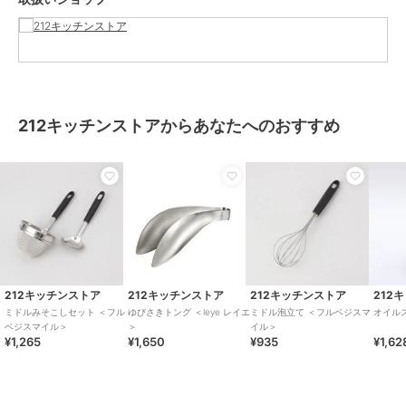
ブランド
212キッチンストア
ショップ
212キッチンストア
212キッチンストアからあなたへのおすすめ
商品カテゴリ
お弁当・キッチン用品
／
その他
キッチン用品
カラー
その他
サイズ
００（ＦＲＥＥ）
素材
ステンレス鋼
ポリプロピレン
商品のお取り扱い方法
212キッチンストア
212キッチンストア
212キッチンストア
212
原産国
日本(新潟県)製
ミドルみそこしセット ＜フル
ゆびさきトング ＜leye レイエ
ミドル泡立て ＜フルベジスマ
オイル
ベジスマイル＞
＞
イル＞
¥1,265
¥1,650
¥935
¥1,62