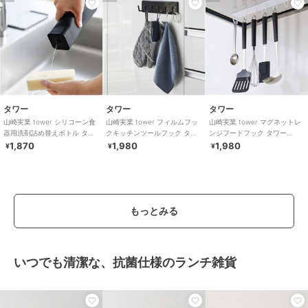
タワー
タワー
タワー
山崎実業 tower シリコーン食
山崎実業 tower フィルムフッ
山崎実業 tower マグネットレ
器用洗剤詰め替えボトル タワ
クキッチンツールフック タワ
ンジフードフック タワー
ー
ー 6連
4903208048392
1,870
1,980
1,980
¥
¥
¥
もっとみる
いつでも清潔な、抗菌仕様のランチ雑貨