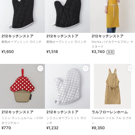
212キッチンストア
212キッチンストア
212キッチンストア
耐熱オーブンミット 13インチ
耐熱オーブンミット 10インチ
Marika バイカラーエプロン マ
スタード
¥1,650
¥1,518
¥3,740
新着
212キッチンストア
212キッチンストア
ラルフローレンホーム
ミトン マッシュルーム ＜212K
シリコンオーブンミット 10イ
Creswick ツイル フル エプロ
オリジナル＞
ンチ
ン
¥770
¥1,232
¥9,350