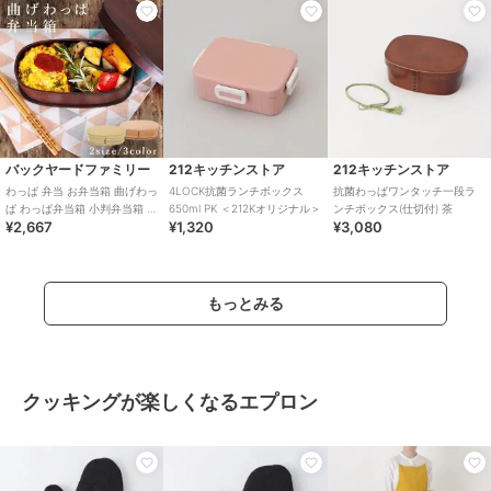
バックヤードファミリー
212キッチンストア
212キッチンストア
わっぱ 弁当 お弁当箱 曲げわっ
4LOCK抗菌ランチボックス
抗菌わっぱワンタッチ一段ラ
ぱ わっぱ弁当箱 小判弁当箱 小
650ml PK ＜212Kオリジナル＞
ンチボックス(仕切付) 茶
¥2,667
¥1,320
¥3,080
判型 男性 女子 ランチボックス
お
もっとみる
クッキングが楽しくなるエプロン