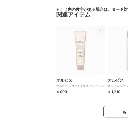
※ ( )内の数字がある場合は、ヌード
関連アイテム
オルビス
オルビス
オルビス ショットプラス フォーミン
オルビス ショ
グウォッシュ 100g
ローション ボト
990
1,210
￥
￥
も