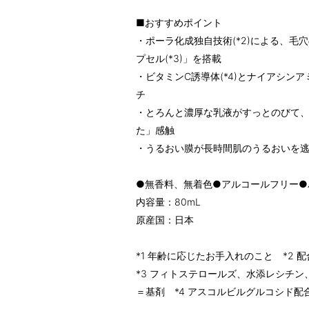
■おすすめポイント
・ポーラ化成独自技術(*2)による、毛穴
プセル(*3)」を搭載
・ビタミンC誘導体(*4)とナイアシンアミ
チ
・とろんと濃厚な乳液がすっとのびて
た」感触
・うるおい膜が長時間肌のうるおいを
●無香料、無着色●アルコールフリー●
内容量：80mL
原産国：日本
*1 年齢に応じたお手入れのこと *2 
*3 フィトステロールズ、水添レシチ
＝基剤 *4 アスコルビルグルコシド配合