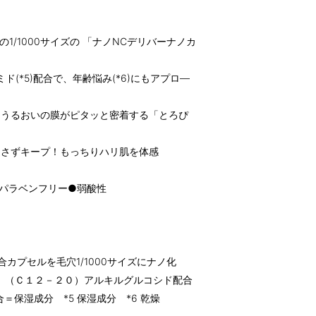
の1/1000サイズの 「ナノNCデリバーナノカ
ド(*5)配合で、年齢悩み(*6)にもアプロ―
、うるおいの膜がピタッと密着する「とろぴ
逃さずキープ！もっちりハリ肌を体感
パラベンフリー●弱酸性
配合カプセルを毛穴1/1000サイズにナノ化
ン、（Ｃ１２－２０）アルキルグルコシド配合
＝保湿成分 *5 保湿成分 *6 乾燥