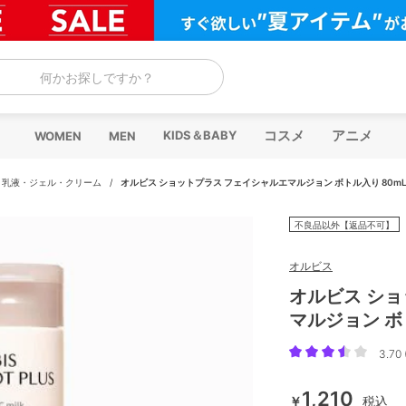
何かお探しですか？
コスメ
アニメ
KIDS＆BABY
WOMEN
MEN
/
乳液・ジェル・クリーム
/
オルビス ショットプラス フェイシャルエマルジョン ボトル入り 80m
不良品以外【返品不可】
オルビス
オルビス シ
マルジョン ボ
3.70 
1,210
￥
税込