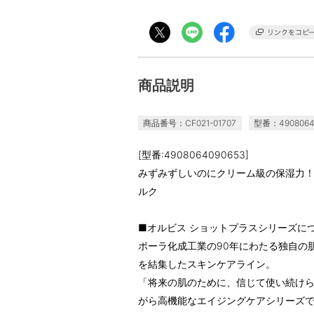
商品説明
商品番号：CF021-01707
型番：4908064
[型番:4908064090653]
みずみずしいのにクリーム級の保湿力
ルク
■オルビス ショットプラスシリーズに
ポーラ化成工業の90年にわたる独自の肌
を結集したスキンケアライン。
「将来の肌のために、信じて使い続け
がら高機能なエイジングケアシリーズ