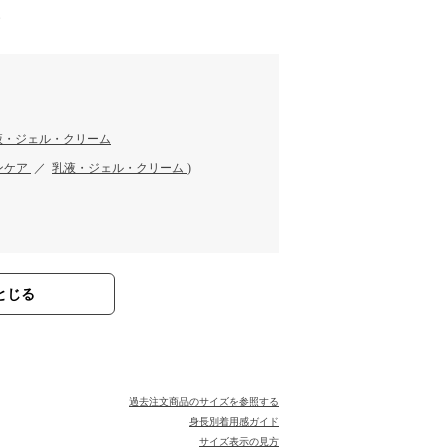
す
液・ジェル・クリーム
ンケア
／
乳液・ジェル・クリーム
)
とじる
過去注文商品のサイズを参照する
身長別着用感ガイド
サイズ表示の見方