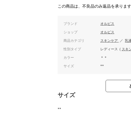
この商品は、不良品のみ返品を承りま
ブランド
オルビス
ショップ
オルビス
商品カテゴリ
スキンケア
／
乳
性別タイプ
レディース
(
スキ
カラー
＊＊
サイズ
**
サイズ
**