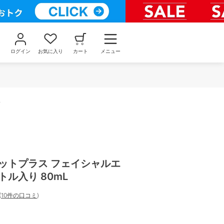
ログイン
お気に入り
カート
メニュー
L
ョットプラス フェイシャルエ
トル入り 80mL
(
10件の口コミ
)