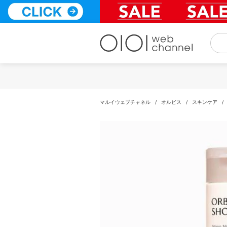
コ
ン
テ
ン
ツ
へ
ス
キ
ッ
プ
マルイウェブチャネル
/
オルビス
/
スキンケア