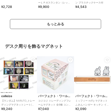
ーＬＰガスランタン（レッ
ン プラスチックケース付
¥2,728
¥9,900
¥4,543
ド）
もっとみる
デスク周りを飾るマグネット
colleize
パーフェクト・ワールド・トーキョー
パーフェクト・ワールド・トーキョー
【ランダム】NARUTO_トレー
コジコジ トレーディングフレ
ミッフィー miffy マグネット
ディングマグネットシート/場
ームマグネット 全8種 コンプ
ふきんハンガー キッチン イン
¥9,240
¥7,040
¥2,090
面写 【BOX／10個入り】
リートBOX
テリア