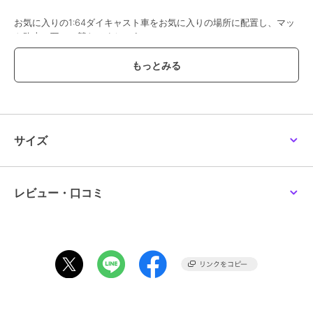
お気に入りの1:64ダイキャスト車をお気に入りの場所に配置し、マッ
ト路上で互いに競わせましょう！
※ミニカーは参考のため付属しません。
寸法：900mm x 400mm（厚さ4mm）
この商品は、不良品のみ返品を承ります
サイズ
ブランド
ドリームカスタム
ショップ
リトルレガード
レビュー・口コミ
商品カテゴリ
すべてのPC雑貨
／
PC雑貨
カラー
**
サイズ
**
素材
表面：合成繊維、その他：ゴム
商品のお取り扱い方法