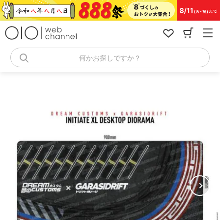
コ
ン
テ
ン
ツ
へ
何かお探しですか？
ス
キ
ッ
プ