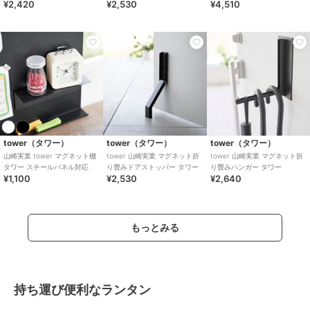
¥2,420
¥2,530
¥4,510
バー タワー
タワー
tower（タワー）
tower（タワー）
tower（タワー）
山崎実業 tower マグネット棚
tower 山崎実業 マグネット折
tower 山崎実業 マグネット折
タワー スチールパネル対応
り畳みドアストッパー タワー
り畳みハンガー タワー
¥1,100
¥2,530
¥2,640
もっとみる
持ち運び便利なランタン