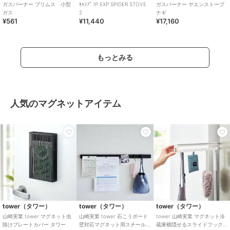
ガスバーナー プリムス 小型
ｷｬﾝﾌﾟ IP EXP SPIDER STOVE
ガスバーナー ヤエンストーブ
ガス
2
ナギ
¥561
¥11,440
¥17,160
もっとみる
人気のマグネットアイテム
tower（タワー）
tower（タワー）
tower（タワー）
山崎実業 tower マグネット虫
山崎実業 tower 石こうボード
tower 山崎実業 マグネット冷
除けプレートカバー タワー
壁対応マグネット用スチール
蔵庫横隠せるスライドフック