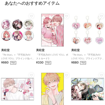
あなたへのおすすめアイテム
美松堂
美松堂
美松堂
『Re:blue』×『不可抗力のI
『不可抗力のI LOVE YOU』ポ
『Re:blue』×『不可抗力のI
LOVE YOU』ブラインド缶バ
ストカード3
LOVE YOU』ブラインドアク
¥660
¥330
¥880
ッジ（全6種）
リルキーホルダー（全6種）
予約
予約
予約