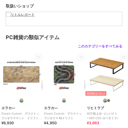
取扱いショップ
PC雑貨の類似アイテム
このカテゴリーをすべてみる
期間限定SALE
エラカ―
エラカ―
リヒトラブ
Dream Custom デスクトッ
Dream Custom デスクトッ
MDF机上台･コンパクト
プジオラママット ドリフト
プジオラマ 峠ドリフト
<390×250･ロータイプ>
¥6,930
¥4,950
¥3,663
パーク