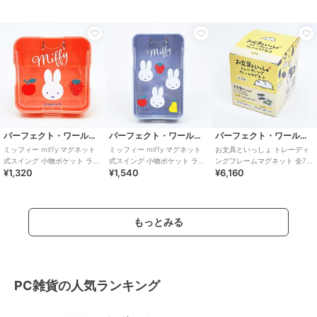
パーフェクト・ワールド・トーキョー
パーフェクト・ワールド・トーキョー
パーフェクト・ワールド・トーキョー
ミッフィー miffy マグネット
ミッフィー miffy マグネット
お文具といっしょ トレーディ
式スイング 小物ポケット ラン
式スイング 小物ポケット ラン
ングフレームマグネット 全7種
¥1,320
¥1,540
¥6,160
チ ピンク
チ ブルー
コンプリートBOX
もっとみる
PC雑貨の人気ランキング