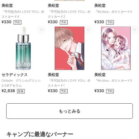
美松堂
美松堂
美松堂
『不可抗力のI LOVE YOU』ポ
『不可抗力のI LOVE YOU』ポ
『Re:blue』ポストカード4
ストカード4
ストカード2
¥330
¥330
¥330
予約
予約
予約
セラディックス
美松堂
美松堂
Celladix グリシルグリシン
『不可抗力のI LOVE YOU』ポ
『Re:blue』ポストカード3
3.0ポアセラム
ストカード1
¥2,838
¥330
¥330
新着
予約
予約
もっとみる
キャンプに最適なバーナー