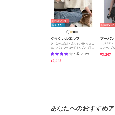
期間限定SALE
¥200ｸｰﾎﾟﾝ
期間限定SA
クラシカルエルフ
アーバン
ラフなのに品よく見える。軽やかぽこ
『UR TE
ぽこフクレジャガードトップス（半
コクーンプ
袖）
4.13
（
15件
）
¥3,267
¥2,418
あなたへのおすすめア