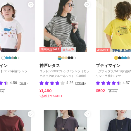
期間限定SALE
まとめ割
40%OFF
イン
神戸レタス
プティマイン
】BOYS半袖Tシャツ
コットン100%フレンチTシャツ（モッ
【プティプラ/WEB先行販
クネックorクルーネック） [C4819]
リント半袖Tシャツ
4.56
4.26
4.57
（
39件
）
（
238件
）
¥1,490
¥592
入荷
再入荷
2点以上で5%OFF