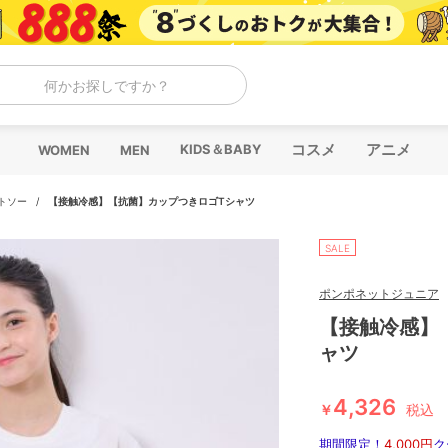
何かお探しですか？
コスメ
アニメ
KIDS＆BABY
WOMEN
MEN
トソー
/
【接触冷感】【抗菌】カップつきロゴTシャツ
SALE
ポンポネットジュニア
【接触冷感】
ャツ
4,326
￥
税込
期間限定！
4,000円
ク