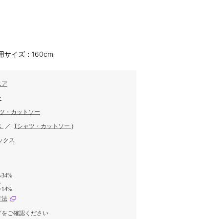
用サイズ：160cm
ニア
ン
ャツ・カットソー
ス
／
Tシャツ・カットソー
)
ックス
34%
%
14%
方法
グをご確認ください