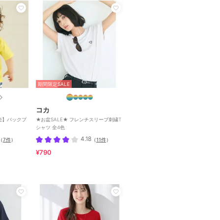
期間限定SALE
コカ
売】バックプ
★お盆SALE★ フレンチスリーブ刺繍T
シャツ 全4色
4.18
（
7件
）
（
11件
）
¥790