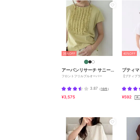
35%OFF
40%OFF
アーバンリサーチ サニーレーベル
プティマ
フロントフリルプルオーバー
【プティプラ
3.87
（
16件
）
¥3,575
¥592
再