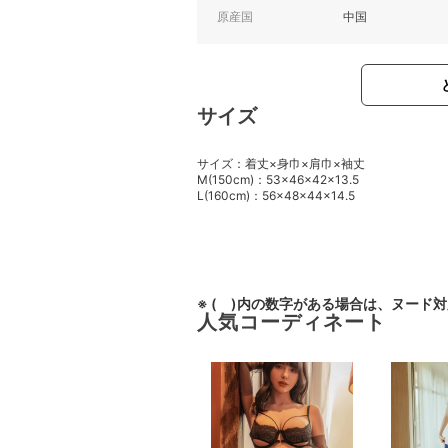
原産国
中国
サイズ
サイズ：着丈×身巾×肩巾×袖丈
M(150cm)：53×46×42×13.5
L(160cm)：56×48×44×14.5
※ ( )内の数字がある場合は、ヌード
人気コーディネート