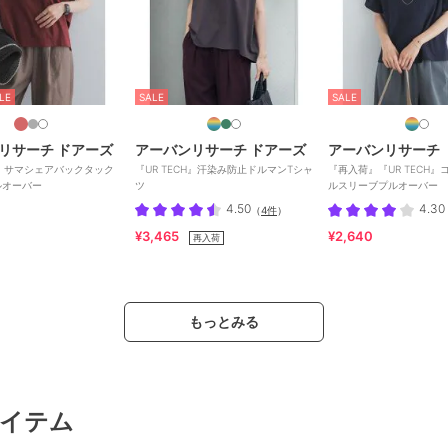
LE
SALE
SALE
リサーチ ドアーズ
アーバンリサーチ ドアーズ
アーバンリサーチ 
CH』サマシェアバックタック
『UR TECH』汗染み防止ドルマンTシャ
『再入荷』『UR TECH
ルオーバー
ツ
ルスリーブプルオーバー
4.50
4.30
（
4件
）
¥3,465
¥2,640
再入荷
もっとみる
イテム