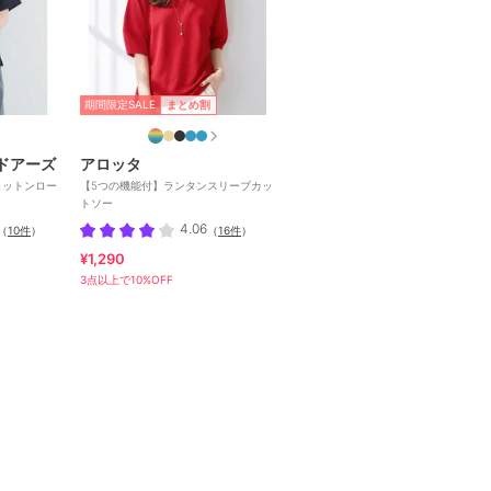
期間限定SALE
まとめ割
ドアーズ
アロッタ
』コットンロー
【5つの機能付】ランタンスリーブカッ
トソー
4.06
（
10件
）
（
16件
）
¥1,290
3点以上で10%OFF