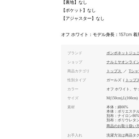
【裏地】なし
【ポケット】なし
【アジャスター】なし
オフ ホワイト：モデル身長：157cm 着
ブランド
ポンポネットジュ
ショップ
ナルミヤオンライ
商品カテゴリ
トップス
／
Tシ
性別タイプ
ガールズ
(
トップ
カラー
オフ ホワイト、サ
サイズ
M(150cm),L(160cm)
素材
本体：綿66%
本体：ポリエステル
別布：ナイロン86
別布：ポリウレタン
商品のお取り扱い
お手入れ
洗濯方法は商品タ