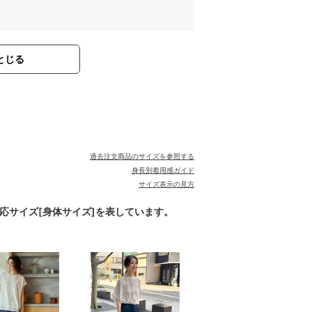
とじる
過去注文商品のサイズを参照する
身長別着用感ガイド
サイズ表示の見方
対応サイズ[身体サイズ]を表しています。