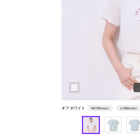
オフ ホワイト
M(150cm)
×
L(160cm)
×