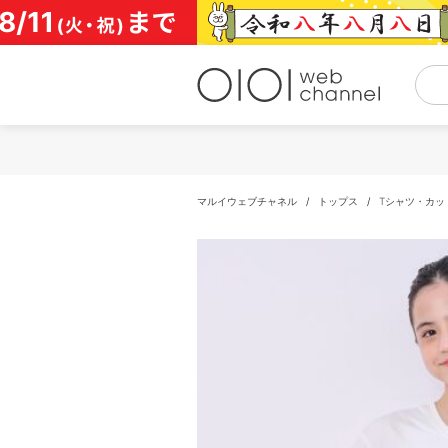
コ
ン
テ
ン
ツ
へ
ス
キ
ッ
プ
マルイウェブチャネル
/
トップス
/
Tシャツ・カッ