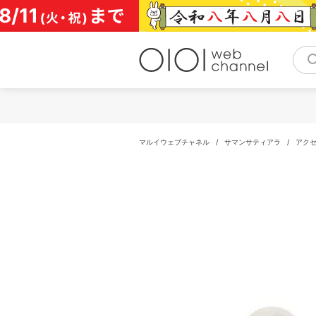
コ
ン
テ
ン
ツ
へ
ス
キ
ッ
プ
マルイウェブチャネル
/
サマンサティアラ
/
アク