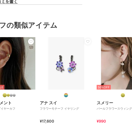
コミを書く
フの類似アイテム
LE
50%OFF
メント
アナ スイ
スメリー
グイヤーカフ
フラワーモチーフ イヤリング
パールフラワースウィング
¥17,600
¥990