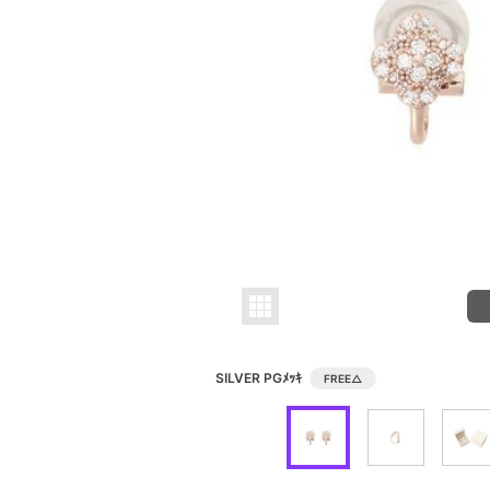
SILVER PGﾒｯｷ
FREE
△