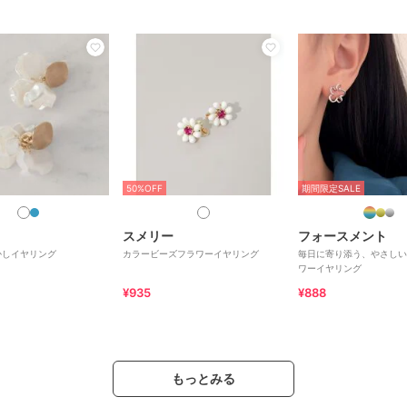
50%OFF
期間限定SALE
スメリー
フォースメント
かしイヤリング
カラービーズフラワーイヤリング
毎日に寄り添う、やさしい
ワーイヤリング
¥935
¥888
もっとみる