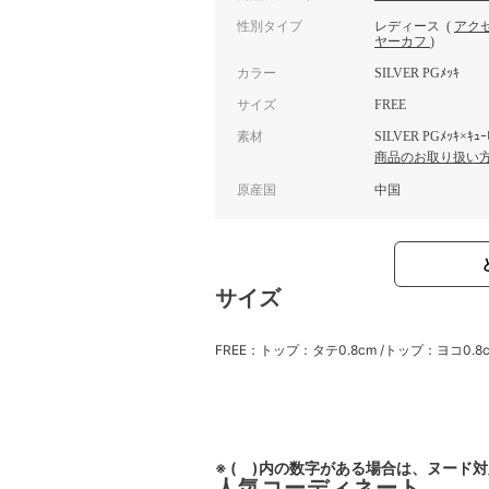
性別タイプ
レディース
(
アク
ヤーカフ
)
カラー
SILVER PGﾒｯｷ
サイズ
FREE
素材
SILVER PGﾒｯｷ×ｷｭｰ
商品のお取り扱い
原産国
中国
サイズ
FREE：トップ：タテ0.8cm /トップ：ヨコ0.8cm
※ ( )内の数字がある場合は、ヌード
人気コーディネート