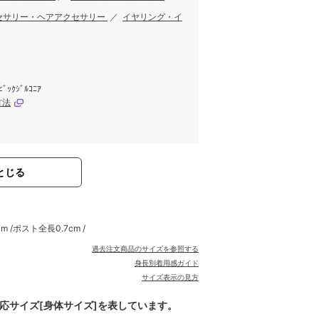
セサリー・ヘアアクセサリー
／
イヤリング・イ
ﾋﾞｯｸｼﾞﾙｺﾆｱ
方法
とじる
 /ポスト全長0.7cm /
過去注文商品のサイズを参照する
身長別着用感ガイド
サイズ表示の見方
対応サイズ[身体サイズ]を表しています。