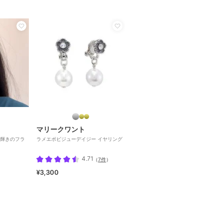
マリークワント
輝きのフラ
ラメエポビジューデイジー イヤリング
4.71
（
7件
）
¥3,300