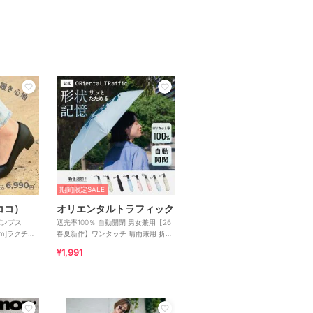
期間限定SALE
リココ）
オリエンタルトラフィック
パンプス
遮光率100％ 自動開閉 男女兼用【26
7cm]ラクチン
春夏新作】ワンタッチ 晴雨兼用 折り
たたみ傘 /G-0601
¥1,991