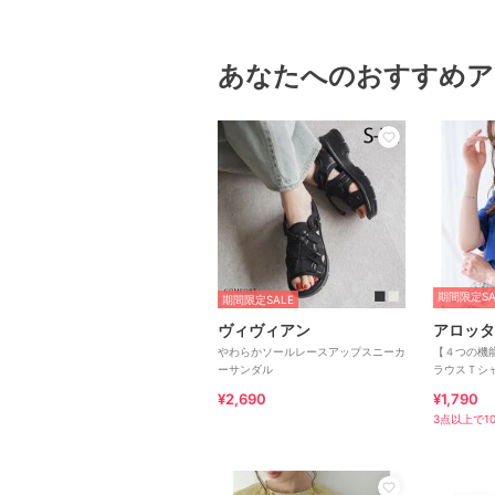
あなたへのおすすめア
期間限定SA
期間限定SALE
ヴィヴィアン
アロッタ
やわらかソールレースアップスニーカ
【４つの機
ーサンダル
ラウスＴシ
¥2,690
¥1,790
3点以上で10