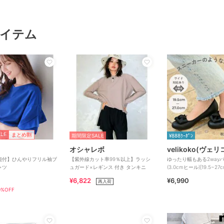
イテム
LE
まとめ割
期間限定SALE
¥888ｸｰﾎﾟﾝ
オシャレボ
velikoko(ヴェ
能付】ひんやりフリル袖ブ
【紫外線カット率99％以上】ラッシ
ゆったり幅もある2way
ャツ
ュガード×レギンス 付き タンキニ
(3.0cmヒール)[19.5~2
きれいシューズ
¥6,822
¥6,990
再入荷
%OFF