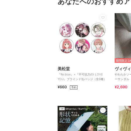
あなたへのおすすめア
期間限定SA
美松堂
ヴィヴィ
『Re:blue』×『不可抗力のI LOVE
やわらかソ
YOU』ブラインド缶バッジ（全6種）
ーサンダル
¥660
¥2,690
予約