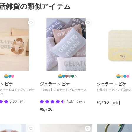
活雑貨の類似アイテム
ト ピケ
ジェラート ピケ
ジェラート ピケ
】エアリーモコドッグジャガー
【Sleep】ジェラート ピローケース
お散歩ドッグハンドタオル
ース
5.00
4.87
（
1件
）
（
24件
）
¥1,430
新着
¥5,720