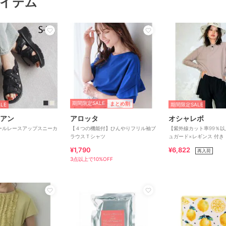
イテム
期間限定SALE
まとめ割
LE
期間限定SALE
アン
アロッタ
オシャレボ
ールレースアップスニーカ
【４つの機能付】ひんやりフリル袖ブ
【紫外線カット率99％
ラウスＴシャツ
ュガード×レギンス 付き
¥1,790
¥6,822
再入荷
3点以上で10%OFF