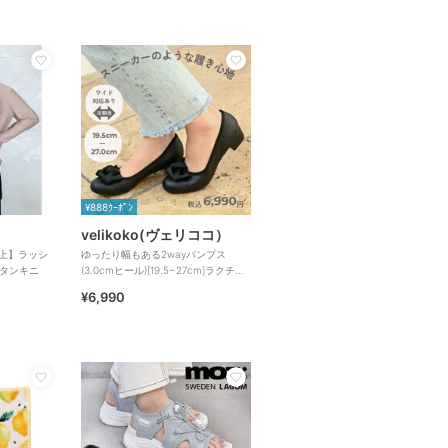
¥888ｸｰﾎﾟﾝ
velikoko(ヴェリココ）
以上】ラッシ
ゆったり幅もある2wayパンプス
 タンキニ
(3.0cmヒール)[19.5~27cm]ラクチン
きれいシューズ
¥6,990