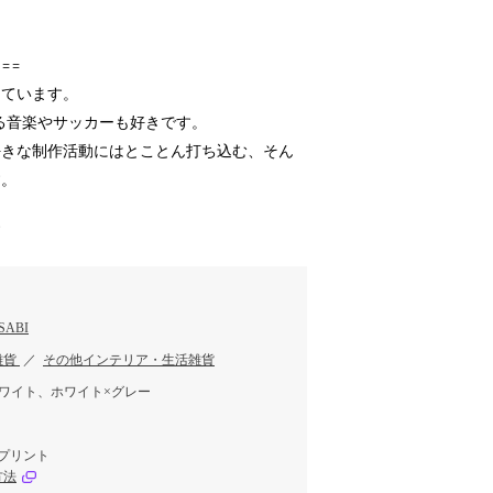
===
しています。
る音楽やサッカーも好きです。
好きな制作活動にはとことん打ち込む、そん
す。
す
ABI
雑貨
／
その他インテリア・生活雑貨
ワイト、ホワイト×グレー
ルプリント
方法