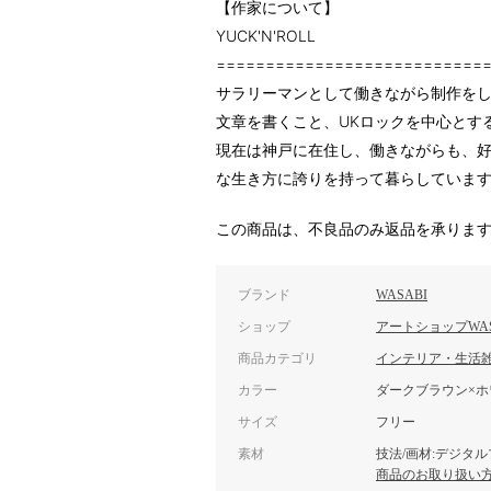
【作家について】
YUCK'N'ROLL
===========================
サラリーマンとして働きながら制作を
文章を書くこと、UKロックを中心とす
現在は神戸に在住し、働きながらも、
な生き方に誇りを持って暮らしていま
この商品は、不良品のみ返品を承りま
ブランド
WASABI
ショップ
アートショップWAS
商品カテゴリ
インテリア・生活
カラー
ダークブラウン×ホ
サイズ
フリー
素材
技法/画材:デジタ
商品のお取り扱い