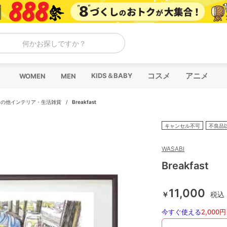
何かお探しですか？
コスメ
アニメ
KIDS＆BABY
WOMEN
MEN
その他インテリア・生活雑貨
/
Breakfast
キャンセル不可
不良品
WASABI
Breakfast
11,000
￥
税込
今すぐ使える
2,000円