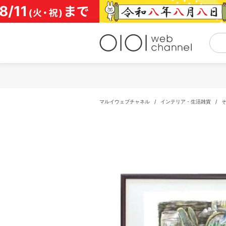
コ
ン
テ
ン
ツ
へ
ス
キ
ッ
プ
マルイウェブチャネル
/
インテリア・生活雑貨
/