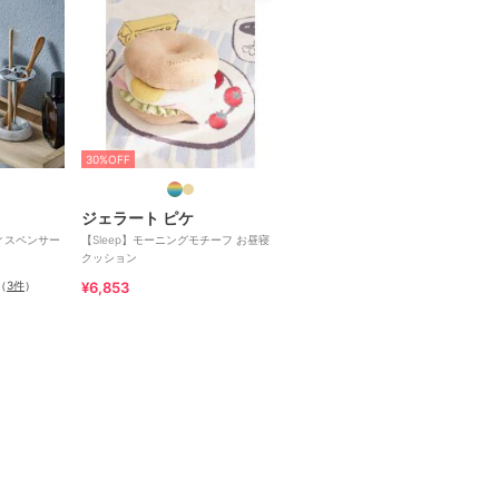
30%OFF
ジェラート ピケ
ディスペンサー
【Sleep】モーニングモチーフ お昼寝
クッション
（
3件
）
¥6,853