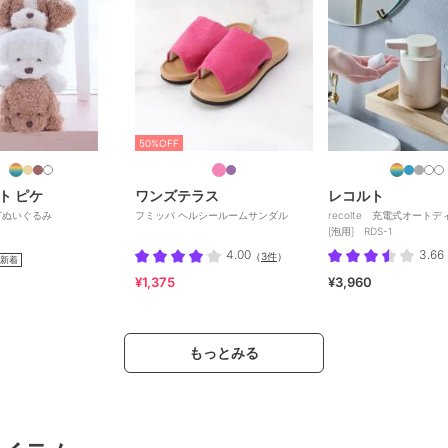
50%OFF
ト ピケ
ワンズテラス
レコルト
グぬいぐるみ
フミッパ ヘルシールームサンダル
recolte 充電式オート
[泡用] RDS-1
4.00
3.66
（
3件
）
新着
¥1,375
¥3,960
もっとみる