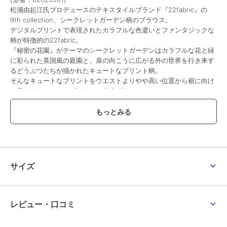
松浦由起江氏プロデュースのテキスタイルブランド『22fabric』の
9th collection、シークレットガーデン柄のブラウス。
デジタルプリントで表現されたカラフルな色遣いとファンタジックな
柄が特徴的の22fabric。
『秘密の花園』がテーマのシークレットガーデンはカラフルな花と緑
に彩られた英国風の庭園と、扉の向こうに広がる外の世界を行き来す
るどうぶつたちが描かれたキュートなプリント柄。
そんなキュートなプリントをウエストよりやや高い位置から裾に向け
て広がるキュートなブラウスに仕上げました。
お袖はボリュームを持たせているので1枚で愛らしい印象に。
ベージュ、ネイビーの全2色。
Series
ワンピース/ 82015503
************************************
サイズ
生地感: 普通
伸縮性: なし
透け感: なし
裏 地: 裏なし
レビュー・口コミ
洗 濯: 水洗い可
************************************