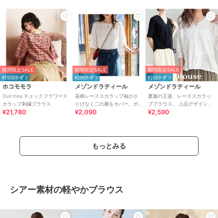
期間限定SALE
期間限定SALE
期間限定SALE
¥1500ｸｰﾎﾟﾝ
¥200ｸｰﾎﾟﾝ
¥200ｸｰﾎﾟﾝ
ホコモモラ
メゾンドラティール
メゾンドラティール
Dulcinea チェックフラワース
花柄レーススカラップ袖がさ
夏服の王道、レーススカラッ
カラップ刺繍ブラウス
りげなく二の腕をカバー。ボ
プブラウス。 上品デザインな
¥21,780
¥2,090
¥2,590
リューム袖の夏半端丈ブラウ
夏トップスでフェミニンコー
ス
デ。
もっとみる
シアー素材の軽やかブラウス