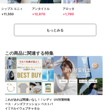
シップス エニィ
アンタイトル
アロッタ
11,550
12,870
1,790
￥
￥
￥
もっとみる
この商品に関連する特集
これがあれば間違いなし！！レディ
UV対策特集
ース・メンズファッション ベストバ
イ | マルイウェブチャネル