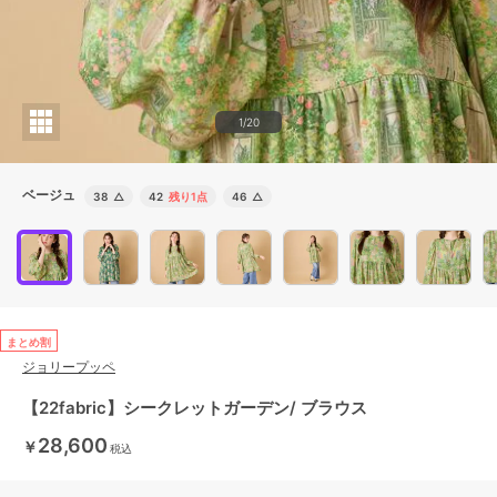
1/20
ベージュ
38
△
42
残り1点
46
△
まとめ割
ジョリープッペ
【22fabric】シークレットガーデン/ ブラウス
28,600
￥
税込