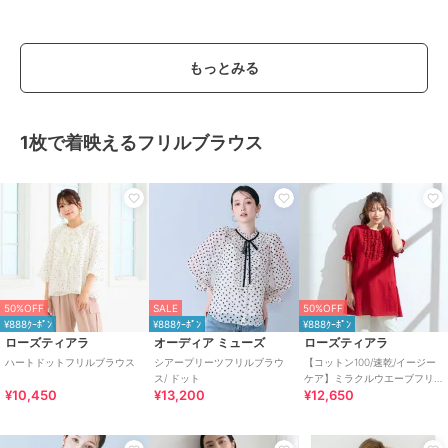
もっとみる
1枚で着映えるフリルブラウス
50%OFF
SALE
50%OFF
¥888ｸｰﾎﾟﾝ
¥888ｸｰﾎﾟﾝ
¥888ｸｰﾎﾟﾝ
ローズティアラ
オーディア ミューズ
ローズティアラ
ハートドットフリルブラウス
シアープリーツフリルブラウ
【コットン100/速乾/イージー
ス/ ドット
ケア】ミラクルウエーブフリ
¥10,450
¥13,200
¥12,650
ルチュニック