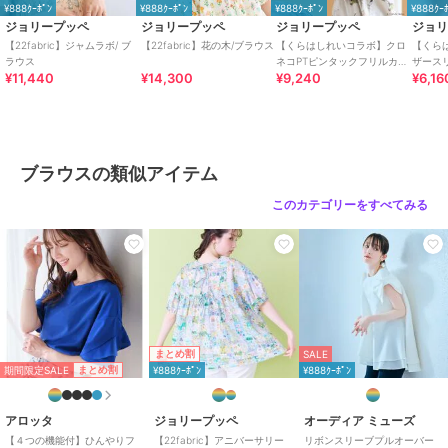
¥888ｸｰﾎﾟﾝ
¥888ｸｰﾎﾟﾝ
¥888ｸｰﾎﾟﾝ
¥888ｸｰ
ジョリープッペ
ジョリープッペ
ジョリープッペ
ジョ
【22fabric】ジャムラボ/ ブ
【22fabric】花の木/ブラウス
【くらはしれいコラボ】クロ
【くら
ブランド
ジョリープッペ
ラウス
ネコPTピンタックフリルカラ
ザース
¥11,440
¥14,300
¥9,240
¥6,16
ーブラウス
ショップ
ローズティアラ
商品カテゴリ
トップス
／
ブラウス
性別タイプ
レディース
トップス
／
ブラウス
ブラウスの類似アイテム
カラー
ベージュ、ダークブルー
このカテゴリーをすべてみる
サイズ
38,42,46
素材
ポリエステル: 100%
商品のお取り扱い方法
お手入れ
30℃まで手洗い可 石油系ドライク
リーニング弱 ごく弱いウエットク
リーニング
まとめ割
SALE
期間限定SALE
まとめ割
¥888ｸｰﾎﾟﾝ
¥888ｸｰﾎﾟﾝ
特徴
トップス
LL･13号以上あり
アロッタ
ジョリープッペ
オーディア ミューズ
ブラウス
【４つの機能付】ひんやりフ
【22fabric】アニバーサリー
リボンスリーブプルオーバー