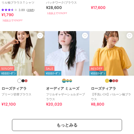
リル袖ブラウスＴシャツ
パッチワーク/ブラウス
LL･13号以上あり
¥28,600
¥17,600
3.89
（
318件
）
原産国
中国
2点以上で10%OFF
¥1,790
3点以上で10%OFF
50%OFF
SALE
46%OFF
¥888ｸｰﾎﾟﾝ
¥888ｸｰﾎﾟﾝ
¥888ｸｰﾎﾟﾝ
ローズティアラ
オーディア ミューズ
ローズティアラ
プリーツ切替ブラウス
フリルギャザーショルダーブ
【手洗いOK】バルーン袖ブラ
ラウス
ウス
¥12,100
¥20,020
¥8,800
もっとみる