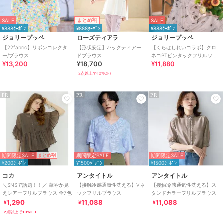
まとめ割
SALE
SALE
¥888ｸｰﾎﾟﾝ
¥888ｸｰﾎﾟﾝ
¥888ｸｰﾎﾟﾝ
ジョリープッペ
ローズティアラ
ジョリープッペ
【22fabric】リボンコレクタ
【形状安定】バックティアー
【くらはしれいコラボ】クロ
ー/ブラウス
ドブラウス
ネコPTピンタックフリルワン
¥13,200
¥18,700
¥11,880
ピース
2点以上で10%OFF
PR
PR
PR
期間限定SALE
期間限定SALE
期間限定SALE
まとめ割
¥200ｸｰﾎﾟﾝ
¥1500ｸｰﾎﾟﾝ
¥1500ｸｰﾎﾟﾝ
コカ
アンタイトル
アンタイトル
＼SNSで話題！！／ 華やか見
【接触冷感通気性洗える】Vネ
【接触冷感通気性洗える】ス
えシアーフリルブラウス 全7色
ックフリルブラウス
タンドカラーフリルブラウス
1,290
11,088
11,088
¥
¥
¥
2点以上で10%OFF