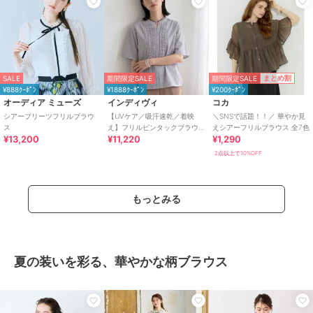
期間限定SALE
まとめ割
SALE
期間限定SALE
¥888ｸｰﾎﾟﾝ
¥1888ｸｰﾎﾟﾝ
¥200ｸｰﾎﾟﾝ
オーディア ミューズ
インディヴィ
コカ
シアープリーツフリルブラウ
【UVケア／吸汗速乾／着映
＼SNSで話題！！／ 華やか見
ス
え】フリルピンタックブラウ
えシアーフリルブラウス 全7色
¥13,200
¥11,220
¥1,290
ス
2点以上で10%OFF
もっとみる
夏の装いを彩る、華やかな柄ブラウス