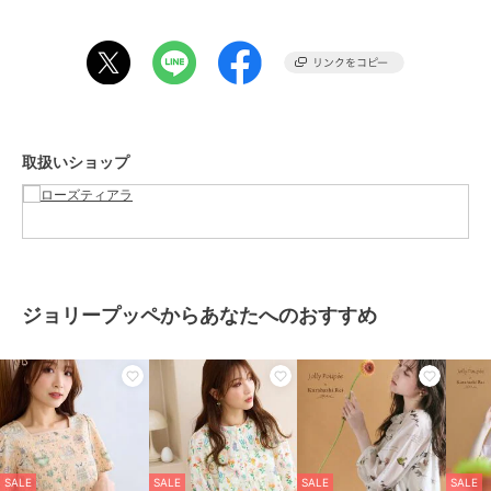
モデル身長 169cm / 着用サイズ 38号
詳細モデル 166cm
【お取り扱い等について】
・取り扱いについては、商品についている品質表示でご確認くださ
い。
・照明の関係により、実際と色味が違って見える場合があります。ま
取扱いショップ
たパソコン・スマートフォンなどの環境により、製品と画像のカラー
が若干異なる場合もございます
・商品画像はサンプルのため、色味やサイズ、プリント位置、仕様な
どに変更がある場合がございますので、予めご了承ください。
ジョリープッペからあなたへのおすすめ
【Jolly Poupee / ジョリープッペ】
ここにしかない、
“ かわいい ”がコンセプト
かわいいを楽しむ、個性的なお洋服や小物。
小さなころ、大好きなぬいぐるみを抱きしめていたように
いつでもいっしょにいたい、目の届くところにいてほしい。
癒され、安心できる、かわいいお洋服を提案。
SALE
SALE
SALE
SALE