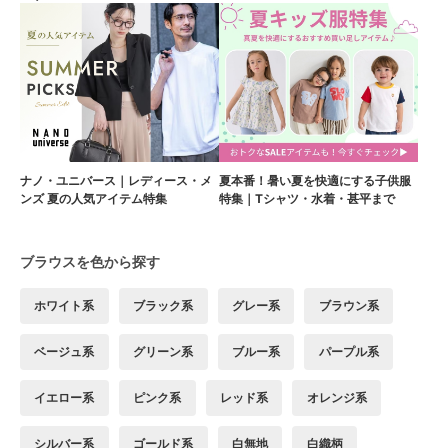
ナノ・ユニバース｜レディース・メ
夏本番！暑い夏を快適にする子供服
ンズ 夏の人気アイテム特集
特集｜Tシャツ・水着・甚平まで
ブラウスを色から探す
ホワイト系
ブラック系
グレー系
ブラウン系
ベージュ系
グリーン系
ブルー系
パープル系
イエロー系
ピンク系
レッド系
オレンジ系
シルバー系
ゴールド系
白無地
白織柄