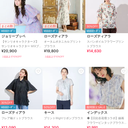
まとめ割
まとめ割
30%OFF
¥888ｸｰﾎﾟﾝ
¥888ｸｰﾎﾟﾝ
¥888ｸｰﾎﾟﾝ
ジョリープッペ
ローズティアラ
ローズティアラ
【サンリオキャラクターズ】
オータムボタニカルプリント
スパンボイルフラワープリン
サンリオキャラクター MIXプ
ブラウス
トブラウス
¥20,900
¥19,800
¥14,630
リントブラウス
2点以上で10%OFF
2点以上で10%OFF
30%OFF
¥888ｸｰﾎﾟﾝ
50%OFF
期間限定SALE
ローズティアラ
キース
インデックス
フレア袖ドットブラウス
プリントWightリボンブラウス
◆【日比谷花壇コラボ】線画
フラワーピンタックブラウス
¥13,090
¥14,300
¥1,991
【防シワ／洗濯機OK】