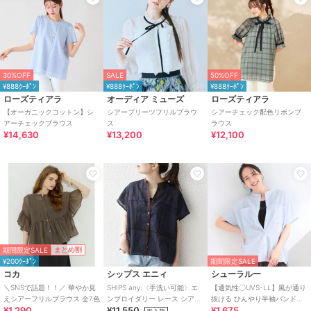
30%OFF
SALE
50%OFF
¥888ｸｰﾎﾟﾝ
¥888ｸｰﾎﾟﾝ
¥888ｸｰﾎﾟﾝ
ローズティアラ
オーディア ミューズ
ローズティアラ
【オーガニックコットン】シ
シアープリーツフリルブラウ
シアーチェック配色リボンブ
アーチェックブラウス
ス
ラウス
¥14,630
¥13,200
¥12,100
期間限定SALE
まとめ割
¥200ｸｰﾎﾟﾝ
期間限定SALE
コカ
シップス エニィ
シューラルー
＼SNSで話題！！／ 華やか見
SHIPS any:〈手洗い可能〉エ
【通気性〇UVS-LL】風が通り
えシアーフリルブラウス 全7色
ンブロイダリー レース シアー
抜ける ひんやり半袖バンドカ
¥1,290
¥11,550
¥1,675
フレンチスリーブ シャツ
ラーシアーシャツ