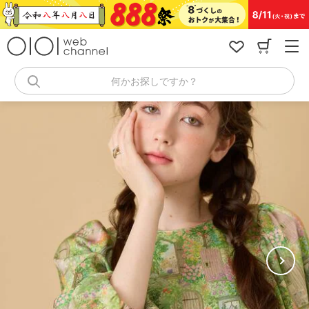
コ
ン
テ
ン
ツ
へ
何かお探しですか？
ス
キ
ッ
プ