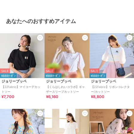
あなたへのおすすめアイテム
SALE
SALE
SALE
¥888ｸｰﾎﾟﾝ
¥888ｸｰﾎﾟﾝ
¥888ｸｰﾎﾟﾝ
ジョリープッペ
ジョリープッペ
ジョリープッペ
【22fabric】マイコーデカッ
【くらはしれいコラボ】ギャ
【22fabric】リボンコレクタ
トソー
ザースリーブカットソー
ー/カットソー
¥7,700
¥6,160
¥8,800