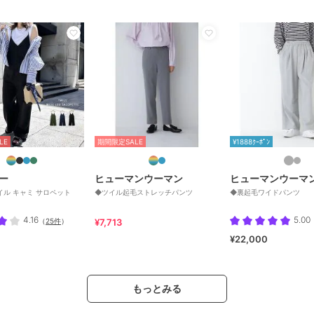
LE
期間限定SALE
¥1888ｸｰﾎﾟﾝ
ー
ヒューマンウーマン
ヒューマンウーマ
イル キャミ サロペット
◆ツイル起毛ストレッチパンツ
◆裏起毛ワイドパンツ
4.16
5.00
（
25件
）
¥7,713
¥22,000
もっとみる