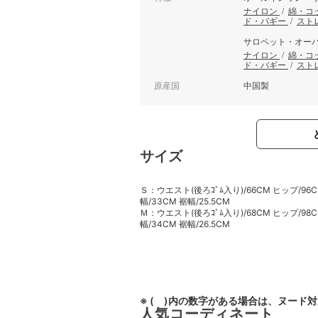
ナイロン
/
綿・コ
ド・バギー
/
スト
サロペット・オー
ナイロン
/
綿・コ
ド・バギー
/
スト
原産国
中国製
サイズ
Ｓ：ウエスト(後ろｺﾞﾑ入り)/66CM ヒップ/96CM
幅/33CM 裾幅/25.5CM
Ｍ：ウエスト(後ろｺﾞﾑ入り)/68CM ヒップ/98C
幅/34CM 裾幅/26.5CM
※ ( )内の数字がある場合は、ヌード
人気コーディネート