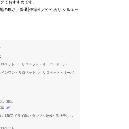
ングでおすすめです。
生地の厚さ／普通|伸縮性／ややあり|シルエッ
ン
ン
サロペット
／
サロペット・オーバーオール
ルインワン・サロペット
／
サロペット・オーバ
ュ
ロン 30%
方法
ロン150℃ ドライ弱い タンブル乾燥× 吊り干し ウ
サロペット