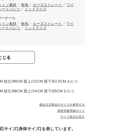
ットン素材
/
無地
/
ルーズストレート
/
ワイ
レートパンツ
/
ミッドライズ
バーオール
ットン素材
/
無地
/
ルーズストレート
/
ワイ
レートパンツ
/
ミッドライズ
とじる
 総丈/96CM 股上/33CM 股下/63.5CM わたり
M 総丈/98CM 股上/34CM 股下/65CM わたり
過去注文商品のサイズを参照する
身長別着用感ガイド
サイズ表示の見方
対応サイズ[身体サイズ]を表しています。