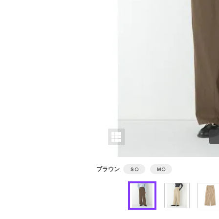
ブラウン
Ｓ
○
Ｍ
○