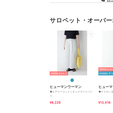
サロペット・オーバー
期間限定SA
期間限定SALE
¥1888ｸｰﾎﾟﾝ
ヒューマンウーマン
ヒューマ
◆エアリーコットンタックワイドパン
◆ナイロン
ツ
¥8,228
¥13,416