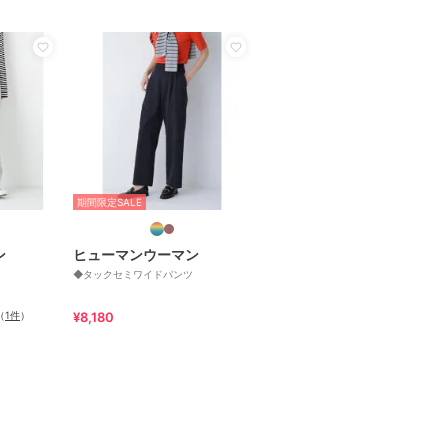
期間限定SALE
ン
ヒューマンウーマン
◆タックセミワイドパンツ
（
1件
）
¥8,180