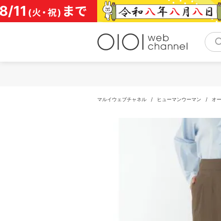
コ
ン
テ
ン
ツ
へ
ス
キ
ッ
プ
マルイウェブチャネル
/
ヒューマンウーマン
/
オ