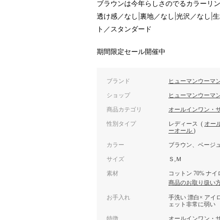
ブラウンは今年らしさのでるカラーリ
透け感／なし|裏地／なし|光沢／なし|
ト／スタンダード
期間限定セール開催中
ブランド
ヒューマンウーマ
ショップ
ヒューマンウーマ
商品カテゴリ
オールインワン・
性別タイプ
レディース
(
オー
ーオール
)
カラー
ブラウン、ベージ
サイズ
Ｓ,Ｍ
素材
コットン 70% ナイ
商品のお取り扱い
お手入れ
手洗い 漂白× アイ
ェット非常に弱い
特徴
オールインワン・