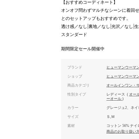
【おすすめコーディネート】
オンオフ問わずマルチなシーンに着回
とのセットアップもおすすめです。
透け感／なし|裏地／なし|光沢／なし|
スタンダード
期間限定セール開催中
ブランド
ヒューマンウーマ
ショップ
ヒューマンウーマ
商品カテゴリ
オールインワン・
性別タイプ
レディース
(
オー
ーオール
)
カラー
グレージュ2、ネイ
サイズ
Ｓ,Ｍ
素材
コットン 56% ナイ
商品のお取り扱い