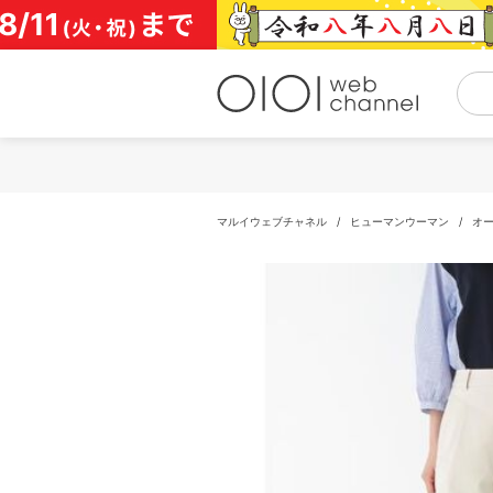
コ
ン
テ
ン
ツ
へ
ス
キ
ッ
プ
マルイウェブチャネル
/
ヒューマンウーマン
/
オ