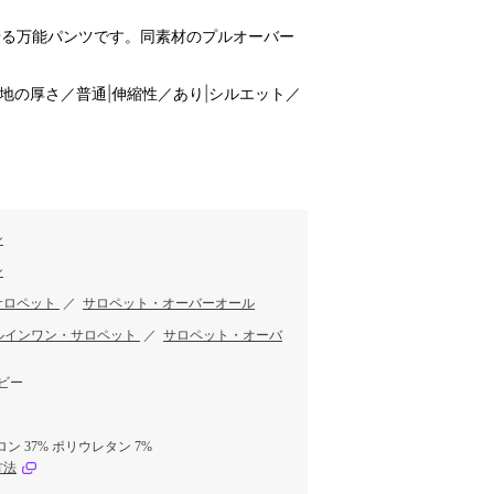
せる万能パンツです。同素材のプルオーバー
生地の厚さ／普通|伸縮性／あり|シルエット／
ン
ン
サロペット
／
サロペット・オーバーオール
ルインワン・サロペット
／
サロペット・オーバ
ビー
ロン 37% ポリウレタン 7%
方法