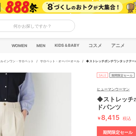
何かお探しですか？
コスメ
アニメ
KIDS＆BABY
WOMEN
MEN
ールインワン・サロペット
/
サロペット・オーバーオール
/
◆ストレッチポンチワンタックテー
SALE
期間限定セール
ヒューマンウーマン
◆ストレッチ
ドパンツ
8,415
￥
税込
期間限定セール