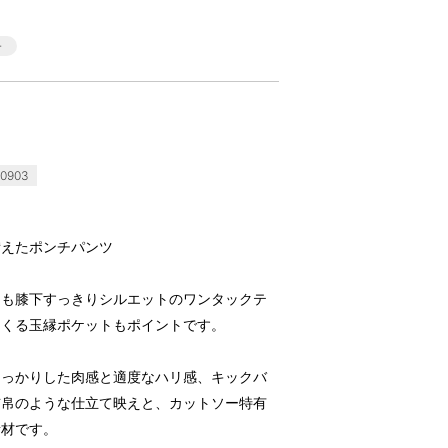
0903
備えたポンチパンツ
らも膝下すっきりシルエットのワンタックテ
てくる玉縁ポケットもポイントです。
しっかりした肉感と適度なハリ感、キックバ
布帛のような仕立て映えと、カットソー特有
素材です。