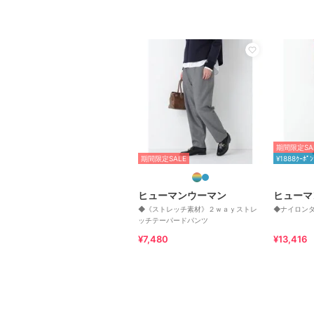
期間限定SA
期間限定SALE
¥1888ｸｰﾎﾟﾝ
ヒューマンウーマン
ヒューマ
◆《ストレッチ素材》２ｗａｙストレ
◆ナイロン
ッチテーパードパンツ
¥7,480
¥13,416