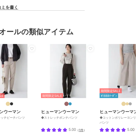
コミを書く
オールの類似アイテム
期間限定SALE
LE
期間限定SALE
¥1888ｸｰﾎﾟﾝ
ンウーマン
ヒューマンウーマン
ヒューマンウーマ
レッチピーチパンツ
◆ストレッチポンチパンツ
◆コットンポリレーヨンリ
パンツ
5.00
5.00
（
1件
）