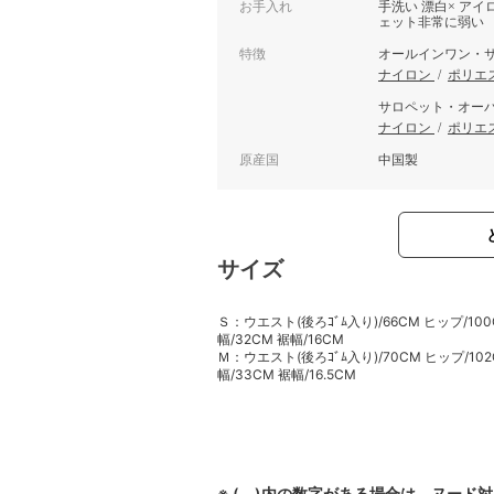
お手入れ
手洗い 漂白× アイ
ェット非常に弱い
特徴
オールインワン・
ナイロン
/
ポリエ
サロペット・オー
ナイロン
/
ポリエ
原産国
中国製
サイズ
Ｓ：ウエスト(後ろｺﾞﾑ入り)/66CM ヒップ/100
幅/32CM 裾幅/16CM
Ｍ：ウエスト(後ろｺﾞﾑ入り)/70CM ヒップ/102
幅/33CM 裾幅/16.5CM
※ ( )内の数字がある場合は、ヌード