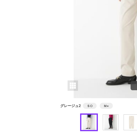
グレージュ2
Ｓ
○
Ｍ
×