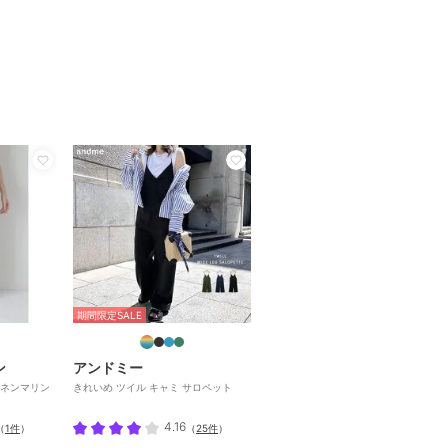
期間限定SALE
ン
アンドミー
ネンマリン
きれいめ ツイル キャミ サロペット
4.16
（
1件
）
（
25件
）