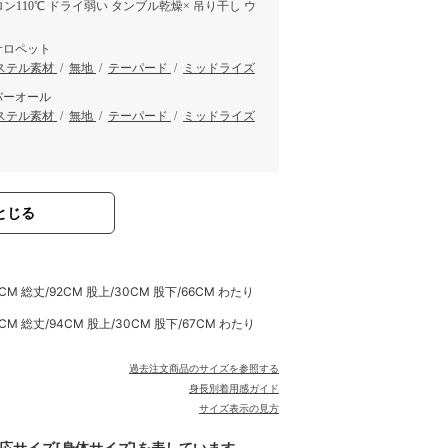
ロン110℃ ドライ弱い タンブル乾燥× 吊り干し ウ
サロペット
ステル素材
/
無地
/
テーパード
/
ミッドライズ
バーオール
ステル素材
/
無地
/
テーパード
/
ミッドライズ
とじる
CM 総丈/92CM 股上/30CM 股下/66CM わたり
CM 総丈/94CM 股上/30CM 股下/67CM わたり
過去注文商品のサイズを参照する
身長別着用感ガイド
サイズ表示の見方
対応サイズ[身体サイズ]を表しています。