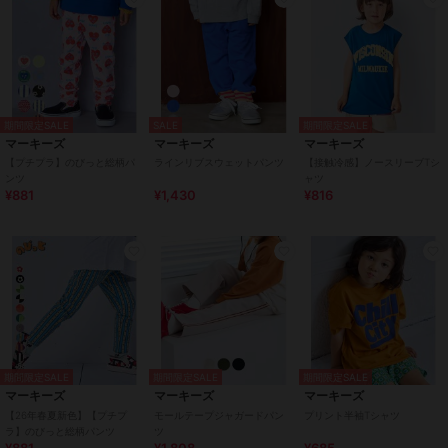
期間限定SALE
SALE
期間限定SALE
マーキーズ
マーキーズ
マーキーズ
【プチプラ】のびっと総柄パ
ラインリブスウェットパンツ
【接触冷感】ノースリーブTシ
ンツ
ャツ
¥881
¥1,430
¥816
期間限定SALE
期間限定SALE
期間限定SALE
マーキーズ
マーキーズ
マーキーズ
【26年春夏新色】【プチプ
モールテープジャガードパン
プリント半袖Tシャツ
ラ】のびっと総柄パンツ
ツ
¥881
¥1,808
¥685