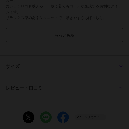
カー。
カレッジロゴも映える、一枚で着てもコーデが完成する便利なアイテ
ムです。
リラックス感のあるシルエットで、動きやすさもばっちり。
■スタイリング
デニムやスウェットパンツと合わせてカジュアルにまとめるのはもち
ろん！
スカートと合わせてスポーツミックスにするのもおすすめ。
季節の変わり目にはアウターのインナーとしても活躍します。
■生地感
サイズ
表面は平編み、裏面はループ状のパイルが特徴。
適度な保温性があり柔らかい肌触りが魅力です。
通気性がよく、ロングシーズン活躍します！
＋＋＋＋＋＋＋＋＋＋＋＋＋＋＋＋＋＋＋＋＋＋＋＋
レビュー・口コミ
透け感：少しあり
伸縮：あり
厚み：普通
＋＋＋＋＋＋＋＋＋＋＋＋＋＋＋＋＋＋＋＋＋＋＋＋
※ネームタグ付き
※フロントポケット1つあり