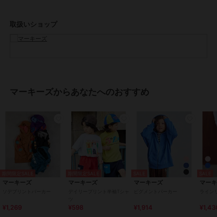
※モデルが着用している画像は、照明や日光などの撮影時の環境によ
り実物と異なる色味になる場合がございます。
取扱いショップ
商品単体の平置き画像を実物に近いお色味になるよう努めております
ので、お色味のご確認は平置き画像をご参照くださいませ。
※お使いのモニター環境によっても実物のお色味と異なって見える場
合がございます。予めご理解の程よろしくお願いいたします。
ハートマークをポチッ！
気になる商品はお気に入り登録をお忘れなく！
マーキーズからあなたへのおすすめ
商品のお気に入り登録をすると...
[再入荷][残り1点][セール情報]を受け取れます。
MARKEY'Sをお気に入り登録すると...
[新商品][再入荷]の情報をいち早く受け取れます。
【LIFE SUPPORT PRODUCTS/ライフサポートプロダクツ】
お着替えや洗い替えがたくさん必要な子供達の毎日を、お買い求めい
ただきやすい価格で応援します。
期間限定SALE
期間限定SALE
SALE
SALE
[型番:0110452002]
マーキーズ
マーキーズ
マーキーズ
マー
ソデプリントパーカー
デイリープリント半袖Tシャ
ピグメントパーカー
ライン
ツ
期間限定セール開催中
¥1,269
¥598
¥1,914
¥1,43