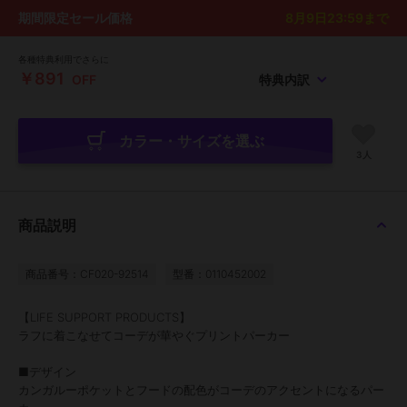
期間限定セール価格
8月9日23:59
まで
各種特典利用でさらに
￥891
OFF
特典内訳
カラー・サイズを選ぶ
3人
商品説明
商品番号：CF020-92514
型番：0110452002
【LIFE SUPPORT PRODUCTS】
ラフに着こなせてコーデが華やぐプリントパーカー
■デザイン
カンガルーポケットとフードの配色がコーデのアクセントになるパー