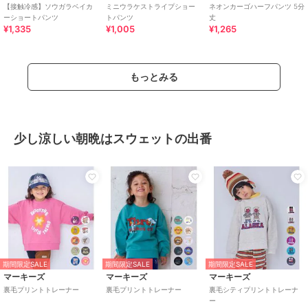
【接触冷感】ソウガラベイカ
ミニウラケストライプショー
ネオンカーゴハーフパンツ 5分
ーショートパンツ
トパンツ
丈
¥1,335
¥1,005
¥1,265
もっとみる
少し涼しい朝晩はスウェットの出番
期間限定SALE
期間限定SALE
期間限定SALE
マーキーズ
マーキーズ
マーキーズ
裏毛プリントトレーナー
裏毛プリントトレーナー
裏毛シティプリントトレーナ
ー