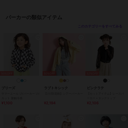
ブランド
マーキーズ
ショップ
マーキーズ
パーカーの類似アイテム
商品カテゴリ
トップス
／
パーカー
このカテゴリーをすべてみる
性別タイプ
ボーイズ
トップス
／
パーカー
ガールズ
トップス
／
パーカー
カラー
Ｂ６１グレー杢、Ｈ５０パープ
ル、Ｂ１１オフホワイト杢、Ｂ９
０ブラック
50%OFF
50%OFF
52%OFF
サイズ
9サイズ展開
素材
[本体:綿100%][リブ部分:綿95%ポ
ブリーズ
ラブトキシック
ピンクラテ
リウレタン5%]
サマーエール UVパーカー UV
【UV/防花粉】シアーパーカー
【セットアイテム】レースパ
カット 接触冷感
ーカー＋タンクトップ
商品のお取り扱い方法
¥1,100
¥2,194
¥2,106
特徴
トップス
綿100％
/
ロゴ
/
前面プリント
/
長袖
/
洗える