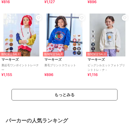
¥816
¥1,127
¥896
期間限定SALE
期間限定SALE
期間限定SALE
マーキーズ
マーキーズ
マーキーズ
裏起毛ワンポイントトレーナ
裏毛プリントスウェット
ビッグシルエットフォトプリ
ー
ントトレ－ナ－
¥1,155
¥896
¥1,116
もっとみる
パーカーの人気ランキング