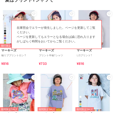
在庫照会でエラーが発生しました。ページを更新してご覧
ください。
ページを更新してもエラーとなる場合は誠に恐れ入ります
がしばらく時間をおいてからご覧ください。
期間限定SALE
期間限定SALE
期間限定SALE
マーキーズ
マーキーズ
マーキーズ
袖リブプリントロンＴ
プリント半袖Tシャツ
L/SプリントT
¥816
¥733
¥816
期間限定SALE
期間限定SALE
期間限定SALE