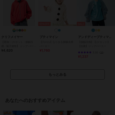
パーカー
綿100％
/
ロゴ
/
前面プリント
/
長袖
/
洗える
原産国
中国製
50%OFF
SALE
クリフメイヤー
プティマイン
アンドディープティマイン
【遮熱・UVカット・接触冷
【Disney】なりきる接触冷感
【接触冷感】【UVカット】
感・吸汗速乾】 ジップ パーカ
パーカー
【抗菌】ジップパーカー
¥4,620
¥1,760
ー 120cm～170cm
5.00
（
1件
）
¥1,237
もっとみる
あなたへのおすすめアイテム