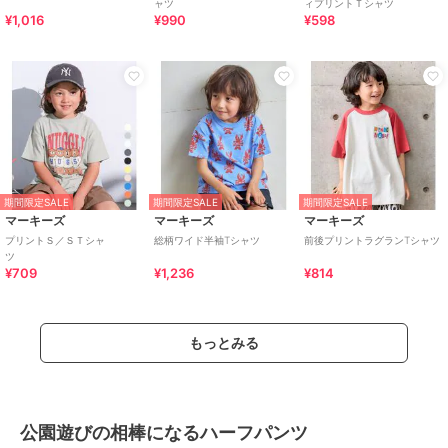
ャツ
ィプリントＴシャツ
¥1,016
¥990
¥598
期間限定SALE
期間限定SALE
期間限定SALE
マーキーズ
マーキーズ
マーキーズ
プリントＳ／ＳＴシャ
総柄ワイド半袖Tシャツ
前後プリントラグランTシャツ
ツ
¥709
¥1,236
¥814
もっとみる
公園遊びの相棒になるハーフパンツ