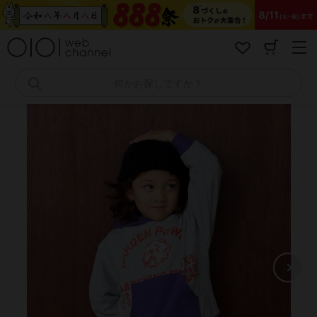
コ
ン
テ
ン
ツ
へ
何かお探しですか？
ス
キ
ッ
プ