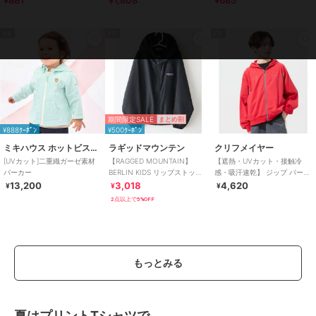
PR
PR
PR
期間限定SALE
まとめ割
¥888ｸｰﾎﾟﾝ
¥500ｸｰﾎﾟﾝ
ミキハウス ホットビスケッツ
ラギッドマウンテン
クリフメイヤー
[UVカット]二重織ガーゼ素材
【RAGGED MOUNTAIN】
【遮熱・UVカット・接触冷
パーカー
BERLIN KIDS リップストップ
感・吸汗速乾】 ジップ パーカ
ポケッタブルパーカー 撥水
ー 120cm～170cm
13,200
3,018
4,620
¥
¥
¥
2点以上で5%OFF
もっとみる
夏はプリントTシャツで