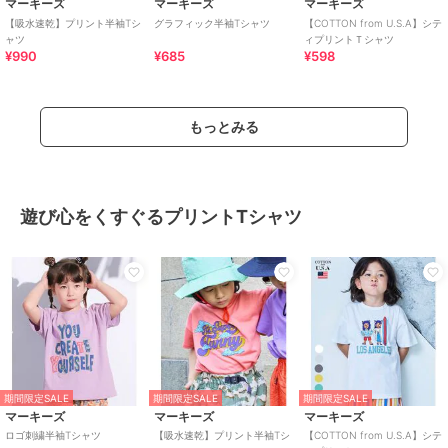
マーキーズ
マーキーズ
マーキーズ
【吸水速乾】プリント半袖Tシ
グラフィック半袖Tシャツ
【COTTON from U.S.A】シテ
ャツ
ィプリントＴシャツ
¥990
¥685
¥598
もっとみる
遊び心をくすぐるプリントTシャツ
期間限定SALE
期間限定SALE
期間限定SALE
マーキーズ
マーキーズ
マーキーズ
ロゴ刺繍半袖Tシャツ
【吸水速乾】プリント半袖Tシ
【COTTON from U.S.A】シテ