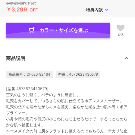
各種特典利用でさらに
￥3,299
OFF
特典内訳
カラー・サイズを選ぶ
17人
商品説明
商品番号：CF020-92464
型番：4573623430579
[型番:4573623430579]
空気のように軽く、パテのように緻密に。
毛穴をカバーして、つるさらの肌に仕立てるポアレススムーザー。
毛穴の凸凹を埋めながらキメを整え、柔らかな光を放つ肌へ導くポア
プライマー。
小鼻や頬の毛穴や目尻の小じわになじませるだけで、するっとなめら
かな肌へ補正します。
ベースメイクの前に肌をフラットに整えるのはもちろん、テカリ防止