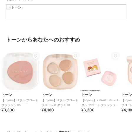
イク
性別タイプ
レディース
ベースメイク
／
その他ベースメ
イク
メンズ
ベースメイク
／
その他ベースメ
トーンからあなたへのおすすめ
イク
カラー
**
サイズ
2.8g
原産国
日本
トーン
トーン
トーン
トー
【to/one】ペタル フロート
【to/one】ペタル フロート
【to/one】＜Kiki＆Lala＞ペ
【to/
ブラッシュ 06
フローレス タッチ 01
タル フロート ブラッシュ
フローレ
¥3,300
¥4,180
¥3,300
¥4,18
EX11＜限定＞