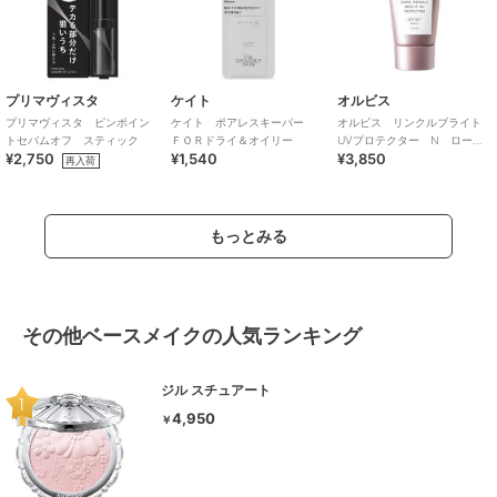
プリマヴィスタ
ケイト
オルビス
プリマヴィスタ ピンポイン
ケイト ポアレスキーパー
オルビス リンクルブライト
トセバムオフ スティック
ＦＯＲドライ＆オイリー
UVプロテクター N ローズ
¥2,750
¥1,540
¥3,850
50g 医薬部外品（顔用日焼け
再入荷
止め）
もっとみる
その他ベースメイクの人気ランキング
ジル スチュアート
4,950
￥