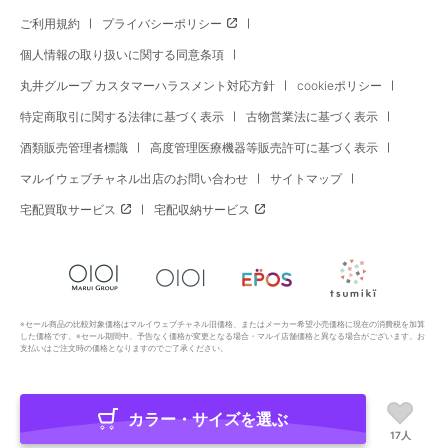
ご利用規約
プライバシーポリシー
個人情報の取り扱いに関する同意条項
丸井グループ カスタマーハラスメント対応方針
cookieポリシー
特定商取引に関する法律に基づく表示
古物営業法に基づく表示
酒類販売管理者標識
高度管理医療機器等販売許可に基づく表示
マルイウェブチャネル出店のお問い合わせ
サイトマップ
宅配買取サービス
宅配収納サービス
※セール商品の比較対象価格はマルイウェブチャネル旧価格、またはメーカー希望小売価格に現在の消費税を加算
した価格です。※セール期間中、予告なく価格が変更となる場合・マルイ店舗価格と異なる場合がございます。お
支払いはご注文時の価格となりますのでご了承ください。
カラー・サイズを選ぶ
Copyright All Rights Reserved. MARUI Co., Ltd
17人