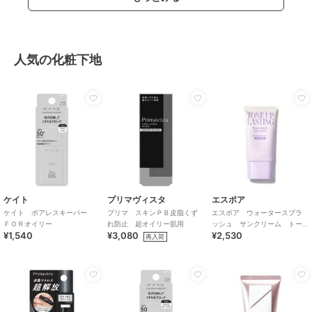
人気の化粧下地
ケイト
プリマヴィスタ
エスポア
ケイト ポアレスキーパー
プリマ スキンＰＢ皮脂くず
エスポア ウォータースプラ
ＦＯＲオイリー
れ防止 超オイリー肌用
ッシュ サンクリーム トー
¥1,540
¥3,080
¥2,530
ンアップラスティング
再入荷