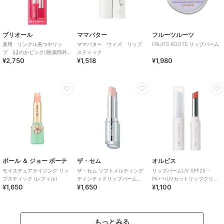
プリオール
ママバター
フルーツルーツ
薬用 リンクル美つやリッ
ママバター ウィズ リップ
FRUITS ROOTS リップバーム
プ (ほのかピンク)(医薬部外
スティック
¥2,750
¥1,518
¥1,980
品)
ポール ＆ ジョー ボーテ
ザ・セム
オルビス
モイスチュアライジング リッ
ザ・セム ソフトメルティング
リップバームUV SPF25・
プスティック (レフィル)
ティンテッドリップバーム
PA++(UVカットリップクリー
¥1,650
¥1,650
¥1,100
PK01
ム）
もっとみる