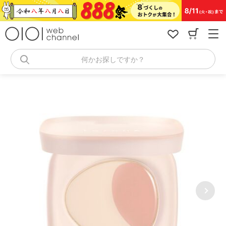
コ
ン
テ
ン
ツ
へ
何かお探しですか？
ス
キ
ッ
プ