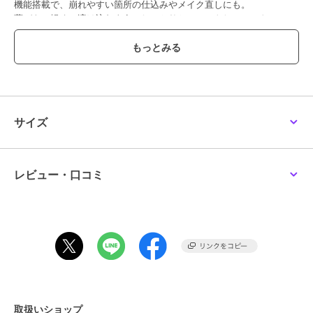
機能搭載で、崩れやすい箇所の仕込みやメイク直しにも。
薄づきで軽く、溶け込むようにしっとりとフィットし、ソフトフォー
カス効果で肌のイノセントな透明感を引き出します。
＜ご使用方法＞
適量を指にとり気になる部分になじませます。
＜全成分＞
トリ（カプリル酸／カプリン酸）グリセリル、シリカ、トリイソステ
サイズ
アリン酸ポリグリセリルー2、パルミチン酸デキストリン、スクワラ
ン、水酸化Al、トコフェロール、水、BG、オプンチアフィクスインジ
カ種子油、テトラヘキシルデカン酸アスコルビル、カニナバラ果実
油、ヒマワリ種子油、エタノール、ウンシュウミカン果皮エキス、ロ
レビュー・口コミ
ーズマリー葉エキス、カミツレ花エキス、チャ葉エキス、ラベンダー
花エキス、セージ葉エキス、酸化チタン、マイカ、酸化鉄
この商品は、不良品のみ返品を承ります
ブランド
トーン
ショップ
トーン
取扱いショップ
商品カテゴリ
ベースメイク
／
その他ベースメ