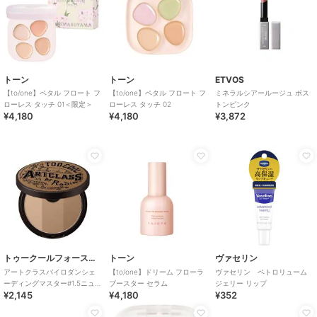
トーン
トーン
ETVOS
【to/one】ペタル フロート フ
【to/one】ペタル フロート フ
ミネラルシアールージュ ボス
ローレス タッチ 01＜限定＞
ローレス タッチ 02
トンピンク
¥4,180
¥4,180
¥3,872
トゥークールフォースクール
トーン
ヴァセリン
アートクラスバイロダンシェ
【to/one】ドリーム フローラ
ヴァセリン ペトロリューム
ーディングマスター#1.5ニュー
ブースター セラム
ジェリー リップ
¥2,145
¥4,180
¥352
トラル (韓国コスメ)