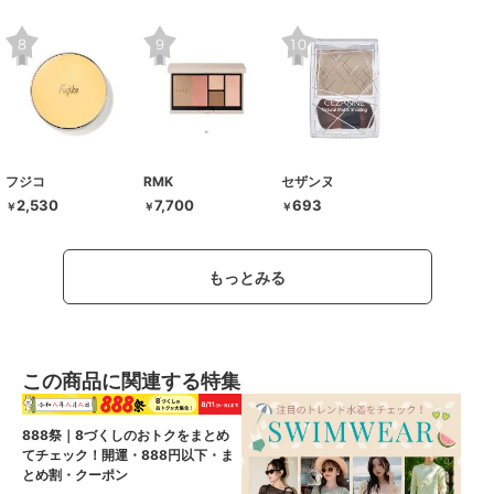
フジコ
RMK
セザンヌ
2,530
7,700
693
￥
￥
￥
もっとみる
この商品に関連する特集
888祭｜8づくしのおトクをまとめ
てチェック！開運・888円以下・ま
とめ割・クーポン