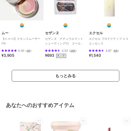
ムー
セザンヌ
エクセル
【m.m.m】スキンスムーザー
セザンヌ ナチュラルマット
エクセル プロテクティブ ＵＶ
PW
シェーディング02 クールト
エッセンス
ーン
5.00
4.52
4.87
（
3件
）
（
34件
）
（
8件
）
¥3,905
¥693
¥1,540
再入荷
もっとみる
あなたへのおすすめアイテム