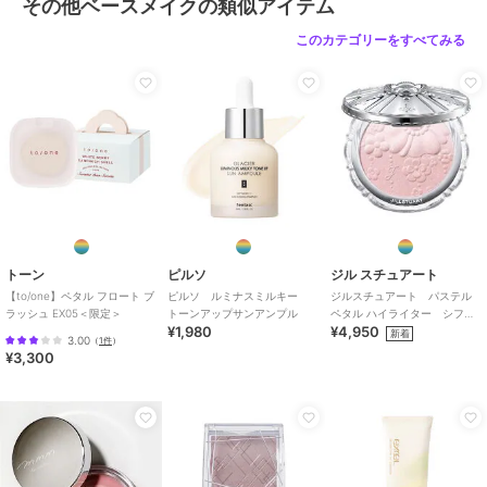
その他ベースメイクの類似アイテム
このカテゴリーをすべてみる
トーン
ピルソ
ジル スチュアート
【to/one】ペタル フロート ブ
ピルソ ルミナスミルキー
ジルスチュアート パステル
ラッシュ EX05＜限定＞
トーンアップサンアンプル
ペタル ハイライター シフォ
¥1,980
¥4,950
ンコサージュ＜限定＞
新着
3.00
（
1件
）
¥3,300