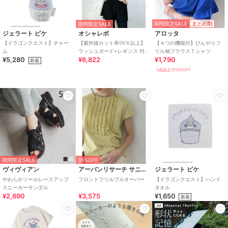
期間限定SALE
まとめ割
期間限定SALE
ジェラート ピケ
オシャレボ
アロッタ
【ドラゴンクエスト】チャー
【紫外線カット率99％以上】
【４つの機能付】ひんやりフ
ム
ラッシュガード×レギンス 付
リル袖ブラウスＴシャツ
¥5,280
¥6,822
¥1,790
き タンキニ
新着
3点以上で10%OFF
期間限定SALE
35%OFF
ヴィヴィアン
アーバンリサーチ サニーレーベル
ジェラート ピケ
やわらかソールレースアップ
フロントフリルプルオーバー
【ドラゴンクエスト】ハンド
スニーカーサンダル
タオル
¥2,690
¥3,575
¥1,650
新着