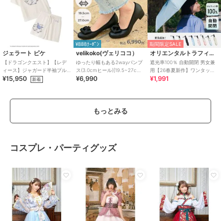
¥888ｸｰﾎﾟﾝ
期間限定SALE
ジェラート ピケ
velikoko(ヴェリココ）
オリエンタルトラフィック
【ドラゴンクエスト】【レデ
ゆったり幅もある2wayパンプ
遮光率100％ 自動開閉 男女兼
ィース】ジャガード半袖プル
ス(3.0cmヒール)[19.5~27cm]
用【26春夏新作】ワンタッチ
¥15,950
¥6,990
¥1,991
オーバー&ショートパンツセッ
ラクチンきれいシューズ
晴雨兼用 折りたたみ傘 /G-
新着
ト
0601
もっとみる
コスプレ・パーティグッズ