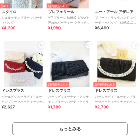
SALE
期間限定SALE
スタイロ
プレフェリール
エー・アール アザレアローズ
シェルサテンプリーツパーテ
V字プリーツ 結婚式 ３WAYお
プリーツキラキラハンドルパ
ィバッグ
呼ばれパーティー クラッチバ
ーティーバッグ（結婚式/二次
¥4,290
¥1,980
¥6,490
ッグ
会/謝恩会/パーティー）
期間限定SALE
期間限定SALE
ドレスプラス
ドレスプラス
ドレスプラス
パールビジューラディアルサ
パールビジューラディアルサ
パールラディアルサテンプリ
テンプリーツパーティークラ
テンプリーツパーティークラ
ーツパーティークラッチバッ
¥2,627
¥1,789
¥2,730
ッチバッグ
ッチバッグ
グ
もっとみる