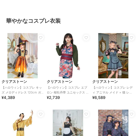
華やかなコスプレ衣装
クリアストーン
クリアストーン
クリアストーン
【ハロウィン】コスプレ キッ
【ハロウィン】コスプレ エプ
【ハロウィン】コスプレ レデ
ズ メロディドレス 120cm ガ
ロン 桜牡丹帯 ユニセックス ブ
ィ アニマル メイド × 猫 レデ
¥4,389
¥2,739
¥6,589
ールズ 女の子 オレンジ
ルー
ィース グレー