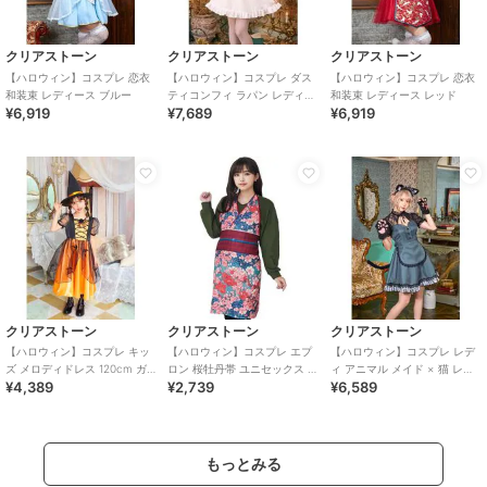
クリアストーン
クリアストーン
クリアストーン
【ハロウィン】コスプレ 恋衣
【ハロウィン】コスプレ ダス
【ハロウィン】コスプレ 恋衣
和装束 レディース ブルー
ティコンフィ ラパン レディー
和装束 レディース レッド
¥6,919
¥7,689
¥6,919
ス ピンク
クリアストーン
クリアストーン
クリアストーン
【ハロウィン】コスプレ キッ
【ハロウィン】コスプレ エプ
【ハロウィン】コスプレ レデ
ズ メロディドレス 120cm ガ
ロン 桜牡丹帯 ユニセックス ブ
ィ アニマル メイド × 猫 レデ
¥4,389
¥2,739
¥6,589
ールズ 女の子 オレンジ
ルー
ィース グレー
もっとみる