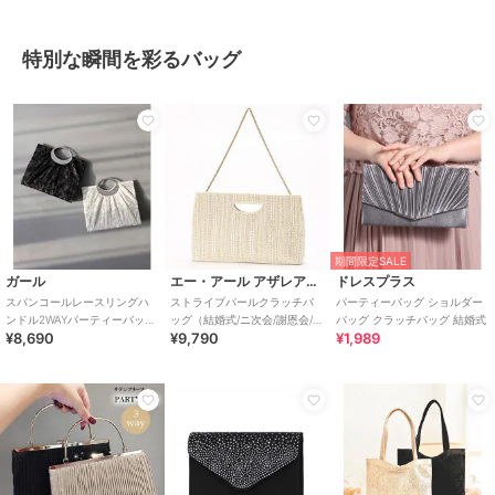
特別な瞬間を彩るバッグ
期間限定SALE
ガール
エー・アール アザレアローズ
ドレスプラス
スパンコールレースリングハ
ストライプパールクラッチバ
パーティーバッグ ショルダー
ンドル2WAYパーティーバッグ
ッグ（結婚式/ニ次会/謝恩会/パ
バッグ クラッチバッグ 結婚式
¥8,690
¥9,790
¥1,989
結婚式 パーティー お呼ばれ オ
ーティー）
ケージョン