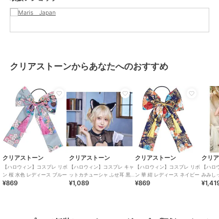
クリアストーンからあなたへのおすすめ
クリアストーン
クリアストーン
クリアストーン
クリ
【ハロウィン】コスプレ リボ
【ハロウィン】コスプレ キャ
【ハロウィン】コスプレ リボ
【ハロ
ン 桜 水色 レディース ブルー
ットカチューシャ ふせ耳 黒×
ン 華 紺 レディース ネイビー
みみしっ
¥869
¥1,089
¥869
¥1,41
ピンク ユニセックス
ニセッ