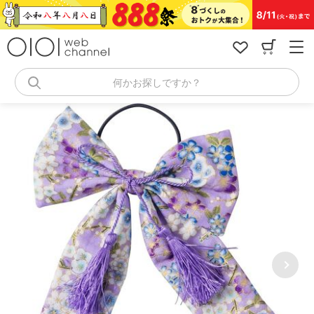
コ
ン
テ
ン
ツ
へ
何かお探しですか？
ス
キ
ッ
プ