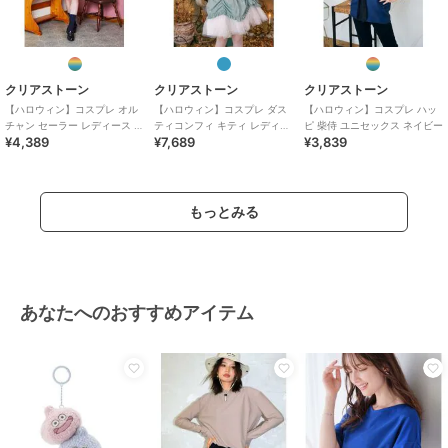
クリアストーン
クリアストーン
クリアストーン
【ハロウィン】コスプレ オル
【ハロウィン】コスプレ ダス
【ハロウィン】コスプレ ハッ
チャン セーラー レディース ネ
ティコンフィ キティ レディー
ピ 柴侍 ユニセックス ネイビー
¥4,389
¥7,689
¥3,839
イビー
ス サックスブルー
もっとみる
あなたへのおすすめアイテム