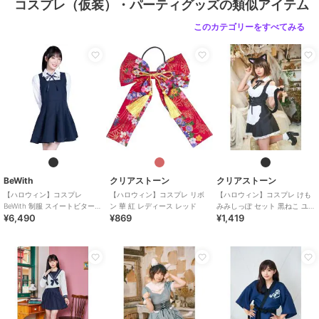
コスプレ（仮装）・パーティグッズの類似アイテム
このカテゴリーをすべてみる
BeWith
クリアストーン
クリアストーン
【ハロウィン】コスプレ
【ハロウィン】コスプレ リボ
【ハロウィン】コスプレ けも
BeWith 制服 スイートビター学
ン 華 紅 レディース レッド
みみしっぽ セット 黒ねこ ユニ
¥6,490
¥869
¥1,419
園ブラック かわいい
セックス ブラック