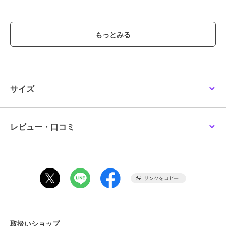
ブランド
クリアストーン
ショップ
Maris Japan
商品カテゴリ
その他ファッション
／
コスプレ
（仮装）・パーティグッズ
性別タイプ
レディース
サイズ
その他ファッション
／
コスプレ
（仮装）・パーティグッズ
ガールズ
その他ファッション
／
コスプレ
レビュー・口コミ
（仮装）・パーティグッズ
カラー
パープル
サイズ
**
素材
綿100％
商品のお取り扱い方法
取扱いショップ