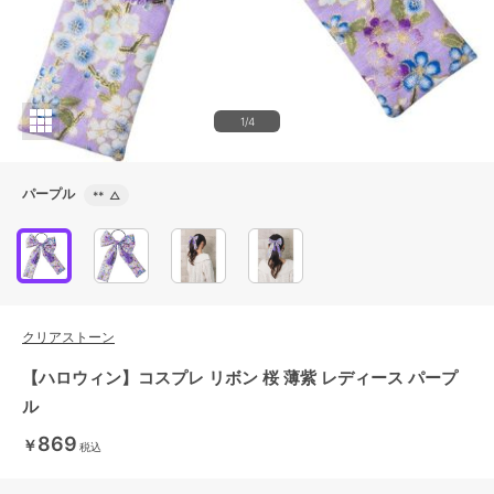
1/4
パープル
**
△
クリアストーン
【ハロウィン】コスプレ リボン 桜 薄紫 レディース パープ
ル
869
￥
税込