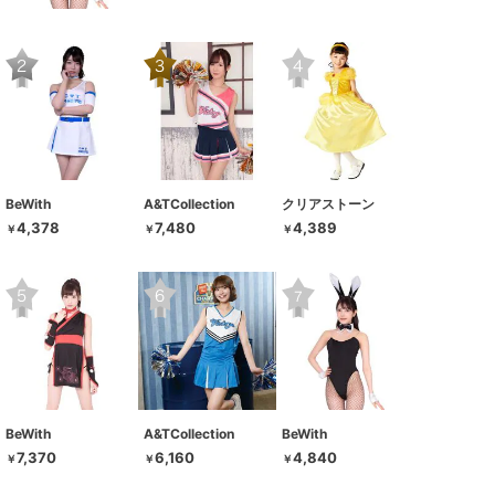
BeWith
A&TCollection
クリアストーン
4,378
7,480
4,389
￥
￥
￥
BeWith
A&TCollection
BeWith
7,370
6,160
4,840
￥
￥
￥