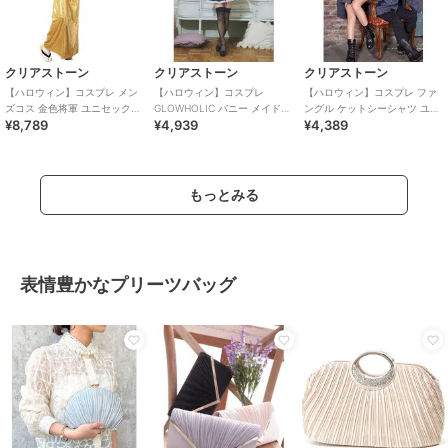
クリアストーン
クリアストーン
クリアストーン
【ハロウィン】コスプレ メン
【ハロウィン】コスプレ
【ハロウィン】コスプレ ファ
ズコス 金色将軍 ユニセックス
GLOWHOLIC バニー メイド
ングル ケットシーシャツ ユニ
¥8,789
¥4,939
¥4,389
ゴールド
レディース ブラック
セックス グレー ハロウィーン
もっとみる
表情豊かなプリーツバッグ