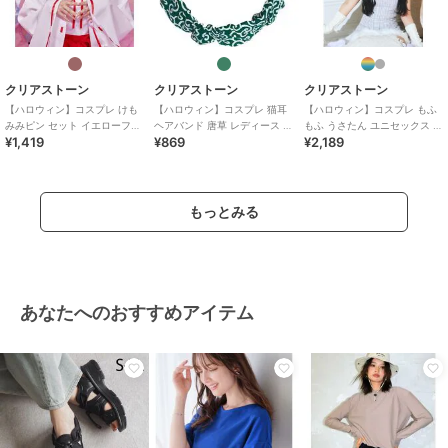
クリアストーン
クリアストーン
クリアストーン
【ハロウィン】コスプレ けも
【ハロウィン】コスプレ 猫耳
【ハロウィン】コスプレ もふ
みみピン セット イエローフォ
ヘアバンド 唐草 レディース グ
もふ うさたん ユニセックス グ
¥1,419
¥869
¥2,189
ックス ユニセックス ブラウン
リーン
レー かぶりもの
もっとみる
あなたへのおすすめアイテム