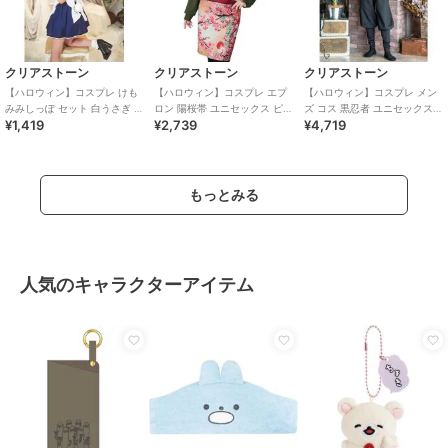
クリアストーン
クリアストーン
クリアストーン
【ハロウィン】コスプレ けも
【ハロウィン】コスプレ エプ
【ハロウィン】コスプレ メン
みみしっぽ セット 白うさぎ ユ
ロン 陽桜帯 ユニセックス ピン
ズ コス 黒忍者 ユニセックス
¥1,419
¥2,739
¥4,719
ニセックス ホワイト
ク
ブラック
もっとみる
人気のキャラクターアイテム