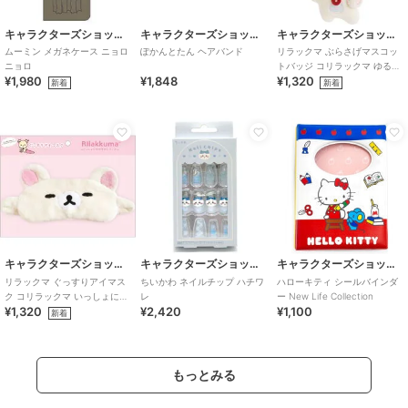
キャラクターズショップ ラフラフ
キャラクターズショップ ラフラフ
キャラクターズショップ ラフラフ
ムーミン メガネケース ニョロ
ぽかんとたん ヘアバンド
リラックマ ぶらさげマスコッ
ニョロ
トバッジ コリラックマ ゆるゆ
¥1,980
¥1,848
¥1,320
るぽかぽか
新着
新着
キャラクターズショップ ラフラフ
キャラクターズショップ ラフラフ
キャラクターズショップ ラフラフ
リラックマ ぐっすりアイマス
ちいかわ ネイルチップ ハチワ
ハローキティ シールバインダ
ク コリラックマ いっしょにす
レ
ー New Life Collection
¥1,320
¥2,420
¥1,100
やすやシリーズ
新着
もっとみる