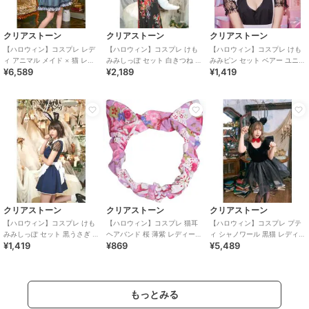
クリアストーン
クリアストーン
クリアストーン
【ハロウィン】コスプレ レデ
【ハロウィン】コスプレ けも
【ハロウィン】コスプレ けも
ィ アニマル メイド × 猫 レデ
みみしっぽ セット 白きつね ユ
みみピン セット ベアー ユニセ
¥6,589
¥2,189
¥1,419
ィース グレー
ニセックス ホワイト
ックス ブラウン
クリアストーン
クリアストーン
クリアストーン
【ハロウィン】コスプレ けも
【ハロウィン】コスプレ 猫耳
【ハロウィン】コスプレ プテ
みみしっぽ セット 黒うさぎ ユ
ヘアバンド 桜 薄紫 レディース
ィ シャノワール 黒猫 レディー
¥1,419
¥869
¥5,489
ニセックス ブラック
パープル
ス ブラック ハロウィン
もっとみる