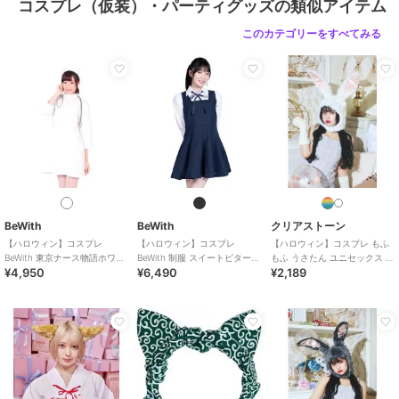
コスプレ（仮装）・パーティグッズの類似アイテム
このカテゴリーをすべてみる
BeWith
BeWith
クリアストーン
【ハロウィン】コスプレ
【ハロウィン】コスプレ
【ハロウィン】コスプレ もふ
BeWith 東京ナース物語ホワイ
BeWith 制服 スイートビター学
もふ うさたん ユニセックス ホ
¥4,950
¥6,490
¥2,189
ト かわいい
園ブラック かわいい
ワイト かぶりもの