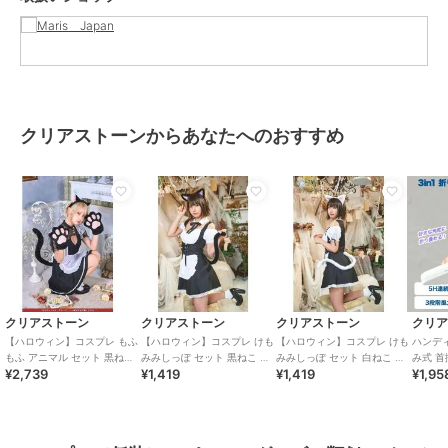
クリアストーンからあなたへのおすすめ
クリアストーン
クリアストーン
クリアストーン
クリ
【ハロウィン】コスプレ もふ
【ハロウィン】コスプレ けも
【ハロウィン】コスプレ けも
ハンディ 
もふ アニマル セット 黒ねこ
みみしっぽ セット 黒ねこ ユ
みみしっぽ セット 白ねこ ユ
み式 首
¥2,739
¥1,419
¥1,419
¥1,95
ブラック カチューシャ グロ
ニセックス ブラック
ニセックス ホワイト
デザイン
ーブ しっぽ