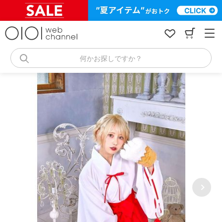
コ
ン
テ
ン
ツ
へ
何かお探しですか？
ス
キ
ッ
プ