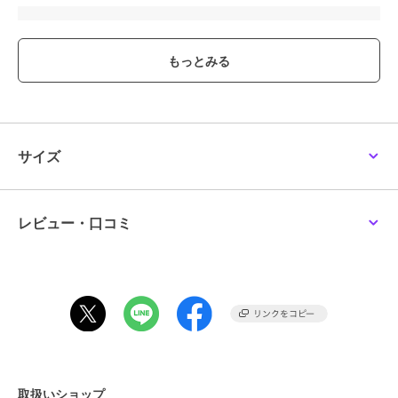
ブランド
クリアストーン
ショップ
Maris Japan
商品カテゴリ
その他ファッション
／
コスプレ
（仮装）・パーティグッズ
性別タイプ
レディース
その他ファッション
／
コスプレ
サイズ
（仮装）・パーティグッズ
ガールズ
その他ファッション
／
コスプレ
（仮装）・パーティグッズ
レビュー・口コミ
カラー
ブラウン
サイズ
**
素材
ポリエステル100％
商品のお取り扱い方法
取扱いショップ