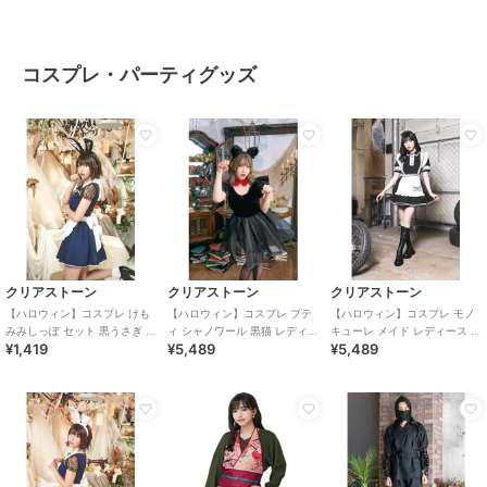
コスプレ・パーティグッズ
クリアストーン
クリアストーン
クリアストーン
【ハロウィン】コスプレ けも
【ハロウィン】コスプレ プテ
【ハロウィン】コスプレ モノ
みみしっぽ セット 黒うさぎ ユ
ィ シャノワール 黒猫 レディー
キューレ メイド レディース ブ
¥1,419
¥5,489
¥5,489
ニセックス ブラック
ス ブラック ハロウィン
ラック