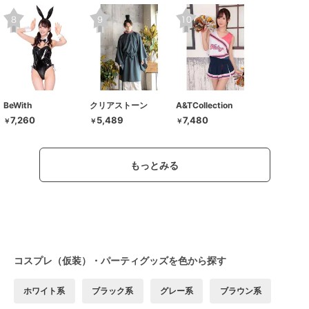
BeWith
クリアストーン
A&TCollection
7,260
5,489
7,480
￥
￥
￥
もっとみる
コスプレ（仮装）・パーティグッズを色から探す
ホワイト系
ブラック系
グレー系
ブラウン系