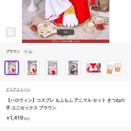
1/6
ブラウン
**
△
クリアストーン
【ハロウィン】コスプレ もふもふ アニマル セット きつねの
手 ユニセックス ブラウン
1,419
￥
税込