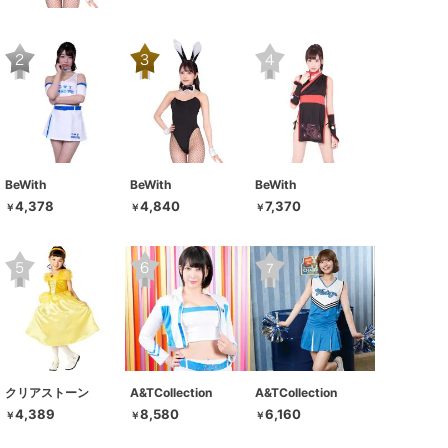
BeWith
BeWith
BeWith
4,378
4,840
7,370
￥
￥
￥
クリアストーン
A&TCollection
A&TCollection
4,389
8,580
6,160
￥
￥
￥