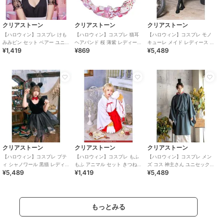
クリアストーン
クリアストーン
クリアストーン
【ハロウィン】コスプレ けも
【ハロウィン】コスプレ 猫耳
【ハロウィン】コスプレ モノ
みみピン セット ベアー ユニセ
ヘアバンド 桜 薄紫 レディース
キューレ メイド レディース ブ
¥1,419
¥869
¥5,489
ックス ブラウン
パープル
ラック
クリアストーン
クリアストーン
クリアストーン
【ハロウィン】コスプレ プテ
【ハロウィン】コスプレ もふ
【ハロウィン】コスプレ メン
ィ シャノワール 黒猫 レディー
もふ アニマル セット きつねの
ズ コス 神主さん ユニセックス
¥5,489
¥1,419
¥5,489
ス ブラック ハロウィン
手 ユニセックス ブラウン
ブルー
もっとみる