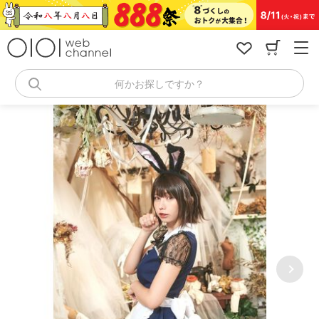
コ
ン
テ
ン
ツ
へ
何かお探しですか？
ス
キ
ッ
プ