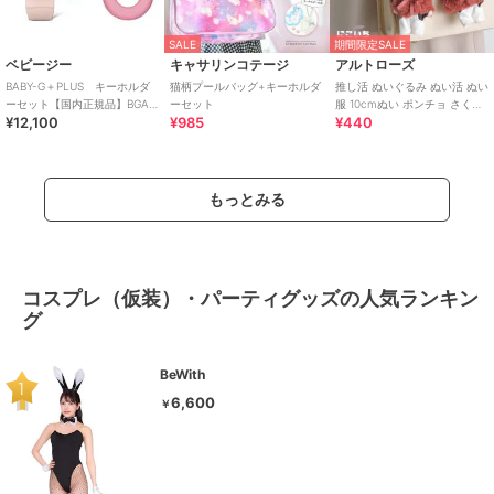
SALE
期間限定SALE
ベビージー
キャサリンコテージ
アルトローズ
BABY-G＋PLUS キーホルダ
猫柄プールバッグ+キーホルダ
推し活 ぬいぐるみ ぬい活 ぬい
ーセット【国内正規品】BGA-
ーセット
服 10cmぬい ポンチョ さくら
¥12,100
¥985
¥440
15K-4AJR
んぼ チェリー キーホルダー
もっとみる
コスプレ（仮装）・パーティグッズの人気ランキン
グ
BeWith
6,600
￥