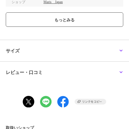
ショップ
Maris Japan
商品カテゴリ
その他ファッション
／
コスプレ
（仮装）・パーティグッズ
性別タイプ
レディース
その他ファッション
／
コスプレ
（仮装）・パーティグッズ
ガールズ
その他ファッション
／
コスプレ
サイズ
（仮装）・パーティグッズ
カラー
ブラック
サイズ
**
レビュー・口コミ
素材
ポリエステル100％
商品のお取り扱い方法
取扱いショップ