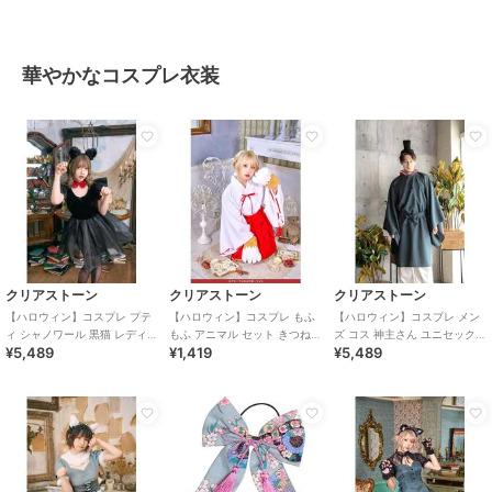
華やかなコスプレ衣装
クリアストーン
クリアストーン
クリアストーン
【ハロウィン】コスプレ プテ
【ハロウィン】コスプレ もふ
【ハロウィン】コスプレ メン
ィ シャノワール 黒猫 レディー
もふ アニマル セット きつねの
ズ コス 神主さん ユニセックス
¥5,489
¥1,419
¥5,489
ス ブラック ハロウィン
手 ユニセックス ブラウン
ブルー