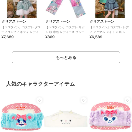
クリアストーン
クリアストーン
クリアストーン
【ハロウィン】コスプレ ダス
【ハロウィン】コスプレ リボ
【ハロウィン】コスプレ レデ
ティコンフィ キティ レディー
ン 桜 水色 レディース ブルー
ィ アニマル メイド × 猫 レデ
¥7,689
¥869
¥6,589
ス サックスブルー
ィース グレー
もっとみる
人気のキャラクターアイテム