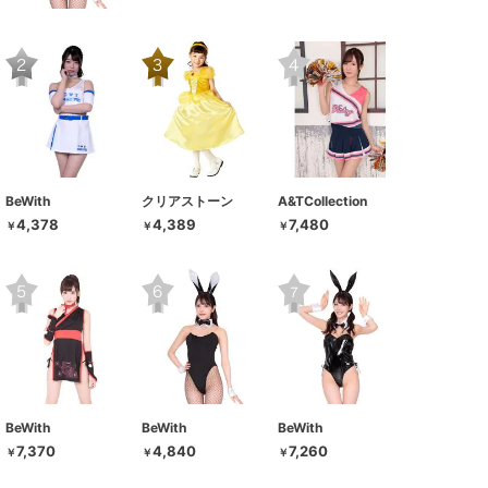
BeWith
クリアストーン
A&TCollection
4,378
4,389
7,480
￥
￥
￥
BeWith
BeWith
BeWith
7,370
4,840
7,260
￥
￥
￥