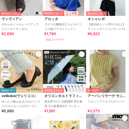
期間限定SALE
まとめ割
期間限定SALE
期間限定SALE
ヴィヴィアン
アロッタ
オシャレボ
やわらかソールレースアップ
【４つの機能付】ひんやりフ
【紫外線カット率99％以上】
スニーカーサンダル
リル袖ブラウスＴシャツ
ラッシュガード×レギンス 付
¥2,690
¥1,790
¥6,822
き タンキニ
3点以上で10%OFF
¥888ｸｰﾎﾟﾝ
期間限定SALE
35%OFF
velikoko(ヴェリココ）
オリエンタルトラフィック
アーバンリサーチ サニーレーベル
ゆったり幅もある2wayパンプ
遮光率100％ 自動開閉 男女兼
フロントフリルプルオーバー
ス(3.0cmヒール)[19.5~27cm]
用【26春夏新作】ワンタッチ
¥6,990
¥1,991
¥3,575
ラクチンきれいシューズ
晴雨兼用 折りたたみ傘 /G-
0601