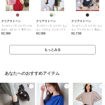
クリアストーン
クリアストーン
クリアストーン
【ハロウィン】コスプレ けも
【ハロウィン】コスプレ もふ
【ハロウィン】コスプレ もふ
みみしっぽ セット 柴犬 ユニセ
もふ うさたん ユニセックス ホ
もふ アニマル セット 黒ねこ
¥2,189
¥2,189
¥2,739
ックス ブラウン
ワイト かぶりもの
ブラック カチューシャ グロー
ブ しっぽ
もっとみる
あなたへのおすすめアイテム