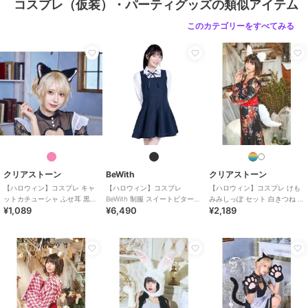
コスプレ（仮装）・パーティグッズの類似アイテム
このカテゴリーをすべてみる
クリアストーン
BeWith
クリアストーン
【ハロウィン】コスプレ キャ
【ハロウィン】コスプレ
【ハロウィン】コスプレ けも
ットカチューシャ ふせ耳 黒×
BeWith 制服 スイートビター学
みみしっぽ セット 白きつね ユ
¥1,089
¥6,490
¥2,189
ピンク ユニセックス
園ブラック かわいい
ニセックス ホワイト