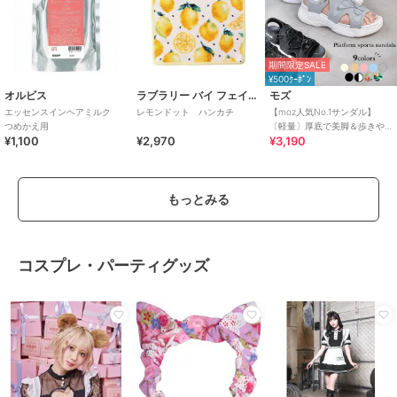
期間限定SALE
¥500ｸｰﾎﾟﾝ
オルビス
ラブラリー バイ フェイラー
モズ
エッセンスインヘアミルク
レモンドット ハンカチ
【moz人気No.1サンダル】
つめかえ用
〔軽量〕厚底で美脚＆歩きや
¥1,100
¥2,970
¥3,190
すい！疲れにくいフィット感
のスポーツサンダル
もっとみる
コスプレ・パーティグッズ