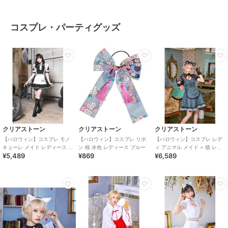
コスプレ・パーティグッズ
クリアストーン
クリアストーン
クリアストーン
【ハロウィン】コスプレ モノ
【ハロウィン】コスプレ リボ
【ハロウィン】コスプレ レデ
キューレ メイド レディース ブ
ン 桜 水色 レディース ブルー
ィ アニマル メイド × 猫 レデ
¥5,489
¥869
¥6,589
ラック
ィース グレー