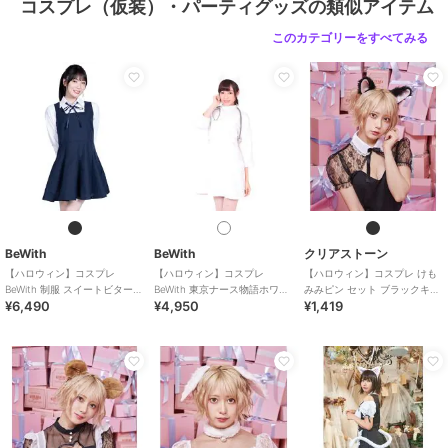
コスプレ（仮装）・パーティグッズの類似アイテム
このカテゴリーをすべてみる
BeWith
BeWith
クリアストーン
【ハロウィン】コスプレ
【ハロウィン】コスプレ
【ハロウィン】コスプレ けも
BeWith 制服 スイートビター学
BeWith 東京ナース物語ホワイ
みみピン セット ブラックキャ
¥6,490
¥4,950
¥1,419
園ブラック かわいい
ト かわいい
ット ユニセックス ブラック