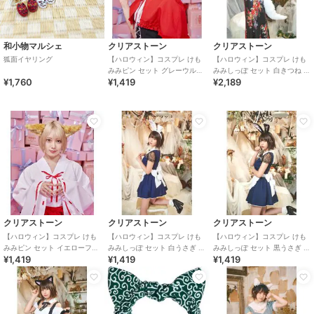
和小物マルシェ
クリアストーン
クリアストーン
狐面イヤリング
【ハロウィン】コスプレ けも
【ハロウィン】コスプレ けも
みみピン セット グレーウルフ
みみしっぽ セット 白きつね ユ
¥1,760
¥1,419
¥2,189
ユニセックス グレー
ニセックス ホワイト
クリアストーン
クリアストーン
クリアストーン
【ハロウィン】コスプレ けも
【ハロウィン】コスプレ けも
【ハロウィン】コスプレ けも
みみピン セット イエローフォ
みみしっぽ セット 白うさぎ ユ
みみしっぽ セット 黒うさぎ ユ
¥1,419
¥1,419
¥1,419
ックス ユニセックス ブラウン
ニセックス ホワイト
ニセックス ブラック