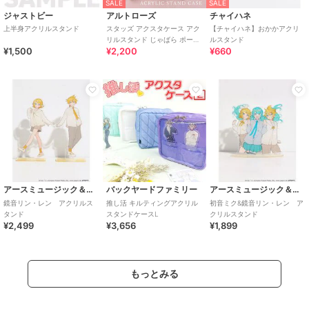
SALE
SALE
ジャストビー
アルトローズ
チャイハネ
上半身アクリルスタンド
スタッズ アクスタケース アク
【チャイハネ】おかかアクリ
リルスタンド じゃばら ポーチ
ルスタンド
¥1,500
¥2,200
¥660
推し活
アースミュージック＆エコロジー
バックヤードファミリー
アースミュージック＆エコロジー
鏡音リン・レン アクリルス
推し活 キルティングアクリル
初音ミク&鏡音リン・レン ア
タンド
スタンドケースL
クリルスタンド
¥2,499
¥3,656
¥1,899
もっとみる