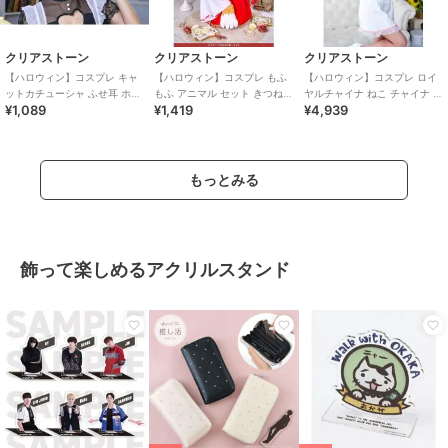
クリアストーン
クリアストーン
クリアストーン
【ハロウィン】コスプレ キャ
【ハロウィン】コスプレ もふ
【ハロウィン】コスプレ ロイ
ットカチューシャ ふせ耳 ホワ
もふ アニマル セット きつねの
ヤルチャイナ ねこ チャイナ ス
¥1,089
¥1,419
¥4,939
イト×ピンク ユニセックス
手 ユニセックス ブラウン
イート レディース ホワイト
もっとみる
飾って楽しめるアクリルスタンド