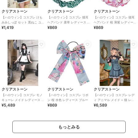
クリアストーン
クリアストーン
クリアストーン
【ハロウィン】コスプレ けも
【ハロウィン】コスプレ 猫耳
【ハロウィン】コスプレ 猫耳
みみしっぽ セット 黒ねこ ユニ
ヘアバンド 唐草 レディース グ
ヘアバンド 桜 薄紫 レディース
¥1,419
¥869
¥869
セックス ブラック
リーン
パープル
クリアストーン
クリアストーン
クリアストーン
【ハロウィン】コスプレ モノ
【ハロウィン】コスプレ リボ
【ハロウィン】コスプレ レデ
キューレ メイド レディース ブ
ン 桜 水色 レディース ブルー
ィ アニマル メイド × 猫 レデ
¥5,489
¥869
¥6,589
ラック
ィース グレー
もっとみる