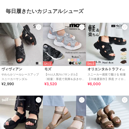
毎日履きたいカジュアルシューズ
SALE
SALE
ヴィヴィアン
モズ
オリエンタルトラフィック
やわらかソールレースアップ
【moz人気No.1サンダル】
スニーカー感覚で履ける 軽量
スニーカーサンダル
〔軽量〕厚底で美脚＆歩きや
【26春夏新作】厚底 ナイロン
¥2,990
¥3,520
¥6,000
すい！疲れにくいフィット感
スポーツサンダル /OT3232
のスポーツサンダル