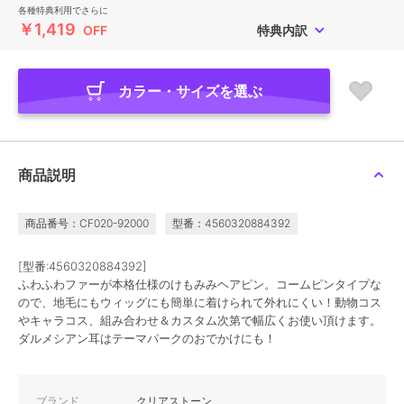
各種特典利用でさらに
￥1,419
OFF
特典内訳
カラー・サイズを選ぶ
商品説明
商品番号：CF020-92000
型番：4560320884392
[型番:4560320884392]
ふわふわファーが本格仕様のけもみみヘアピン。コームピンタイプな
ので、地毛にもウィッグにも簡単に着けられて外れにくい！動物コス
やキャラコス、組み合わせ＆カスタム次第で幅広くお使い頂けます。
ダルメシアン耳はテーマパークのおでかけにも！
ブランド
クリアストーン