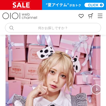
コ
ン
テ
ン
ツ
へ
何かお探しですか？
ス
キ
ッ
プ