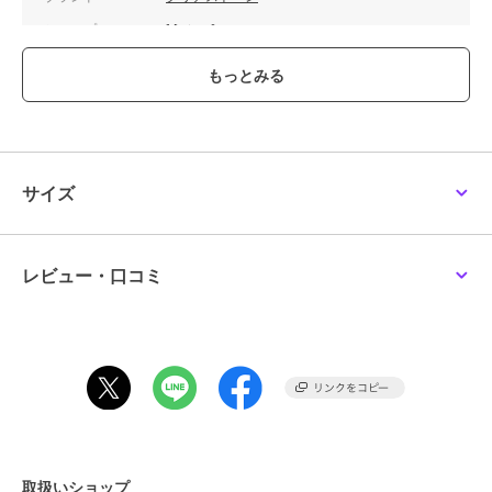
ショップ
Maris Japan
商品カテゴリ
その他ファッション
／
コスプレ
（仮装）・パーティグッズ
性別タイプ
レディース
その他ファッション
／
コスプレ
（仮装）・パーティグッズ
ガールズ
サイズ
その他ファッション
／
コスプレ
（仮装）・パーティグッズ
カラー
ホワイト
レビュー・口コミ
サイズ
**
素材
ポリエステル100％
商品のお取り扱い方法
取扱いショップ