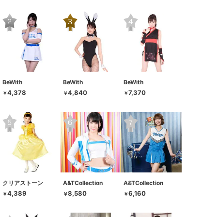
BeWith
BeWith
BeWith
4,378
4,840
7,370
￥
￥
￥
クリアストーン
A&TCollection
A&TCollection
4,389
8,580
6,160
￥
￥
￥