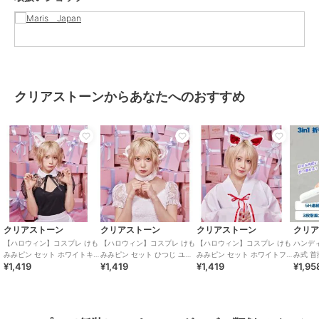
クリアストーンからあなたへのおすすめ
クリアストーン
クリアストーン
クリアストーン
クリ
【ハロウィン】コスプレ けも
【ハロウィン】コスプレ けも
【ハロウィン】コスプレ けも
ハンディ 
みみピン セット ホワイトキ
みみピン セット ひつじ ユニ
みみピン セット ホワイトフ
み式 首
¥1,419
¥1,419
¥1,419
¥1,95
ャット ユニセックス ホワイ
セックス ホワイト
ォックス ユニセックス ホワ
デザイン
ト
イト