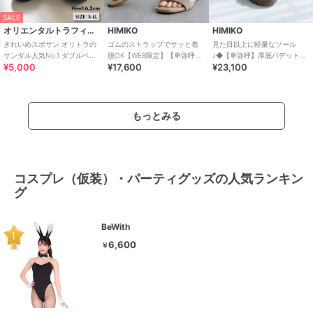
SALE
オリエンタルトラフィック
HIMIKO
HIMIKO
きれいめスポサン オリトラの
ゴムのストラップでサッと着
見た目以上に軽量なソール
サンダル人気No.1 ダブルベル
脱OK【WEB限定】【卑弥呼
♪◆【卑弥呼】厚底パデットサ
¥5,000
¥17,600
¥23,100
ト スポーツサンダル /42207
26SS】ゴムストラップサンダ
ンダル/661201
ル/661250
もっとみる
コスプレ（仮装）・パーティグッズの人気ランキン
グ
BeWith
6,600
￥