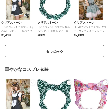
クリアストーン
クリアストーン
クリアストーン
【ハロウィン】コスプレ けも
【ハロウィン】コスプレ 猫耳
【ハロウィン】コスプレ ダス
みみしっぽ セット 黒ねこ ユニ
ヘアバンド 唐草 レディース グ
ティコンフィ キティ レディー
¥1,419
¥869
¥7,689
セックス ブラック
リーン
ス サックスブルー
もっとみる
華やかなコスプレ衣装