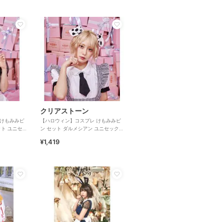
クリアストーン
 けもみみピ
【ハロウィン】コスプレ けもみみピ
ット ユニセッ
ン セット ダルメシアン ユニセックス
ホワイト
¥1,419