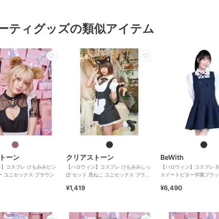
ーティグッズの類似アイテム
トーン
クリアストーン
BeWith
】コスプレ けもみみピン
【ハロウィン】コスプレ けもみみしっ
【ハロウィン】コスプレ BeW
ー ユニセックス ブラウン
ぽ セット 黒ねこ ユニセックス ブラッ
スイートビター学園ブラッ
ク
¥1,419
¥6,490