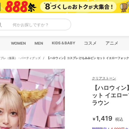
何かお探しですか？
コスメ
アニメ
KIDS＆BABY
WOMEN
MEN
スプレ（仮装）・パーティグッズ
/
【ハロウィン】コスプレ けもみみピン セット イエローフォック
クリアストーン
【ハロウィン
ット イエロー
ラウン
1,419
￥
税込