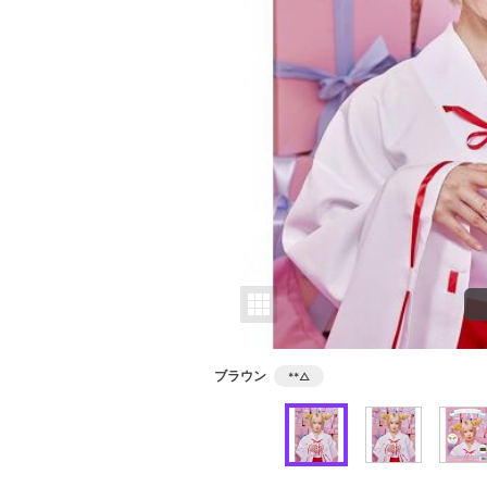
ブラウン
**
△