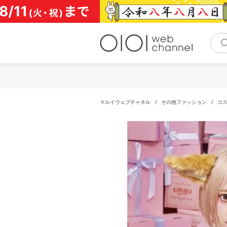
コ
ン
テ
ン
ツ
へ
ス
キ
ッ
プ
マルイウェブチャネル
/
その他ファッション
/
コ