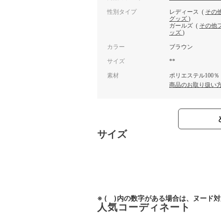
性別タイプ
レディース
(
その
グッズ
)
ガールズ
(
その他
ッズ
)
カラー
ブラウン
サイズ
**
素材
ポリエステル100％
商品のお取り扱い
サイズ
※ ( )内の数字がある場合は、ヌード
人気コーディネート