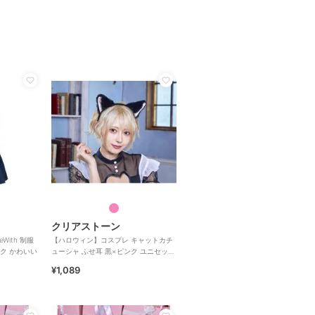
クリアストーン
ith 制服
【ハロウィン】コスプレ キャットカチ
ク かわいい
ューシャ ふせ耳 黒×ピンク ユニセック
ス
¥1,089