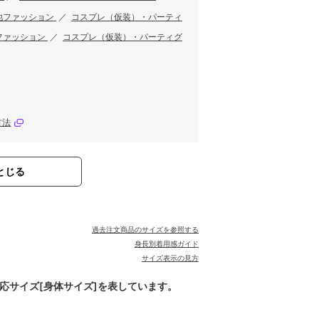
他ファッション
／
コスプレ（仮装）・パーティ
ファッション
／
コスプレ（仮装）・パーティグ
方法
とじる
過去注文商品のサイズを参照する
身長別着用感ガイド
サイズ表示の見方
対応サイズ[身体サイズ]を表しています。