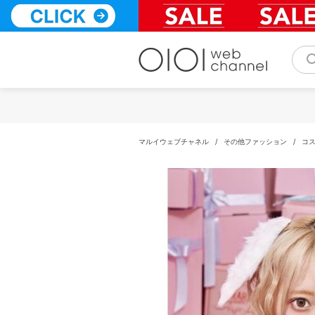
コ
ン
テ
ン
ツ
へ
ス
キ
ッ
プ
マルイウェブチャネル
/
その他ファッション
/
コ