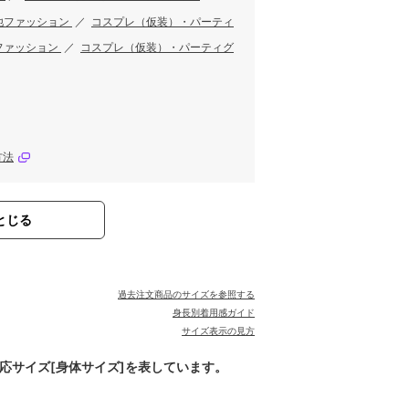
他ファッション
／
コスプレ（仮装）・パーティ
ファッション
／
コスプレ（仮装）・パーティグ
方法
とじる
過去注文商品のサイズを参照する
身長別着用感ガイド
サイズ表示の見方
対応サイズ[身体サイズ]を表しています。