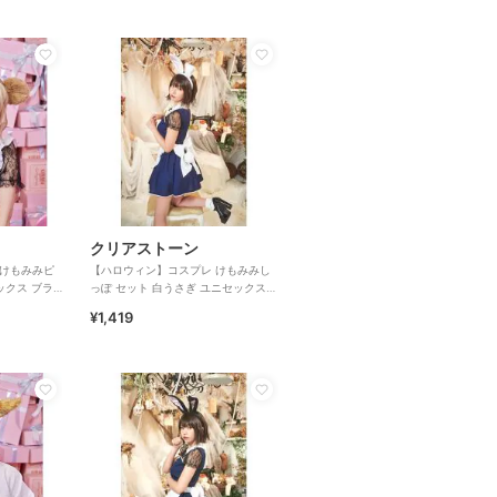
クリアストーン
 けもみみピ
【ハロウィン】コスプレ けもみみし
ックス ブラ
っぽ セット 白うさぎ ユニセックス
ホワイト
¥1,419