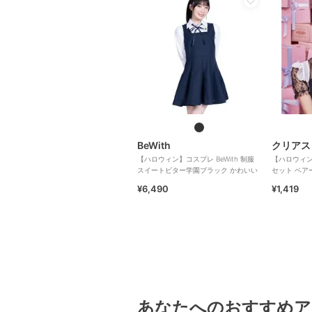
BeWith
クリアス
【ハロウィン】コスプレ BeWith 制服
【ハロウィン
スイートビター学園ブラック かわいい
セット ベア
¥6,490
¥1,419
あなたへのおすすめア