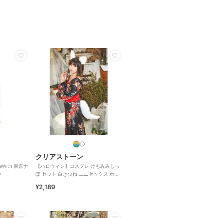
クリアストーン
With 東京ナ
【ハロウィン】コスプレ けもみみしっ
い
ぽ セット 白きつね ユニセックス ホワ
イト
¥2,189