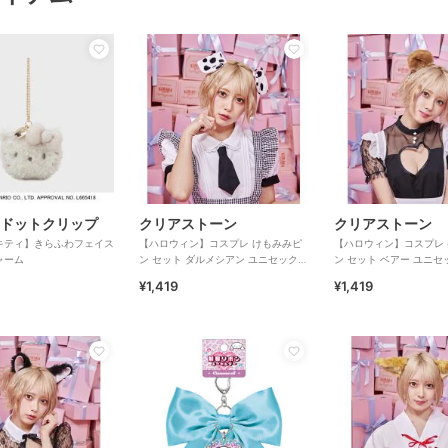
ドットクリップ
クリアストーン
クリアストーン
キティ】きらふわフェイス
【ハロウィン】コスプレ けもみみピ
【ハロウィン】コスプレ
ャーム
ン セット ダルメシアン ユニセックス
ン セット ベアー ユニセ
ホワイト
ウン
¥1,419
¥1,419