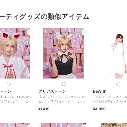
ーティグッズの類似アイテム
トーン
クリアストーン
BeWith
】コスプレ けもみみピン
【ハロウィン】コスプレ けもみみピン
【ハロウィン】コスプレ Be
イトフォックス ユニセック
セット ホワイトキャット ユニセックス
ース物語ホワイト かわい
ホワイト
¥1,419
¥4,950