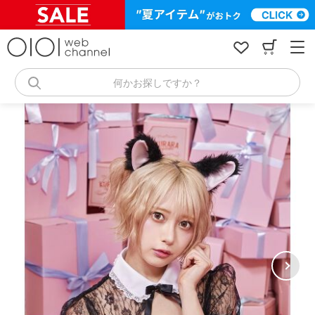
コ
ン
テ
ン
ツ
へ
何かお探しですか？
ス
キ
ッ
プ