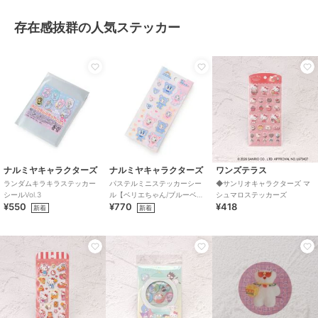
存在感抜群の人気ステッカー
ナルミヤキャラクターズ
ナルミヤキャラクターズ
ワンズテラス
ランダムキラキラステッカー
パステルミニステッカーシー
◆サンリオキャラクターズ マ
シールVol.3
ル【ベリエちゃん/ブルーベリ
シュマロステッカーズ
¥550
¥770
¥418
エちゃん/デビリーちゃん/ナカ
新着
新着
ムラくん】