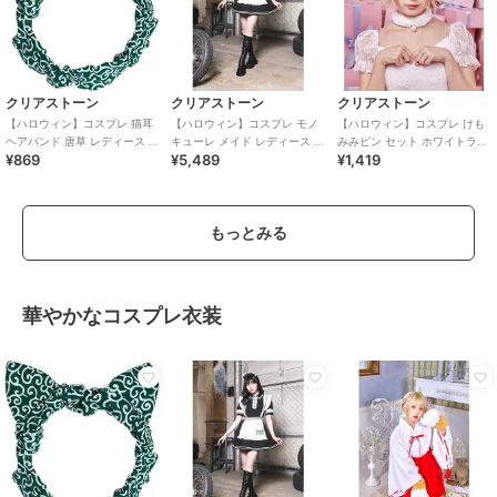
クリアストーン
クリアストーン
クリアストーン
【ハロウィン】コスプレ 猫耳
【ハロウィン】コスプレ モノ
【ハロウィン】コスプレ けも
ヘアバンド 唐草 レディース グ
キューレ メイド レディース ブ
みみピン セット ホワイトラビ
¥869
¥5,489
¥1,419
リーン
ラック
ット ユニセックス ホワイト
もっとみる
華やかなコスプレ衣装