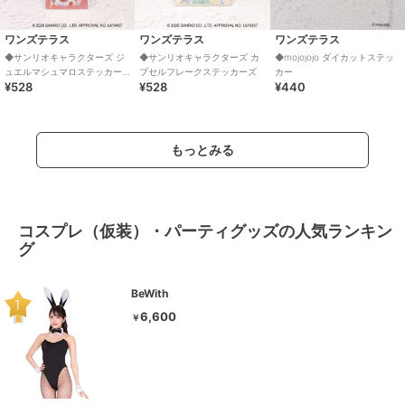
ワンズテラス
ワンズテラス
ワンズテラス
◆サンリオキャラクターズ ジ
◆サンリオキャラクターズ カ
◆mojojojo ダイカットステッ
ュエルマシュマロステッカー
プセルフレークステッカーズ
カー
¥528
¥528
¥440
ズ
もっとみる
コスプレ（仮装）・パーティグッズの人気ランキン
グ
BeWith
6,600
￥