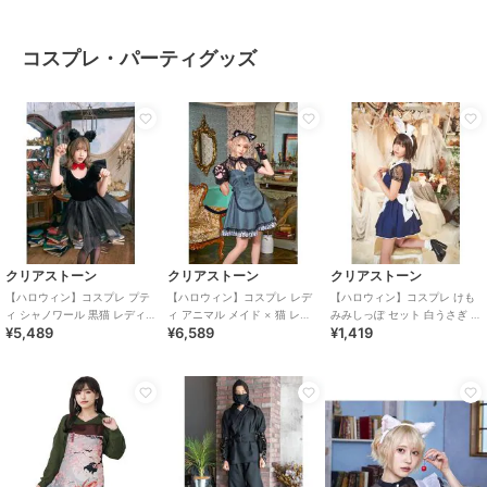
コスプレ・パーティグッズ
クリアストーン
クリアストーン
クリアストーン
【ハロウィン】コスプレ プテ
【ハロウィン】コスプレ レデ
【ハロウィン】コスプレ けも
ィ シャノワール 黒猫 レディー
ィ アニマル メイド × 猫 レデ
みみしっぽ セット 白うさぎ ユ
¥5,489
¥6,589
¥1,419
ス ブラック ハロウィン
ィース グレー
ニセックス ホワイト