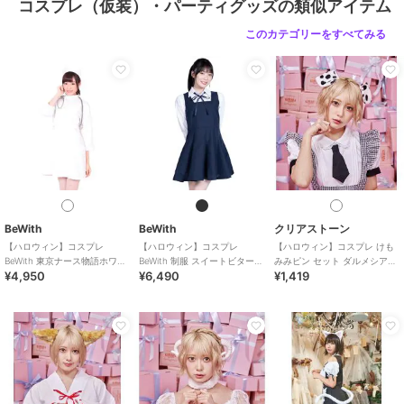
コスプレ（仮装）・パーティグッズの類似アイテム
このカテゴリーをすべてみる
BeWith
BeWith
クリアストーン
【ハロウィン】コスプレ
【ハロウィン】コスプレ
【ハロウィン】コスプレ けも
BeWith 東京ナース物語ホワイ
BeWith 制服 スイートビター学
みみピン セット ダルメシアン
¥4,950
¥6,490
¥1,419
ト かわいい
園ブラック かわいい
ユニセックス ホワイト