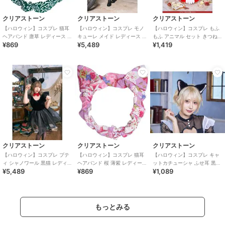
クリアストーン
クリアストーン
クリアストーン
【ハロウィン】コスプレ 猫耳
【ハロウィン】コスプレ モノ
【ハロウィン】コスプレ もふ
ヘアバンド 唐草 レディース グ
キューレ メイド レディース ブ
もふ アニマル セット きつねの
¥869
¥5,489
¥1,419
リーン
ラック
手 ユニセックス ブラウン
クリアストーン
クリアストーン
クリアストーン
【ハロウィン】コスプレ プテ
【ハロウィン】コスプレ 猫耳
【ハロウィン】コスプレ キャ
ィ シャノワール 黒猫 レディー
ヘアバンド 桜 薄紫 レディース
ットカチューシャ ふせ耳 黒×
¥5,489
¥869
¥1,089
ス ブラック ハロウィン
パープル
ピンク ユニセックス
もっとみる