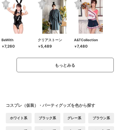
BeWith
クリアストーン
A&TCollection
7,260
5,489
7,480
￥
￥
￥
もっとみる
コスプレ（仮装）・パーティグッズを色から探す
ホワイト系
ブラック系
グレー系
ブラウン系