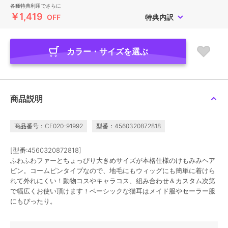
各種特典利用でさらに
￥1,419
OFF
特典内訳
カラー・サイズを選ぶ
商品説明
商品番号：CF020-91992
型番：4560320872818
[型番:4560320872818]
ふわふわファーとちょっぴり大きめサイズが本格仕様のけもみみヘア
ピン。コームピンタイプなので、地毛にもウィッグにも簡単に着けら
れて外れにくい！動物コスやキャラコス、組み合わせ＆カスタム次第
で幅広くお使い頂けます！ベーシックな猫耳はメイド服やセーラー服
にもぴったり。