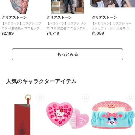
クリアストーン
クリアストーン
クリアストーン
【ハロウィン】コスプレ エプ
【ハロウィン】コスプレ メン
【ハロウィン】コスプレ キャ
ロン 桜着物美人 ユニセックス
ズ コス 黒忍者 ユニセックス
ットカチューシャ ふせ耳 ホワ
¥2,189
¥4,719
¥1,089
ピンク
ブラック
イト×ピンク ユニセックス
もっとみる
人気のキャラクターアイテム