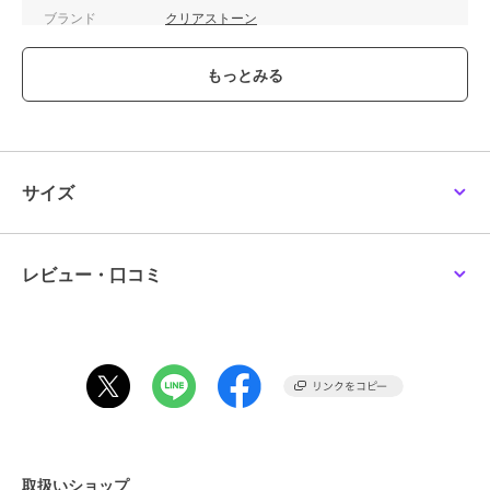
ブランド
クリアストーン
ショップ
Maris Japan
商品カテゴリ
その他ファッション
／
コスプレ
（仮装）・パーティグッズ
性別タイプ
レディース
その他ファッション
／
コスプレ
（仮装）・パーティグッズ
サイズ
ガールズ
その他ファッション
／
コスプレ
（仮装）・パーティグッズ
レビュー・口コミ
カラー
ブラック
サイズ
**
素材
ポリエステル100％
商品のお取り扱い方法
取扱いショップ