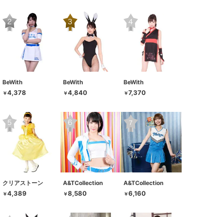
BeWith
BeWith
BeWith
4,378
4,840
7,370
￥
￥
￥
クリアストーン
A&TCollection
A&TCollection
4,389
8,580
6,160
￥
￥
￥