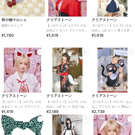
和小物マルシェ
クリアストーン
クリアストーン
狐面イヤリング
【ハロウィン】コスプレ けも
【ハロウィン】コスプレ けも
みみピン セット グレーウルフ
みみしっぽ セット 黒うさぎ ユ
¥1,760
¥1,419
¥1,419
ユニセックス グレー
ニセックス ブラック
クリアストーン
クリアストーン
クリアストーン
【ハロウィン】コスプレ けも
【ハロウィン】コスプレ けも
【ハロウィン】コスプレ もふ
みみピン セット ホワイトフォ
みみしっぽ セット 白きつね ユ
もふ アニマル セット 黒ねこ
¥1,419
¥2,189
¥2,739
ックス ユニセックス ホワイト
ニセックス ホワイト
ブラック カチューシャ グロー
ブ しっぽ