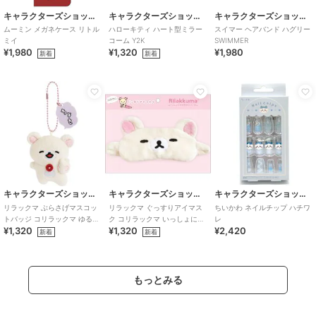
キャラクターズショップ ラフラフ
キャラクターズショップ ラフラフ
キャラクターズショップ ラフラフ
ムーミン メガネケース リトル
ハローキティ ハート型ミラー
スイマー ヘアバンド ハグリー
ミイ
コーム Y2K
SWIMMER
¥1,980
¥1,320
¥1,980
新着
新着
キャラクターズショップ ラフラフ
キャラクターズショップ ラフラフ
キャラクターズショップ ラフラフ
リラックマ ぶらさげマスコッ
リラックマ ぐっすりアイマス
ちいかわ ネイルチップ ハチワ
トバッジ コリラックマ ゆるゆ
ク コリラックマ いっしょにす
レ
¥1,320
¥1,320
¥2,420
るぽかぽか
やすやシリーズ
新着
新着
もっとみる