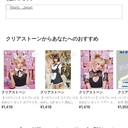
クリアストーンからあなたへのおすすめ
クリアストーン
クリアストーン
クリアストーン
クリ
【ハロウィン】コスプレ けも
【ハロウィン】コスプレ けも
【ハロウィン】コスプレ けも
ハンディ 
みみピン セット ホワイトキ
みみしっぽ セット 黒ねこ ユ
みみピン セット ベアー ユニ
み式 首
¥1,419
¥1,419
¥1,419
¥1,95
ャット ユニセックス ホワイ
ニセックス ブラック
セックス ブラウン
デザイン
ト