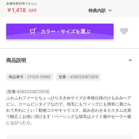
各種特典利用でさらに
￥1,418
OFF
特典内訳
カラー・サイズを選ぶ
商品説明
商品番号：CF020-91992
型番：4560320872818
[型番:4560320872818]
ふわふわファーとちょっぴり大きめサイズが本格仕様のけもみみヘア
ピン。コームピンタイプなので、地毛にもウィッグにも簡単に着けら
れて外れにくい！動物コスやキャラコス、組み合わせ＆カスタム次第
で幅広くお使い頂けます！ベーシックな猫耳はメイド服やセーラー服
にもぴったり。