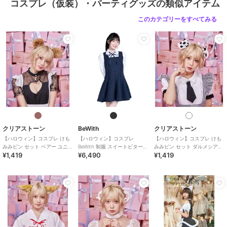
コスプレ（仮装）・パーティグッズの類似アイテム
このカテゴリーをすべてみる
クリアストーン
BeWith
クリアストーン
【ハロウィン】コスプレ けも
【ハロウィン】コスプレ
【ハロウィン】コスプレ けも
みみピン セット ベアー ユニセ
BeWith 制服 スイートビター学
みみピン セット ダルメシアン
¥1,419
¥6,490
¥1,419
ックス ブラウン
園ブラック かわいい
ユニセックス ホワイト