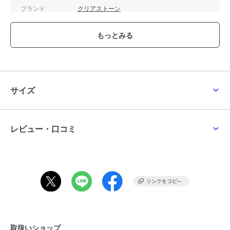
ブランド
クリアストーン
ショップ
Maris Japan
商品カテゴリ
その他ファッション
／
コスプレ
（仮装）・パーティグッズ
性別タイプ
レディース
その他ファッション
／
コスプレ
（仮装）・パーティグッズ
サイズ
ガールズ
その他ファッション
／
コスプレ
（仮装）・パーティグッズ
レビュー・口コミ
カラー
ブラック
サイズ
**
素材
ポリエステル100％
商品のお取り扱い方法
取扱いショップ