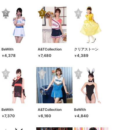
BeWith
A&TCollection
クリアストーン
4,378
7,480
4,389
￥
￥
￥
BeWith
A&TCollection
BeWith
7,370
6,160
4,840
￥
￥
￥