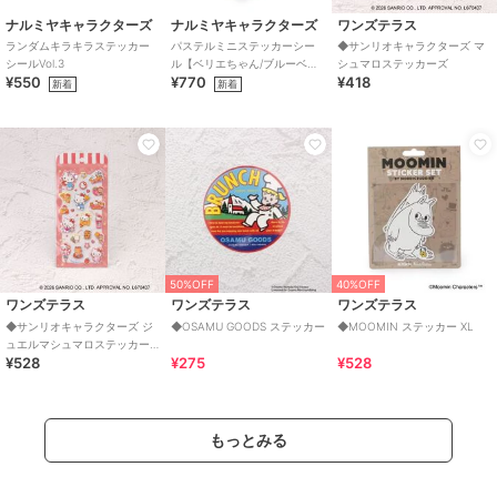
ナルミヤキャラクターズ
ナルミヤキャラクターズ
ワンズテラス
ランダムキラキラステッカー
パステルミニステッカーシー
◆サンリオキャラクターズ マ
シールVol.3
ル【ベリエちゃん/ブルーベリ
シュマロステッカーズ
¥550
¥770
¥418
エちゃん/デビリーちゃん/ナカ
新着
新着
ムラくん】
50%OFF
40%OFF
ワンズテラス
ワンズテラス
ワンズテラス
◆サンリオキャラクターズ ジ
◆OSAMU GOODS ステッカー
◆MOOMIN ステッカー XL
ュエルマシュマロステッカー
¥528
¥275
¥528
ズ
もっとみる