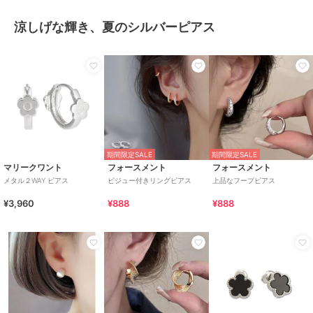
涼しげな輝き、夏のシルバーピアス
期間限定SALE
期間限定SALE
マリークワント
フォースメント
フォースメント
メタル２WAY ピアス
ビジュー付きリングピアス
上品なフープピアス
¥3,960
¥888
¥888