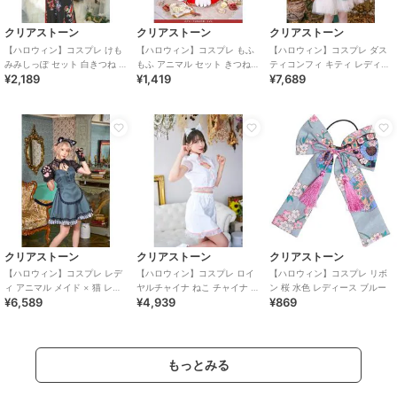
クリアストーン
クリアストーン
クリアストーン
【ハロウィン】コスプレ けも
【ハロウィン】コスプレ もふ
【ハロウィン】コスプレ ダス
みみしっぽ セット 白きつね ユ
もふ アニマル セット きつねの
ティコンフィ キティ レディー
¥2,189
¥1,419
¥7,689
ニセックス ホワイト
手 ユニセックス ブラウン
ス サックスブルー
クリアストーン
クリアストーン
クリアストーン
【ハロウィン】コスプレ レデ
【ハロウィン】コスプレ ロイ
【ハロウィン】コスプレ リボ
ィ アニマル メイド × 猫 レデ
ヤルチャイナ ねこ チャイナ ス
ン 桜 水色 レディース ブルー
¥6,589
¥4,939
¥869
ィース グレー
イート レディース ホワイト
もっとみる