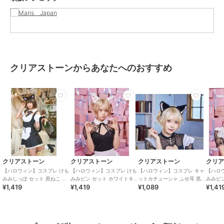
クリアストーンからあなたへのおすすめ
クリアストーン
クリアストーン
クリアストーン
クリ
【ハロウィン】コスプレ けも
【ハロウィン】コスプレ けも
【ハロウィン】コスプレ キャ
【ハロ
みみしっぽ セット 黒ねこ ユ
みみピン セット ホワイトキ
ットカチューシャ ふせ耳 黒×
みみピン
¥1,419
¥1,419
¥1,089
¥1,41
ニセックス ブラック
ャット ユニセックス ホワイ
ピンク ユニセックス
セック
ト