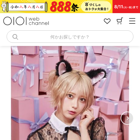
コ
ン
テ
ン
ツ
へ
何かお探しですか？
ス
キ
ッ
プ