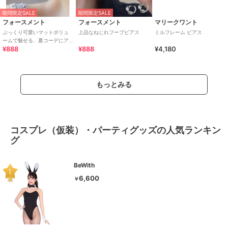
期間限定SALE
期間限定SALE
フォースメント
フォースメント
マリークワント
ぷっくり可愛いマットボリュ
上品なねじれフープピアス
ミルフレーム ピアス
ームで魅せる、夏コーデにア
¥888
¥888
¥4,180
クセント。オケージョンにも
使えるデザインピアス
もっとみる
コスプレ（仮装）・パーティグッズの人気ランキン
グ
BeWith
6,600
￥