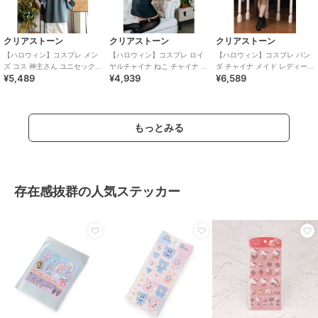
クリアストーン
クリアストーン
クリアストーン
【ハロウィン】コスプレ メン
【ハロウィン】コスプレ ロイ
【ハロウィン】コスプレ パン
ズ コス 神主さん ユニセックス
ヤルチャイナ ねこ チャイナ ビ
ダ チャイナ メイド レディース
¥5,489
¥4,939
¥6,589
ブルー
ター レディース ブラック
レッド
もっとみる
存在感抜群の人気ステッカー