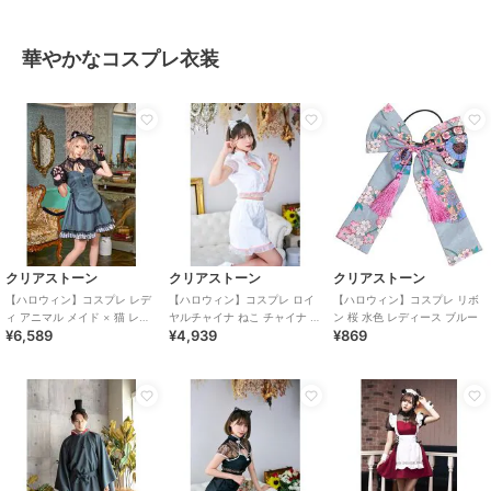
華やかなコスプレ衣装
クリアストーン
クリアストーン
クリアストーン
【ハロウィン】コスプレ レデ
【ハロウィン】コスプレ ロイ
【ハロウィン】コスプレ リボ
ィ アニマル メイド × 猫 レデ
ヤルチャイナ ねこ チャイナ ス
ン 桜 水色 レディース ブルー
¥6,589
¥4,939
¥869
ィース グレー
イート レディース ホワイト