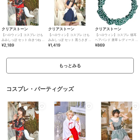
クリアストーン
クリアストーン
クリアストーン
【ハロウィン】コスプレ けも
【ハロウィン】コスプレ けも
【ハロウィン】コスプレ 猫耳
みみしっぽ セット 白きつね ユ
みみしっぽ セット 黒うさぎ ユ
ヘアバンド 唐草 レディース グ
¥2,189
¥1,419
¥869
ニセックス ホワイト
ニセックス ブラック
リーン
もっとみる
コスプレ・パーティグッズ