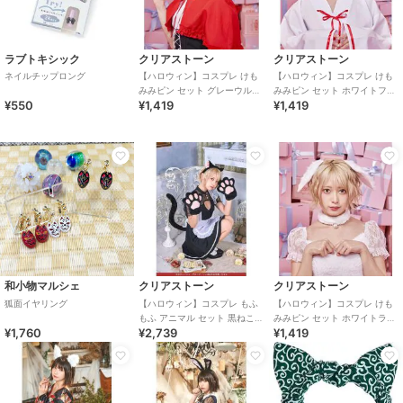
ラブトキシック
クリアストーン
クリアストーン
ネイルチップロング
【ハロウィン】コスプレ けも
【ハロウィン】コスプレ けも
みみピン セット グレーウルフ
みみピン セット ホワイトフォ
¥550
¥1,419
¥1,419
ユニセックス グレー
ックス ユニセックス ホワイト
和小物マルシェ
クリアストーン
クリアストーン
狐面イヤリング
【ハロウィン】コスプレ もふ
【ハロウィン】コスプレ けも
もふ アニマル セット 黒ねこ
みみピン セット ホワイトラビ
¥1,760
¥2,739
¥1,419
ブラック カチューシャ グロー
ット ユニセックス ホワイト
ブ しっぽ