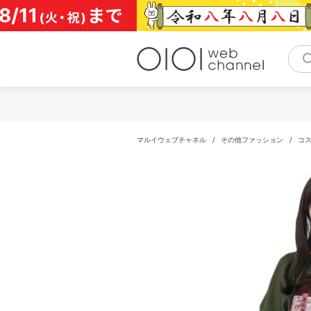
コ
ン
テ
ン
ツ
へ
ス
キ
ッ
プ
マルイウェブチャネル
/
その他ファッション
/
コ