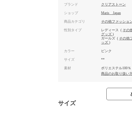
ブランド
クリアストーン
ショップ
Maris Japan
商品カテゴリ
その他ファッショ
性別タイプ
レディース
(
その
グッズ
)
ガールズ
(
その他
ッズ
)
カラー
ピンク
サイズ
**
素材
ポリエステル100％
商品のお取り扱い
サイズ