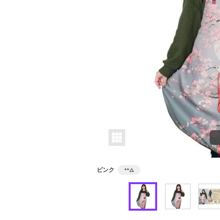
ピンク
**
△