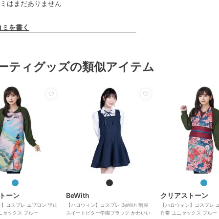
ミはまだありません
コミを書く
ーティグッズの類似アイテム
トーン
BeWith
クリアストーン
】コスプレ エプロン 里山
【ハロウィン】コスプレ BeWith 制服
【ハロウィン】コスプレ 
ニセックス ブルー
スイートビター学園ブラック かわいい
丹帯 ユニセックス ブルー