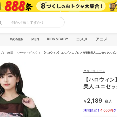
何かお探しですか？
コスメ
アニメ
KIDS＆BABY
WOMEN
MEN
スプレ（仮装）・パーティグッズ
/
【ハロウィン】コスプレ エプロン 桜着物美人 ユニセックス ピ
クリアストーン
【ハロウィン
美人 ユニセッ
2,189
￥
税込
期間限定！
4,000円
ク