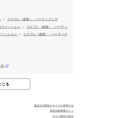
ン
／
コスプレ（仮装）・パーティグッズ
他ファッション
／
コスプレ（仮装）・パーティ
ファッション
／
コスプレ（仮装）・パーティグ
方法
とじる
過去注文商品のサイズを参照する
身長別着用感ガイド
サイズ表示の見方