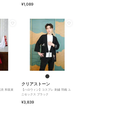
ス
¥1,089
クリアストーン
衣 和装束
【ハロウィン】コスプレ 刺繍 羽織 ユ
ニセックス ブラック
¥3,839