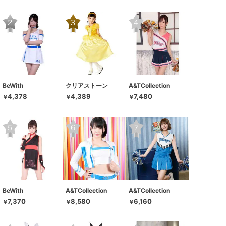
BeWith
クリアストーン
A&TCollection
4,378
4,389
7,480
￥
￥
￥
BeWith
A&TCollection
A&TCollection
7,370
8,580
6,160
￥
￥
￥