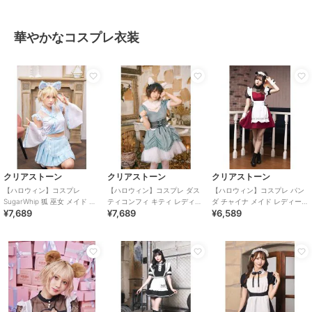
華やかなコスプレ衣装
クリアストーン
クリアストーン
クリアストーン
【ハロウィン】コスプレ
【ハロウィン】コスプレ ダス
【ハロウィン】コスプレ パン
SugarWhip 狐 巫女 メイド レ
ティコンフィ キティ レディー
ダ チャイナ メイド レディース
¥7,689
¥7,689
¥6,589
ディース ブルー
ス サックスブルー
レッド