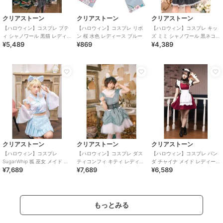
クリアストーン
クリアストーン
クリアストーン
【ハロウィン】コスプレ プテ
【ハロウィン】コスプレ リボ
【ハロウィン】コスプレ キッ
ィ シャノワール 黒猫 レディー
ン 桜 水色 レディース ブルー
ズ ミミ シャノワール 黒ネコ
¥5,489
¥869
¥4,389
ス ブラック ハロウィン
140cm ガールズ 女の子 ブラ
ック
クリアストーン
クリアストーン
クリアストーン
【ハロウィン】コスプレ
【ハロウィン】コスプレ ダス
【ハロウィン】コスプレ パン
SugarWhip 狐 巫女 メイド レ
ティコンフィ キティ レディー
ダ チャイナ メイド レディース
¥7,689
¥7,689
¥6,589
ディース ブルー
ス サックスブルー
レッド
もっとみる