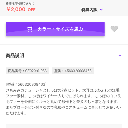
各種特典利用でさらに
￥2,000
OFF
特典内訳
カラー・サイズを選ぶ
商品説明
商品番号：CF020-91983
型番：4560320908463
[型番:4560320908463]
けもみみカチューシャとしっぽの2点セット。犬耳はふわふわの短毛
ファー素材。しっぽはワイヤー入りで曲げられます。しっぽの白い長
毛ファーを外側にクルっと丸めて形作ると柴犬のしっぽとなります。
またブローチピン付きなので私服やコスチュームに合わせてお使いい
ただけます。