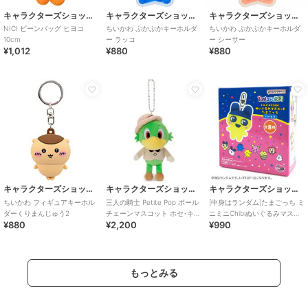
キャラクターズショップ ラフラフ
キャラクターズショップ ラフラフ
キャラクターズショップ ラフラフ
NICI ビーンバッグ ヒヨコ
ちいかわ ぷかぷかキーホルダ
ちいかわ ぷかぷかキーホルダ
10cm
ー ラッコ
ー シーサー
¥1,012
¥880
¥880
キャラクターズショップ ラフラフ
キャラクターズショップ ラフラフ
キャラクターズショップ ラフラフ
ちいかわ フィギュアキーホル
三人の騎士 Petite Pop ボール
[中身はランダム]たまごっち ミ
ダーくりまんじゅう2
チェーンマスコット ホセ･キャ
ニミニChibiぬいぐるみマスコ
¥880
¥2,200
¥990
リオカ
ット パート2
もっとみる