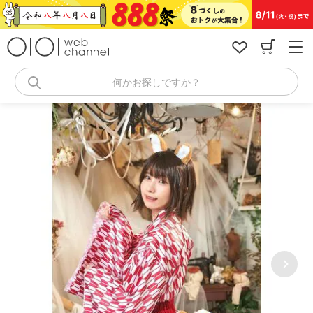
コ
ン
テ
ン
ツ
へ
何かお探しですか？
ス
キ
ッ
プ