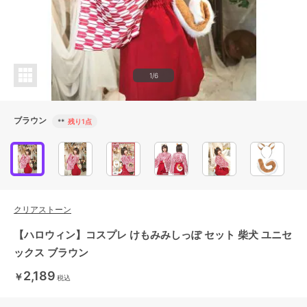
1/6
ブラウン
**
残り1点
クリアストーン
【ハロウィン】コスプレ けもみみしっぽ セット 柴犬 ユニセ
ックス ブラウン
2,189
￥
税込