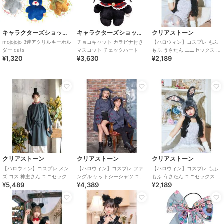
キャラクターズショップ ラフラフ
キャラクターズショップ ラフラフ
クリアストーン
mojojojo 3連アクリルキーホル
チョコキャット カラビナ付き
【ハロウィン】コスプレ もふ
ダー cats
マスコット チェックハート
もふ うさたん ユニセックス ホ
¥1,320
¥3,630
¥2,189
ワイト かぶりもの
クリアストーン
クリアストーン
クリアストーン
【ハロウィン】コスプレ メン
【ハロウィン】コスプレ ファ
【ハロウィン】コスプレ もふ
ズ コス 神主さん ユニセックス
ングル ケットシーシャツ ユニ
もふ うさたん ユニセックス グ
¥5,489
¥4,389
¥2,189
ブルー
セックス グレー ハロウィーン
レー かぶりもの