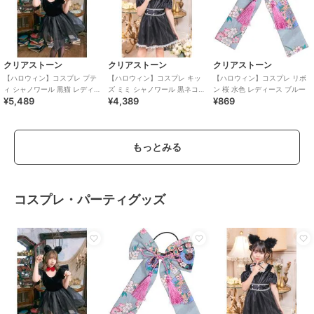
クリアストーン
クリアストーン
クリアストーン
【ハロウィン】コスプレ プテ
【ハロウィン】コスプレ キッ
【ハロウィン】コスプレ リボ
ィ シャノワール 黒猫 レディー
ズ ミミ シャノワール 黒ネコ
ン 桜 水色 レディース ブルー
¥5,489
¥4,389
¥869
ス ブラック ハロウィン
140cm ガールズ 女の子 ブラ
ック
もっとみる
コスプレ・パーティグッズ