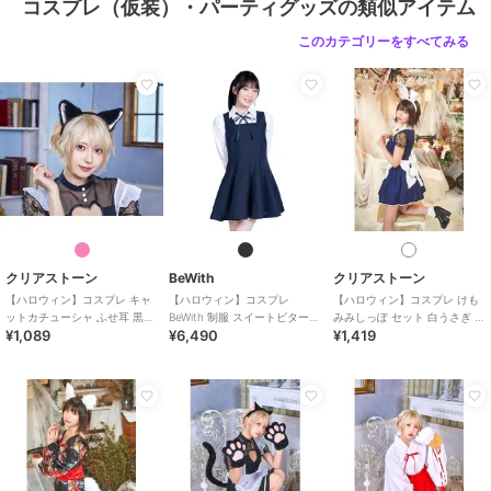
コスプレ（仮装）・パーティグッズの類似アイテム
このカテゴリーをすべてみる
クリアストーン
BeWith
クリアストーン
【ハロウィン】コスプレ キャ
【ハロウィン】コスプレ
【ハロウィン】コスプレ けも
ットカチューシャ ふせ耳 黒×
BeWith 制服 スイートビター学
みみしっぽ セット 白うさぎ ユ
¥1,089
¥6,490
¥1,419
ピンク ユニセックス
園ブラック かわいい
ニセックス ホワイト