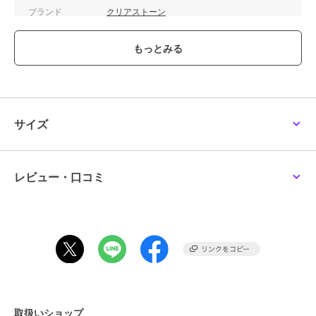
ブランド
クリアストーン
ショップ
Maris Japan
商品カテゴリ
その他ファッション
／
コスプレ
（仮装）・パーティグッズ
性別タイプ
レディース
その他ファッション
／
コスプレ
（仮装）・パーティグッズ
サイズ
ガールズ
その他ファッション
／
コスプレ
（仮装）・パーティグッズ
レビュー・口コミ
カラー
ブラウン
サイズ
**
素材
ポリエステル100％
商品のお取り扱い方法
取扱いショップ