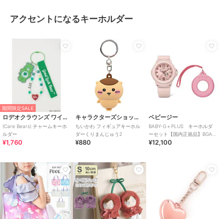
アクセントになるキーホルダー
期間限定SALE
ロデオクラウンズ ワイドボウル
キャラクターズショップ ラフラフ
ベビージー
(Care Bears) チャームキーホ
ちいかわ フィギュアキーホル
BABY-G＋PLUS キーホルダ
ルダー
ダーくりまんじゅう2
ーセット【国内正規品】BGA-
¥1,760
¥880
¥12,100
15K-4AJR