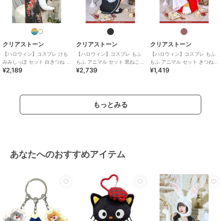
クリアストーン
クリアストーン
クリアストーン
【ハロウィン】コスプレ けも
【ハロウィン】コスプレ もふ
【ハロウィン】コスプレ もふ
みみしっぽ セット 白きつね ユ
もふ アニマル セット 黒ねこ
もふ アニマル セット きつねの
¥2,189
¥2,739
¥1,419
ニセックス ホワイト
ブラック カチューシャ グロー
手 ユニセックス ブラウン
ブ しっぽ
もっとみる
あなたへのおすすめアイテム