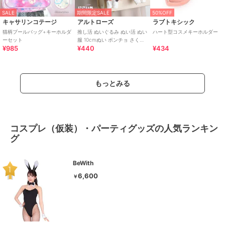
SALE
期間限定SALE
50%OFF
キャサリンコテージ
アルトローズ
ラブトキシック
猫柄プールバッグ+キーホルダ
推し活 ぬいぐるみ ぬい活 ぬい
ハート型コスメキーホルダー
ーセット
服 10cmぬい ポンチョ さくら
¥985
¥440
¥434
んぼ チェリー キーホルダー
もっとみる
コスプレ（仮装）・パーティグッズの人気ランキン
グ
BeWith
6,600
￥