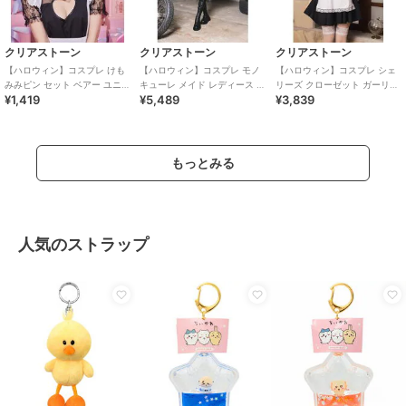
クリアストーン
クリアストーン
クリアストーン
【ハロウィン】コスプレ けも
【ハロウィン】コスプレ モノ
【ハロウィン】コスプレ シェ
みみピン セット ベアー ユニセ
キューレ メイド レディース ブ
リーズ クローゼット ガーリー
¥1,419
¥5,489
¥3,839
ックス ブラウン
ラック
メイド レディース ブラック
もっとみる
人気のストラップ