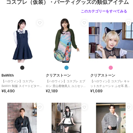
コスプレ（仮装）・パーティグッズの類似アイテム
このカテゴリーをすべてみる
BeWith
クリアストーン
クリアストーン
【ハロウィン】コスプレ
【ハロウィン】コスプレ エプ
【ハロウィン】コスプレ キャ
BeWith 制服 スイートビター学
ロン 里山着物美人 ユニセック
ットカチューシャ ふせ耳 黒×
¥6,490
¥2,189
¥1,089
園ブラック かわいい
ス ブルー
ピンク ユニセックス