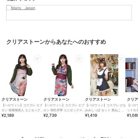
商品のお取り扱い方法
クリアストーンからあなたへのおすすめ
クリアストーン
クリアストーン
クリアストーン
クリ
【ハロウィン】コスプレ エプ
【ハロウィン】コスプレ エプ
【ハロウィン】コスプレ けも
【ハロ
ロン 桜着物美人 ユニセック
ロン 桜牡丹帯 ユニセックス
みみしっぽ セット 黒ねこ ユ
ットカチ
¥2,189
¥2,739
¥1,419
¥1,08
ス ピンク
ブルー
ニセックス ブラック
ピンク