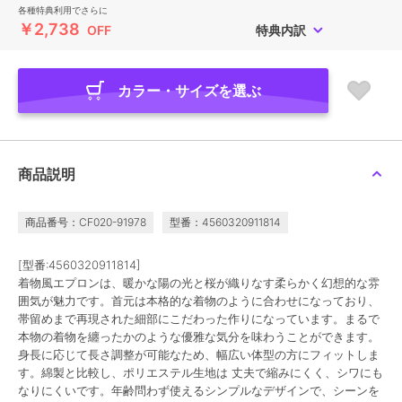
各種特典利用でさらに
￥2,738
OFF
特典内訳
カラー・サイズを選ぶ
商品説明
商品番号：CF020-91978
型番：4560320911814
[型番:4560320911814]
着物風エプロンは、暖かな陽の光と桜が織りなす柔らかく幻想的な雰
囲気が魅力です。首元は本格的な着物のように合わせになっており、
帯留めまで再現された細部にこだわった作りになっています。まるで
本物の着物を纏ったかのような優雅な気分を味わうことができます。
身長に応じて長さ調整が可能なため、幅広い体型の方にフィットしま
す。綿製と比較し、ポリエステル生地は 丈夫で縮みにくく、シワにも
なりにくいです。年齢問わず使えるシンプルなデザインで、シーンを