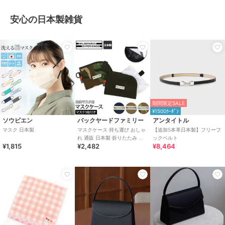
安心の日本製雑貨
期間限定SALE
¥1500ｸｰﾎﾟﾝ
ソウビエン
バックヤードファミリー
アンタイトル
マスク 日本製
マスクケース 持ち運び おしゃ
【追加5本革日本製】フリーフ
れ 通販 日本製 折りたたみ メ
ックベルト
¥1,815
¥2,482
¥8,464
ンズ 携帯 予備 マスク かっこ
いい