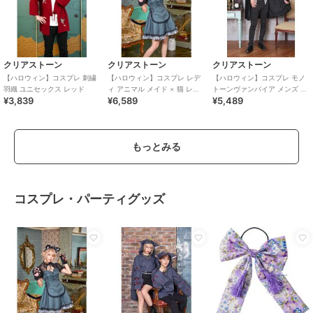
クリアストーン
クリアストーン
クリアストーン
【ハロウィン】コスプレ 刺繍
【ハロウィン】コスプレ レデ
【ハロウィン】コスプレ モノ
羽織 ユニセックス レッド
ィ アニマル メイド × 猫 レデ
トーンヴァンパイア メンズ ブ
¥3,839
¥6,589
¥5,489
ィース グレー
ラック ハロウィーン
もっとみる
コスプレ・パーティグッズ