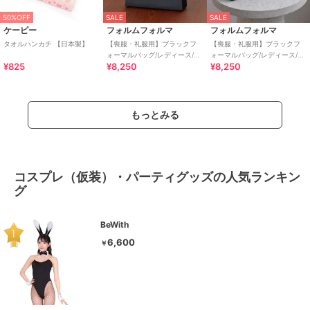
50%OFF
SALE
SALE
ケーピー
フォルムフォルマ
フォルムフォルマ
タオルハンカチ 【日本製】
【喪服・礼服用】ブラックフ
【喪服・礼服用】ブラックフ
ォーマルバッグ/レディース/日
ォーマルバッグ/レディース/日
¥825
¥8,250
¥8,250
本製/葬式/冠婚葬祭/夏/お受験
本製/葬式/冠婚葬祭/夏
もっとみる
コスプレ（仮装）・パーティグッズの人気ランキン
グ
BeWith
6,600
￥