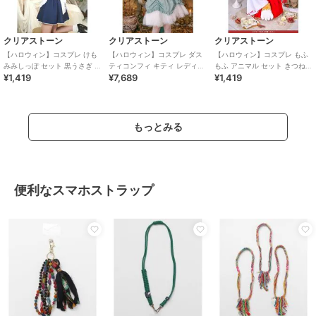
クリアストーン
クリアストーン
クリアストーン
【ハロウィン】コスプレ けも
【ハロウィン】コスプレ ダス
【ハロウィン】コスプレ もふ
みみしっぽ セット 黒うさぎ ユ
ティコンフィ キティ レディー
もふ アニマル セット きつねの
¥1,419
¥7,689
¥1,419
ニセックス ブラック
ス サックスブルー
手 ユニセックス ブラウン
もっとみる
便利なスマホストラップ