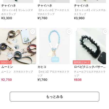
チャイハネ
チャイハネ
チャイハネ
【チャイハネ】サンレンスマ
【チャイハネ】アースナトス
【チャイハネ】バインスマホ
ホストラップ
マホストラップ
ストラップ
¥3,300
¥1,760
¥3,960
50%OFF
期間限定SALE
ムーミン
カヒコ
ロペピクニックパサージュ
ムーミン スマホストラップ
【カヒコ】アロスマホストラ
チュールフリルスマホストラ
ップ
ップ
¥2,750
¥1,760
¥836
もっとみる