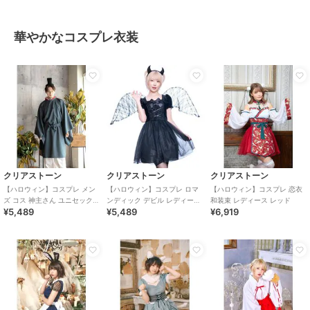
華やかなコスプレ衣装
クリアストーン
クリアストーン
クリアストーン
【ハロウィン】コスプレ メン
【ハロウィン】コスプレ ロマ
【ハロウィン】コスプレ 恋衣
ズ コス 神主さん ユニセックス
ンディック デビル レディース
和装束 レディース レッド
¥5,489
¥5,489
¥6,919
ブルー
ブラック