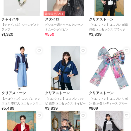
期間限定SALE
チャイハネ
スタイロ
クリアストーン
【チャイハネ】ジャンガスト
ビジュー調チャームクレセン
【ハロウィン】コスプレ 刺繍
ラップ
トムーンダボピン
羽織 ユニセックス ブラック
¥1,320
¥550
¥3,839
クリアストーン
クリアストーン
クリアストーン
【ハロウィン】コスプレ メン
【ハロウィン】コスプレ ハッ
【ハロウィン】コスプレ リボ
ズコス 奉行人 ユニセックス ブ
ピ 柴侍 ユニセックス ネイビー
ン 桜 水色 レディース ブルー
¥5,489
¥3,839
¥869
ルー