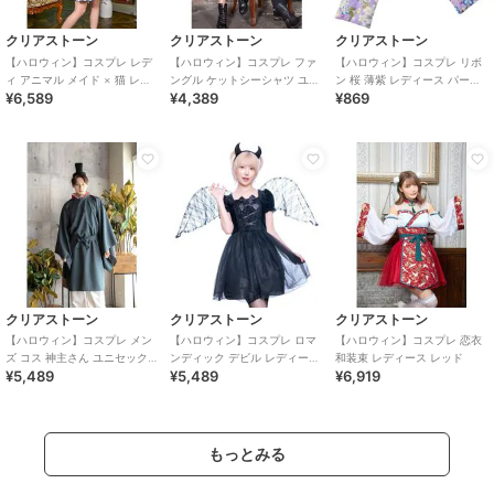
クリアストーン
クリアストーン
クリアストーン
【ハロウィン】コスプレ レデ
【ハロウィン】コスプレ ファ
【ハロウィン】コスプレ リボ
ィ アニマル メイド × 猫 レデ
ングル ケットシーシャツ ユニ
ン 桜 薄紫 レディース パープ
¥6,589
¥4,389
¥869
ィース グレー
セックス グレー ハロウィーン
ル
クリアストーン
クリアストーン
クリアストーン
【ハロウィン】コスプレ メン
【ハロウィン】コスプレ ロマ
【ハロウィン】コスプレ 恋衣
ズ コス 神主さん ユニセックス
ンディック デビル レディース
和装束 レディース レッド
¥5,489
¥5,489
¥6,919
ブルー
ブラック
もっとみる