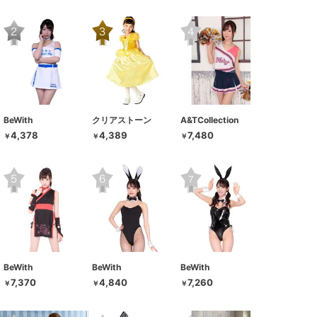
BeWith
クリアストーン
A&TCollection
4,378
4,389
7,480
￥
￥
￥
BeWith
BeWith
BeWith
7,370
4,840
7,260
￥
￥
￥