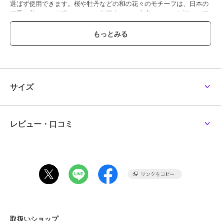
選ばず使用できます。桜や牡丹などの和の花々のモチーフは、日本の
四季の美しさを表現しており、外国人へのお土産としても好評で、日
本文化の魅力を手軽に体験できる逸品です。日本の美しさと実用性を
兼ね備えた特別な体験をお楽しみください。
ブランド
クリアストーン
ショップ
Maris Japan
サイズ
商品カテゴリ
その他ファッション
／
コスプレ
（仮装）・パーティグッズ
性別タイプ
レディース
レビュー・口コミ
その他ファッション
／
コスプレ
（仮装）・パーティグッズ
ガールズ
その他ファッション
／
コスプレ
（仮装）・パーティグッズ
カラー
ピンク
サイズ
**
素材
ポリエステル100％
取扱いショップ