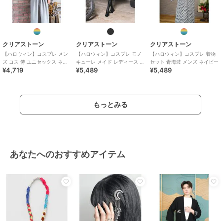
クリアストーン
クリアストーン
クリアストーン
【ハロウィン】コスプレ メン
【ハロウィン】コスプレ モノ
【ハロウィン】コスプレ 着物
ズ コス 侍 ユニセックス ネイ
キューレ メイド レディース ブ
セット 青海波 メンズ ネイビー
¥4,719
¥5,489
¥5,489
ビー
ラック
もっとみる
あなたへのおすすめアイテム