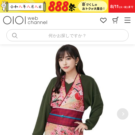
コ
ン
テ
ン
ツ
へ
何かお探しですか？
ス
キ
ッ
プ