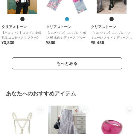
クリアストーン
クリアストーン
クリアストーン
【ハロウィン】コスプレ 刺繍
【ハロウィン】コスプレ リボ
【ハロウィン】コスプレ モノ
羽織 ユニセックス ブラック
ン 桜 水色 レディース ブルー
キューレ メイド レディース ブ
¥3,839
¥869
¥5,489
ラック
もっとみる
あなたへのおすすめアイテム