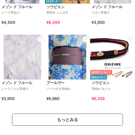
¥888ｸｰﾎﾟﾝ
メゾン ド フルール
ソウビエン
メゾン ド フルール
レース帯あげ
帯締め とんぼ玉
リボン帯揚げ
¥4,500
¥8,349
¥3,950
期間限定SALE
¥888ｸｰﾎﾟﾝ
メゾン ド フルール
プールヴー
ソウビエン
レースフリル帯揚げ
パール付き帯締め
帯締め 丸ぐけ
¥3,950
¥6,980
¥6,259
もっとみる