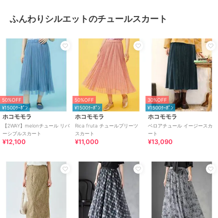
ふんわりシルエットのチュールスカート
50%OFF
50%OFF
30%OFF
¥1500ｸｰﾎﾟﾝ
¥1500ｸｰﾎﾟﾝ
¥1500ｸｰﾎﾟﾝ
ホコモモラ
ホコモモラ
ホコモモラ
【2WAY】melonチュール リバ
Rica fruta チュールプリーツ
ベロアチュール イージースカ
ーシブルスカート
スカート
ート
¥12,100
¥11,000
¥13,090