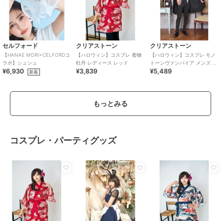
セルフォード
クリアストーン
クリアストーン
【HANAE MORI×CELFORDコ
【ハロウィン】コスプレ 着物
【ハロウィン】コスプレ モノ
ラボ】シュシュ
牡丹 レディース レッド
トーンヴァンパイア メンズ ブ
¥6,930
¥3,839
¥5,489
ラック ハロウィーン
新着
もっとみる
コスプレ・パーティグッズ