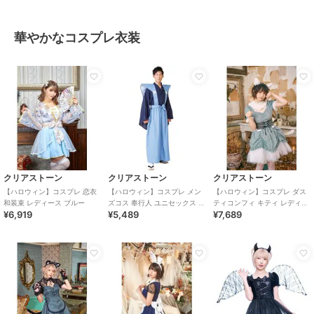
華やかなコスプレ衣装
クリアストーン
クリアストーン
クリアストーン
【ハロウィン】コスプレ 恋衣
【ハロウィン】コスプレ メン
【ハロウィン】コスプレ ダス
和装束 レディース ブルー
ズコス 奉行人 ユニセックス ブ
ティコンフィ キティ レディー
¥6,919
¥5,489
¥7,689
ルー
ス サックスブルー