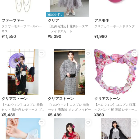
¥500ｸｰﾎﾟﾝ
ファーファー
クリア
アネモネ
フラワーモチーフパールハー
【低身長対応】花柄レースマ
クリアカラーボールドリング
ネス
ーメイドスカート
¥11,550
¥5,390
¥1,980
クリアストーン
クリアストーン
クリアストーン
【ハロウィン】コスプレ 着物
【ハロウィン】コスプレ 着物
【ハロウィン】コスプレ 猫耳
セット 黒牡丹 レディース ブラ
セット 青海波 メンズ ネイビー
ヘアバンド 桜 薄紫 レディース
¥5,489
¥5,489
¥869
ック
パープル