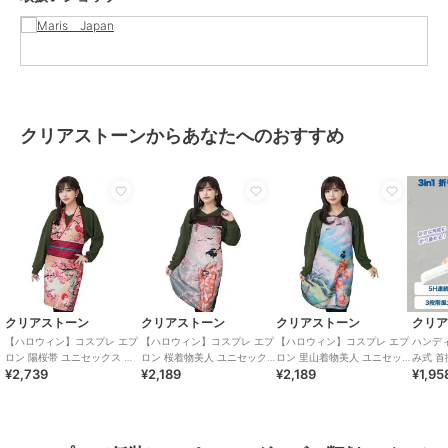
商品のお取り扱い方法
クリアストーンからあなたへのおすすめ
クリアストーン
クリアストーン
クリアストーン
クリ
【ハロウィン】コスプレ エプ
【ハロウィン】コスプレ エプ
【ハロウィン】コスプレ エプ
ハンディ 
ロン 陽桜帯 ユニセックス ピ
ロン 桜着物美人 ユニセック
ロン 里山着物美人 ユニセッ
み式 首
¥2,739
¥2,189
¥2,189
¥1,95
ンク
ス ピンク
クス ブルー
デザイン