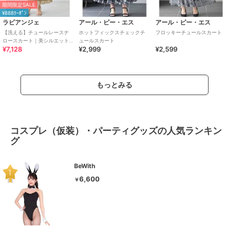
期間限定SALE
¥888ｸｰﾎﾟﾝ
ラビアンジェ
アール・ピー・エス
アール・ピー・エス
【洗える】チュールレースナ
ホットフィックスチェックチ
フロッキーチュールスカート
ロースカート｜美シルエット/
ュールスカート
¥7,128
¥2,999
¥2,599
レーススカート / セットアップ
対応
もっとみる
コスプレ（仮装）・パーティグッズの人気ランキン
グ
BeWith
6,600
￥