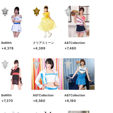
BeWith
クリアストーン
A&TCollection
4,378
4,389
7,480
￥
￥
￥
BeWith
A&TCollection
A&TCollection
7,370
8,580
6,160
￥
￥
￥