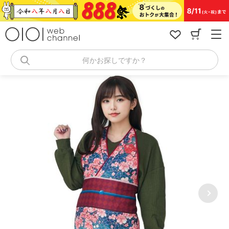
コ
ン
テ
ン
ツ
へ
何かお探しですか？
ス
キ
ッ
プ