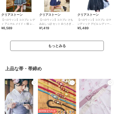
クリアストーン
クリアストーン
クリアストーン
【ハロウィン】コスプレ レデ
【ハロウィン】コスプレ けも
【ハロウィン】コスプレ ロマ
ィ アニマル メイド × 猫 レデ
みみしっぽ セット 白うさぎ ユ
ンディック デビル レディース
¥6,589
¥1,419
¥5,489
ィース グレー
ニセックス ホワイト
ブラック
もっとみる
上品な帯・帯締め
期間限定SALE