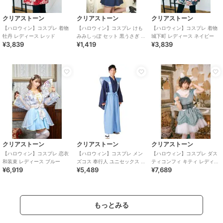
クリアストーン
クリアストーン
クリアストーン
【ハロウィン】コスプレ 着物
【ハロウィン】コスプレ けも
【ハロウィン】コスプレ 着物
牡丹 レディース レッド
みみしっぽ セット 黒うさぎ ユ
城下町 レディース ネイビー
¥3,839
¥1,419
¥3,839
ニセックス ブラック
クリアストーン
クリアストーン
クリアストーン
【ハロウィン】コスプレ 恋衣
【ハロウィン】コスプレ メン
【ハロウィン】コスプレ ダス
和装束 レディース ブルー
ズコス 奉行人 ユニセックス ブ
ティコンフィ キティ レディー
¥6,919
¥5,489
¥7,689
ルー
ス サックスブルー
もっとみる