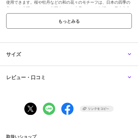
使用できます。桜や牡丹などの和の花々のモチーフは、日本の四季の
美しさを表現しており、外国人へのお土産としても好評で、日本文化
の魅力を手軽に体験できる逸品です。日本の美しさと実用性を兼ね備
えた特別な体験をお楽しみください。
ブランド
クリアストーン
ショップ
Maris Japan
サイズ
商品カテゴリ
その他ファッション
／
コスプレ
（仮装）・パーティグッズ
性別タイプ
レディース
レビュー・口コミ
その他ファッション
／
コスプレ
（仮装）・パーティグッズ
ガールズ
その他ファッション
／
コスプレ
（仮装）・パーティグッズ
カラー
ブルー
サイズ
**
素材
ポリエステル100％
取扱いショップ