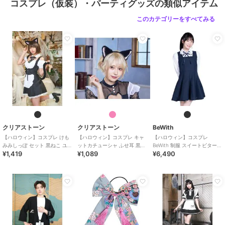
コスプレ（仮装）・パーティグッズの類似アイテム
このカテゴリーをすべてみる
クリアストーン
クリアストーン
BeWith
【ハロウィン】コスプレ けも
【ハロウィン】コスプレ キャ
【ハロウィン】コスプレ
みみしっぽ セット 黒ねこ ユニ
ットカチューシャ ふせ耳 黒×
BeWith 制服 スイートビター学
¥1,419
¥1,089
¥6,490
セックス ブラック
ピンク ユニセックス
園ブラック かわいい