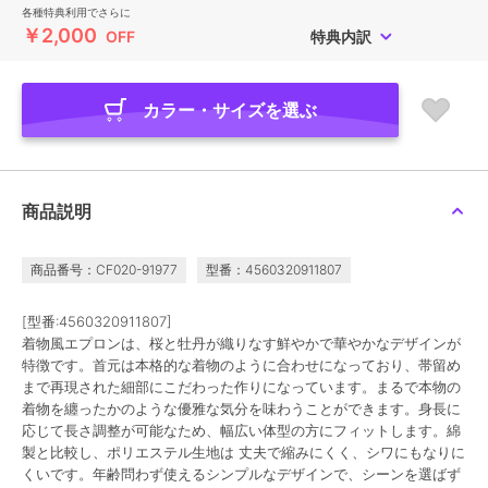
各種特典利用でさらに
￥2,000
OFF
特典内訳
カラー・サイズを選ぶ
商品説明
商品番号：CF020-91977
型番：4560320911807
[型番:4560320911807]
着物風エプロンは、桜と牡丹が織りなす鮮やかで華やかなデザインが
特徴です。首元は本格的な着物のように合わせになっており、帯留め
まで再現された細部にこだわった作りになっています。まるで本物の
着物を纏ったかのような優雅な気分を味わうことができます。身長に
応じて長さ調整が可能なため、幅広い体型の方にフィットします。綿
製と比較し、ポリエステル生地は 丈夫で縮みにくく、シワにもなりに
くいです。年齢問わず使えるシンプルなデザインで、シーンを選ばず