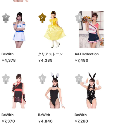
BeWith
クリアストーン
A&TCollection
4,378
4,389
7,480
￥
￥
￥
BeWith
BeWith
BeWith
7,370
4,840
7,260
￥
￥
￥