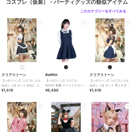
コスプレ（仮装）・パーティグッズの類似アイテム
このカテゴリーをすべてみる
クリアストーン
BeWith
クリアストーン
【ハロウィン】コスプレ けも
【ハロウィン】コスプレ
【ハロウィン】コスプレ けも
みみしっぽ セット 白ねこ ユニ
BeWith 制服 スイートビター学
みみしっぽ セット 黒うさぎ ユ
¥1,419
¥6,490
¥1,419
セックス ホワイト
園ブラック かわいい
ニセックス ブラック