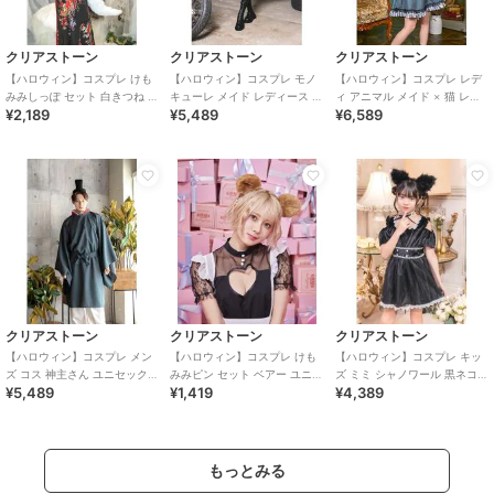
クリアストーン
クリアストーン
クリアストーン
【ハロウィン】コスプレ けも
【ハロウィン】コスプレ モノ
【ハロウィン】コスプレ レデ
みみしっぽ セット 白きつね ユ
キューレ メイド レディース ブ
ィ アニマル メイド × 猫 レデ
¥2,189
¥5,489
¥6,589
ニセックス ホワイト
ラック
ィース グレー
クリアストーン
クリアストーン
クリアストーン
【ハロウィン】コスプレ メン
【ハロウィン】コスプレ けも
【ハロウィン】コスプレ キッ
ズ コス 神主さん ユニセックス
みみピン セット ベアー ユニセ
ズ ミミ シャノワール 黒ネコ
¥5,489
¥1,419
¥4,389
ブルー
ックス ブラウン
140cm ガールズ 女の子 ブラ
ック
もっとみる