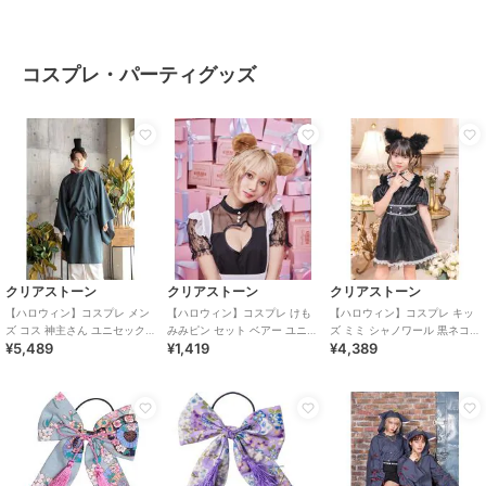
コスプレ・パーティグッズ
クリアストーン
クリアストーン
クリアストーン
【ハロウィン】コスプレ メン
【ハロウィン】コスプレ けも
【ハロウィン】コスプレ キッ
ズ コス 神主さん ユニセックス
みみピン セット ベアー ユニセ
ズ ミミ シャノワール 黒ネコ
¥5,489
¥1,419
¥4,389
ブルー
ックス ブラウン
140cm ガールズ 女の子 ブラ
ック