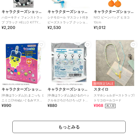
キャラクターズショップ ラフラフ
キャラクターズショップ ラフラフ
キャラクターズショップ ラフラフ
ハローキティ フォンストラッ
シナモロール マスコット付き
NICI ビーンバッグ ヒヨコ
プ ブラック HELLO KITTY
ビーズストラップ クッション
10cm
¥2,200
¥2,530
¥1,012
BLACK ANGEL
リボンシリーズ
期間限定SALE
キャラクターズショップ ラフラフ
キャラクターズショップ ラフラフ
スタイロ
[中身はランダム]たまごっち ミ
[中身はランダム]あひるのペッ
スマホショルダーストラップ/
ニミニChibiぬいぐるみマスコ
クル＆けろけろけろっぴ トレ
トリコロールコード
¥990
¥880
¥968
ット パート2
ーディングアクキー DollyMix
再入荷
ぷち
もっとみる