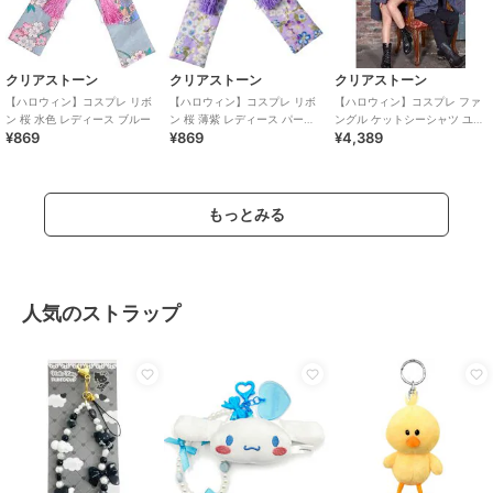
クリアストーン
クリアストーン
クリアストーン
【ハロウィン】コスプレ リボ
【ハロウィン】コスプレ リボ
【ハロウィン】コスプレ ファ
ン 桜 水色 レディース ブルー
ン 桜 薄紫 レディース パープ
ングル ケットシーシャツ ユニ
¥869
¥869
¥4,389
ル
セックス グレー ハロウィーン
もっとみる
人気のストラップ