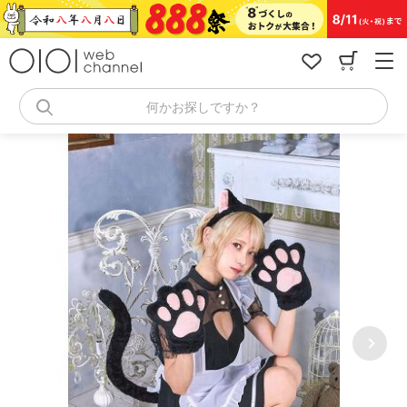
コ
ン
テ
ン
ツ
へ
何かお探しですか？
ス
キ
ッ
プ