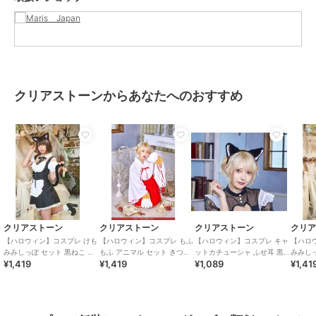
クリアストーンからあなたへのおすすめ
クリアストーン
クリアストーン
クリアストーン
クリ
【ハロウィン】コスプレ けも
【ハロウィン】コスプレ もふ
【ハロウィン】コスプレ キャ
【ハロ
みみしっぽ セット 黒ねこ ユ
もふ アニマル セット きつね
ットカチューシャ ふせ耳 黒×
みみしっ
¥1,419
¥1,419
¥1,089
¥1,41
ニセックス ブラック
の手 ユニセックス ブラウン
ピンク ユニセックス
ニセッ