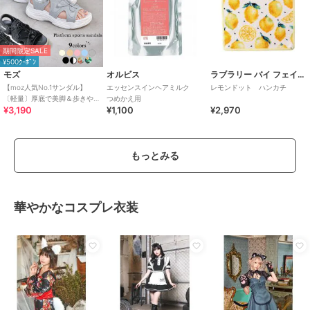
期間限定SALE
¥500ｸｰﾎﾟﾝ
モズ
オルビス
ラブラリー バイ フェイラー
【moz人気No.1サンダル】
エッセンスインヘアミルク
レモンドット ハンカチ
〔軽量〕厚底で美脚＆歩きや
つめかえ用
¥3,190
¥1,100
¥2,970
すい！疲れにくいフィット感
のスポーツサンダル
もっとみる
華やかなコスプレ衣装