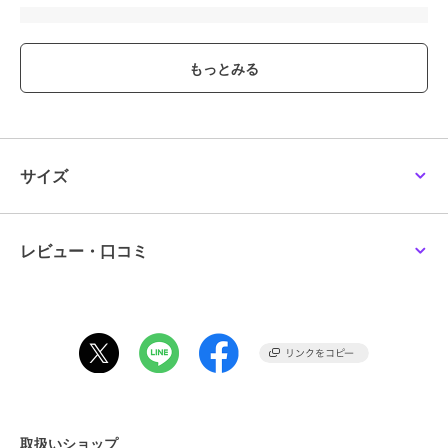
ブランド
クリアストーン
ショップ
Maris Japan
商品カテゴリ
その他ファッション
／
コスプレ
（仮装）・パーティグッズ
性別タイプ
レディース
その他ファッション
／
コスプレ
サイズ
（仮装）・パーティグッズ
ガールズ
その他ファッション
／
コスプレ
（仮装）・パーティグッズ
レビュー・口コミ
カラー
ブラック
サイズ
**
素材
ポリエステル100％
商品のお取り扱い方法
取扱いショップ