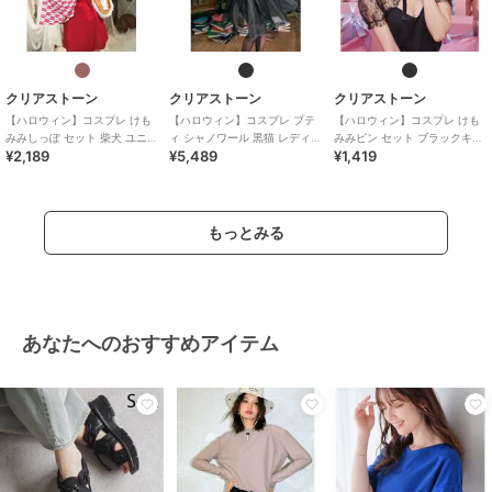
クリアストーン
クリアストーン
クリアストーン
【ハロウィン】コスプレ けも
【ハロウィン】コスプレ プテ
【ハロウィン】コスプレ けも
みみしっぽ セット 柴犬 ユニセ
ィ シャノワール 黒猫 レディー
みみピン セット ブラックキャ
¥2,189
¥5,489
¥1,419
ックス ブラウン
ス ブラック ハロウィン
ット ユニセックス ブラック
もっとみる
あなたへのおすすめアイテム