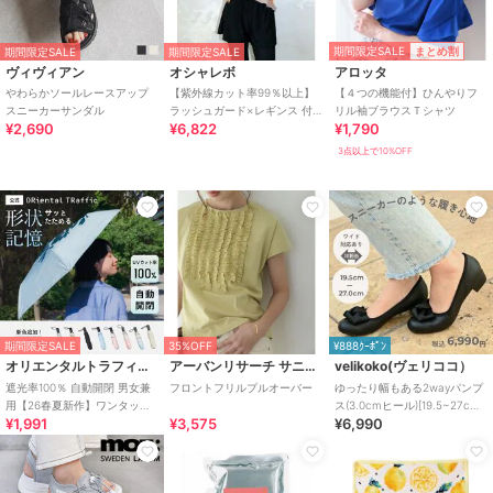
期間限定SALE
まとめ割
期間限定SALE
期間限定SALE
ヴィヴィアン
オシャレボ
アロッタ
やわらかソールレースアップ
【紫外線カット率99％以上】
【４つの機能付】ひんやりフ
スニーカーサンダル
ラッシュガード×レギンス 付
リル袖ブラウスＴシャツ
¥2,690
¥6,822
¥1,790
き タンキニ
3点以上で10%OFF
期間限定SALE
35%OFF
¥888ｸｰﾎﾟﾝ
オリエンタルトラフィック
アーバンリサーチ サニーレーベル
velikoko(ヴェリココ）
遮光率100％ 自動開閉 男女兼
フロントフリルプルオーバー
ゆったり幅もある2wayパンプ
用【26春夏新作】ワンタッチ
ス(3.0cmヒール)[19.5~27cm]
¥1,991
¥3,575
¥6,990
晴雨兼用 折りたたみ傘 /G-
ラクチンきれいシューズ
0601