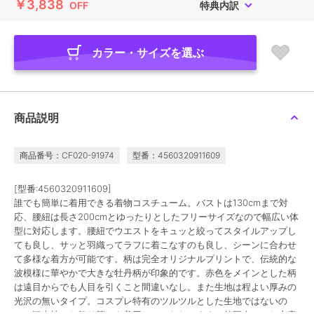
￥3,838
OFF
特典内訳
カラー・サイズを選ぶ
商品説明
商品番号：CF020-91974
型番：4560320911609
[型番:4560320911609]
誰でも簡単に着用できる着物コスチューム。バストは130cmまで対
応、腰紐は長さ200cmとゆったりとしたフリーサイズなので幅広い体
型に対応します。腰紐でウエストをキュッと絞ってスタイルアップし
ても良し、サッと羽織ってラフに着こなすのも良し、シーンに合わせ
て多様な着方が可能です。柄は完全オリジナルプリントで、伝統的な
波模様に華やかで大きな牡丹柄が印象的です。赤色をメインとした柄
は遠目からでも人目を引くこと間違いなし。また生地は程よい厚みの
光沢の無いタイプ。コスプレ特有のツルツルとした生地ではないの