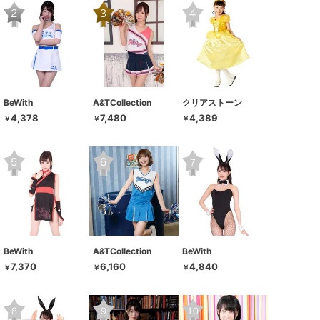
BeWith
A&TCollection
クリアストーン
4,378
7,480
4,389
￥
￥
￥
BeWith
A&TCollection
BeWith
7,370
6,160
4,840
￥
￥
￥