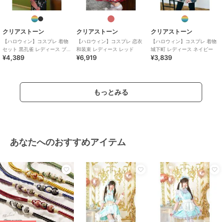
クリアストーン
クリアストーン
クリアストーン
【ハロウィン】コスプレ 着物
【ハロウィン】コスプレ 恋衣
【ハロウィン】コスプレ 着物
セット 黒孔雀 レディース ブラ
和装束 レディース レッド
城下町 レディース ネイビー
¥4,389
¥6,919
¥3,839
ック
もっとみる
あなたへのおすすめアイテム