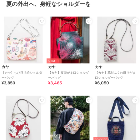
夏の外出へ、身軽なショルダーを
50%OFF
カヤ
カヤ
カヤ
【カヤ】ちび浮世絵ショルダ
【カヤ】夜花がま口ショルダ
【カヤ】花影ふくれ織りがま
ーバッグ
ーバッグ
口ショルダーバッグ
¥3,850
¥3,465
¥6,050
30%OFF