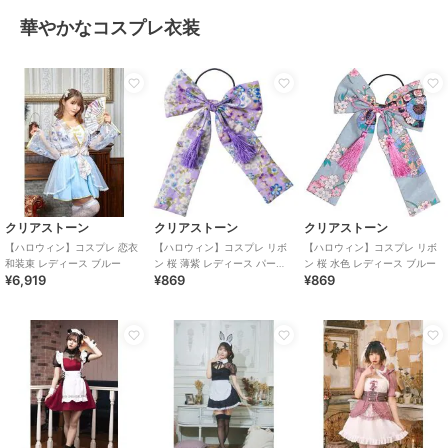
華やかなコスプレ衣装
クリアストーン
クリアストーン
クリアストーン
【ハロウィン】コスプレ 恋衣
【ハロウィン】コスプレ リボ
【ハロウィン】コスプレ リボ
和装束 レディース ブルー
ン 桜 薄紫 レディース パープ
ン 桜 水色 レディース ブルー
¥6,919
¥869
¥869
ル