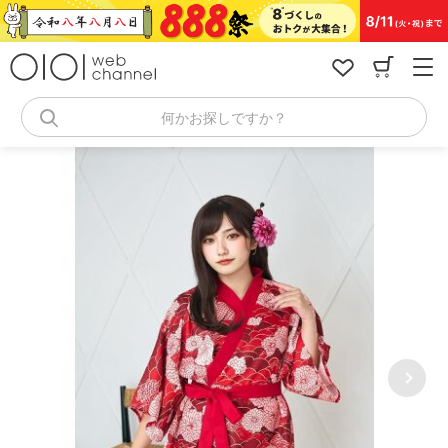
コ
ン
テ
ン
ツ
へ
何かお探しですか？
ス
キ
ッ
プ