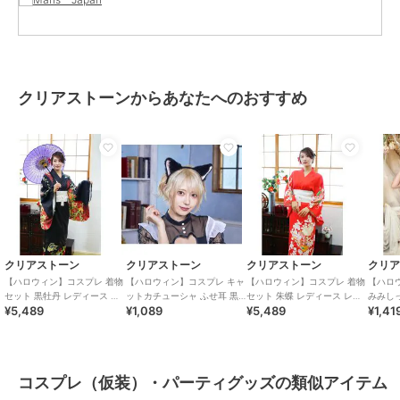
クリアストーンからあなたへのおすすめ
クリアストーン
クリアストーン
クリアストーン
クリ
【ハロウィン】コスプレ 着物
【ハロウィン】コスプレ キャ
【ハロウィン】コスプレ 着物
【ハロ
セット 黒牡丹 レディース ブ
ットカチューシャ ふせ耳 黒×
セット 朱蝶 レディース レッ
みみしっ
¥5,489
¥1,089
¥5,489
¥1,41
ラック
ピンク ユニセックス
ド
ニセッ
コスプレ（仮装）・パーティグッズの類似アイテム