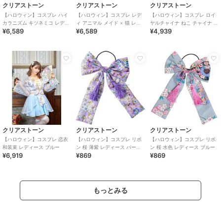
クリアストーン
クリアストーン
クリアストーン
【ハロウィン】コスプレ ハイ
【ハロウィン】コスプレ レデ
【ハロウィン】コスプレ ロイ
カラニズム キツネミコ レディ
ィ アニマル メイド × 猫 レデ
ヤルチャイナ ねこ チャイナ ビ
¥6,589
¥6,589
¥4,939
ース レッド
ィース グレー
ター レディース ブラック
クリアストーン
クリアストーン
クリアストーン
【ハロウィン】コスプレ 恋衣
【ハロウィン】コスプレ リボ
【ハロウィン】コスプレ リボ
和装束 レディース ブルー
ン 桜 薄紫 レディース パープ
ン 桜 水色 レディース ブルー
¥6,919
¥869
¥869
ル
もっとみる