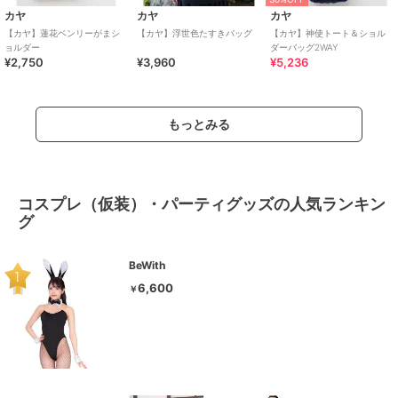
カヤ
カヤ
カヤ
【カヤ】蓮花ベンリーがまシ
【カヤ】浮世色たすきバッグ
【カヤ】神使トート＆ショル
ョルダー
ダーバッグ2WAY
¥2,750
¥3,960
¥5,236
もっとみる
コスプレ（仮装）・パーティグッズの人気ランキン
グ
BeWith
6,600
￥