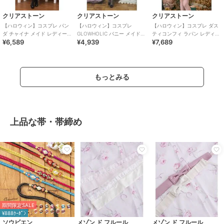
クリアストーン
クリアストーン
クリアストーン
【ハロウィン】コスプレ パン
【ハロウィン】コスプレ
【ハロウィン】コスプレ ダス
ダ チャイナ メイド レディース
GLOWHOLIC バニー メイド
ティコンフィ ラパン レディー
¥6,589
¥4,939
¥7,689
レッド
レディース ブラック
ス ピンク
もっとみる
上品な帯・帯締め
期間限定SALE
¥888ｸｰﾎﾟﾝ
ソウビエン
メゾン ド フルール
メゾン ド フルール