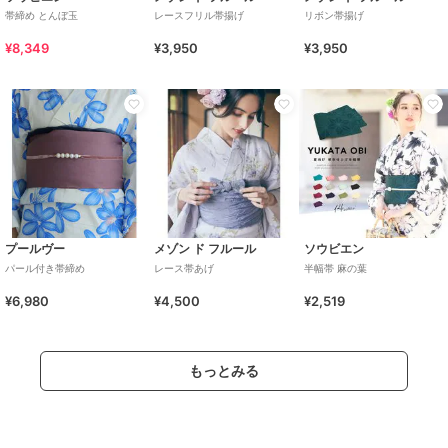
帯締め とんぼ玉
レースフリル帯揚げ
リボン帯揚げ
¥8,349
¥3,950
¥3,950
プールヴー
メゾン ド フルール
ソウビエン
パール付き帯締め
レース帯あげ
半幅帯 麻の葉
¥6,980
¥4,500
¥2,519
もっとみる