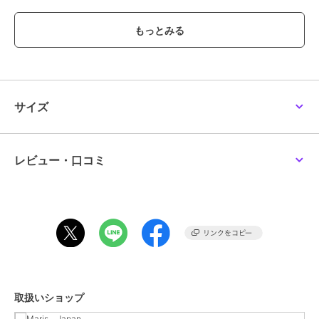
で、観光地やお祭り等でも着用していただけます。外国人へのお土産
にもイチ押しです。
ブランド
クリアストーン
ショップ
Maris Japan
サイズ
商品カテゴリ
その他ファッション
／
コスプレ
（仮装）・パーティグッズ
性別タイプ
レディース
その他ファッション
／
コスプレ
レビュー・口コミ
（仮装）・パーティグッズ
ガールズ
その他ファッション
／
コスプレ
（仮装）・パーティグッズ
カラー
レッド
サイズ
**
素材
ポリエステル100％
取扱いショップ
商品のお取り扱い方法