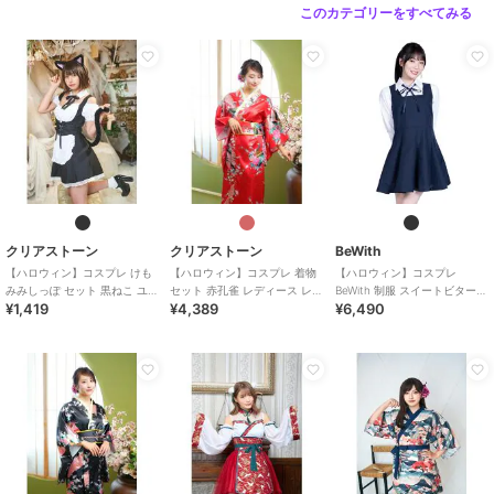
このカテゴリーをすべてみる
クリアストーン
クリアストーン
BeWith
【ハロウィン】コスプレ けも
【ハロウィン】コスプレ 着物
【ハロウィン】コスプレ
みみしっぽ セット 黒ねこ ユニ
セット 赤孔雀 レディース レッ
BeWith 制服 スイートビター学
¥1,419
¥4,389
¥6,490
セックス ブラック
ド
園ブラック かわいい