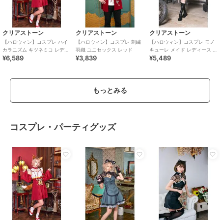
クリアストーン
クリアストーン
クリアストーン
【ハロウィン】コスプレ ハイ
【ハロウィン】コスプレ 刺繍
【ハロウィン】コスプレ モノ
カラニズム キツネミコ レディ
羽織 ユニセックス レッド
キューレ メイド レディース ブ
¥6,589
¥3,839
¥5,489
ース レッド
ラック
もっとみる
コスプレ・パーティグッズ