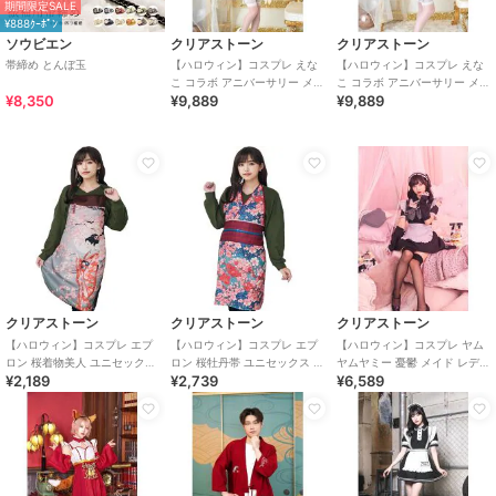
期間限定SALE
¥888ｸｰﾎﾟﾝ
ソウビエン
クリアストーン
クリアストーン
帯締め とんぼ玉
【ハロウィン】コスプレ えな
【ハロウィン】コスプレ えな
こ コラボ アニバーサリー メイ
こ コラボ アニバーサリー メイ
¥8,350
¥9,889
¥9,889
ド セパレート レディース グリ
ド ワンピース レディース グリ
ーン
ーン
クリアストーン
クリアストーン
クリアストーン
【ハロウィン】コスプレ エプ
【ハロウィン】コスプレ エプ
【ハロウィン】コスプレ ヤム
ロン 桜着物美人 ユニセックス
ロン 桜牡丹帯 ユニセックス ブ
ヤムヤミー 憂鬱 メイド レディ
¥2,189
¥2,739
¥6,589
ピンク
ルー
ース ブラック