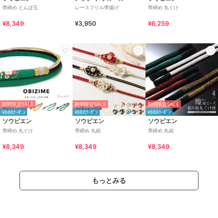
帯締め とんぼ玉
レースフリル帯揚げ
帯締め 丸ぐけ
¥8,349
¥3,950
¥6,259
期間限定SALE
期間限定SALE
期間限定SALE
¥888ｸｰﾎﾟﾝ
¥888ｸｰﾎﾟﾝ
¥888ｸｰﾎﾟﾝ
ソウビエン
ソウビエン
ソウビエン
帯締め 丸ぐけ
帯締め 丸組
帯締め 丸組
¥8,349
¥8,349
¥8,349
もっとみる