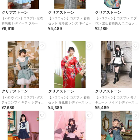
クリアストーン
クリアストーン
クリアストーン
【ハロウィン】コスプレ 恋衣
【ハロウィン】コスプレ 着物
【ハロウィン】コスプレ エプ
和装束 レディース ブルー
セット 青海波 メンズ ネイビー
ロン 里山着物美人 ユニセック
¥6,919
¥5,489
¥2,189
ス ブルー
クリアストーン
クリアストーン
クリアストーン
【ハロウィン】コスプレ ダス
【ハロウィン】コスプレ 着物
【ハロウィン】コスプレ モノ
ティコンフィ キティ レディー
セット 赤孔雀 レディース レッ
キューレ メイド レディース ブ
¥7,689
¥4,389
¥5,489
ス サックスブルー
ド
ラック