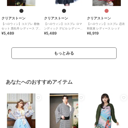
クリアストーン
クリアストーン
クリアストーン
【ハロウィン】コスプレ 着物
【ハロウィン】コスプレ ロマ
【ハロウィン】コスプレ 恋衣
セット 黒牡丹 レディース ブラ
ンディック デビル レディース
和装束 レディース レッド
¥5,489
¥5,489
¥6,919
ック
ブラック
もっとみる
あなたへのおすすめアイテム