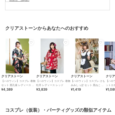
クリアストーンからあなたへのおすすめ
クリアストーン
クリアストーン
クリアストーン
クリ
【ハロウィン】コスプレ 着物
【ハロウィン】コスプレ 着物
【ハロウィン】コスプレ けも
【ハロ
セット 黒孔雀 レディース ブ
牡丹 レディース レッド
みみしっぽ セット 黒ねこ ユ
ットカチ
¥4,389
¥3,839
¥1,419
¥1,08
ラック
ニセックス ブラック
ピンク
コスプレ（仮装）・パーティグッズの類似アイテム