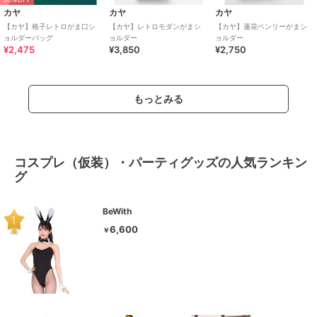
カヤ
カヤ
カヤ
【カヤ】格子レトロがま口シ
【カヤ】レトロモダンがまシ
【カヤ】蓮花ベンリーがまシ
ョルダーバッグ
ョルダー
ョルダー
¥2,475
¥3,850
¥2,750
もっとみる
コスプレ（仮装）・パーティグッズの人気ランキン
グ
BeWith
6,600
￥