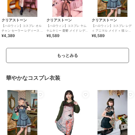
クリアストーン
クリアストーン
クリアストーン
【ハロウィン】コスプレ オル
【ハロウィン】コスプレ ヤム
【ハロウィン】コスプレ レデ
チャン セーラー レディース ネ
ヤムヤミー 憂鬱 メイド レディ
ィ アニマル メイド × 猫 レデ
¥4,389
¥6,589
¥6,589
イビー
ース ブラック
ィース グレー
もっとみる
華やかなコスプレ衣装