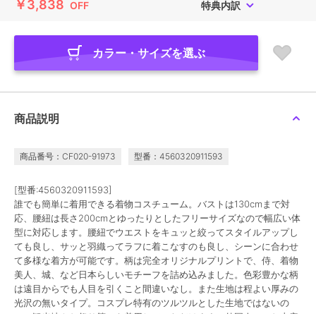
￥3,838
OFF
特典内訳
カラー・サイズを選ぶ
商品説明
商品番号：CF020-91973
型番：4560320911593
[型番:4560320911593]
誰でも簡単に着用できる着物コスチューム。バストは130cmまで対
応、腰紐は長さ200cmとゆったりとしたフリーサイズなので幅広い体
型に対応します。腰紐でウエストをキュッと絞ってスタイルアップし
ても良し、サッと羽織ってラフに着こなすのも良し、シーンに合わせ
て多様な着方が可能です。柄は完全オリジナルプリントで、侍、着物
美人、城、など日本らしいモチーフを詰め込みました。色彩豊かな柄
は遠目からでも人目を引くこと間違いなし。また生地は程よい厚みの
光沢の無いタイプ。コスプレ特有のツルツルとした生地ではないの