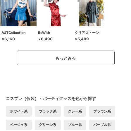
A&TCollection
BeWith
クリアストーン
6,160
6,490
5,489
￥
￥
￥
もっとみる
コスプレ（仮装）・パーティグッズを色から探す
ホワイト系
ブラック系
グレー系
ブラウン系
ベージュ系
グリーン系
ブルー系
パープル系