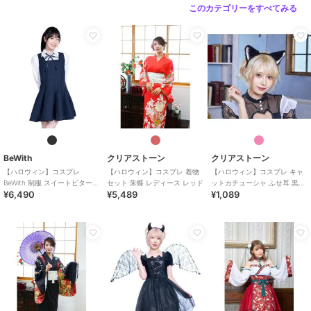
このカテゴリーをすべてみる
BeWith
クリアストーン
クリアストーン
【ハロウィン】コスプレ
【ハロウィン】コスプレ 着物
【ハロウィン】コスプレ キャ
BeWith 制服 スイートビター学
セット 朱蝶 レディース レッド
ットカチューシャ ふせ耳 黒×
¥6,490
¥5,489
¥1,089
園ブラック かわいい
ピンク ユニセックス