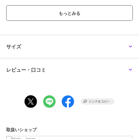
で、観光地やお祭り等でも着用していただけます。外国人へのお土産
にもイチ押しです。
ブランド
クリアストーン
ショップ
Maris Japan
サイズ
商品カテゴリ
その他ファッション
／
コスプレ
（仮装）・パーティグッズ
性別タイプ
レディース
その他ファッション
／
コスプレ
レビュー・口コミ
（仮装）・パーティグッズ
ガールズ
その他ファッション
／
コスプレ
（仮装）・パーティグッズ
カラー
ネイビー
サイズ
**
素材
ポリエステル100％
取扱いショップ
商品のお取り扱い方法