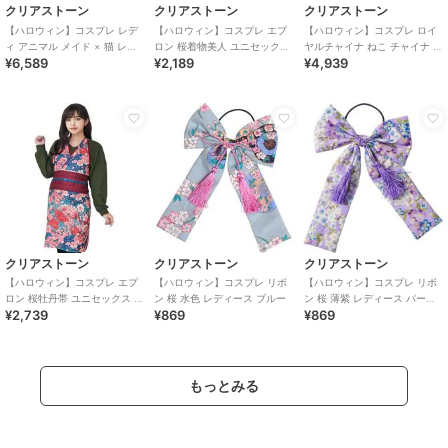
クリアストーン
クリアストーン
クリアストーン
【ハロウィン】コスプレ レデ
【ハロウィン】コスプレ エプ
【ハロウィン】コスプレ ロイ
ィ アニマル メイド × 猫 レデ
ロン 桜着物美人 ユニセックス
ヤルチャイナ ねこ チャイナ ビ
¥6,589
¥2,189
¥4,939
ィース グレー
ピンク
ター レディース ブラック
クリアストーン
クリアストーン
クリアストーン
【ハロウィン】コスプレ エプ
【ハロウィン】コスプレ リボ
【ハロウィン】コスプレ リボ
ロン 桜牡丹帯 ユニセックス ブ
ン 桜 水色 レディース ブルー
ン 桜 薄紫 レディース パープ
¥2,739
¥869
¥869
ルー
ル
もっとみる