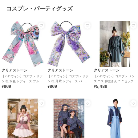
コスプレ・パーティグッズ
クリアストーン
クリアストーン
クリアストーン
【ハロウィン】コスプレ リボ
【ハロウィン】コスプレ リボ
【ハロウィン】コスプレ メン
ン 桜 水色 レディース ブルー
ン 桜 薄紫 レディース パープ
ズ コス 神主さん ユニセックス
¥869
¥869
¥5,489
ル
ブルー