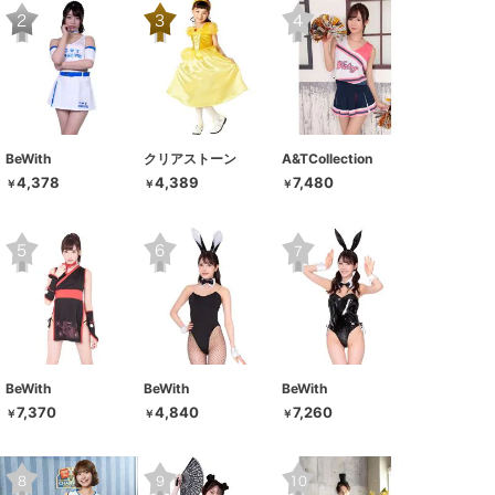
BeWith
クリアストーン
A&TCollection
4,378
4,389
7,480
￥
￥
￥
BeWith
BeWith
BeWith
7,370
4,840
7,260
￥
￥
￥