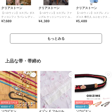
クリアストーン
クリアストーン
クリアストーン
【ハロウィン】コスプレ ダス
【ハロウィン】コスプレ ファ
【ハロウィン】コスプレ メン
ティコンフィ ラパン レディー
ングル ケットシーシャツ ユニ
ズコス 奉行人 ユニセックス ブ
¥7,689
¥4,389
¥5,489
ス ピンク
セックス グレー ハロウィーン
ルー
もっとみる
上品な帯・帯締め
期間限定SALE
期間限定SALE
¥888ｸｰﾎﾟﾝ
¥888ｸｰﾎﾟﾝ
ソウビエン
メゾン ド フルール
ソウビエン