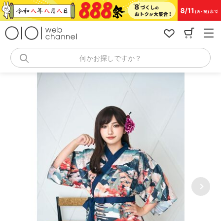
コ
ン
テ
ン
ツ
へ
何かお探しですか？
ス
キ
ッ
プ