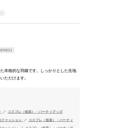
910633
った本格的な羽織です。しっかりとした生地
用いただけます。
ン
／
コスプレ（仮装）・パーティグッズ
他ファッション
／
コスプレ（仮装）・パーティ