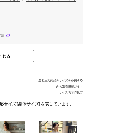
ファッション
／
コスプレ（仮装）・パーティグ
方法
とじる
過去注文商品のサイズを参照する
身長別着用感ガイド
サイズ表示の見方
対応サイズ[身体サイズ]を表しています。