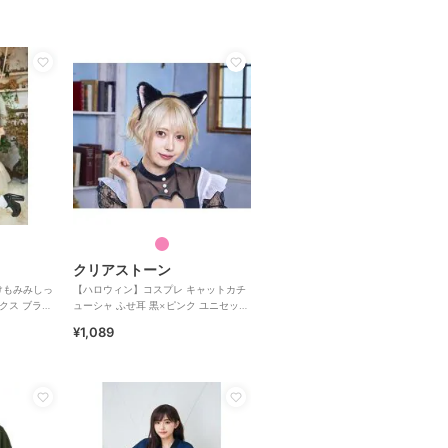
クリアストーン
けもみみしっ
【ハロウィン】コスプレ キャットカチ
ックス ブラッ
ューシャ ふせ耳 黒×ピンク ユニセック
ス
¥1,089