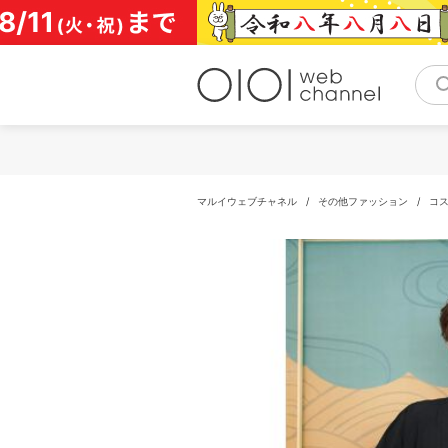
コ
ン
テ
ン
ツ
へ
ス
キ
ッ
プ
マルイウェブチャネル
/
その他ファッション
/
コ