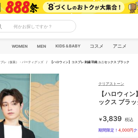
何かお探しですか？
コスメ
アニメ
KIDS＆BABY
WOMEN
MEN
スプレ（仮装）・パーティグッズ
/
【ハロウィン】コスプレ 刺繍 羽織 ユニセックス ブラック
クリアストーン
【ハロウィン】
ックス ブラッ
3,839
￥
税込
期間限定！
4,000円
ク