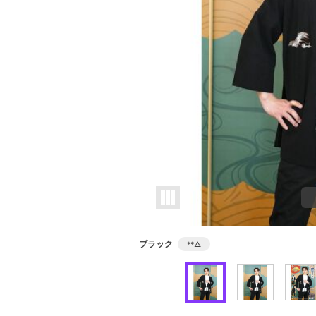
ブラック
**
△