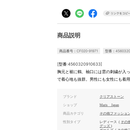
商品説明
商品番号：CF020-91971
型番：4560320
[型番:4560320910633]
胸元と裾に鶴、袖口には雲の刺繍が入
で着心地も抜群。男性にも女性にも着
ブランド
クリアストーン
ショップ
Maris Japan
商品カテゴリ
その他ファッショ
性別タイプ
レディース
(
その
グッズ
)