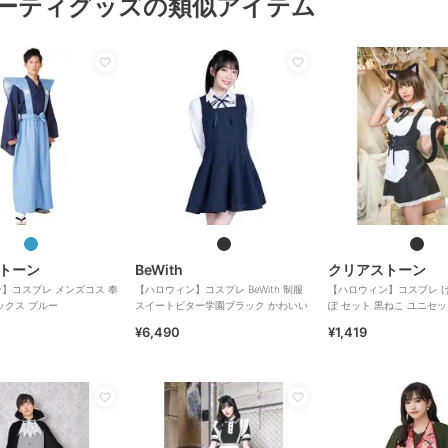
ーティグッズの類似アイテム
トーン
BeWith
クリアストーン
】コスプレ メンズコス 奉
【ハロウィン】コスプレ BeWith 制服
【ハロウィン】コスプレ 
ックス ブルー
スイートビター学園ブラック かわいい
ぽ セット 黒ねこ ユニセ
ク
¥6,490
¥1,419