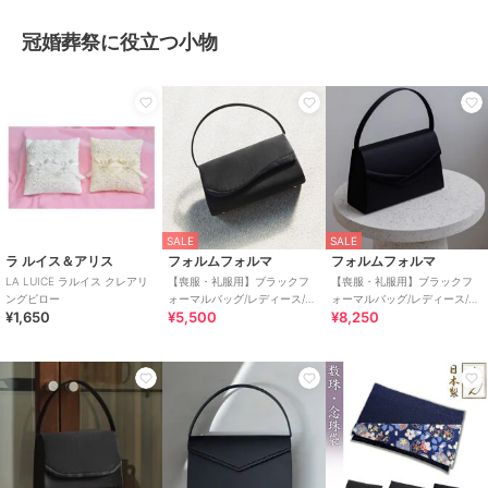
冠婚葬祭に役立つ小物
SALE
SALE
ラ ルイス＆アリス
フォルムフォルマ
フォルムフォルマ
LA LUICE ラルイス クレアリ
【喪服・礼服用】ブラックフ
【喪服・礼服用】ブラックフ
ングピロー
ォーマルバッグ/レディース/葬
ォーマルバッグ/レディース/日
¥1,650
¥5,500
¥8,250
式/冠婚葬祭/夏/お受験
本製/葬式/冠婚葬祭/夏