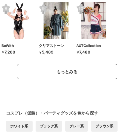
BeWith
クリアストーン
A&TCollection
7,260
5,489
7,480
￥
￥
￥
もっとみる
コスプレ（仮装）・パーティグッズを色から探す
ホワイト系
ブラック系
グレー系
ブラウン系