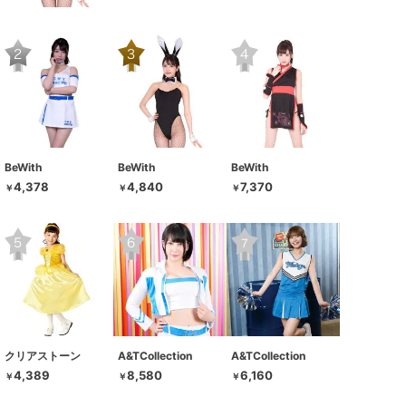
BeWith
BeWith
BeWith
4,378
4,840
7,370
￥
￥
￥
クリアストーン
A&TCollection
A&TCollection
4,389
8,580
6,160
￥
￥
￥