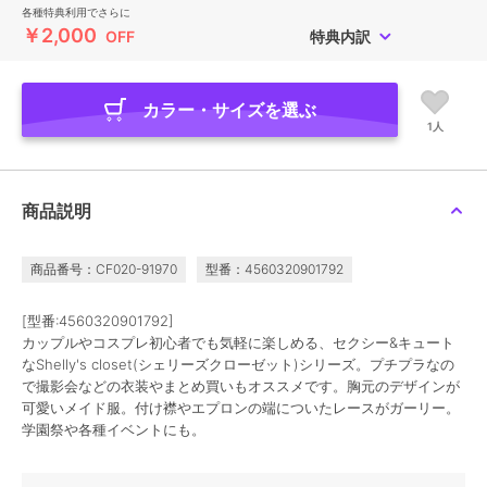
各種特典利用でさらに
￥2,000
OFF
特典内訳
カラー・サイズを選ぶ
1人
商品説明
商品番号：CF020-91970
型番：4560320901792
[型番:4560320901792]
カップルやコスプレ初心者でも気軽に楽しめる、セクシー&キュート
なShelly's closet(シェリーズクローゼット)シリーズ。プチプラなの
で撮影会などの衣装やまとめ買いもオススメです。胸元のデザインが
可愛いメイド服。付け襟やエプロンの端についたレースがガーリー。
学園祭や各種イベントにも。