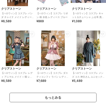
クリアストーン
クリアストーン
クリアストーン
【ハロウィン】コスプレ パン
【ハロウィン】コスプレ リボ
【ハロウィン】コスプレ キャ
ダ チャイナ メイド レディース
ン 桜 水色 レディース ブルー
ットカチューシャ ふせ耳 黒×
¥6,589
¥869
¥1,089
レッド
ピンク ユニセックス
クリアストーン
クリアストーン
クリアストーン
【ハロウィン】コスプレ レデ
【ハロウィン】コスプレ ダス
【ハロウィン】コスプレ メン
ィ アニマル メイド × 猫 レデ
ティコンフィ ラパン レディー
ズ コス 神主さん ユニセックス
¥6,589
¥7,689
¥5,489
ィース グレー
ス ピンク
ブルー
もっとみる