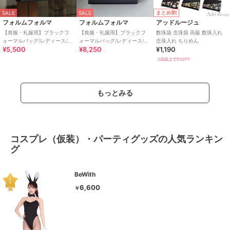
まとめ割
SALE
SALE
フォルムフォルマ
フォルムフォルマ
アッドルージュ
【喪服・礼服用】ブラックフ
【喪服・礼服用】ブラックフ
数珠袋 念珠袋 高級 数珠入れ
ォーマルバッグ/レディース/葬
ォーマルバッグ/レディース/日
念珠入れ ちりめん
¥5,500
¥8,250
¥1,190
式/冠婚葬祭/夏/お受験
本製/葬式/冠婚葬祭/夏/お受験
2点以上で5%OFF
もっとみる
コスプレ（仮装）・パーティグッズの人気ランキン
グ
BeWith
6,600
￥