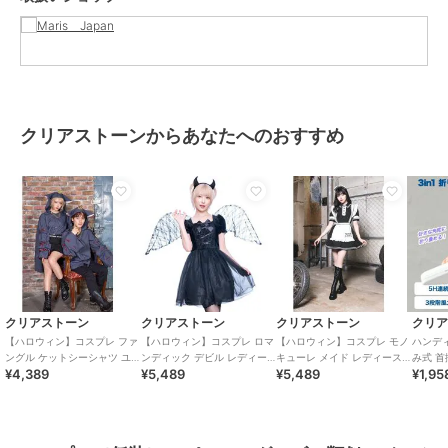
クリアストーンからあなたへのおすすめ
クリアストーン
クリアストーン
クリアストーン
クリ
【ハロウィン】コスプレ ファ
【ハロウィン】コスプレ ロマ
【ハロウィン】コスプレ モノ
ハンディ 
ングル ケットシーシャツ ユ
ンディック デビル レディー
キューレ メイド レディース
み式 首
¥4,389
¥5,489
¥5,489
¥1,95
ニセックス グレー ハロウィ
ス ブラック
ブラック
デザイン
ーン