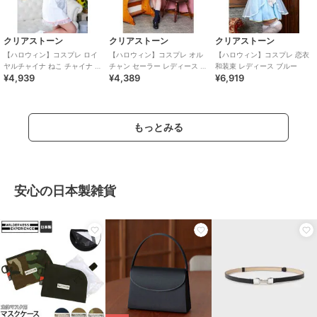
クリアストーン
クリアストーン
クリアストーン
【ハロウィン】コスプレ ロイ
【ハロウィン】コスプレ オル
【ハロウィン】コスプレ 恋衣
ヤルチャイナ ねこ チャイナ ス
チャン セーラー レディース ネ
和装束 レディース ブルー
¥4,939
¥4,389
¥6,919
イート レディース ホワイト
イビー
もっとみる
安心の日本製雑貨