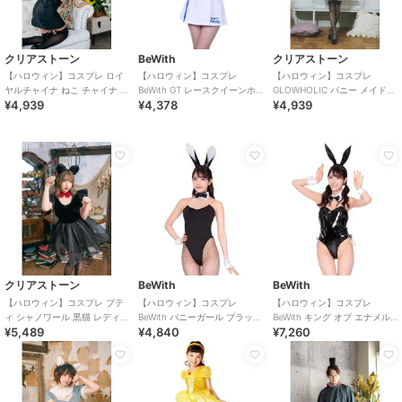
クリアストーン
BeWith
クリアストーン
【ハロウィン】コスプレ ロイ
【ハロウィン】コスプレ
【ハロウィン】コスプレ
ヤルチャイナ ねこ チャイナ ビ
BeWith GT レースクイーンホ
GLOWHOLIC バニー メイド
¥4,939
¥4,378
¥4,939
ター レディース ブラック
ワイト かわいい
レディース ブラック
クリアストーン
BeWith
BeWith
【ハロウィン】コスプレ プテ
【ハロウィン】コスプレ
【ハロウィン】コスプレ
ィ シャノワール 黒猫 レディー
BeWith バニーガール ブラック
BeWith キング オブ エナメル
¥5,489
¥4,840
¥7,260
ス ブラック ハロウィン
かわいい
バニーブラック かわいい