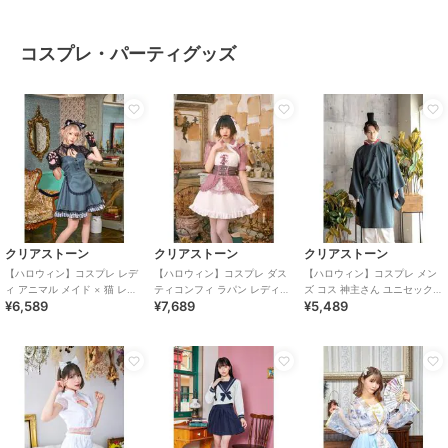
コスプレ・パーティグッズ
クリアストーン
クリアストーン
クリアストーン
【ハロウィン】コスプレ レデ
【ハロウィン】コスプレ ダス
【ハロウィン】コスプレ メン
ィ アニマル メイド × 猫 レデ
ティコンフィ ラパン レディー
ズ コス 神主さん ユニセックス
¥6,589
¥7,689
¥5,489
ィース グレー
ス ピンク
ブルー