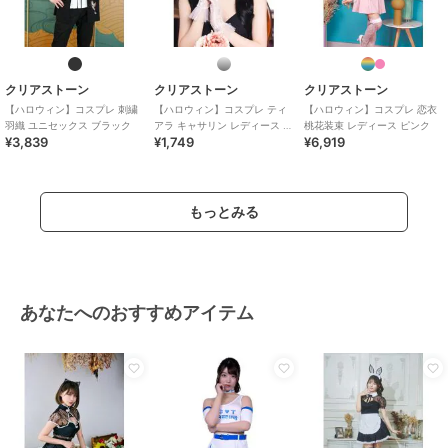
クリアストーン
クリアストーン
クリアストーン
【ハロウィン】コスプレ 刺繍
【ハロウィン】コスプレ ティ
【ハロウィン】コスプレ 恋衣
羽織 ユニセックス ブラック
アラ キャサリン レディース シ
桃花装束 レディース ピンク
¥3,839
¥1,749
¥6,919
ルバー
もっとみる
あなたへのおすすめアイテム