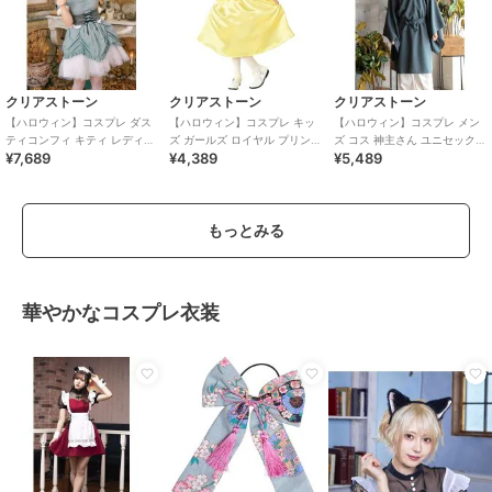
クリアストーン
クリアストーン
クリアストーン
【ハロウィン】コスプレ ダス
【ハロウィン】コスプレ キッ
【ハロウィン】コスプレ メン
ティコンフィ キティ レディー
ズ ガールズ ロイヤル プリンセ
ズ コス 神主さん ユニセックス
¥7,689
¥4,389
¥5,489
ス サックスブルー
スドレス 120cm 女の子 イエ
ブルー
ロー
もっとみる
華やかなコスプレ衣装