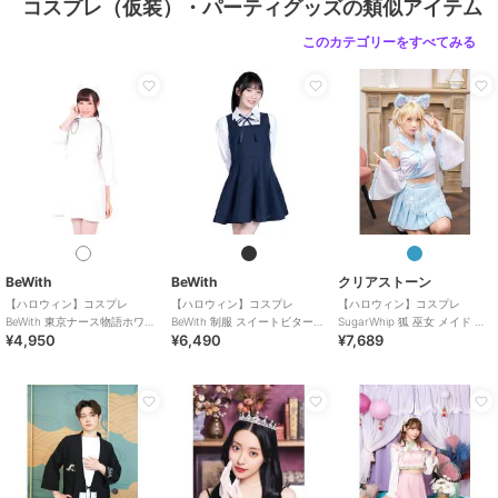
コスプレ（仮装）・パーティグッズの類似アイテム
このカテゴリーをすべてみる
BeWith
BeWith
クリアストーン
【ハロウィン】コスプレ
【ハロウィン】コスプレ
【ハロウィン】コスプレ
BeWith 東京ナース物語ホワイ
BeWith 制服 スイートビター学
SugarWhip 狐 巫女 メイド レ
¥4,950
¥6,490
¥7,689
ト かわいい
園ブラック かわいい
ディース ブルー