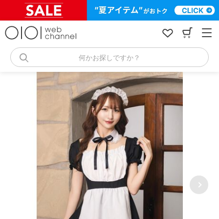
コ
ン
テ
ン
ツ
へ
何かお探しですか？
ス
キ
ッ
プ