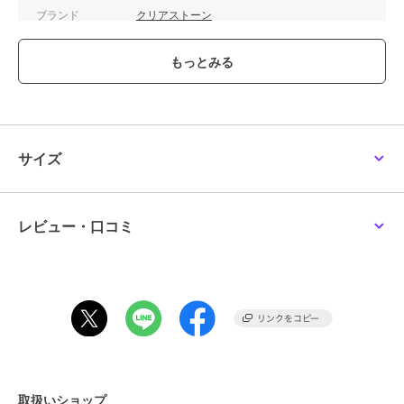
ブランド
クリアストーン
ショップ
Maris Japan
商品カテゴリ
その他ファッション
／
コスプレ
（仮装）・パーティグッズ
性別タイプ
レディース
その他ファッション
／
コスプレ
（仮装）・パーティグッズ
サイズ
ガールズ
その他ファッション
／
コスプレ
（仮装）・パーティグッズ
レビュー・口コミ
カラー
ブラック
サイズ
**
素材
ポリエステル100％
商品のお取り扱い方法
取扱いショップ