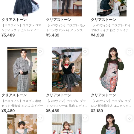
クリアストーン
クリアストーン
クリアストーン
【ハロウィン】コスプレ ロマ
【ハロウィン】コスプレ モノ
【ハロウィン】コスプレ ロイ
ンディック デビル レディース
トーンヴァンパイア メンズ ブ
ヤルチャイナ ねこ チャイナ ビ
¥5,489
¥5,489
¥4,939
ブラック
ラック ハロウィーン
ター レディース ブラック
クリアストーン
クリアストーン
クリアストーン
【ハロウィン】コスプレ 着物
【ハロウィン】コスプレ プテ
【ハロウィン】コスプレ エプ
セット 青海波 メンズ ネイビー
ィ シャノワール 黒猫 レディー
ロン 桜着物美人 ユニセックス
¥5,489
¥5,489
¥2,189
ス ブラック ハロウィン
ピンク