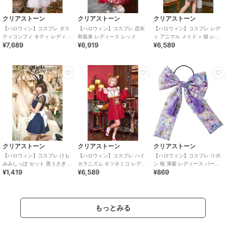
クリアストーン
クリアストーン
クリアストーン
【ハロウィン】コスプレ ダス
【ハロウィン】コスプレ 恋衣
【ハロウィン】コスプレ レデ
ティコンフィ キティ レディー
和装束 レディース レッド
ィ アニマル メイド × 猫 レデ
¥7,689
¥6,919
¥6,589
ス サックスブルー
ィース グレー
クリアストーン
クリアストーン
クリアストーン
【ハロウィン】コスプレ けも
【ハロウィン】コスプレ ハイ
【ハロウィン】コスプレ リボ
みみしっぽ セット 黒うさぎ ユ
カラニズム キツネミコ レディ
ン 桜 薄紫 レディース パープ
¥1,419
¥6,589
¥869
ニセックス ブラック
ース レッド
ル
もっとみる