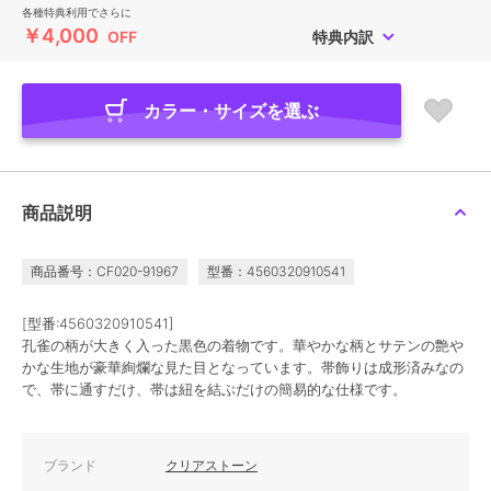
各種特典利用でさらに
￥4,000
OFF
特典内訳
カラー・サイズを選ぶ
商品説明
商品番号：CF020-91967
型番：4560320910541
[型番:4560320910541]
孔雀の柄が大きく入った黒色の着物です。華やかな柄とサテンの艶や
かな生地が豪華絢爛な見た目となっています。帯飾りは成形済みなの
で、帯に通すだけ、帯は紐を結ぶだけの簡易的な仕様です。
ブランド
クリアストーン