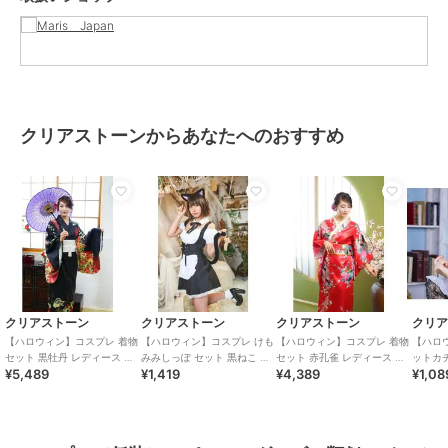
クリアストーンからあなたへのおすすめ
クリアストーン
クリアストーン
クリアストーン
クリ
【ハロウィン】コスプレ 着物
【ハロウィン】コスプレ けも
【ハロウィン】コスプレ 着物
【ハロ
セット 黒牡丹 レディース ブ
みみしっぽ セット 黒ねこ ユ
セット 赤孔雀 レディース レ
ットカチ
¥5,489
¥1,419
¥4,389
¥1,08
ラック
ニセックス ブラック
ッド
ピンク