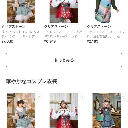
クリアストーン
クリアストーン
クリアストーン
【ハロウィン】コスプレ ダス
【ハロウィン】コスプレ 恋衣
【ハロウィン】コスプレ エプ
ティコンフィ キティ レディー
和装束 レディース レッド
ロン 里山着物美人 ユニセック
¥7,689
¥6,919
¥2,189
ス サックスブルー
ス ブルー
もっとみる
華やかなコスプレ衣装