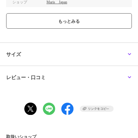
ショップ
Maris Japan
商品カテゴリ
その他ファッション
／
コスプレ
（仮装）・パーティグッズ
性別タイプ
レディース
その他ファッション
／
コスプレ
（仮装）・パーティグッズ
ガールズ
その他ファッション
／
コスプレ
サイズ
（仮装）・パーティグッズ
カラー
ブラック
サイズ
**
レビュー・口コミ
素材
ポリエステル100％
商品のお取り扱い方法
取扱いショップ