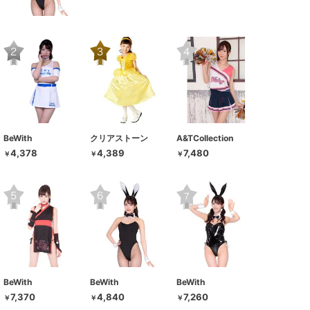
BeWith
クリアストーン
A&TCollection
4,378
4,389
7,480
￥
￥
￥
BeWith
BeWith
BeWith
7,370
4,840
7,260
￥
￥
￥