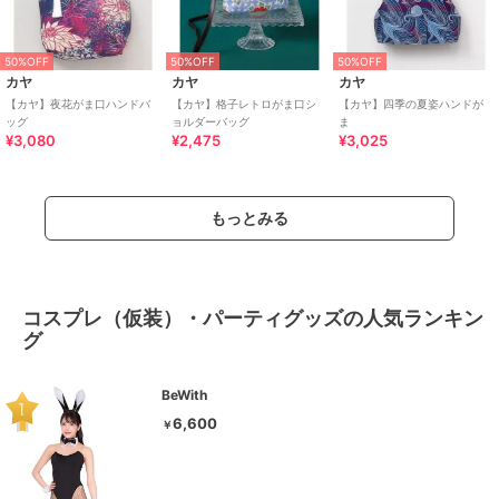
50%OFF
50%OFF
50%OFF
カヤ
カヤ
カヤ
【カヤ】夜花がま口ハンドバ
【カヤ】格子レトロがま口シ
【カヤ】四季の夏姿ハンドが
ッグ
ョルダーバッグ
ま
¥3,080
¥2,475
¥3,025
もっとみる
コスプレ（仮装）・パーティグッズの人気ランキン
グ
BeWith
6,600
￥