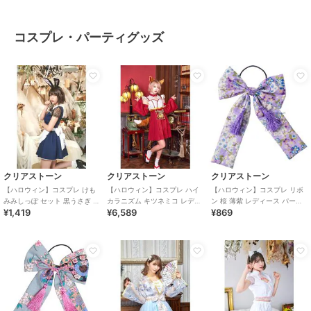
コスプレ・パーティグッズ
クリアストーン
クリアストーン
クリアストーン
【ハロウィン】コスプレ けも
【ハロウィン】コスプレ ハイ
【ハロウィン】コスプレ リボ
みみしっぽ セット 黒うさぎ ユ
カラニズム キツネミコ レディ
ン 桜 薄紫 レディース パープ
¥1,419
¥6,589
¥869
ニセックス ブラック
ース レッド
ル