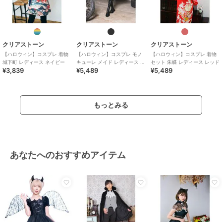
クリアストーン
クリアストーン
クリアストーン
【ハロウィン】コスプレ 着物
【ハロウィン】コスプレ モノ
【ハロウィン】コスプレ 着物
城下町 レディース ネイビー
キューレ メイド レディース ブ
セット 朱蝶 レディース レッド
¥3,839
¥5,489
¥5,489
ラック
もっとみる
あなたへのおすすめアイテム