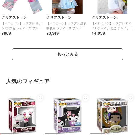
クリアストーン
クリアストーン
クリアストーン
【ハロウィン】コスプレ リボ
【ハロウィン】コスプレ 恋衣
【ハロウィン】コスプレ ロイ
ン 桜 水色 レディース ブルー
和装束 レディース ブルー
ヤルチャイナ ねこ チャイナ ス
¥869
¥6,919
¥4,939
イート レディース ホワイト
もっとみる
人気のフィギュア