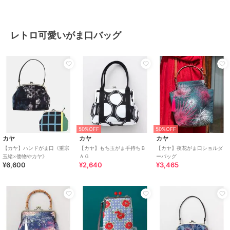
レトロ可愛いがま口バッグ
50%OFF
50%OFF
カヤ
カヤ
カヤ
【カヤ】ハンドがま口《重宗
【カヤ】もち玉がま手持ちＢ
【カヤ】夜花がま口ショルダ
玉緒×倭物やカヤ》
ＡＧ
ーバッグ
¥6,600
¥2,640
¥3,465