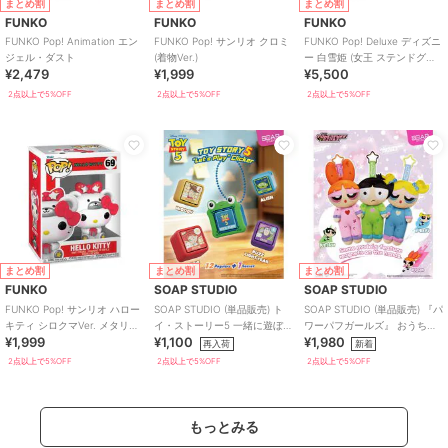
まとめ割
まとめ割
まとめ割
FUNKO
FUNKO
FUNKO
FUNKO Pop! Animation エン
FUNKO Pop! サンリオ クロミ
FUNKO Pop! Deluxe ディズニ
ジェル・ダスト
(着物Ver.)
ー 白雪姫 (女王 ステンドグラ
¥2,479
¥1,999
¥5,500
ス) ディズニー
2点以上で5%OFF
2点以上で5%OFF
2点以上で5%OFF
まとめ割
まとめ割
まとめ割
FUNKO
SOAP STUDIO
SOAP STUDIO
FUNKO Pop! サンリオ ハロー
SOAP STUDIO (単品販売) ト
SOAP STUDIO (単品販売) 『パ
キティ シロクマVer. メタリッ
イ・ストーリー5 一緒に遊ぼう
ワーパフガールズ』 おうちほ
¥1,999
¥1,100
¥1,980
ク仕様
クリッカー ブラインド
っこり ぬいぐるみ ブラインド
再入荷
新着
2点以上で5%OFF
2点以上で5%OFF
2点以上で5%OFF
もっとみる