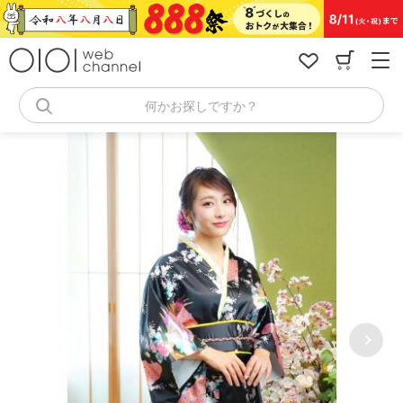
コ
ン
テ
ン
ツ
へ
何かお探しですか？
ス
キ
ッ
プ