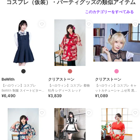
コスプレ（仮装）・パーティグッズの類似アイテム
このカテゴリーをすべてみる
BeWith
クリアストーン
クリアストーン
【ハロウィン】コスプレ
【ハロウィン】コスプレ 着物
【ハロウィン】コスプレ キャ
BeWith 制服 スイートビター学
牡丹 レディース レッド
ットカチューシャ ふせ耳 黒×
¥6,490
¥3,839
¥1,089
園ブラック かわいい
ピンク ユニセックス