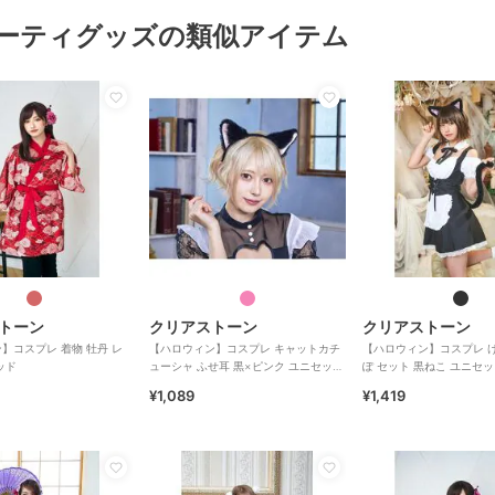
ーティグッズの類似アイテム
トーン
クリアストーン
クリアストーン
】コスプレ 着物 牡丹 レ
【ハロウィン】コスプレ キャットカチ
【ハロウィン】コスプレ 
ッド
ューシャ ふせ耳 黒×ピンク ユニセック
ぽ セット 黒ねこ ユニセ
ス
ク
¥1,089
¥1,419