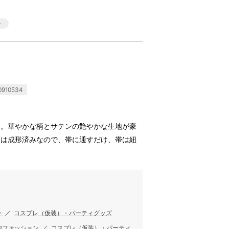
910534
す。華やかな柄とサテンの艶やかな生地が豪
りは成形済みなので、帯に通すだけ、帯は紐
ン
／
コスプレ（仮装）・パーティグッズ
他ファッション
／
コスプレ（仮装）・パーティ