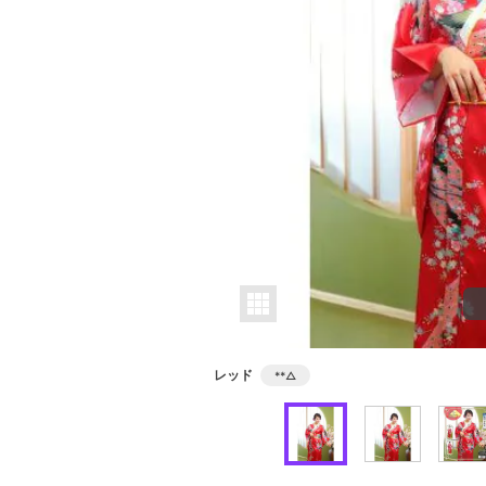
レッド
**
△