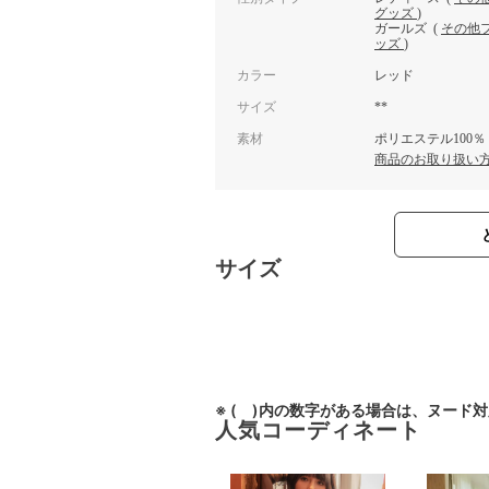
グッズ
)
ガールズ
(
その他
ッズ
)
カラー
レッド
サイズ
**
素材
ポリエステル100％
商品のお取り扱い
サイズ
※ ( )内の数字がある場合は、ヌード
人気コーディネート