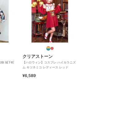
クリアストーン
物 城下町
【ハロウィン】コスプレ ハイカラニズ
ム キツネミコ レディース レッド
¥6,589