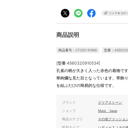
商品説明
商品番号：CF020-91966
型番：4560320
[型番:4560320910534]
孔雀の柄が大きく入った赤色の着物で
華絢爛な見た目となっています。帯飾
を結ぶだけの簡易的な仕様です。
ブランド
クリアストーン
ショップ
Maris Japan
商品カテゴリ
その他ファッショ
性別タイプ
レディース
(
その