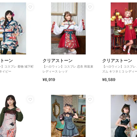
トーン
クリアストーン
クリアストーン
】コスプレ 着物 城下町
【ハロウィン】コスプレ 恋衣 和装束
【ハロウィン】コスプレ
ネイビー
レディース レッド
ズム キツネミコ レディ
¥6,919
¥6,589