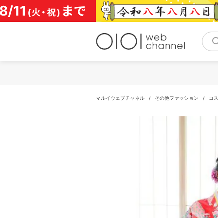
コ
ン
テ
ン
ツ
へ
ス
キ
ッ
プ
マルイウェブチャネル
/
その他ファッション
/
コ