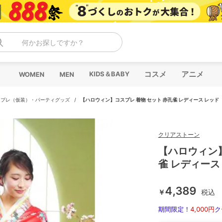
何かお探しですか？
コスメ
アニメ
KIDS＆BABY
WOMEN
MEN
スプレ（仮装）・パーティグッズ
/
【ハロウィン】コスプレ 着物 セット 赤孔雀 レディース レッド
クリアストーン
【ハロウィン】
雀 レディース
4,389
￥
税込
期間限定！
4,000円
ク