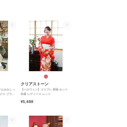
クリアストーン
けもみみしっ
【ハロウィン】コスプレ 着物 セット
ックス ブラッ
朱蝶 レディース レッド
¥5,489