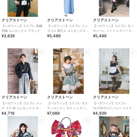
クリアストーン
クリアストーン
クリアストーン
【ハロウィン】コスプレ 刺繍
【ハロウィン】コスプレ メン
【ハロウィン】コスプレ モノ
羽織 ユニセックス ブラック
ズコス 奉行人 ユニセックス ブ
キューレ メイド レディース ブ
¥3,839
¥5,489
¥5,489
ルー
ラック
クリアストーン
クリアストーン
クリアストーン
【ハロウィン】コスプレ メン
【ハロウィン】コスプレ ダス
【ハロウィン】コスプレ
ズ コス 侍 ユニセックス ネイ
ティコンフィ キティ レディー
GLOWHOLIC バニー メイド
¥4,719
¥7,689
¥4,939
ビー
ス サックスブルー
レディース ブラック