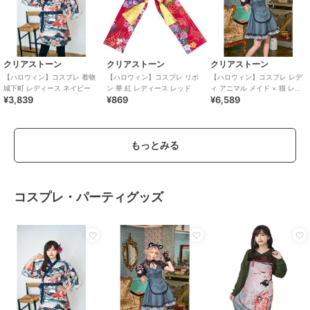
クリアストーン
クリアストーン
クリアストーン
【ハロウィン】コスプレ 着物
【ハロウィン】コスプレ リボ
【ハロウィン】コスプレ レデ
城下町 レディース ネイビー
ン 華 紅 レディース レッド
ィ アニマル メイド × 猫 レデ
¥3,839
¥869
¥6,589
ィース グレー
もっとみる
コスプレ・パーティグッズ