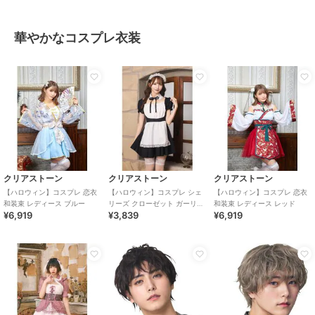
華やかなコスプレ衣装
クリアストーン
クリアストーン
クリアストーン
【ハロウィン】コスプレ 恋衣
【ハロウィン】コスプレ シェ
【ハロウィン】コスプレ 恋衣
和装束 レディース ブルー
リーズ クローゼット ガーリー
和装束 レディース レッド
¥6,919
¥3,839
¥6,919
メイド レディース ブラック