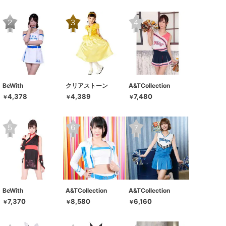
BeWith
クリアストーン
A&TCollection
4,378
4,389
7,480
￥
￥
￥
BeWith
A&TCollection
A&TCollection
7,370
8,580
6,160
￥
￥
￥