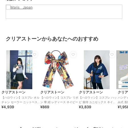
クリアストーンからあなたへのおすすめ
クリアストーン
クリアストーン
クリアストーン
クリ
【ハロウィン】コスプレ オル
【ハロウィン】コスプレ リボ
【ハロウィン】コスプレ ハッ
ハンディ 
チャン セーラー ニットベス
ン 華 紺 レディース ネイビー
ピ 柴侍 ユニセックス ネイビ
み式 首
¥4,939
¥869
¥3,839
¥1,95
ト レディース グレー×ブラッ
ー
デザイン
ク