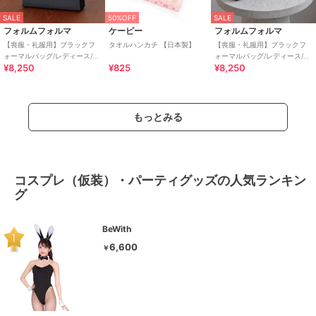
SALE
50%OFF
SALE
フォルムフォルマ
ケーピー
フォルムフォルマ
【喪服・礼服用】ブラックフ
タオルハンカチ 【日本製】
【喪服・礼服用】ブラックフ
ォーマルバッグ/レディース/日
ォーマルバッグ/レディース/日
¥8,250
¥825
¥8,250
本製/葬式/冠婚葬祭/夏/お受験
本製/葬式/冠婚葬祭/夏
もっとみる
コスプレ（仮装）・パーティグッズの人気ランキン
グ
BeWith
6,600
￥