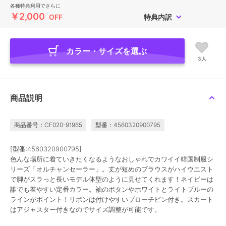
各種特典利用でさらに
￥2,000
OFF
特典内訳
カラー・サイズを選ぶ
3人
商品説明
商品番号：CF020-91965
型番：4560320900795
[型番:4560320900795]
色んな場所に着ていきたくなるようなおしゃれでカワイイ韓国制服シ
リーズ「オルチャンセーラー」。丈が短めのブラウスがハイウエスト
で脚がスラっと長いモデル体型のように見せてくれます！ネイビーは
誰でも着やすい定番カラー。袖のボタンやホワイトとライトブルーの
ラインがポイント！リボンは付けやすいブローチピン付き。スカート
はアジャスター付きなのでサイズ調整が可能です。