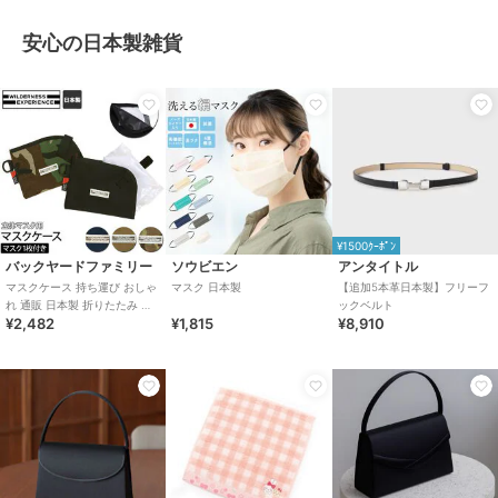
安心の日本製雑貨
¥1500ｸｰﾎﾟﾝ
バックヤードファミリー
ソウビエン
アンタイトル
マスクケース 持ち運び おしゃ
マスク 日本製
【追加5本革日本製】フリーフ
れ 通販 日本製 折りたたみ メ
ックベルト
¥2,482
¥1,815
¥8,910
ンズ 携帯 予備 マスク かっこ
いい