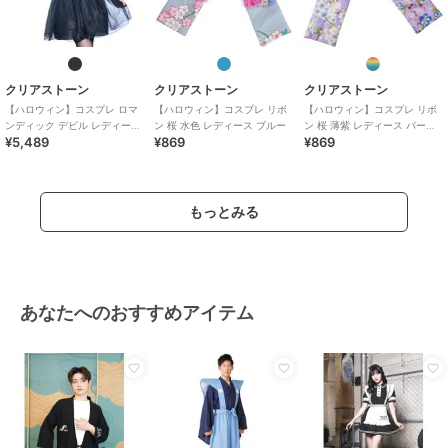
クリアストーン
クリアストーン
クリアストーン
【ハロウィン】コスプレ ロマ
【ハロウィン】コスプレ リボ
【ハロウィン】コスプレ リボ
ンディック デビル レディース
ン 桜 水色 レディース ブルー
ン 桜 薄紫 レディース パープ
¥5,489
¥869
¥869
ブラック
ル
もっとみる
あなたへのおすすめアイテム