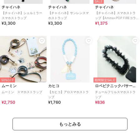
SALE
チャイハネ
チャイハネ
チャイハネ
【チャイハネ】シェルミラー
【チャイハネ】サンレンスマ
【チャイハネ】スマホストラ
スマホストラップ
ホストラップ
ップ【Amina×POP FIREコラ
¥3,300
¥3,300
¥1,375
ボ】
50%OFF
期間限定SALE
ムーミン
カヒコ
ロペピクニックパサージュ
ムーミン スマホストラップ
【カヒコ】アロスマホストラ
チュールフリルスマホストラ
ップ
ップ
¥2,750
¥1,760
¥836
もっとみる