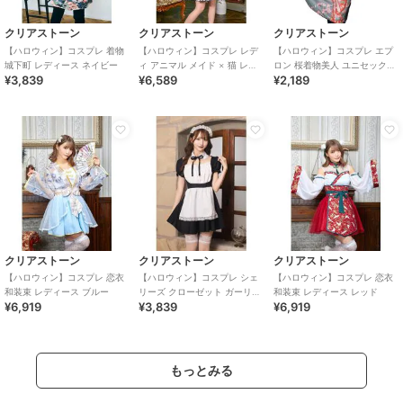
クリアストーン
クリアストーン
クリアストーン
【ハロウィン】コスプレ 着物
【ハロウィン】コスプレ レデ
【ハロウィン】コスプレ エプ
城下町 レディース ネイビー
ィ アニマル メイド × 猫 レデ
ロン 桜着物美人 ユニセックス
¥3,839
¥6,589
¥2,189
ィース グレー
ピンク
クリアストーン
クリアストーン
クリアストーン
【ハロウィン】コスプレ 恋衣
【ハロウィン】コスプレ シェ
【ハロウィン】コスプレ 恋衣
和装束 レディース ブルー
リーズ クローゼット ガーリー
和装束 レディース レッド
¥6,919
¥3,839
¥6,919
メイド レディース ブラック
もっとみる