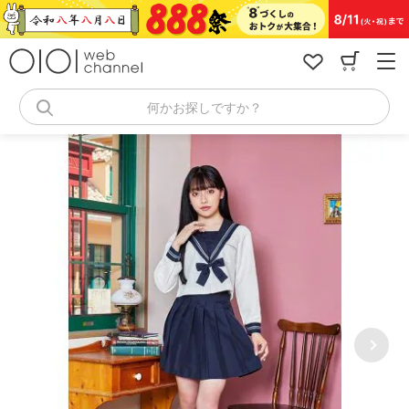
コ
ン
テ
ン
ツ
へ
何かお探しですか？
ス
キ
ッ
プ