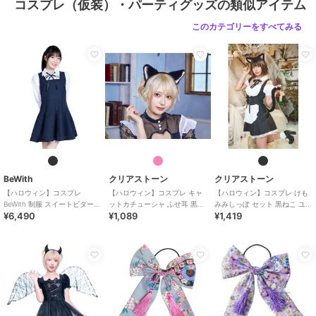
コスプレ（仮装）・パーティグッズの類似アイテム
このカテゴリーをすべてみる
BeWith
クリアストーン
クリアストーン
【ハロウィン】コスプレ
【ハロウィン】コスプレ キャ
【ハロウィン】コスプレ けも
BeWith 制服 スイートビター学
ットカチューシャ ふせ耳 黒×
みみしっぽ セット 黒ねこ ユニ
¥6,490
¥1,089
¥1,419
園ブラック かわいい
ピンク ユニセックス
セックス ブラック