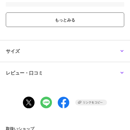
ブランド
クリアストーン
ショップ
Maris Japan
商品カテゴリ
その他ファッション
／
コスプレ
（仮装）・パーティグッズ
性別タイプ
レディース
その他ファッション
／
コスプレ
サイズ
（仮装）・パーティグッズ
ガールズ
その他ファッション
／
コスプレ
（仮装）・パーティグッズ
レビュー・口コミ
カラー
ネイビー
サイズ
**
素材
ポリエステル100％
商品のお取り扱い方法
取扱いショップ