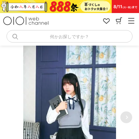
コ
ン
テ
ン
ツ
へ
何かお探しですか？
ス
キ
ッ
プ