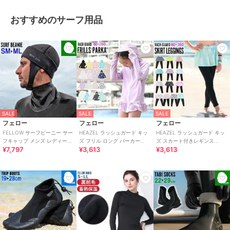
おすすめのサーフ用品
SALE
SALE
SALE
フェロー
フェロー
フェロー
FELLOW サーフビーニー サー
HEAZEL ラッシュガード キッ
HEAZEL ラッシュガード キッ
フキャップ メンズ レディース
ズ フリル ロング パーカー
ズ スカート付きレギンス
¥7,797
¥3,613
¥3,613
3mm ジャージ ヘッドキャッ
UPF50+ 接触冷感 UVカット
UPF50+ 接触冷感 UVカット
プ