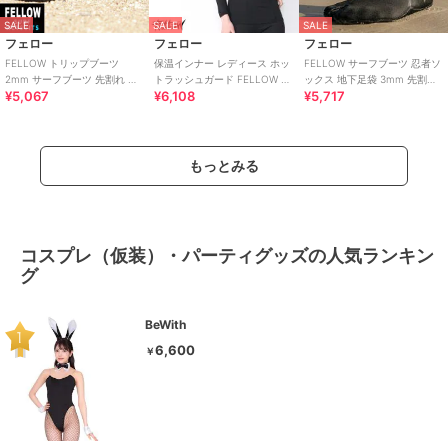
SALE
SALE
SALE
フェロー
フェロー
フェロー
FELLOW トリップブーツ
保温インナー レディース ホッ
FELLOW サーフブーツ 忍者ソ
2mm サーフブーツ 先割れ ス
トラッシュガード FELLOW 裏
ックス 地下足袋 3mm 先割れ
¥5,067
¥6,108
¥5,717
プリット サーフィン SUP 怪我
起毛 紫外線予防 UPF53+ 長袖
タイプ スプリット サーフィン
防止
もっとみる
コスプレ（仮装）・パーティグッズの人気ランキン
グ
BeWith
6,600
￥