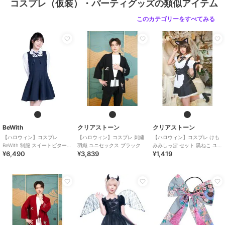
コスプレ（仮装）・パーティグッズの類似アイテム
このカテゴリーをすべてみる
BeWith
クリアストーン
クリアストーン
【ハロウィン】コスプレ
【ハロウィン】コスプレ 刺繍
【ハロウィン】コスプレ けも
BeWith 制服 スイートビター学
羽織 ユニセックス ブラック
みみしっぽ セット 黒ねこ ユニ
¥6,490
¥3,839
¥1,419
園ブラック かわいい
セックス ブラック