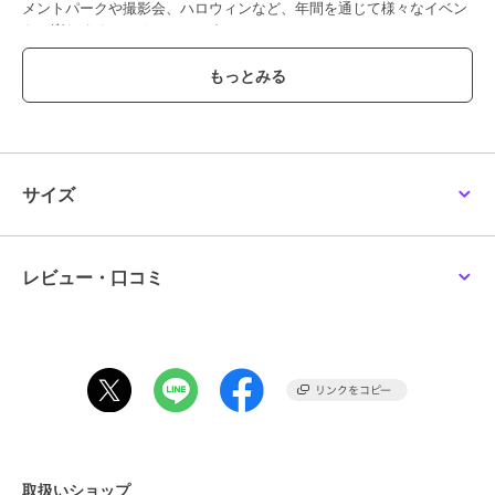
メントパークや撮影会、ハロウィンなど、年間を通じて様々なイベン
トで楽しめるコスチュームです。
ブランド
クリアストーン
ショップ
Maris Japan
商品カテゴリ
その他ファッション
／
コスプレ
サイズ
（仮装）・パーティグッズ
性別タイプ
レディース
その他ファッション
／
コスプレ
（仮装）・パーティグッズ
レビュー・口コミ
ガールズ
その他ファッション
／
コスプレ
（仮装）・パーティグッズ
カラー
グレー
サイズ
**
素材
ポリエステル100％
商品のお取り扱い方法
取扱いショップ