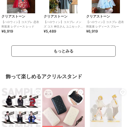
クリアストーン
クリアストーン
クリアストーン
【ハロウィン】コスプレ 恋衣
【ハロウィン】コスプレ メン
【ハロウィン】コスプレ 恋衣
和装束 レディース レッド
ズ コス 神主さん ユニセックス
和装束 レディース ブルー
¥6,919
¥5,489
¥6,919
ブルー
もっとみる
飾って楽しめるアクリルスタンド