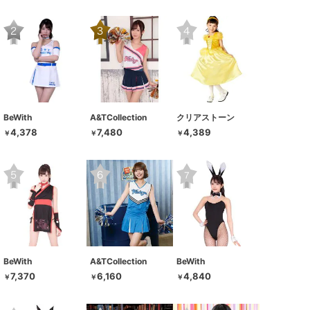
BeWith
A&TCollection
クリアストーン
4,378
7,480
4,389
￥
￥
￥
BeWith
A&TCollection
BeWith
7,370
6,160
4,840
￥
￥
￥