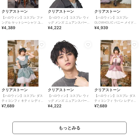
クリアストーン
クリアストーン
クリアストーン
【ハロウィン】コスプレ ファ
【ハロウィン】コスプレ ウィ
【ハロウィン】コスプレ
ングル ケットシーシャツ ユニ
ッグ メンズ ニュアンスパーマ
GLOWHOLIC バニー メイド
¥4,389
¥4,222
¥4,939
セックス グレー ハロウィーン
アッシュ ベージュ
レディース ブラック
クリアストーン
クリアストーン
クリアストーン
【ハロウィン】コスプレ ダス
【ハロウィン】コスプレ ウィ
【ハロウィン】コスプレ ダス
ティコンフィ キティ レディー
ッグ メンズ ニュアンスパーマ
ティコンフィ ラパン レディー
¥7,689
¥4,222
¥7,689
ス サックスブルー
ブラック
ス ピンク
もっとみる