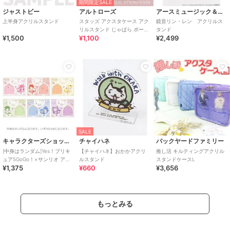
期間限定SALE
ジャストビー
アルトローズ
アースミュージック＆エコロジー
上半身アクリルスタンド
スタッズ アクスタケース アク
鏡音リン・レン アクリルス
リルスタンド じゃばら ポーチ
タンド
¥1,500
¥1,100
¥2,499
推し活
SALE
キャラクターズショップ ラフラフ
チャイハネ
バックヤードファミリー
[中身はランダム]Yes！プリキ
【チャイハネ】おかかアクリ
推し活 キルティングアクリル
ュア5GoGo！×サンリオ アク
ルスタンド
スタンドケースL
¥1,375
¥660
¥3,656
リルスタンドコレクション
もっとみる