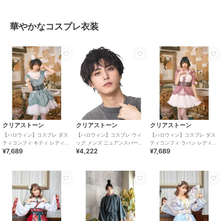
華やかなコスプレ衣装
クリアストーン
クリアストーン
クリアストーン
【ハロウィン】コスプレ ダス
【ハロウィン】コスプレ ウィ
【ハロウィン】コスプレ ダス
ティコンフィ キティ レディー
ッグ メンズ ニュアンスパーマ
ティコンフィ ラパン レディー
¥7,689
¥4,222
¥7,689
ス サックスブルー
ブラック
ス ピンク