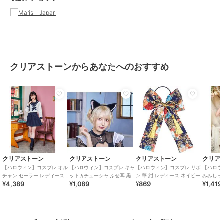
クリアストーンからあなたへのおすすめ
クリアストーン
クリアストーン
クリアストーン
クリ
【ハロウィン】コスプレ オル
【ハロウィン】コスプレ キャ
【ハロウィン】コスプレ リボ
【ハロ
チャン セーラー レディース
ットカチューシャ ふせ耳 黒×
ン 華 紺 レディース ネイビー
みみしっ
¥4,389
¥1,089
¥869
¥1,41
ネイビー
ピンク ユニセックス
ニセッ