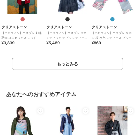
クリアストーン
クリアストーン
クリアストーン
【ハロウィン】コスプレ 刺繍
【ハロウィン】コスプレ ロマ
【ハロウィン】コスプレ リボ
羽織 ユニセックス レッド
ンディック デビル レディース
ン 桜 水色 レディース ブルー
¥3,839
¥5,489
¥869
ブラック
もっとみる
あなたへのおすすめアイテム