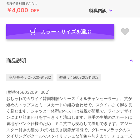
各種特典利用でさらに
￥4,000
OFF
特典内訳
カラー・サイズを選ぶ
商品説明
商品番号：CF020-91962
型番：4560320911302
[型番:4560320911302]
おしゃれでカワイイ韓国制服シリーズ「オルチャンセーラー」。丈が
短めのトップスとミニスカートの組み合わせで、スタイルよく脚を長
く見せます。シャツと一体型のベストは着脱が簡単で、ラインデザイ
ンにより顔まわりをすっきりと演出します。厚手の生地のスカートは
裏地がパンツ仕様のため、ミニ丈でも安心して着用できます。アジャ
スター付きの細めリボンは長さ調節が可能で、グレー×ブラックのス
タイリングがクールでスタイリッシュな印象を与えます。アミューズ