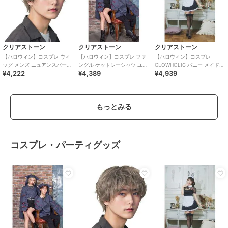
クリアストーン
クリアストーン
クリアストーン
【ハロウィン】コスプレ ウィ
【ハロウィン】コスプレ ファ
【ハロウィン】コスプレ
ッグ メンズ ニュアンスパーマ
ングル ケットシーシャツ ユニ
GLOWHOLIC バニー メイド
¥4,222
¥4,389
¥4,939
アッシュ ベージュ
セックス グレー ハロウィーン
レディース ブラック
もっとみる
コスプレ・パーティグッズ