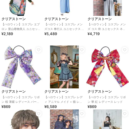
クリアストーン
クリアストーン
クリアストーン
【ハロウィン】コスプレ エプ
【ハロウィン】コスプレ メン
【ハロウィン】コスプレ メン
ロン 里山着物美人 ユニセック
ズコス 奉行人 ユニセックス ブ
ズ コス 侍 ユニセックス ネイ
¥2,189
¥5,489
¥4,719
ス ブルー
ルー
ビー
クリアストーン
クリアストーン
クリアストーン
【ハロウィン】コスプレ リボ
【ハロウィン】コスプレ レデ
【ハロウィン】コスプレ リボ
ン 桜 薄紫 レディース パープ
ィ アニマル メイド × 猫 レデ
ン 華 紅 レディース レッド
¥869
¥6,589
¥869
ル
ィース グレー