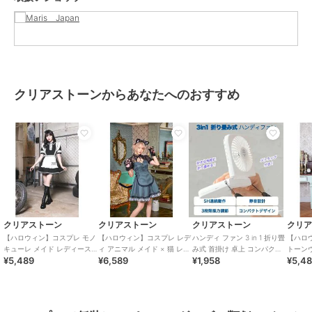
クリアストーンからあなたへのおすすめ
クリアストーン
クリアストーン
クリアストーン
クリ
【ハロウィン】コスプレ モノ
【ハロウィン】コスプレ レデ
ハンディ ファン 3 in 1 折り畳
【ハロ
キューレ メイド レディース
ィ アニマル メイド × 猫 レデ
み式 首掛け 卓上 コンパクト
トーン
¥5,489
¥6,589
¥1,958
¥5,4
ブラック
ィース グレー
デザイン ひんやり グッズ
ブラッ