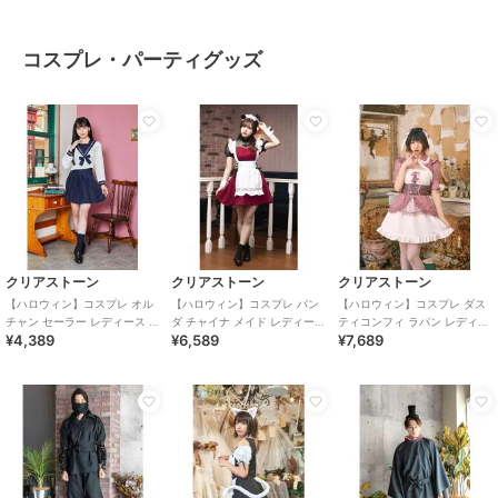
コスプレ・パーティグッズ
クリアストーン
クリアストーン
クリアストーン
【ハロウィン】コスプレ オル
【ハロウィン】コスプレ パン
【ハロウィン】コスプレ ダス
チャン セーラー レディース ネ
ダ チャイナ メイド レディース
ティコンフィ ラパン レディー
¥4,389
¥6,589
¥7,689
イビー
レッド
ス ピンク