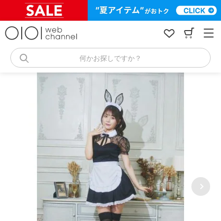
コ
ン
テ
ン
ツ
へ
何かお探しですか？
ス
キ
ッ
プ