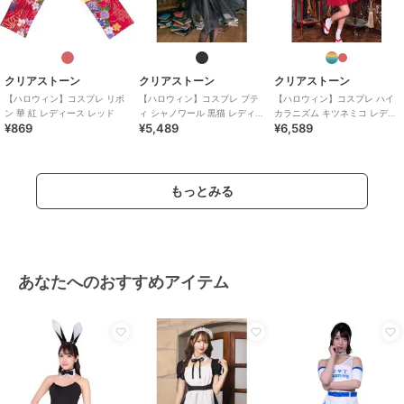
クリアストーン
クリアストーン
クリアストーン
【ハロウィン】コスプレ リボ
【ハロウィン】コスプレ プテ
【ハロウィン】コスプレ ハイ
ン 華 紅 レディース レッド
ィ シャノワール 黒猫 レディー
カラニズム キツネミコ レディ
¥869
¥5,489
¥6,589
ス ブラック ハロウィン
ース レッド
もっとみる
あなたへのおすすめアイテム