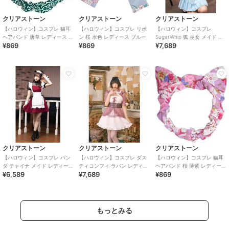
クリアストーン
クリアストーン
クリアストーン
【ハロウィン】コスプレ 猫耳
【ハロウィン】コスプレ リボ
【ハロウィン】コスプレ
ヘアバンド 唐草 レディース グ
ン 桜 水色 レディース ブルー
SugarWhip 狐 巫女 メイド レ
¥869
¥869
¥7,689
リーン
ディース ブルー
クリアストーン
クリアストーン
クリアストーン
【ハロウィン】コスプレ パン
【ハロウィン】コスプレ ダス
【ハロウィン】コスプレ 猫耳
ダ チャイナ メイド レディース
ティコンフィ ラパン レディー
ヘアバンド 桜 薄紫 レディース
¥6,589
¥7,689
¥869
レッド
ス ピンク
パープル
もっとみる