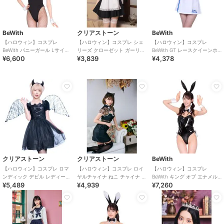
BeWith
クリアストーン
BeWith
【ハロウィン】コスプレ
【ハロウィン】コスプレ シェ
【ハロウィン】コスプレ
BeWith バニーガール Lサイズ
リーズ クローゼット ガーリー
BeWith GT レースクイーンホ
¥6,600
¥3,839
¥4,378
ブラック かわいい
メイド レディース ブラック
ワイト かわいい
クリアストーン
クリアストーン
BeWith
【ハロウィン】コスプレ ロマ
【ハロウィン】コスプレ ロイ
【ハロウィン】コスプレ
ンディック デビル レディース
ヤルチャイナ ねこ チャイナ ビ
BeWith キング オブ エナメル
¥5,489
¥4,939
¥7,260
ブラック
ター レディース ブラック
バニーブラック かわいい