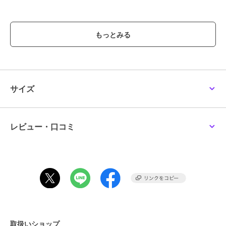
ブランド
クリアストーン
ショップ
Maris Japan
商品カテゴリ
その他ファッション
／
コスプレ
（仮装）・パーティグッズ
性別タイプ
レディース
サイズ
その他ファッション
／
コスプレ
（仮装）・パーティグッズ
ガールズ
その他ファッション
／
コスプレ
レビュー・口コミ
（仮装）・パーティグッズ
カラー
ブラック
サイズ
**
素材
ポリエステル100％、レース部分/
ナイロン90％、ポリウレタン10％
商品のお取り扱い方法
取扱いショップ