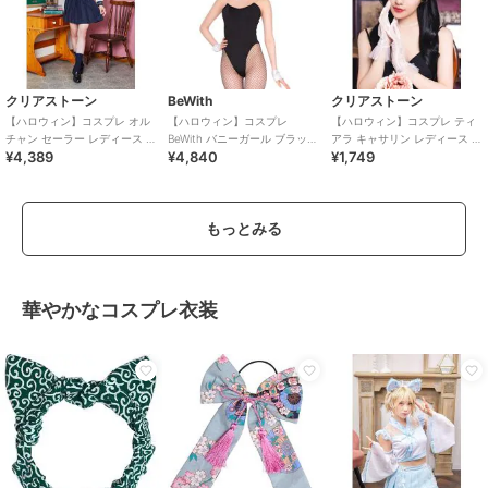
クリアストーン
BeWith
クリアストーン
【ハロウィン】コスプレ オル
【ハロウィン】コスプレ
【ハロウィン】コスプレ ティ
チャン セーラー レディース ネ
BeWith バニーガール ブラック
アラ キャサリン レディース シ
¥4,389
¥4,840
¥1,749
イビー
かわいい
ルバー
もっとみる
華やかなコスプレ衣装