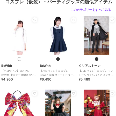
コスプレ（仮装）・パーティグッズの類似アイテム
このカテゴリーをすべてみる
BeWith
BeWith
クリアストーン
【ハロウィン】コスプレ
【ハロウィン】コスプレ
【ハロウィン】コスプレ モノ
BeWith 東京ナース物語ホワイ
BeWith 制服 スイートビター学
トーンヴァンパイア メンズ ブ
¥4,950
¥6,490
¥5,489
ト かわいい
園ブラック かわいい
ラック ハロウィーン