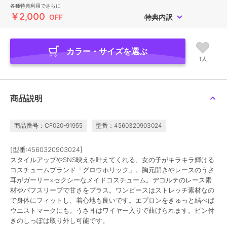
各種特典利用でさらに
￥2,000
OFF
特典内訳
カラー・サイズを選ぶ
1人
商品説明
商品番号：CF020-91955
型番：4560320903024
[型番:4560320903024]
スタイルアップやSNS映えを叶えてくれる、女の子がキラキラ輝ける
コスチュームブランド「グロウホリック」。胸元開きやレースのうさ
耳がガーリー×セクシーなメイドコスチューム。デコルテのレース素
材やパフスリーブで甘さをプラス。ワンピースはストレッチ素材なの
で身体にフィットし、着心地も良いです。エプロンをきゅっと結べば
ウエストマークにも。うさ耳はワイヤー入りで曲げられます。ピン付
きのしっぽは取り外し可能です。