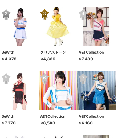
BeWith
クリアストーン
A&TCollection
4,378
4,389
7,480
￥
￥
￥
BeWith
A&TCollection
A&TCollection
7,370
8,580
6,160
￥
￥
￥