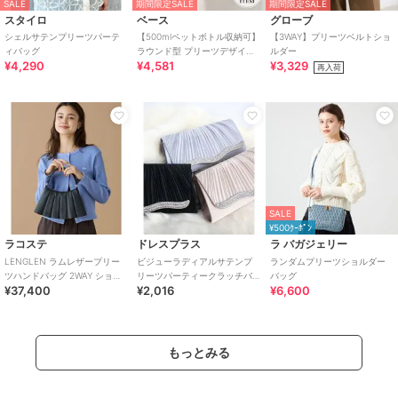
SALE
期間限定SALE
期間限定SALE
スタイロ
ベース
グローブ
シェルサテンプリーツパーテ
【500mlペットボトル収納可】
【3WAY】プリーツベルトショ
ィバッグ
ラウンド型 プリーツデザイン
ルダー
¥4,290
¥4,581
¥3,329
トートバッグ
再入荷
SALE
¥500ｸｰﾎﾟﾝ
ラコステ
ドレスプラス
ラ バガジェリー
LENGLEN ラムレザープリー
ビジューラディアルサテンプ
ランダムプリーツショルダー
ツハンドバッグ 2WAY ショル
リーツパーティークラッチバ
バッグ
¥37,400
¥2,016
¥6,600
ダーバッグ
ッグ
もっとみる