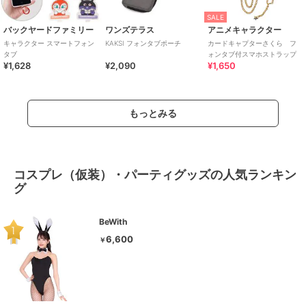
SALE
バックヤードファミリー
ワンズテラス
アニメキャラクター
キャラクター スマートフォン
KAKSI フォンタブポーチ
カードキャプターさくら フ
タブ
ォンタブ付スマホストラップ
¥1,628
¥2,090
¥1,650
もっとみる
コスプレ（仮装）・パーティグッズの人気ランキン
グ
BeWith
6,600
￥