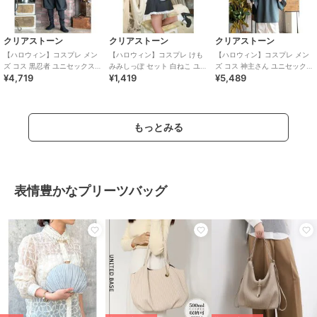
クリアストーン
クリアストーン
クリアストーン
【ハロウィン】コスプレ メン
【ハロウィン】コスプレ けも
【ハロウィン】コスプレ メン
ズ コス 黒忍者 ユニセックス
みみしっぽ セット 白ねこ ユニ
ズ コス 神主さん ユニセックス
¥4,719
¥1,419
¥5,489
ブラック
セックス ホワイト
ブルー
もっとみる
表情豊かなプリーツバッグ