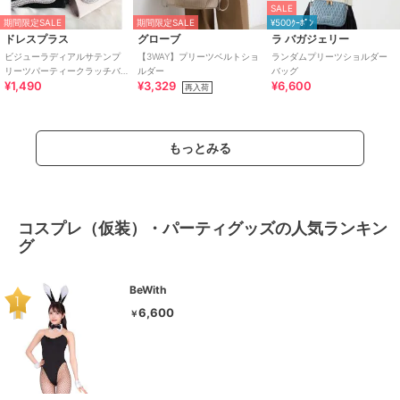
SALE
期間限定SALE
期間限定SALE
¥500ｸｰﾎﾟﾝ
ドレスプラス
グローブ
ラ バガジェリー
ビジューラディアルサテンプ
【3WAY】プリーツベルトショ
ランダムプリーツショルダー
リーツパーティークラッチバ
ルダー
バッグ
¥1,490
¥3,329
¥6,600
ッグ
再入荷
もっとみる
コスプレ（仮装）・パーティグッズの人気ランキン
グ
BeWith
6,600
￥