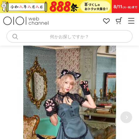
コ
ン
テ
ン
ツ
へ
何かお探しですか？
ス
キ
ッ
プ