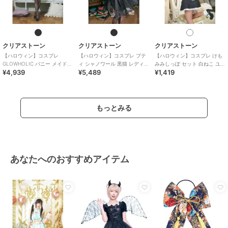
クリアストーン
クリアストーン
クリアストーン
【ハロウィン】コスプレ
【ハロウィン】コスプレ プテ
【ハロウィン】コスプレ けも
GLOWHOLIC バニー メイド
ィ シャノワール 黒猫 レディー
みみしっぽ セット 白ねこ ユニ
¥4,939
¥5,489
¥1,419
レディース ブラック
ス ブラック ハロウィン
セックス ホワイト
もっとみる
あなたへのおすすめアイテム