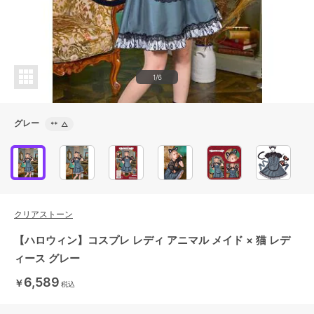
1/6
グレー
**
△
クリアストーン
【ハロウィン】コスプレ レディ アニマル メイド × 猫 レデ
ィース グレー
6,589
￥
税込