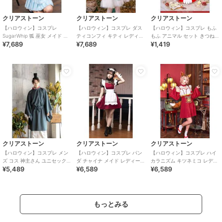
クリアストーン
クリアストーン
クリアストーン
【ハロウィン】コスプレ
【ハロウィン】コスプレ ダス
【ハロウィン】コスプレ もふ
SugarWhip 狐 巫女 メイド レ
ティコンフィ キティ レディー
もふ アニマル セット きつねの
¥7,689
¥7,689
¥1,419
ディース ブルー
ス サックスブルー
手 ユニセックス ブラウン
クリアストーン
クリアストーン
クリアストーン
【ハロウィン】コスプレ メン
【ハロウィン】コスプレ パン
【ハロウィン】コスプレ ハイ
ズ コス 神主さん ユニセックス
ダ チャイナ メイド レディース
カラニズム キツネミコ レディ
¥5,489
¥6,589
¥6,589
ブルー
レッド
ース レッド
もっとみる