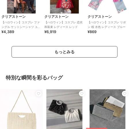
クリアストーン
クリアストーン
クリアストーン
【ハロウィン】コスプレ ファ
【ハロウィン】コスプレ 恋衣
【ハロウィン】コスプレ リボ
ングル ケットシーシャツ ユニ
和装束 レディース レッド
ン 桜 水色 レディース ブルー
¥4,389
¥6,919
¥869
セックス グレー ハロウィーン
もっとみる
特別な瞬間を彩るバッグ