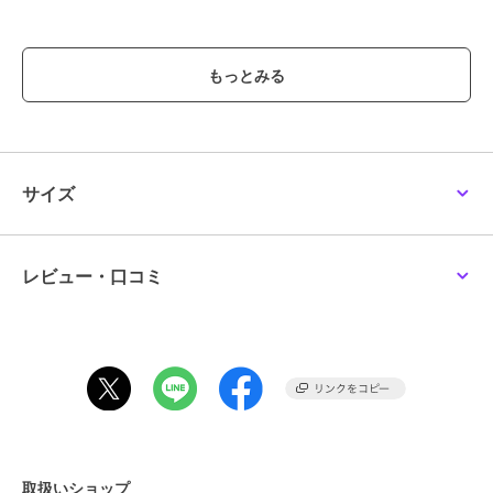
ブランド
クリアストーン
ショップ
Maris Japan
商品カテゴリ
その他ファッション
／
コスプレ
（仮装）・パーティグッズ
性別タイプ
レディース
サイズ
その他ファッション
／
コスプレ
（仮装）・パーティグッズ
ガールズ
その他ファッション
／
コスプレ
レビュー・口コミ
（仮装）・パーティグッズ
カラー
グレー
サイズ
**
素材
ポリエステル100％、レース部分/
ナイロン90％、ポリウレタン10％
商品のお取り扱い方法
取扱いショップ