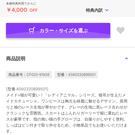
各種特典利用でさらに
￥4,000
OFF
特典内訳
カラー・サイズを選ぶ
商品説明
商品番号：CF020-91936
型番：4560320899501
[型番:4560320899501]
メイド×猫が可愛い！「レディアニマル」シリーズ。猫耳が生えたメ
イドカチューシャ。ワンピースは胸元を綺麗に魅せるデザイン。肩周
りと袖のレース生地が華やかです。グレーの生地に黒レース合わせが
クラシックな雰囲気。スカートはふんわりガーリーで裾に重ねたレー
スが豪華です。指の無い猫の手グローブは、自撮りがしやすく便利。
しっぽはピン付きで取り外せるため、小物単品でもお使いいただけま
す。