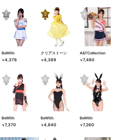
BeWith
クリアストーン
A&TCollection
4,378
4,389
7,480
￥
￥
￥
BeWith
BeWith
BeWith
7,370
4,840
7,260
￥
￥
￥