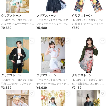
クリアストーン
クリアストーン
クリアストーン
【ハロウィン】コスプレ えな
【ハロウィン】コスプレ ロマ
【ハロウィン】コスプレ リボ
こ コラボ アニバーサリー メイ
ンディック デビル レディース
ン 華 紺 レディース ネイビー
¥9,889
¥5,489
¥869
ド セパレート レディース グリ
ブラック
ーン
クリアストーン
クリアストーン
クリアストーン
【ハロウィン】コスプレ 刺繍
【ハロウィン】コスプレ ロイ
【ハロウィン】コスプレ エプ
羽織 ユニセックス ブラック
ヤルチャイナ ねこ チャイナ ス
ロン 桜着物美人 ユニセックス
¥3,839
¥4,939
¥2,189
イート レディース ホワイト
ピンク