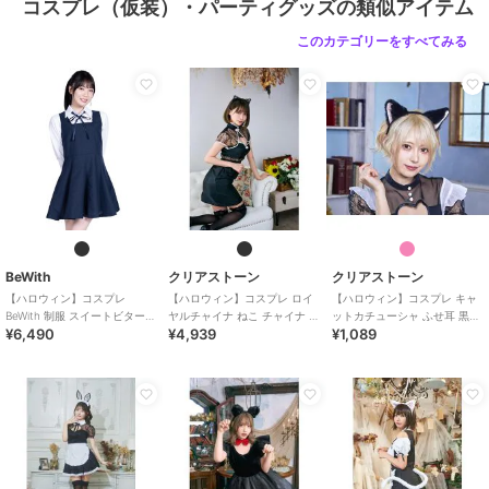
コスプレ（仮装）・パーティグッズの類似アイテム
このカテゴリーをすべてみる
BeWith
クリアストーン
クリアストーン
【ハロウィン】コスプレ
【ハロウィン】コスプレ ロイ
【ハロウィン】コスプレ キャ
BeWith 制服 スイートビター学
ヤルチャイナ ねこ チャイナ ビ
ットカチューシャ ふせ耳 黒×
¥6,490
¥4,939
¥1,089
園ブラック かわいい
ター レディース ブラック
ピンク ユニセックス