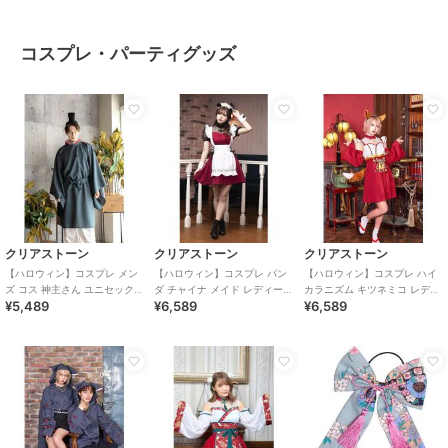
コスプレ・パーティグッズ
クリアストーン
クリアストーン
クリアストーン
【ハロウィン】コスプレ メン
【ハロウィン】コスプレ パン
【ハロウィン】コスプレ ハイ
ズ コス 神主さん ユニセックス
ダ チャイナ メイド レディース
カラニズム キツネミコ レディ
¥5,489
¥6,589
¥6,589
ブルー
レッド
ース レッド