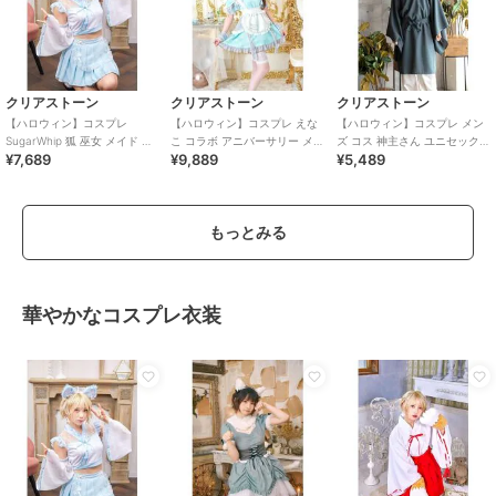
クリアストーン
クリアストーン
クリアストーン
【ハロウィン】コスプレ
【ハロウィン】コスプレ えな
【ハロウィン】コスプレ メン
SugarWhip 狐 巫女 メイド レ
こ コラボ アニバーサリー メイ
ズ コス 神主さん ユニセックス
¥7,689
¥9,889
¥5,489
ディース ブルー
ド ワンピース レディース グリ
ブルー
ーン
もっとみる
華やかなコスプレ衣装