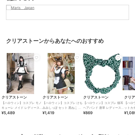
クリアストーンからあなたへのおすすめ
クリアストーン
クリアストーン
クリアストーン
クリ
【ハロウィン】コスプレ モノ
【ハロウィン】コスプレ けも
【ハロウィン】コスプレ 猫耳
【ハロ
キューレ メイド レディース
みみしっぽ セット 黒ねこ ユ
ヘアバンド 唐草 レディース
ットカチ
¥5,489
¥1,419
¥869
¥1,08
ブラック
ニセックス ブラック
グリーン
ピンク