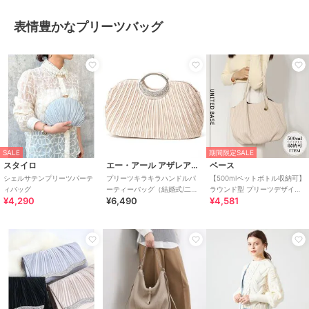
表情豊かなプリーツバッグ
SALE
期間限定SALE
スタイロ
エー・アール アザレアローズ
ベース
シェルサテンプリーツパーテ
プリーツキラキラハンドルパ
【500mlペットボトル収納可】
ィバッグ
ーティーバッグ（結婚式/二次
ラウンド型 プリーツデザイン
¥4,290
¥6,490
¥4,581
会/謝恩会/パーティー）
トートバッグ