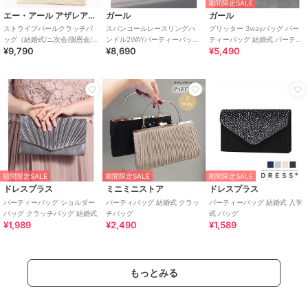
期間限定SALE
エー・アール アザレアローズ
ガール
ガール
ストライプパールクラッチバ
スパンコールレースリングハ
グリッター 3wayバッグ パー
ッグ（結婚式/ニ次会/謝恩会/パ
ンドル2WAYパーティーバッグ
ティーバッグ 結婚式 パーティ
¥9,790
¥8,690
¥5,490
ーティー）
結婚式 パーティー お呼ばれ オ
ー お呼ばれ オケージョン
ケージョン
期間限定SALE
期間限定SALE
期間限定SALE
ドレスプラス
ミニミニストア
ドレスプラス
パーティーバッグ ショルダー
パーティバッグ 結婚式 クラッ
パーティーバッグ 結婚式 入学
バッグ クラッチバッグ 結婚式
チバッグ
式 バッグ
¥1,989
¥2,490
¥1,589
もっとみる