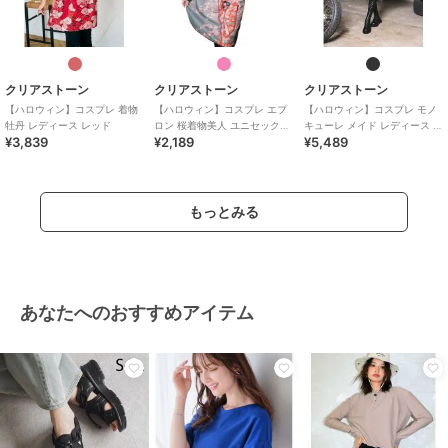
クリアストーン
クリアストーン
クリアストーン
【ハロウィン】コスプレ 着物
【ハロウィン】コスプレ エプ
【ハロウィン】コスプレ モノ
牡丹 レディース レッド
ロン 桜着物美人 ユニセックス
キューレ メイド レディース ブ
¥3,839
¥2,189
¥5,489
ピンク
ラック
もっとみる
あなたへのおすすめアイテム