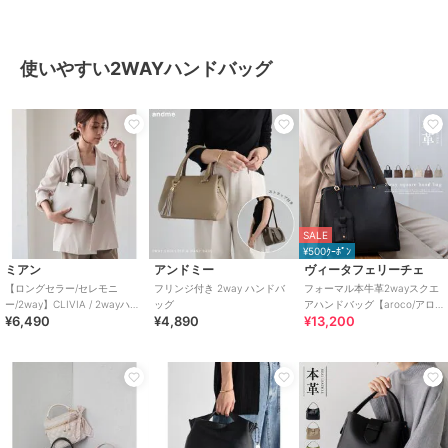
使いやすい2WAYハンドバッグ
SALE
¥500ｸｰﾎﾟﾝ
ミアン
アンドミー
ヴィータフェリーチェ
【ロングセラー/セレモニ
フリンジ付き 2way ハンドバ
フォーマル本牛革2wayスクエ
ー/2way】CLIVIA / 2wayハン
ッグ
アハンドバッグ【aroco/アロ
¥6,490
¥4,890
¥13,200
ドバッグ / ドラマ着用アイテム
コ】セレモニー向け