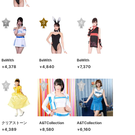
BeWith
BeWith
BeWith
4,378
4,840
7,370
￥
￥
￥
クリアストーン
A&TCollection
A&TCollection
4,389
8,580
6,160
￥
￥
￥