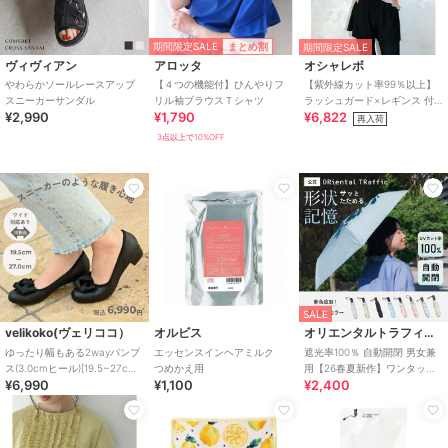
期間限定SALE
まとめ割
期間限定SALE
ヴィヴィアン
アロッタ
オシャレボ
やわらかソールレースアップ
【４つの機能付】ひんやりフ
【紫外線カット率99％以上】
スニーカーサンダル
リル袖ブラウスＴシャツ
ラッシュガード×レギンス 付
¥2,990
¥1,790
¥6,822
き タンキニ
再入荷
3点以上で10%OFF
SALE
velikoko(ヴェリココ）
オルビス
オリエンタルトラフィック
ゆったり幅もある2wayパンプ
エッセンスインヘアミルク
遮光率100％ 自動開閉 男女兼
ス(3.0cmヒール)[19.5~27cm]
つめかえ用
用【26春夏新作】ワンタッチ
¥6,990
¥1,100
¥2,400
ラクチンきれいシューズ
晴雨兼用 折りたたみ傘 /G-
0601