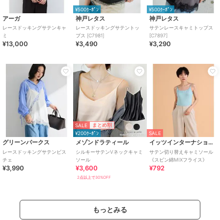
¥500ｸｰﾎﾟﾝ
¥500ｸｰﾎﾟﾝ
アーガ
神戸レタス
神戸レタス
レースドッキングサテンキャ
レースドッキングサテントッ
サテンレースキャミトップス
ミ
プス [C7981]
[C7897]
¥13,000
¥3,490
¥3,290
SALE
まとめ割
¥200ｸｰﾎﾟﾝ
SALE
グリーンパークス
メゾンドラティール
イッツインターナショナル
レースドッキングサテンビス
シルキーサテンVネックキャミ
サテン切り替えキャミソール
チェ
ソール
《スビン綿MIXフライス》
¥3,990
¥3,600
¥792
2点以上で30%OFF
もっとみる