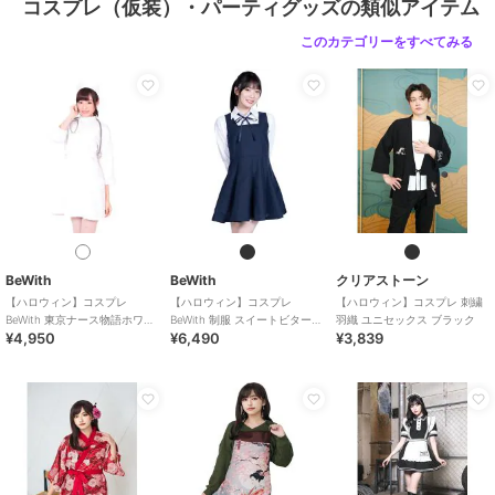
コスプレ（仮装）・パーティグッズの類似アイテム
このカテゴリーをすべてみる
BeWith
BeWith
クリアストーン
【ハロウィン】コスプレ
【ハロウィン】コスプレ
【ハロウィン】コスプレ 刺繍
BeWith 東京ナース物語ホワイ
BeWith 制服 スイートビター学
羽織 ユニセックス ブラック
¥4,950
¥6,490
¥3,839
ト かわいい
園ブラック かわいい