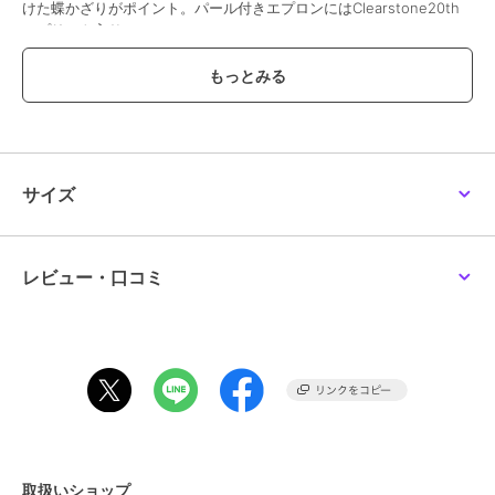
けた蝶かざりがポイント。パール付きエプロンにはClearstone20th
のプリント入り。
ブランド
クリアストーン
ショップ
Maris Japan
商品カテゴリ
その他ファッション
／
コスプレ
サイズ
（仮装）・パーティグッズ
性別タイプ
レディース
その他ファッション
／
コスプレ
（仮装）・パーティグッズ
レビュー・口コミ
ガールズ
その他ファッション
／
コスプレ
（仮装）・パーティグッズ
カラー
グリーン
サイズ
**
素材
ポリエステル100％
商品のお取り扱い方法
取扱いショップ