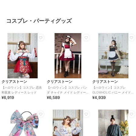
コスプレ・パーティグッズ
クリアストーン
クリアストーン
クリアストーン
【ハロウィン】コスプレ 恋衣
【ハロウィン】コスプレ パン
【ハロウィン】コスプレ
和装束 レディース レッド
ダ チャイナ メイド レディース
GLOWHOLIC バニー メイド
¥6,919
¥6,589
¥4,939
レッド
レディース ブラック