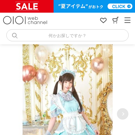
コ
ン
テ
ン
ツ
へ
何かお探しですか？
ス
キ
ッ
プ