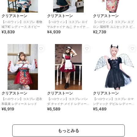
クリアストーン
クリアストーン
クリアストーン
【ハロウィン】コスプレ 着物
【ハロウィン】コスプレ ロイ
【ハロウィン】コスプレ エプ
城下町 レディース ネイビー
ヤルチャイナ ねこ チャイナ ビ
ロン 陽桜帯 ユニセックス ピン
¥3,839
¥4,939
¥2,739
ター レディース ブラック
ク
クリアストーン
クリアストーン
クリアストーン
【ハロウィン】コスプレ 恋衣
【ハロウィン】コスプレ パン
【ハロウィン】コスプレ ロマ
和装束 レディース レッド
ダ チャイナ メイド レディース
ンディック デビル レディース
¥6,919
¥6,589
¥5,489
レッド
ブラック
もっとみる