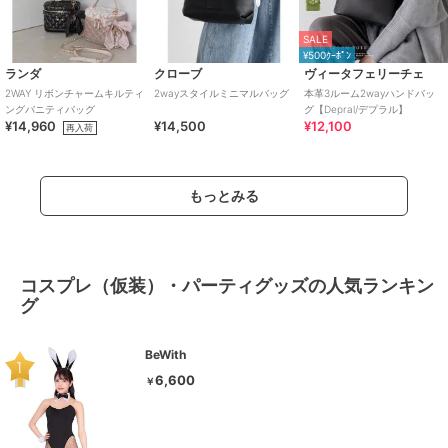
SALE
¥500ｸｰﾎﾟﾝ
ランダ
クローブ
ヴィータフェリーチェ
2WAY リボンチャームキルティ
2wayスタイルミニマルバッグ
本革3ルーム2wayハンドバッ
ングバニティバッグ
グ【Depral/デプラル】
¥14,960
¥14,500
¥12,100
再入荷
もっとみる
コスプレ（仮装）・パーティグッズの人気ランキン
グ
BeWith
6,600
￥