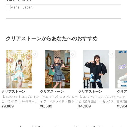
クリアストーンからあなたへのおすすめ
クリアストーン
クリアストーン
クリアストーン
クリ
【ハロウィン】コスプレ えな
【ハロウィン】コスプレ レデ
【ハロウィン】コスプレ ハッ
ハンディ 
こ コラボ アニバーサリー メ
ィ アニマル メイド × 猫 レデ
ピ 北斎浮世絵 ユニセックス
み式 首
¥9,889
¥6,589
¥4,389
¥1,95
イド セパレート レディース
ィース グレー
ネイビー
デザイン
グリーン