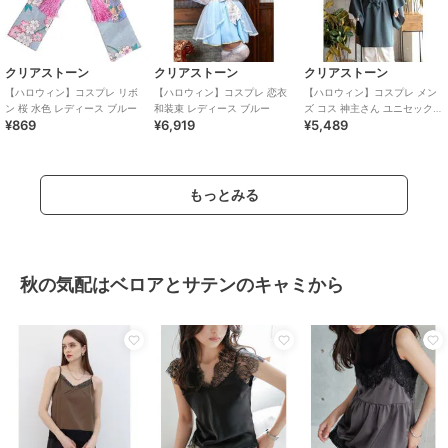
クリアストーン
クリアストーン
クリアストーン
【ハロウィン】コスプレ リボ
【ハロウィン】コスプレ 恋衣
【ハロウィン】コスプレ メン
ン 桜 水色 レディース ブルー
和装束 レディース ブルー
ズ コス 神主さん ユニセックス
¥869
¥6,919
¥5,489
ブルー
もっとみる
秋の気配はベロアとサテンのキャミから