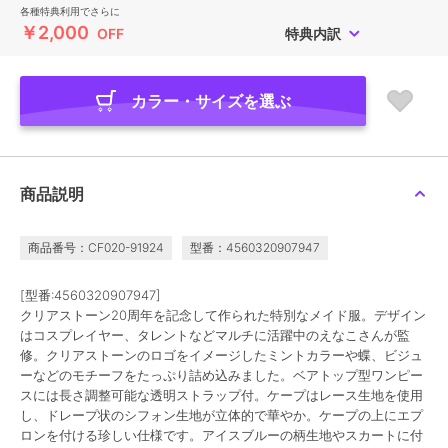
各種特典利用でさらに
￥2,000
OFF
特典内訳
カラー・サイズを選ぶ
商品説明
商品番号：CF020-91924
型番：4560320907947
[型番:4560320907947]
クリアストーン20周年を記念して作られた特別なメイド服。デザイン
はコスプレイヤー、タレントなどマルチに活躍中のえなこさんが監
修。クリアストーンのロゴをイメージしたミントカラーや蝶、ビジュ
ーなどのモチーフをたっぷり詰め込みました。ベアトップ型ワンピー
スには長さ調整可能な透明ストラップ付。ケープはレース生地を使用
し、ドレープ状のシフォン生地が立体的で華やか。ケープの上にエプ
ロンを付ける珍しい仕様です。アイスブルーの柄生地やスカートに付