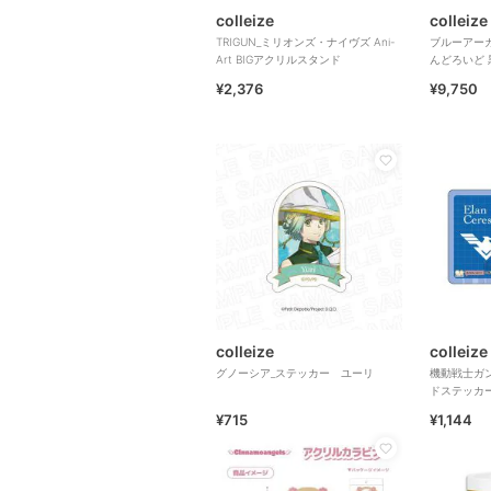
colleize
colleize
TRIGUN_ミリオンズ・ナイヴズ Ani-
ブルーアーカイブ
Art BIGアクリルスタンド
んどろいど
¥2,376
¥9,750
colleize
colleize
グノーシア_ステッカー ユーリ
機動戦士ガン
ドステッカ
¥715
¥1,144