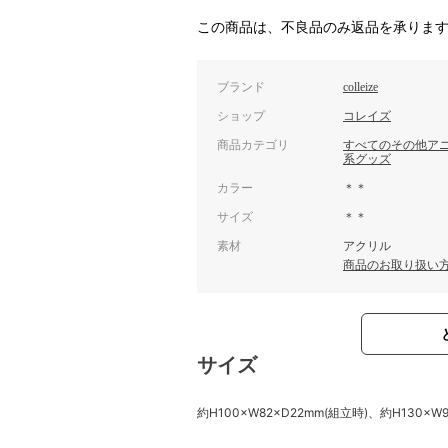
この商品は、不良品のみ返品を承りま
ブランド
colleize
ショップ
コレイズ
商品カテゴリ
すべてのその他ア
系グッズ
カラー
＊＊
サイズ
＊＊
素材
アクリル
商品のお取り扱い
サイズ
約H100×W82×D22mm(組立時)、約H130×W