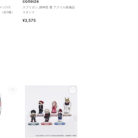
colleize
 LOVE
スプリガン_御神苗 優 アクリル装備品
ジ（全6種）
スタンド
¥3,575