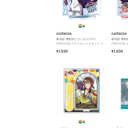
colleize
colleize
劇場版 機動戦士ガンダムSEED
劇場版 機動
FREEDOM_アクリルペンスタンド イザ
FREEDOM
ーク・ジュール
ン・アスカ
¥1,930
¥1,930