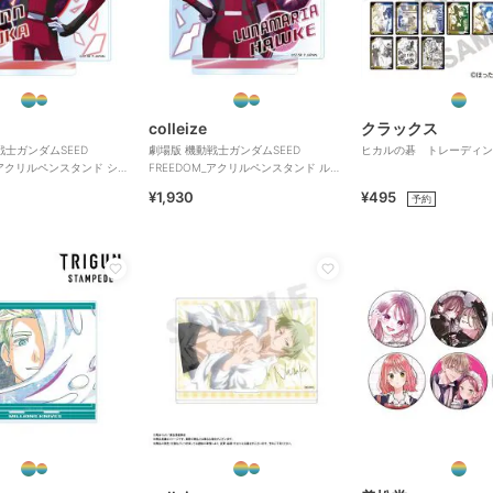
colleize
クラックス
戦士ガンダムSEED
劇場版 機動戦士ガンダムSEED
ヒカルの碁 トレーディン
_アクリルペンスタンド シ
FREEDOM_アクリルペンスタンド ルナ
マリア・ホーク
¥1,930
¥495
予約