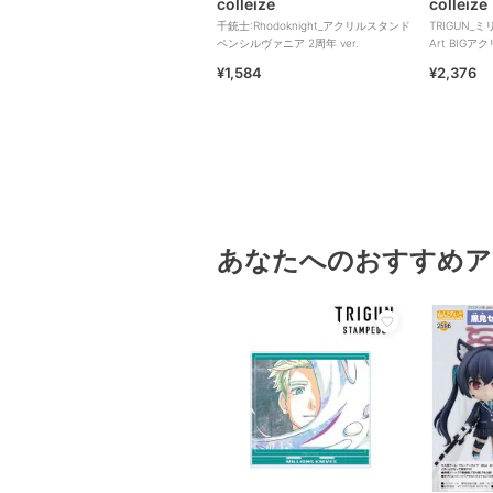
colleize
colleize
千銃士:Rhodoknight_アクリルスタンド
TRIGUN_
ペンシルヴァニア 2周年 ver.
Art BIG
¥1,584
¥2,376
あなたへのおすすめア