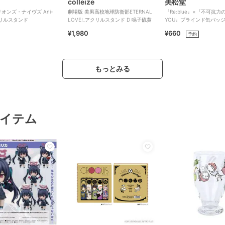
colleize
美松堂
ミリオンズ・ナイヴズ Ani-
劇場版 美男高校地球防衛部ETERNAL
『Re:blue』×『不可抗力のI
アクリルスタンド
LOVE!_アクリルスタンド D 鳴子硫黄
YOU』ブラインド缶バッ
¥1,980
¥660
予約
もっとみる
イテム