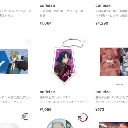
colleize
colleize
 -Blue Archive-_ね
刀剣乱舞-ONLINE-_クロッキー帳 三
刀剣乱舞ONLINE_鬼頭
 黒見セリカ
条派
リア製レトログラス(南
日光・則宗・姫鶴とココ
¥1,064
¥4,290
colleize
colleize
ダム 水星の魔女_ICカー
機動戦士ガンダムSEED
勝利の女神:NIKKE_クリ
ー エラン・ケレス
DESTINY_vol.3 アクリルキーチェーン
蓮:ブラックシャドウ:ロ
アスラン・ザラB
ワー
¥1,056
¥572