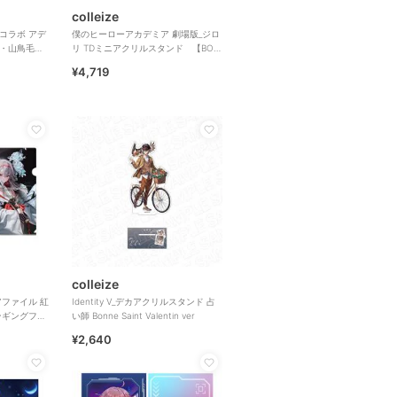
colleize
祈コラボ アデ
僕のヒーローアカデミア 劇場版_ジロ
泉・山鳥毛・
リ TDミニアクリルスタンド 【BOX
ナッ
／6個入り】
¥4,719
colleize
アファイル 紅
Identity V_デカアクリルスタンド 占
ンギングフラ
い師 Bonne Saint Valentin ver
¥2,640