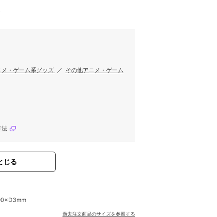
す
ニメ・ゲーム系グッズ
／
その他アニメ・ゲーム
方法
とじる
90×D3mm
過去注文商品のサイズを参照する