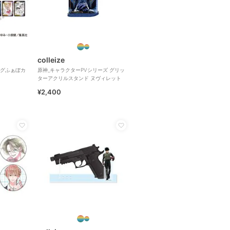
colleize
グふぁぼカ
原神_キャラクターPVシリーズ グリッ
ターアクリルスタンド ヌヴィレット
¥2,400