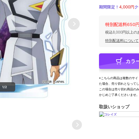
期間限定！
4,000円
ク
特別配送料650
税込8,000円以上
特別配送料について
カラ
※こちらの商品は複数のサイ
た場合、売り切れとなって
1/2
この場合は売り切れ商品の
かじめご了承くださいませ
取扱いショップ