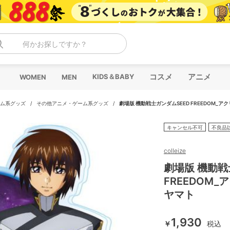
何かお探しですか？
コスメ
アニメ
KIDS＆BABY
WOMEN
MEN
ム系グッズ
/
その他アニメ・ゲーム系グッズ
/
劇場版 機動戦士ガンダムSEED FREEDOM_
キャンセル不可
不良品
colleize
劇場版 機動戦
FREEDOM
ヤマト
1,930
￥
税込