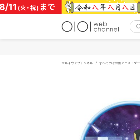
コ
ン
テ
ン
ツ
へ
ス
キ
ッ
プ
マルイウェブチャネル
/
すべてのその他アニメ・ゲー