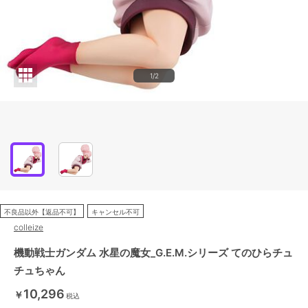
1/2
不良品以外【返品不可】
キャンセル不可
colleize
機動戦士ガンダム 水星の魔女_G.E.M.シリーズ てのひらチュ
チュちゃん
10,296
￥
税込