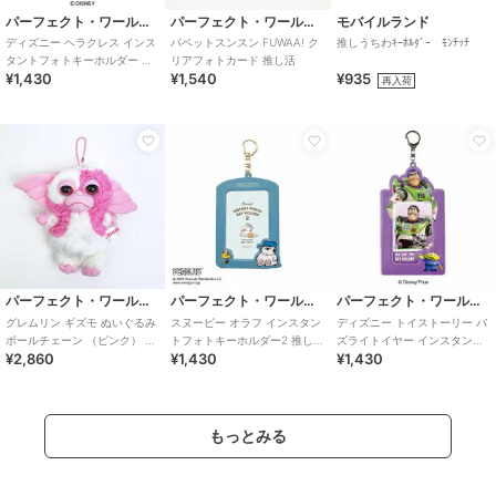
パーフェクト・ワールド・トーキョー
パーフェクト・ワールド・トーキョー
モバイルランド
ディズニー ヘラクレス インス
パペットスンスン FUWAA! ク
推しうちわｷｰﾎﾙﾀﾞｰ ﾓﾝﾁｯﾁ
タントフォトキーホルダー 推
リアフォトカード 推し活
¥1,430
¥1,540
¥935
し活 Disney
再入荷
パーフェクト・ワールド・トーキョー
パーフェクト・ワールド・トーキョー
パーフェクト・ワールド・トーキョー
グレムリン ギズモ ぬいぐるみ
スヌーピー オラフ インスタン
ディズニー トイストーリー バ
ボールチェーン （ピンク） 推
トフォトキーホルダー2 推し活
ズライトイヤー インスタント
¥2,860
¥1,430
¥1,430
し活
SNOOPY
フォトキーホルダー 推し活
Disney
もっとみる