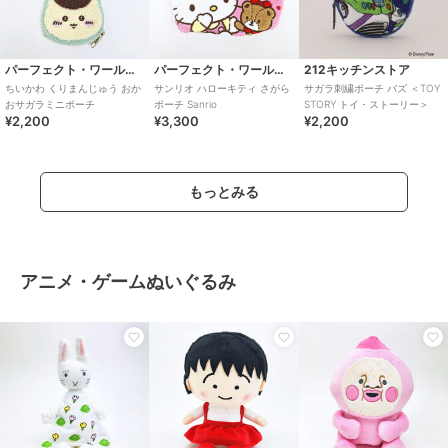
パーフェクト・ワールド・トーキョー
パーフェクト・ワールド・トーキョー
212キッチンストア
ちいかわ くりまんじゅう おか
サンリオ ハローキティ さがら
サガラ刺繍ポーチ バズ ＜TOY
おサガラミニポーチ
ポーチ Sanrio
STORY トイ・ストーリー＞
¥2,200
¥3,300
¥2,200
もっとみる
アニメ・ゲームぬいぐるみ