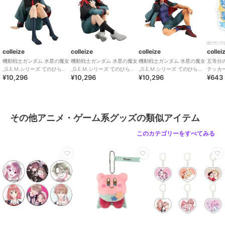
colleize
colleize
colleize
collei
機動戦士ガンダム 水星の魔女
機動戦士ガンダム 水星の魔女
機動戦士ガンダム 水星の魔女
五等分
_G.E.M.シリーズ てのひらニ
_G.E.M.シリーズ てのひらエ
_G.E.M.シリーズ てのひらグ
テッカー
¥10,296
¥10,296
¥10,296
¥643
カちゃん
ランくん
エルくん
野三玖
その他アニメ・ゲーム系グッズの類似アイテム
このカテゴリーをすべてみる