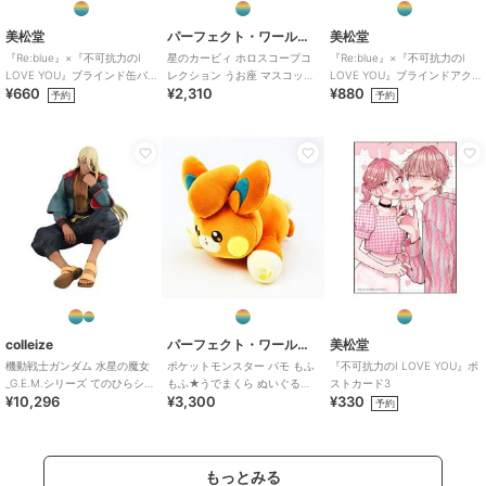
美松堂
パーフェクト・ワールド・トーキョー
美松堂
『Re:blue』×『不可抗力のI
星のカービィ ホロスコープコ
『Re:blue』×『不可抗力のI
LOVE YOU』ブラインド缶バ
レクション うお座 マスコット
LOVE YOU』ブラインドアク
¥660
¥2,310
¥880
ッジ（全6種）
星座
リルキーホルダー（全6種）
予約
予約
colleize
パーフェクト・ワールド・トーキョー
美松堂
機動戦士ガンダム 水星の魔女
ポケットモンスター パモ もふ
『不可抗力のI LOVE YOU』ポ
_G.E.M.シリーズ てのひらシャ
もふ★うでまくら ぬいぐるみ
ストカード3
¥10,296
¥3,300
¥330
ディクくん
ポケモン
予約
もっとみる