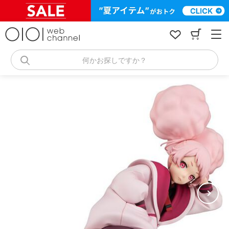
コ
ン
テ
ン
ツ
へ
何かお探しですか？
ス
キ
ッ
プ