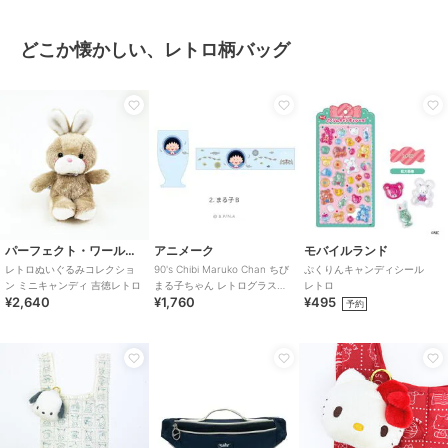
どこか懐かしい、レトロ柄バッグ
パーフェクト・ワールド・トーキョー
アニメーク
モバイルランド
レトロぬいぐるみコレクショ
90's Chibi Maruko Chan ちび
ぷくりんキャンディシール
ン ミニキャンディ 吉徳レトロ
まる子ちゃん レトログラス
レトロ
¥2,640
¥1,760
¥495
02.まる子Ｂ
予約