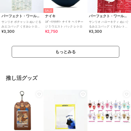
SALE
パーフェクト・ワールド・トーキョー
ナイキ
パーフェクト・ワールド・トーキョー
サンリオ ポチャッコ ぬいぐる
ｽﾎﾟｰﾂｱｸｾｻﾘｰ ナイキ ヘリテー
サンリオ ハローキティ ぬいぐ
みエコバッグ くすみレトロシ
ジ S ウエスト パック レトロ
るみエコバッグ くすみレトロ
¥3,300
¥2,750
¥3,300
リーズ Sanrio
シリーズ Sanrio
もっとみる
推し活グッズ