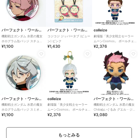
パーフェクト・ワールド・トーキョー
パーフェクト・ワールド・トーキョー
colleize
機動戦士ガンダム 水星の魔女
コジコジ ジッパータブ (ビュー
劇場版「美少女戦士セーラー
ホログラム缶バッジ スチュチ
ン) ピンク
ムーンCosmos」 ボールチェ
¥1,100
¥1,430
¥2,376
ュ バッジ
ーンマスコット セーラース
ターメイカー
パーフェクト・ワールド・トーキョー
colleize
パーフェクト・ワールド・トーキョー
機動戦士ガンダム 水星の魔女
劇場版「美少女戦士セーラー
機動戦士ガンダム 水星の魔女
ホログラム缶バッジ スミオリ
ムーンCosmos」 ボールチェ
Chibiぬいぐるみ グエル・ジェ
¥1,100
¥2,376
¥3,080
ネ バッジ
ーンマスコット セーラース
ターク バンダイ
ターヒーラー
もっとみる