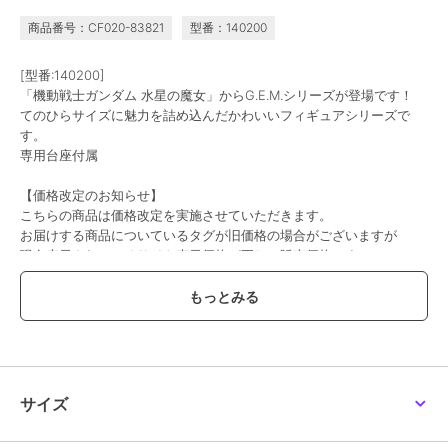
商品番号：CF020-83821
型番：140200
[型番:140200]
「機動戦士ガンダム 水星の魔女」からG.E.M.シリーズが登場です！
てのひらサイズに魅力を詰め込んだかわいいフィギュアシリーズで
す。
専用台座付属
【価格改定のお知らせ】
こちらの商品は価格改定を実施させていただきます。
お届けする商品についているタグが旧価格の場合がございますが
現在表示されているサイト表示価格が正しい販売価格です｡
予めご了承いただきますよう､お願い申し上げます｡
この商品は、不良品のみ返品を承ります
ブランド
colleize
サイズ
ショップ
コレイズ
商品カテゴリ
すべてのその他アニメ・ゲーム系