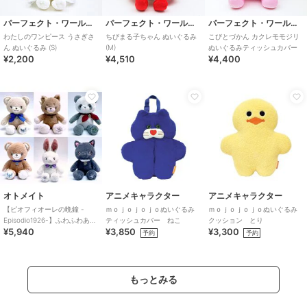
パーフェクト・ワールド・トーキョー
パーフェクト・ワールド・トーキョー
パーフェクト・ワールド・トーキョー
わたしのワンピース うさぎさ
ちびまる子ちゃん ぬいぐるみ
こびとづかん カクレモモジリ
ん ぬいぐるみ (S)
(M)
ぬいぐるみティッシュカバー
¥2,200
¥4,510
¥4,400
オトメイト
アニメキャラクター
アニメキャラクター
【ピオフィオーレの晩鐘 -
ｍｏｊｏｊｏｊｏぬいぐるみ
ｍｏｊｏｊｏｊｏぬいぐるみ
Episodio1926-】ふわふわあに
ティッシュカバー ねこ
クッション とり
¥5,940
¥3,850
¥3,300
まるぬいぐるみ(全6種)
予約
予約
もっとみる