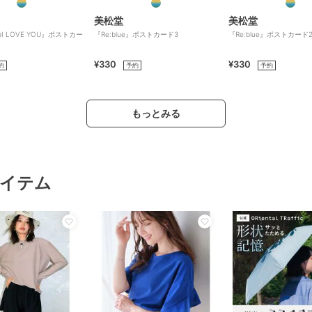
美松堂
美松堂
 LOVE YOU』ポストカー
『Re:blue』ポストカード3
『Re:blue』ポストカード
¥330
¥330
約
予約
予約
もっとみる
イテム