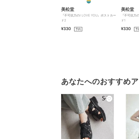
美松堂
美松堂
『不可抗力のI LOVE YOU』ポストカー
『不可抗力のI
ド2
ド1
¥330
¥330
予約
予
あなたへのおすすめア