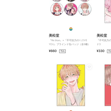
美松堂
美松堂
『Re:blue』×『不可抗力のI LOVE
『不可抗力のI
YOU』ブラインド缶バッジ（全6種）
ド3
¥660
¥330
予約
予