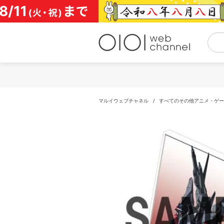
コ
ン
テ
ン
ツ
へ
ス
キ
ッ
プ
マルイウェブチャネル
/
すべてのその他アニメ・ゲー