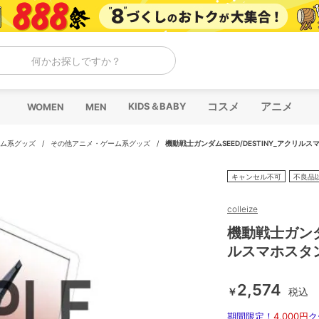
何かお探しですか？
コスメ
アニメ
KIDS＆BABY
WOMEN
MEN
ム系グッズ
/
その他アニメ・ゲーム系グッズ
/
機動戦士ガンダムSEED/DESTINY_アクリル
キャンセル不可
不良品
colleize
機動戦士ガンダム
ルスマホスタ
2,574
￥
税込
期間限定！
4,000円
ク