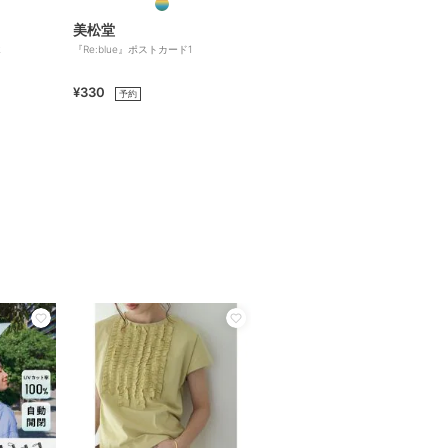
美松堂
2
『Re:blue』ポストカード1
¥330
予約