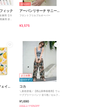
35%OFF
フィック
アーバンリサーチ サニーレーベル
男女兼用【26
フロントフリルプルオーバー
雨兼用 折り
¥3,575
まとめ割
¥200ｸｰﾎﾟﾝ
ラブラリー バイ フェイラー
コカ
＼新色登場／【西山茉希様着用】ウェ
ーブプリーツパンツ 全12色 / セルフ
カット可能
¥1,690
2点以上で10%OFF