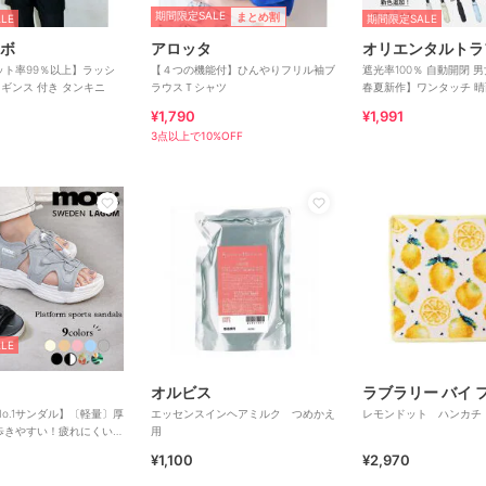
期間限定SALE
まとめ割
LE
期間限定SALE
ボ
アロッタ
オリエンタルトラ
ット率99％以上】ラッシ
【４つの機能付】ひんやりフリル袖ブ
遮光率100％ 自動開閉 
ギンス 付き タンキニ
ラウスＴシャツ
春夏新作】ワンタッチ 晴
たたみ傘 /G-0601
¥1,790
¥1,991
3点以上で10%OFF
LE
オルビス
No.1サンダル】〔軽量〕厚
エッセンスインヘアミルク つめかえ
レモンドット ハンカチ
歩きやすい！疲れにくいフ
用
スポーツサンダル
¥1,100
¥2,970