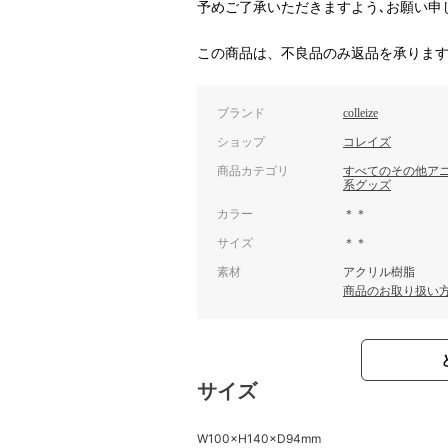
予めご了承いただきますよう､お願い申
この商品は、不良品のみ返品を承りま
ブランド
colleize
ショップ
コレイズ
商品カテゴリ
すべてのその他ア
系グッズ
カラー
＊＊
サイズ
＊＊
素材
アクリル樹脂
商品のお取り扱い
サイズ
W100×H140×D94mm