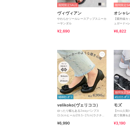
期間限定SALE
期間限定SA
ヴィヴィアン
オシャレ
やわらかソールレースアップスニーカ
【紫外線カ
ーサンダル
ュガード×レ
¥2,690
¥6,822
期間限定SA
¥888ｸｰﾎﾟﾝ
¥500ｸｰﾎﾟﾝ
velikoko(ヴェリココ）
モズ
ゆったり幅もある2wayパンプス
【moz人気
(3.0cmヒール)[19.5~27cm]ラクチン
底で美脚＆
きれいシューズ
ィット感の
¥6,990
¥3,190