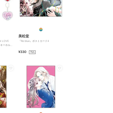
美松堂
 LOVE
『Re:blue』ポストカード4
ルキーホルダ
¥330
予約