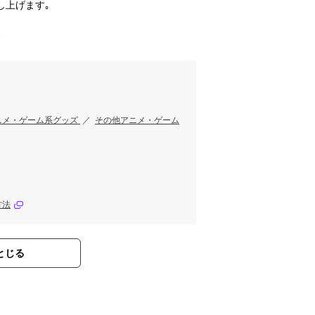
し上げます｡
す
ニメ・ゲーム系グッズ
／
その他アニメ・ゲーム
方法
とじる