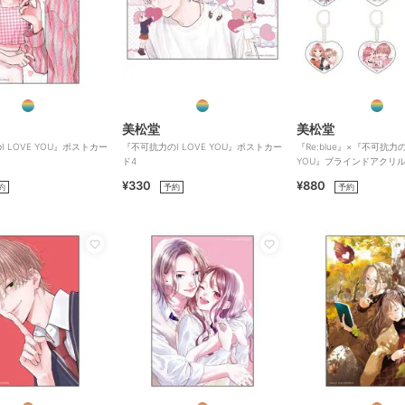
美松堂
美松堂
 LOVE YOU』ポストカー
『不可抗力のI LOVE YOU』ポストカー
『Re:blue』×『不可抗力のI
ド4
YOU』ブラインドアクリ
ー（全6種）
¥330
¥880
約
予約
予約