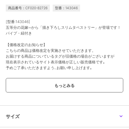
商品番号：CF020-82726
型番：143046
[型番:143046]
五等分の花嫁∽から「描き下ろしスリムタペストリー」が登場です！
パイプ・紐付き
【価格改定のお知らせ】
こちらの商品は価格改定を実施させていただきます。
お届けする商品についているタグが旧価格の場合がございますが
現在表示されているサイト表示価格が正しい販売価格です｡
予めご了承いただきますよう､お願い申し上げます｡
この商品は、不良品のみ返品を承ります
ブランド
colleize
ショップ
コレイズ
商品カテゴリ
すべてのその他アニメ・ゲーム系
サイズ
グッズ
／
その他アニメ・ゲーム
系グッズ