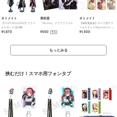
オトメイト
美松堂
オトメイト
【OVER REQUIEMZ】アクリ
『Re:blue』クリアファイル
【薄桜鬼真改】カード型アク
ルスタンド(全6種)
リルスタンド(Reproduce)（ラ
¥1,870
¥550
¥1,500
ンダム全6種）
予約
もっとみる
挟むだけ！スマホ用フォンタブ