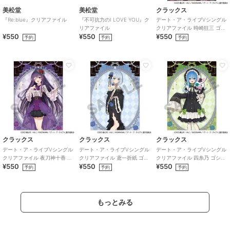
美松堂
美松堂
クラックス
『Re:blue』クリアファイル
『不可抗力のI LOVE YOU』ク
デート・ア・ライブVシングル
リアファイル
クリアファイル 時崎狂三 ゴシ
¥550
¥550
¥550
ックドール
予約
予約
予約
クラックス
クラックス
クラックス
デート・ア・ライブVシングル
デート・ア・ライブVシングル
デート・ア・ライブVシングル
クリアファイル 夜刀神十香 ゴ
クリアファイル 鳶一折紙 ゴシ
クリアファイル 四糸乃 ゴシッ
¥550
¥550
¥550
シックドール
ックドール
クドール
予約
予約
予約
もっとみる