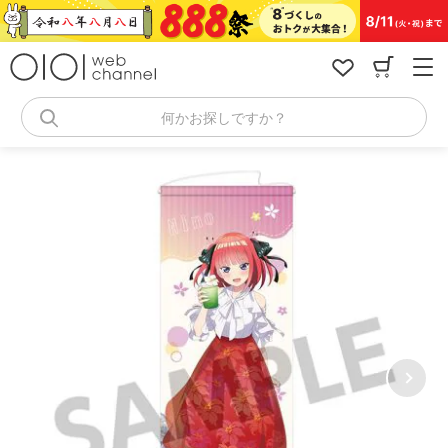
コ
ン
テ
ン
ツ
へ
何かお探しですか？
ス
キ
ッ
プ