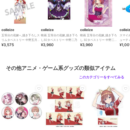
colleize
colleize
colleize
collei
五等分の花嫁∽_描き下ろしス
映画 五等分の花嫁_描き下ろ
映画 五等分の花嫁_描き下ろ
スマイ
リムタペストリー 中野五月
しB2タペストリー 中野二乃
し B2タペストリー 中野二乃
ューテ
¥3,575
¥3,960
¥3,960
¥1,00
バカンス ver.
(タロットver)
リップ2
その他アニメ・ゲーム系グッズの類似アイテム
このカテゴリーをすべてみる