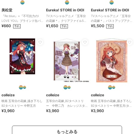
美松堂
Eureka! STORE in OIOI
Eureka! STORE in OIOI
『Re:blue』×『不可抗力のI
TVスペシャルアニメ「五等分
TVスペシャルアニメ「五等分
LOVE YOU』ブラインド缶バ
の花嫁＊」クリアファイル5種
の花嫁＊」バストアップアク
¥660
¥1,650
¥5,500
ッジ（全6種）
セット
リルメガスタンド 三玖
予約
予約
予約
colleize
colleize
colleize
映画 五等分の花嫁_描き下ろし
五等分の花嫁_B2タペストリ
映画 五等分の花嫁_描き下ろし
B2タペストリー 中野五月
ー 中野二乃 カレッジスタ
B2タペストリー 中野五月(タロ
¥3,960
¥3,960
¥3,960
イル
ットver)
もっとみる