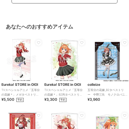
あなたへのおすすめアイテム
Eureka! STORE in OIOI
Eureka! STORE in OIOI
colleize
TVスペシャルアニメ「五等分
TVスペシャルアニメ「五等分
五等分の花嫁_B2タペストリ
の花嫁＊」メガタペストリ
の花嫁＊」B2判タペストリ
ー 中野三玖 モノクロバニ
¥5,500
¥3,300
¥3,960
ー 五月
ー 四葉
ードレス
予約
予約