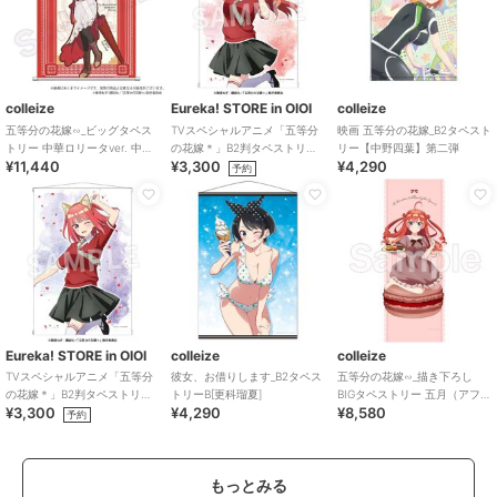
colleize
Eureka! STORE in OIOI
colleize
五等分の花嫁∽_ビッグタペス
TVスペシャルアニメ「五等分
映画 五等分の花嫁_B2タペスト
トリー 中華ロリータver. 中野
の花嫁＊」B2判タペストリ
リー【中野四葉】第二弾
¥11,440
¥3,300
¥4,290
五月
ー 五月
予約
Eureka! STORE in OIOI
colleize
colleize
TVスペシャルアニメ「五等分
彼女、お借りします_B2タペス
五等分の花嫁∽_描き下ろし
の花嫁＊」B2判タペストリ
トリーB[更科瑠夏]
BIGタペストリー 五月（アフタ
¥3,300
¥4,290
¥8,580
ー 二乃
ヌーンティーVer.）
予約
もっとみる