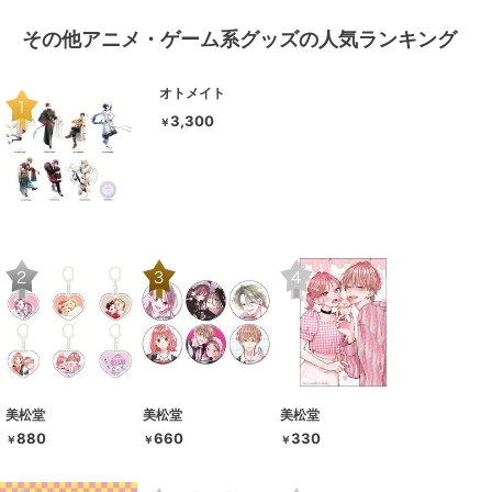
その他アニメ・ゲーム系グッズの人気ランキング
オトメイト
3,300
￥
美松堂
美松堂
美松堂
880
660
330
￥
￥
￥