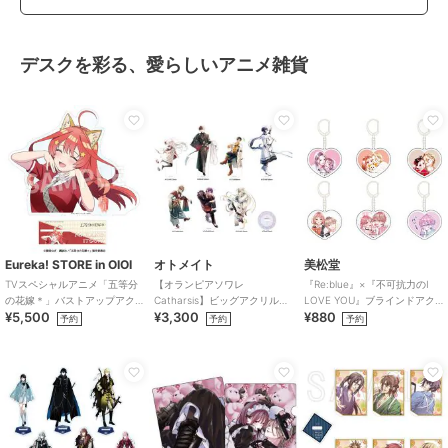
デスクを彩る、愛らしいアニメ雑貨
Eureka! STORE in OIOI
オトメイト
美松堂
TVスペシャルアニメ「五等分
【オランピアソワレ
『Re:blue』×『不可抗力のI
の花嫁＊」バストアップアク
Catharsis】ビッグアクリルス
LOVE YOU』ブラインドアク
¥5,500
¥3,300
¥880
リルメガスタンド 五月
タンド(全7種)
リルキーホルダー（全6種）
予約
予約
予約