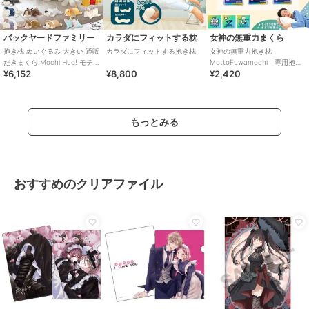
バックヤードファミリー
カラダにフィットする枕
女神の無重力まくら
抱き枕 ぬいぐるみ 大きい 通販
カラダにフィットする抱き枕
女神の無重力抱き枕
だきまくら Mochi Hug! モチ
MottoFuwamochi 専用抱き
¥6,152
¥8,800
¥2,420
ハグ Disney ディズニ
枕カバー単品
もっとみる
おすすめのクリアファイル