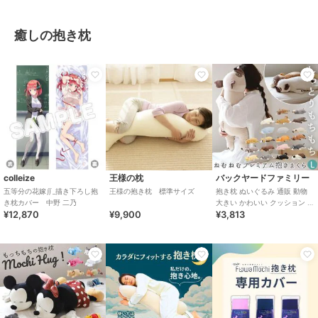
癒しの抱き枕
colleize
王様の枕
バックヤードファミリー
五等分の花嫁∬_描き下ろし抱
王様の抱き枕 標準サイズ
抱き枕 ぬいぐるみ 通販 動物
き枕カバー 中野 二乃
大きい かわいい クッション 子
¥12,870
¥9,900
¥3,813
供 マクラ キッズ 寝具 子供