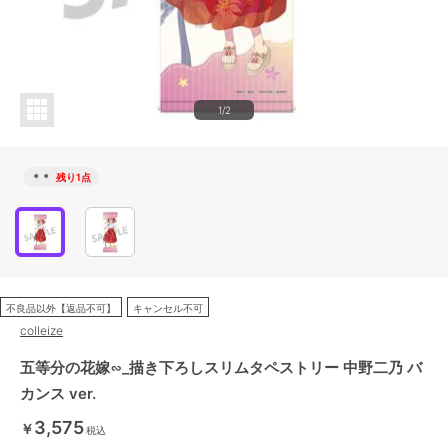
1/2
＊＊
残り1点
不良品以外【返品不可】
キャンセル不可
colleize
五等分の花嫁∽_描き下ろしスリムタペストリー 中野二乃 バ
カンス ver.
3,575
￥
税込