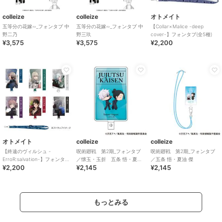
colleize
colleize
オトメイト
五等分の花嫁∽_フォンタブ 中
五等分の花嫁∽_フォンタブ 中
【Collar×Malice -deep
野二乃
野三玖
cover-】フォンタブ(全5種)
¥3,575
¥3,575
¥2,200
オトメイト
colleize
colleize
【終遠のヴィルシュ -
呪術廻戦 第2期_フォンタブ
呪術廻戦 第2期_フォンタブ
ErroR:salvation-】フォンタブ
／懐玉・玉折 五条 悟・夏油
／五条 悟・夏油 傑
¥2,200
¥2,145
¥2,145
(全6種)
傑 B
もっとみる