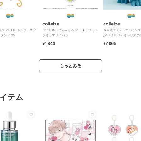
colleize
colleize
mata Ver1.1a_トルソー型ア
Dr.STONE_にゅ～とろ 第二弾 アクリル
遊☆戯☆王デュエルモンス
タンド 9S
ジオラマ J イバラ
_MEGATOON オベリス
¥1,848
¥7,865
もっとみる
イテム