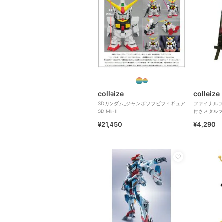
colleize
colleize
SDガンダム_ジャンボソフビフィギュア
ファイナルフ
SD Mk-II
付きメタル
ーディン
¥21,450
¥4,290