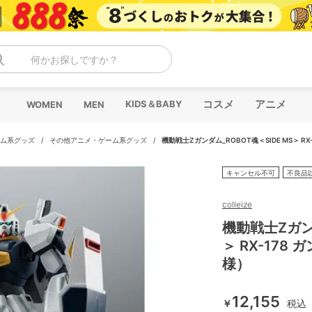
何かお探しですか？
コスメ
アニメ
KIDS＆BABY
WOMEN
MEN
ム系グッズ
/
その他アニメ・ゲーム系グッズ
/
機動戦士Ζガンダム_ROBOT魂＜SIDE MS＞ RX
キャンセル不可
不良品
colleize
機動戦士Ζガンダ
＞ RX-178
様）
12,155
￥
税込