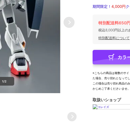
期間限定！
4,000円
ク
特別配送料650
税込8,000円以上
特別配送料について
カラ
※こちらの商品は複数のサイ
た場合、売り切れとなって
1/2
この場合は売り切れ商品の
かじめご了承くださいませ
取扱いショップ