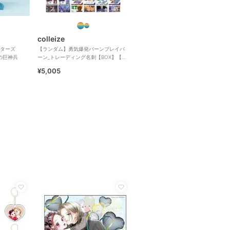
colleize
ターズ
【ランダム】勇気爆発バーンブレイバ
クの巨神兵
ーン_トレーディング名刺【BOX】【コ
ンプリートBOX】
¥5,005