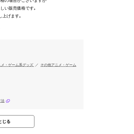
価格の場合がございますが
しい販売価格です｡
し上げます｡
す
ニメ・ゲーム系グッズ
／
その他アニメ・ゲーム
方法
とじる