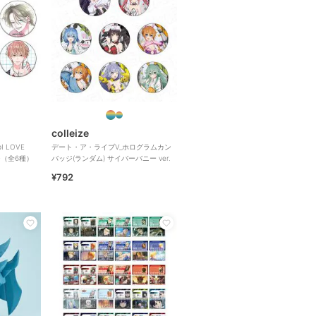
colleize
 LOVE
デート・ア・ライブV_ホログラムカン
ジ（全6種）
バッジ(ランダム) サイバーバニー ver.
¥792