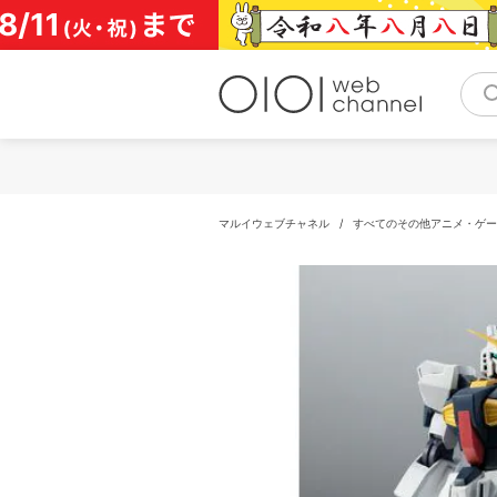
コ
ン
テ
ン
ツ
へ
ス
キ
ッ
プ
マルイウェブチャネル
/
すべてのその他アニメ・ゲー