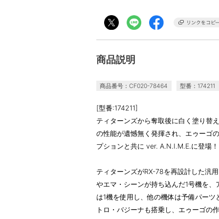
商品説明
商品番号：CF020-78464
型番：174211
[型番:174211]
ティターンズから奪取後に白く塗り替
の性能が遺憾無く発揮され、エゥーゴ
プションと共に ver. A.N.I.M.E.に登場！
ティターンズがRX-78を再設計した汎
やエマ・シーンが持ち込んだ1号機を、
は1機を使用し、他の機体は予備パーツ
トロ・バジーナも搭乗し、エゥーゴの