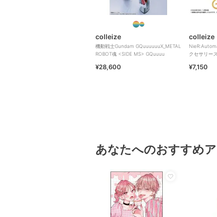
colleize
colleize
機動戦士Gundam GQuuuuuuX_METAL
NieR:Auto
ROBOT魂 <SIDE MS> GQuuuu
クセサリース
¥28,600
¥7,150
あなたへのおすすめア