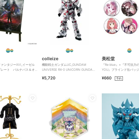
colleize
美松堂
ァンタジーXVI_イーゼル
機動戦士ガンダムUC_GUNDAM
『Re:blue』×『不可抗力のI
プレート バルナバス＆オ
UNIVERSE RX-0 UNICORN GUNDAM
YOU』ブラインド缶バッ
REN
¥5,720
¥660
予約