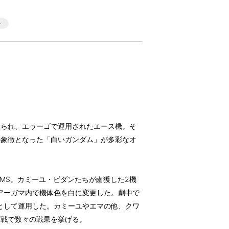
えられ、エゥーゴで運用されたエース機。そ
の象徴となった「白いガンダム」が多彩なオ
用MS。カミーユ・ビダンたちが鹵獲した2機
アーガマ内で機体色を白に変更した。劇中で
として運用した。カミーユやエマの他、クワ
作戦で数々の戦果を挙げる。