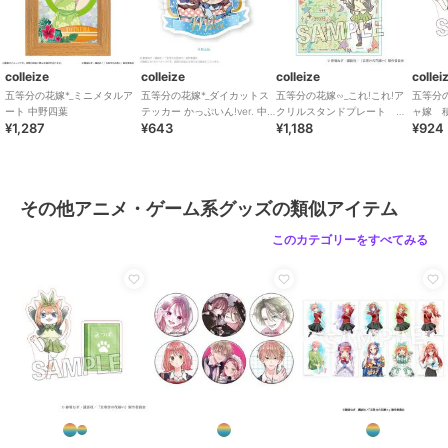
colleize
colleize
colleize
collei
五等分の花嫁*_ミニメタルア
五等分の花嫁*_ダイカットス
五等分の花嫁∽_これ!これ!ア
五等分
ート 中野四葉
テッカー かっぷいん!ver. 中
クリルスタンドプレート 中
ャ嫁 
¥1,287
¥643
¥1,188
¥924
野三玖
野四葉
野四葉
その他アニメ・ゲーム系グッズの類似アイテム
このカテゴリーをすべてみる