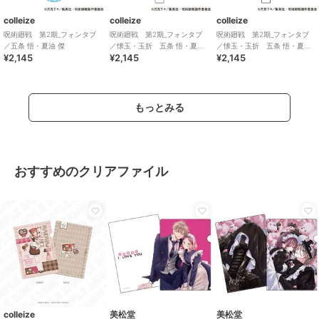
colleize
colleize
colleize
呪術廻戦 第2期_フォンタブ
呪術廻戦 第2期_フォンタブ
呪術廻戦 第2期_フォンタブ
／五条 悟・夏油 傑
／懐玉・玉折 五条 悟・夏油
／懐玉・玉折 五条 悟・夏油
¥2,145
¥2,145
¥2,145
傑 B
傑 A
もっとみる
おすすめのクリアファイル
colleize
美松堂
美松堂