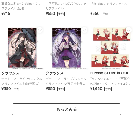
五等分の花嫁*_3 o'clock クリ
『不可抗力のI LOVE YOU』ク
『Re:blue』クリアファイル
アファイル(五月)
リアファイル
¥715
¥550
¥550
予約
予約
クラックス
クラックス
Eureka! STORE in OIOI
デート・ア・ライブVシングル
デート・ア・ライブVシングル
TVスペシャルアニメ「五等分
クリアファイル 時崎狂三 ゴシ
クリアファイル 夜刀神十香 ゴ
の花嫁＊」クリアファイル5種
¥550
¥550
¥1,650
ックドール
シックドール
セット
予約
予約
予約
もっとみる