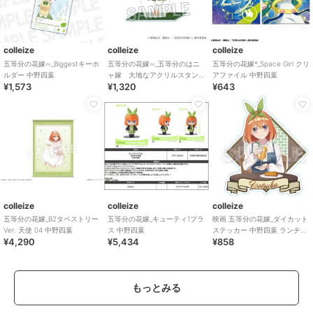
colleize
colleize
colleize
五等分の花嫁∽_Biggestキーホ
五等分の花嫁∽_五等分のはニ
五等分の花嫁*_Space Girl クリ
ルダー 中野四葉
ャ嫁 大地なアクリルスタン
アファイル 中野四葉
¥1,573
¥1,320
¥643
ド 中野四葉
colleize
colleize
colleize
五等分の花嫁_B2タペストリー
五等分の花嫁_キューティ1プラ
映画 五等分の花嫁_ダイカット
Ver. 天使 04 中野四葉
ス 中野四葉
ステッカー 中野四葉 ランチデ
¥4,290
¥5,434
¥858
ートVer.
もっとみる