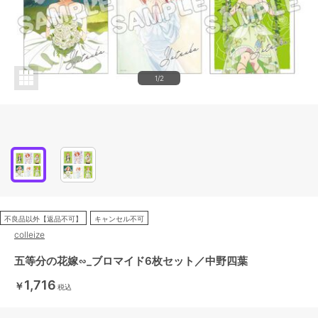
1/2
不良品以外【返品不可】
キャンセル不可
colleize
五等分の花嫁∽_ブロマイド6枚セット／中野四葉
1,716
￥
税込