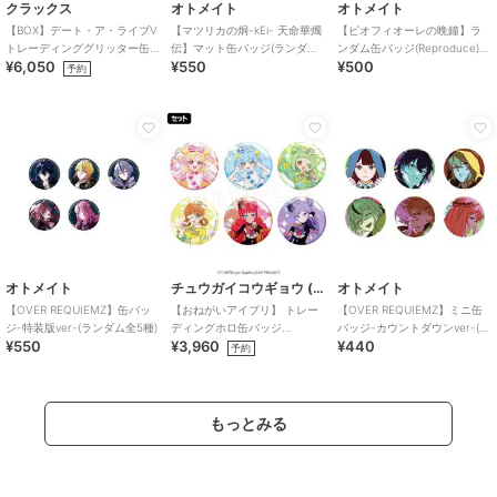
クラックス
オトメイト
オトメイト
【BOX】デート・ア・ライブV
【マツリカの炯-kEi- 天命華燭
【ピオフィオーレの晩鐘】ラ
トレーディンググリッター缶
伝】マット缶バッジ(ランダム
ンダム缶バッジ(Reproduce)
¥6,050
¥550
¥500
バッジ ゴシックドール
全15種)
（ランダム全5種）
予約
オトメイト
チュウガイコウギョウ (Chugai Mining)
オトメイト
【OVER REQUIEMZ】缶バッ
【おねがいアイプリ】 トレー
【OVER REQUIEMZ】ミニ缶
ジ-特装版ver-(ランダム全5種)
ディングホロ缶バッジ
バッジ-カウントダウンver-(ラ
¥550
¥3,960
¥440
（1SET/6個入り）
ンダム全6種)
予約
もっとみる