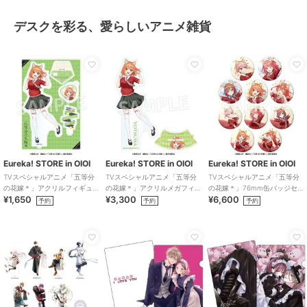
デスクを彩る、愛らしいアニメ雑貨
Eureka! STORE in OIOI
Eureka! STORE in OIOI
Eureka! STORE in OIOI
TVスペシャルアニメ「五等分
TVスペシャルアニメ「五等分
TVスペシャルアニメ「五等分
の花嫁＊」アクリルフィギュ
の花嫁＊」アクリルメガフィ
の花嫁＊」76mm缶バッジセ
¥1,650
¥3,300
¥6,600
ア 四葉
ギュア 四葉
ット
予約
予約
予約