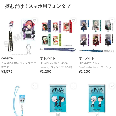
挟むだけ！スマホ用フォンタブ
colleize
オトメイト
オトメイト
五等分の花嫁∽_フォンタブ 中
【Collar×Malice -deep
【終遠のヴィルシュ -
野二乃
cover-】フォンタブ(全5種)
ErroR:salvation-】フォンタブ
¥3,575
¥2,200
¥2,200
(全6種)