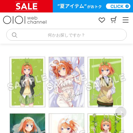
コ
ン
テ
ン
ツ
へ
何かお探しですか？
ス
キ
ッ
プ