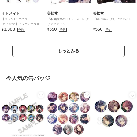
オトメイト
美松堂
美松堂
【オランピアソワレ
『不可抗力のI LOVE YOU』ク
『Re:blue』クリアファイル
Catharsis】ビッグアクリルス
リアファイル
¥3,300
¥550
¥550
タンド(全7種)
予約
予約
予約
もっとみる
今人気の缶バッジ