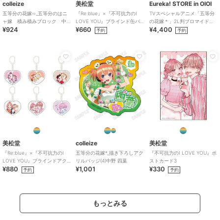
colleize
美松堂
Eureka! STORE in OIOI
五等分の花嫁∽_五等分のはニ
『Re:blue』×『不可抗力のI
TVスペシャルアニメ「五等分
ャ嫁 積み積みブロック 中
LOVE YOU』ブラインド缶バ
の花嫁＊」2L判ブロマイドセ
¥924
¥660
¥4,400
野四葉
ッジ（全6種）
ット
予約
予約
美松堂
colleize
美松堂
『Re:blue』×『不可抗力のI
五等分の花嫁*_描き下ろしアク
『不可抗力のI LOVE YOU』ポ
LOVE YOU』ブラインドアク
リルバッジ(4)中野 四葉
ストカード3
¥880
¥1,001
¥330
リルキーホルダー（全6種）
予約
予約
もっとみる