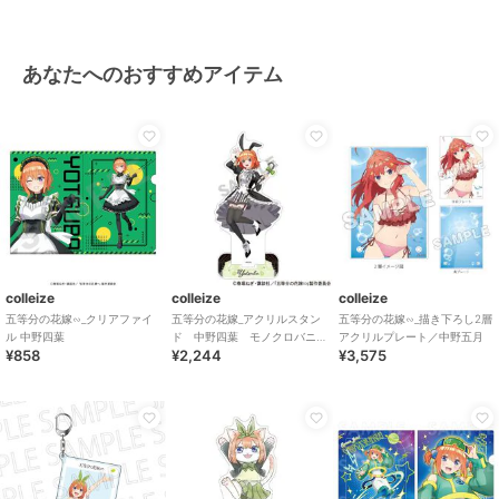
あなたへのおすすめアイテム
colleize
colleize
colleize
五等分の花嫁∽_クリアファイ
五等分の花嫁_アクリルスタン
五等分の花嫁∽_描き下ろし2層
ル 中野四葉
ド 中野四葉 モノクロバニ
アクリルプレート／中野五月
¥858
¥2,244
¥3,575
ードレス