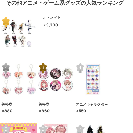
その他アニメ・ゲーム系グッズの人気ランキング
オトメイト
3,300
￥
美松堂
美松堂
アニメキャラクター
880
660
550
￥
￥
￥