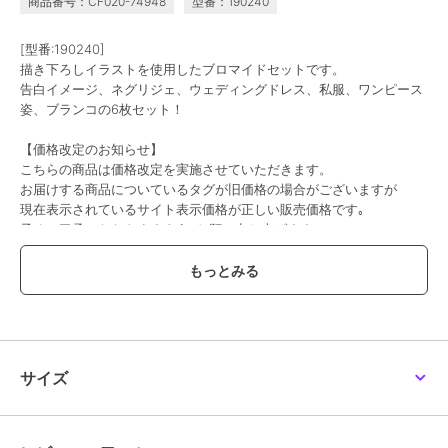
商品番号：CF020-74948
型番：190240
[型番:190240]
描き下ろしイラストを使用したブロマイドセットです。
告白イメージ、ネグリジェ、ウェディングドレス、私服、ワンピース
姿、ブランコの6枚セット！
【価格改定のお知らせ】
こちらの商品は価格改定を実施させていただきます。
お届けする商品についているタグが旧価格の場合がございますが
現在表示されているサイト表示価格が正しい販売価格です｡
予めご了承いただきますよう､お願い申し上げます｡
この商品は、不良品のみ返品を承ります
ブランド
colleize
ショップ
コレイズ
サイズ
商品カテゴリ
すべてのその他アニメ・ゲーム系
グッズ
／
その他アニメ・ゲーム
系グッズ