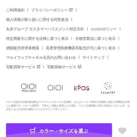
ご利用規約
プライバシーポリシー
個人情報の取り扱いに関する同意条項
丸井グループ カスタマーハラスメント対応方針
cookieポリシー
特定商取引に関する法律に基づく表示
古物営業法に基づく表示
酒類販売管理者標識
高度管理医療機器等販売許可に基づく表示
マルイウェブチャネル出店のお問い合わせ
サイトマップ
宅配買取サービス
宅配収納サービス
※セール商品の比較対象価格はマルイウェブチャネル旧価格、またはメーカー希望小売価格に現在の消費税を加算
した価格です。※セール期間中、予告なく価格が変更となる場合・マルイ店舗価格と異なる場合がございます。お
支払いはご注文時の価格となりますのでご了承ください。
カラー・サイズを選ぶ
Copyright All Rights Reserved. MARUI Co., Ltd