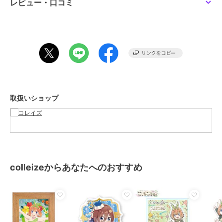
レビュー・口コミ
カラー
＊＊
サイズ
＊＊
素材
紙
商品のお取り扱い方法
取扱いショップ
colleizeからあなたへのおすすめ