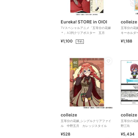
Eureka! STORE in OIOI
colleize
TVスペシャルアニメ「五等分の花嫁
五等分の花
＊」A3判クリアポスター 五月
キーホルダー
ver.
¥1,100
¥1,188
予約
colleize
colleize
五等分の花嫁_シングルクリアファイ
五等分の花嫁
ル 中野五月 カレッジスタイル
野三玖
¥528
¥5,434