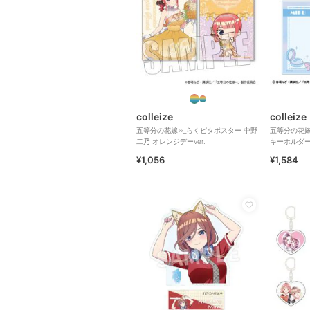
colleize
colleize
五等分の花嫁∽_らくピタポスター 中野
五等分の花嫁
二乃 オレンジデーver.
キーホルダー
¥1,056
¥1,584