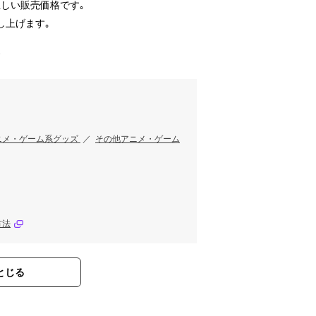
しい販売価格です｡
し上げます｡
す
ニメ・ゲーム系グッズ
／
その他アニメ・ゲーム
方法
とじる