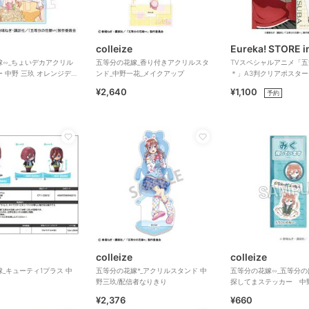
colleize
Eureka! STORE i
嫁∽_ちょいデカアクリル
五等分の花嫁_香り付きアクリルスタ
TVスペシャルアニメ「
 中野 三玖 オレンジデー
ンド_中野一花_メイクアップ
＊」A3判クリアポスタ
¥2,640
¥1,100
予約
colleize
colleize
_キューティ1プラス 中
五等分の花嫁*_アクリルスタンド 中
五等分の花嫁∽_五等分
野三玖/配信者なりきり
探してまステッカー 中
¥2,376
¥660