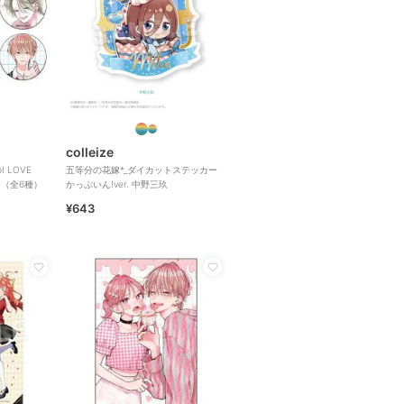
colleize
 LOVE
五等分の花嫁*_ダイカットステッカー
ジ（全6種）
かっぷいん!ver. 中野三玖
¥643