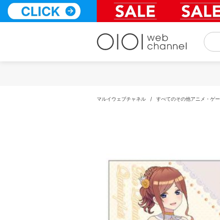
コ
ン
テ
ン
ツ
へ
ス
キ
ッ
プ
マルイウェブチャネル
/
すべてのその他アニメ・ゲー