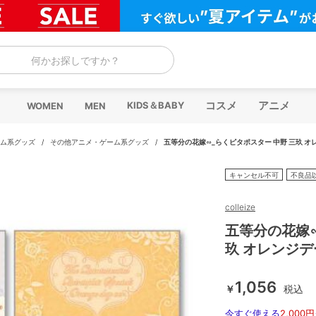
何かお探しですか？
コスメ
アニメ
KIDS＆BABY
WOMEN
MEN
ム系グッズ
/
その他アニメ・ゲーム系グッズ
/
五等分の花嫁∽_らくピタポスター 中野 三玖 オレ
キャンセル不可
不良品
colleize
五等分の花嫁∽
玖 オレンジデー
1,056
￥
税込
今すぐ使える
2,000円