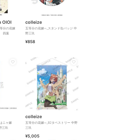
n OIOI
colleize
五等分の花嫁
五等分の花嫁∽_スタンド缶バッジ 中
ー 四葉
野三玖
¥858
colleize
のはニャ嫁
五等分の花嫁∽_B2タペストリー 中野
野三玖
三玖
¥5,005