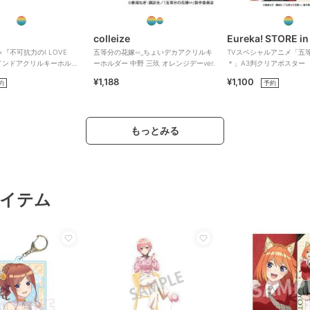
colleize
Eureka! STORE in
』×『不可抗力のI LOVE
五等分の花嫁∽_ちょいデカアクリルキ
TVスペシャルアニメ「五
インドアクリルキーホルダ
ーホルダー 中野 三玖 オレンジデーver.
＊」A3判クリアポスター
¥1,188
¥1,100
約
予約
もっとみる
イテム