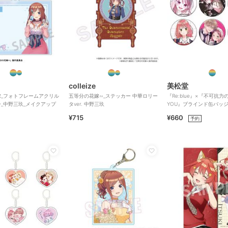
colleize
美松堂
_フォトフレームアクリル
五等分の花嫁∽_ステッカー 中華ロリー
『Re:blue』×『不可抗力のI
_中野三玖_メイクアップ
タver. 中野三玖
YOU』ブラインド缶バッ
¥715
¥660
予約