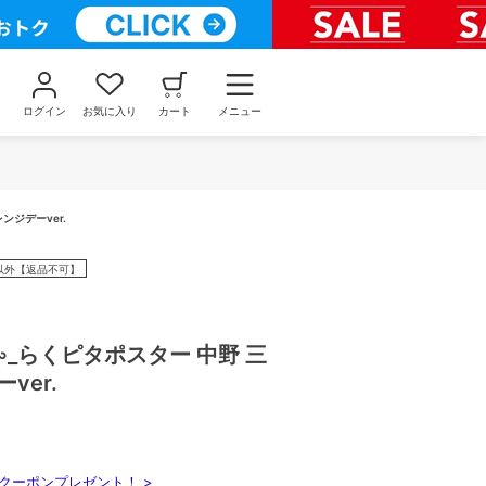
ログイン
お気に入り
カート
メニュー
ンジデーver.
以外【返品不可】
_らくピタポスター 中野 三
ver.
クーポンプレゼント！ >