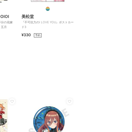
 OIOI
美松堂
等分の花嫁
『不可抗力のI LOVE YOU』ポストカー
 五月
ド3
¥330
予約