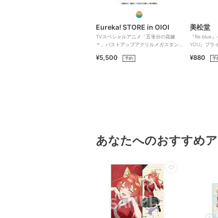
Eureka! STORE in OIOI
美松堂
TVスペシャルアニメ「五等分の花嫁
『Re:blue
＊」バストアップアクリルメガスタン
YOU』ブラ
ド 三玖
ー（全6種）
¥5,500
¥880
予約
予
あなたへのおすすめア