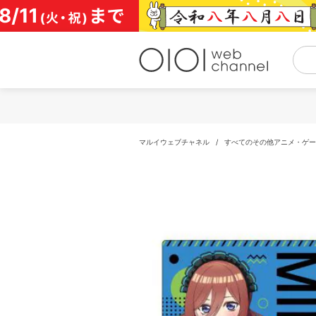
コ
ン
テ
ン
ツ
へ
ス
キ
ッ
プ
マルイウェブチャネル
/
すべてのその他アニメ・ゲー