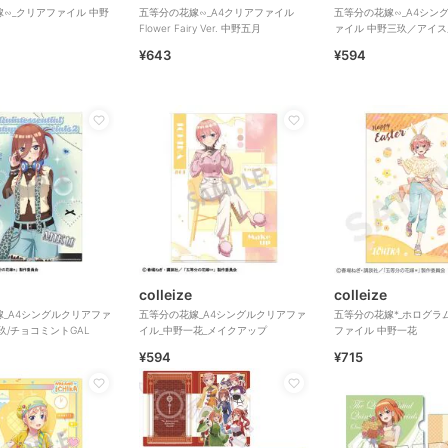
∽_クリアファイル 中野
五等分の花嫁∽_A4クリアファイル
五等分の花嫁∽_A4シン
Flower Fairy Ver. 中野五月
ァイル 中野三玖／アイ
¥643
¥594
colleize
colleize
_A4シングルクリアファ
五等分の花嫁_A4シングルクリアファ
五等分の花嫁*_ホログラ
玖/チョコミントGAL
イル_中野一花_メイクアップ
ファイル 中野一花
¥594
¥715