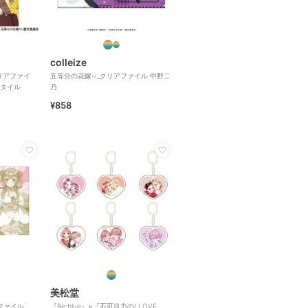
colleize
リアファイ
五等分の花嫁∽_クリアファイル 中野二
タイル
乃
¥858
美松堂
ファイル
『Re:blue』×『不可抗力のI LOVE