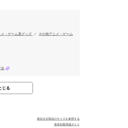
す
ニメ・ゲーム系グッズ
／
その他アニメ・ゲーム
方法
とじる
過去注文商品のサイズを参照する
身長別着用感ガイド