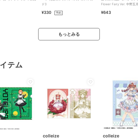
ド3
Flower Fairy Ver. 中野五
¥330
¥643
予約
もっとみる
イテム
colleize
colleize