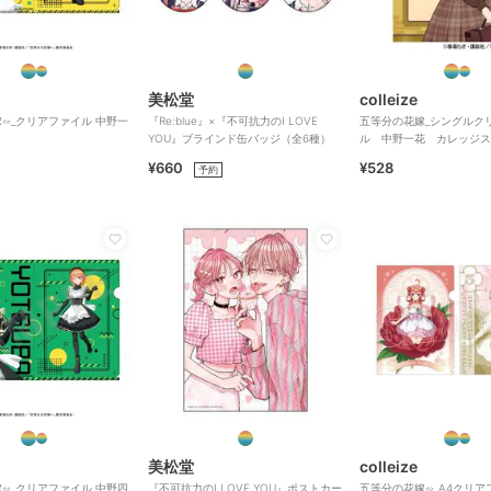
美松堂
colleize
∽_クリアファイル 中野一
『Re:blue』×『不可抗力のI LOVE
五等分の花嫁_シングルク
YOU』ブラインド缶バッジ（全6種）
ル 中野一花 カレッジス
¥660
¥528
予約
美松堂
colleize
∽_クリアファイル 中野四
『不可抗力のI LOVE YOU』ポストカー
五等分の花嫁∽_A4クリア