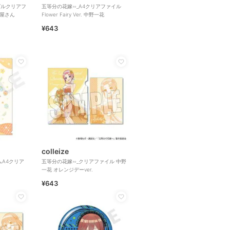
グルクリアフ
五等分の花嫁∽_A4クリアファイル
ス屋さん
Flower Fairy Ver. 中野一花
¥643
colleize
ムA4クリア
五等分の花嫁∽_クリアファイル 中野
一花 オレンジデーver.
¥643