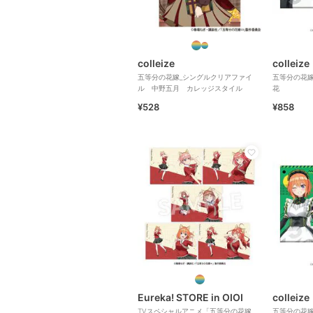
colleize
colleize
五等分の花嫁_シングルクリアファイ
五等分の花嫁
ル 中野五月 カレッジスタイル
花
¥528
¥858
Eureka! STORE in OIOI
colleize
TVスペシャルアニメ「五等分の花嫁
五等分の花嫁