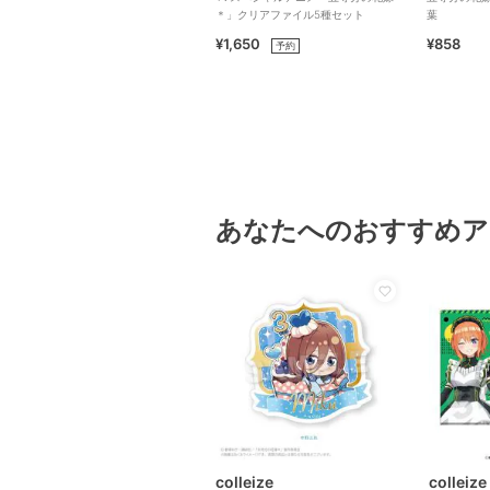
＊」クリアファイル5種セット
葉
¥1,650
¥858
予約
あなたへのおすすめア
colleize
colleize