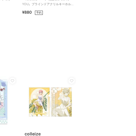
月
YOU』ブラインドアクリルキーホルダ
ー（全6種）
¥880
予約
colleize