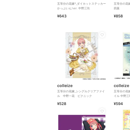
五等分の花嫁*_ダイカットステッカー
五等分の花嫁
かっぷいん!ver. 中野三玖
四葉
¥643
¥858
colleize
colleize
五等分の花嫁_シングルクリアファイ
五等分の花嫁
ル 中野一花 ピクニック
イル 中野三
¥528
¥594