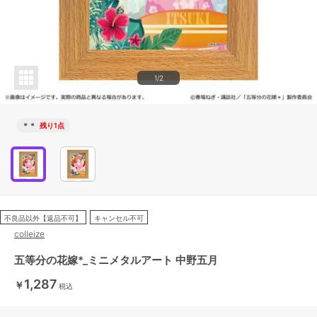
1/2
＊＊
残り1点
不良品以外【返品不可】
キャンセル不可
colleize
五等分の花嫁*_ミニメタルアート 中野五月
1,287
￥
税込