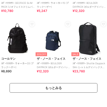
ｽﾎﾟｰﾂｱｸｾｻﾘｰ GEOFACE SLIM
ｽﾎﾟｰﾂｱｸｾｻﾘｰ ウォーカー15 (ブ
ｽﾎﾟｰﾂｱｸｾｻﾘｰ BOULDER
PACK (ジオフェイススリムパ
ラックヘザー)
DAYPACK (ボルダーデイパッ
¥10,780
¥5,247
¥12,320
ック)
ク)
30%OFF
SALE
コールマン
ザ・ノース・フェイス
ザ・ノース・フェイス
ｽﾎﾟｰﾂｱｸｾｻﾘｰ ウォーカー33 (ブ
ｽﾎﾟｰﾂｱｸｾｻﾘｰ BOULDER
ｽﾎﾟｰﾂｱｸｾｻﾘｰ Shuttle Daypack
ラックヘザー)
DAYPACK (ボルダーデイパッ
Slim (シャトルデイパックスリ
¥8,690
¥12,320
¥23,760
ク)
ム)
もっとみる