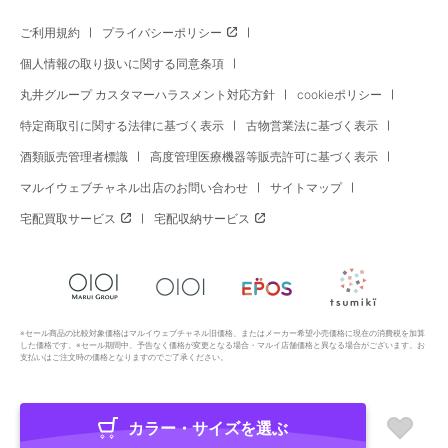
ご利用規約
プライバシーポリシー
個人情報の取り扱いに関する同意条項
丸井グループ カスタマーハラスメント対応方針
cookieポリシー
特定商取引に関する法律に基づく表示
古物営業法に基づく表示
酒類販売管理者標識
高度管理医療機器等販売許可に基づく表示
マルイウェブチャネル出店のお問い合わせ
サイトマップ
宅配買取サービス
宅配収納サービス
※セール商品の比較対象価格はマルイウェブチャネル旧価格、またはメーカー希望小売価格に現在の消費税を加算
した価格です。※セール期間中、予告なく価格が変更となる場合・マルイ店舗価格と異なる場合がございます。お
支払いはご注文時の価格となりますのでご了承ください。
カラー・サイズを選ぶ
Copyright All Rights Reserved. MARUI Co., Ltd