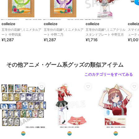
colleize
colleize
colleize
collei
五等分の花嫁*_ミニメタルア
五等分の花嫁*_ミニメタルア
五等分の花嫁*_ミニアクリル
スマイ
ート 中野四葉
ート 中野二乃
スタンドプレート 中野五月
ューテ
¥1,287
¥1,287
¥1,716
¥1,00
リップ2
その他アニメ・ゲーム系グッズの類似アイテム
このカテゴリーをすべてみる