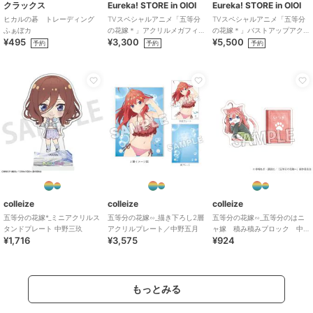
クラックス
Eureka! STORE in OIOI
Eureka! STORE in OIOI
ヒカルの碁 トレーディング
TVスペシャルアニメ「五等分
TVスペシャルアニメ「五等分
ふぁぼカ
の花嫁＊」アクリルメガフィ
の花嫁＊」バストアップアク
¥495
¥3,300
¥5,500
ギュア 五月
リルメガスタンド 三玖
予約
予約
予約
colleize
colleize
colleize
五等分の花嫁*_ミニアクリルス
五等分の花嫁∽_描き下ろし2層
五等分の花嫁∽_五等分のはニ
タンドプレート 中野三玖
アクリルプレート／中野五月
ャ嫁 積み積みブロック 中
¥1,716
¥3,575
¥924
野五月
もっとみる