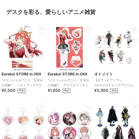
デスクを彩る、愛らしいアニメ雑貨
Eureka! STORE in OIOI
Eureka! STORE in OIOI
オトメイト
TVスペシャルアニメ「五等分
TVスペシャルアニメ「五等分
【オランピアソワレ
の花嫁＊」バストアップアク
の花嫁＊」アクリルフィギュ
Catharsis】ビッグアクリルス
¥5,500
¥1,650
¥3,300
リルメガスタンド 五月
ア 五月
タンド(全7種)
予約
予約
予約