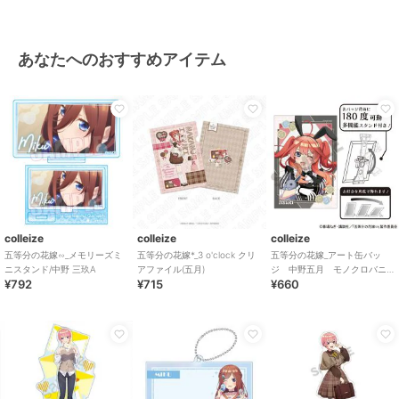
あなたへのおすすめアイテム
colleize
colleize
colleize
五等分の花嫁∽_メモリーズミ
五等分の花嫁*_3 o'clock クリ
五等分の花嫁_アート缶バッ
ニスタンド/中野 三玖A
アファイル(五月)
ジ 中野五月 モノクロバニ
¥792
¥715
¥660
ードレス