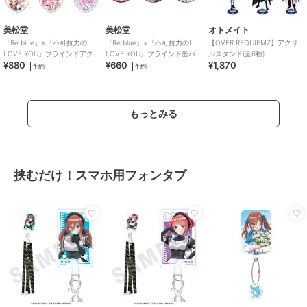
美松堂
美松堂
オトメイト
『Re:blue』×『不可抗力のI
『Re:blue』×『不可抗力のI
【OVER REQUIEMZ】アクリ
LOVE YOU』ブラインドアク
LOVE YOU』ブラインド缶バ
ルスタンド(全6種)
¥880
¥660
¥1,870
リルキーホルダー（全6種）
ッジ（全6種）
予約
予約
もっとみる
挟むだけ！スマホ用フォンタブ