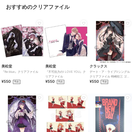
おすすめのクリアファイル
美松堂
美松堂
クラックス
『Re:blue』クリアファイル
『不可抗力のI LOVE YOU』ク
デート・ア・ライブVシングル
リアファイル
クリアファイル 時崎狂三 ゴシ
¥550
¥550
¥550
ックドール
予約
予約
予約