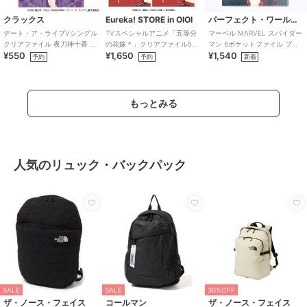
クラックス
Eureka! STORE in OIOI
パーフェクト・ワールド・トーキョー
デート・ア・ライブVシングル
TVスペシャルアニメ「五等分
マーベル MARVEL スパイダー
クリアファイル 夜刀神十香 ゴ
の花嫁＊」クリアファイル5種
マン 6ポケットファイル ブラ
¥550
¥1,650
¥1,540
シックドール
セット
ック クリアファイル 文具
予約
予約
新着
もっとみる
人気のリュック・バックパック
SALE
SALE
30%OFF
ザ・ノース・フェイス
コールマン
ザ・ノース・フェイス