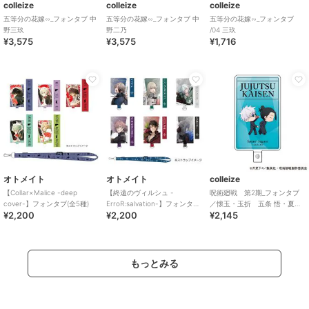
colleize
colleize
colleize
五等分の花嫁∽_フォンタブ 中
五等分の花嫁∽_フォンタブ 中
五等分の花嫁∽_フォンタブ
野三玖
野二乃
/04 三玖
¥3,575
¥3,575
¥1,716
オトメイト
オトメイト
colleize
【Collar×Malice -deep
【終遠のヴィルシュ -
呪術廻戦 第2期_フォンタブ
cover-】フォンタブ(全5種)
ErroR:salvation-】フォンタブ
／懐玉・玉折 五条 悟・夏油
¥2,200
¥2,200
¥2,145
(全6種)
傑 B
もっとみる