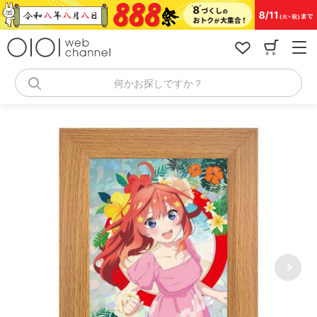
コ
ン
テ
ン
ツ
へ
何かお探しですか？
ス
キ
ッ
プ