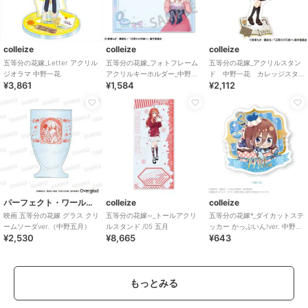
colleize
colleize
colleize
五等分の花嫁_Letter アクリル
五等分の花嫁_フォトフレーム
五等分の花嫁_アクリルスタン
ジオラマ 中野一花
アクリルキーホルダー_中野三
ド 中野一花 カレッジスタ
¥3,861
¥1,584
¥2,112
玖_メイクアップ
イル
パーフェクト・ワールド・トーキョー
colleize
colleize
映画 五等分の花嫁 グラス クリ
五等分の花嫁∽_トールアクリ
五等分の花嫁*_ダイカットステ
ームソーダver.（中野五月）
ルスタンド /05 五月
ッカー かっぷいん!ver. 中野三
¥2,530
¥8,665
¥643
玖
もっとみる