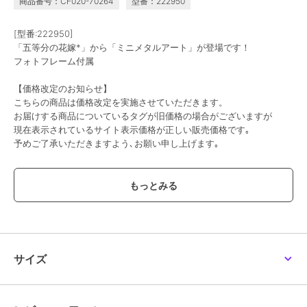
商品番号：CF020-70264
型番：222950
[型番:222950]
「五等分の花嫁*」から「ミニメタルアート」が登場です！
フォトフレーム付属
【価格改定のお知らせ】
こちらの商品は価格改定を実施させていただきます。
お届けする商品についているタグが旧価格の場合がございますが
現在表示されているサイト表示価格が正しい販売価格です｡
予めご了承いただきますよう､お願い申し上げます｡
この商品は、不良品のみ返品を承ります
ブランド
colleize
ショップ
コレイズ
商品カテゴリ
すべてのその他アニメ・ゲーム系
サイズ
グッズ
／
その他アニメ・ゲーム
系グッズ
カラー
＊＊