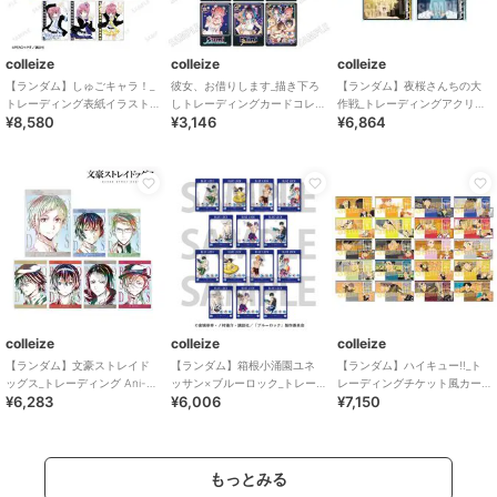
colleize
colleize
colleize
【ランダム】しゅごキャラ！_
彼女、お借りします_描き下ろ
【ランダム】夜桜さんちの大
トレーディング表紙イラスト
しトレーディングカードコレ
作戦_トレーディングアクリル
¥8,580
¥3,146
¥6,864
アクリルカード(単位/BOX)【コ
クション 【コンプリート
カード【コンプリートBOX／8
ンプリートB
BOX／11個入り】
枚入り】
colleize
colleize
colleize
【ランダム】文豪ストレイド
【ランダム】箱根小涌園ユネ
【ランダム】ハイキュー!!_ト
ッグス_トレーディング Ani-
ッサン×ブルーロック_トレー
レーディングチケット風カー
¥6,283
¥6,006
¥7,150
Art アクリルカード(単位/BOX)
ディングSNS風カード
ド 1セット【コンプリートセッ
【BOX／14個入り】
ト】
もっとみる