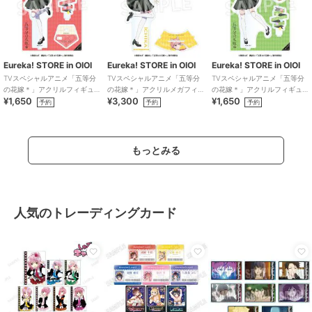
Eureka! STORE in OIOI
Eureka! STORE in OIOI
Eureka! STORE in OIOI
TVスペシャルアニメ「五等分
TVスペシャルアニメ「五等分
TVスペシャルアニメ「五等分
の花嫁＊」アクリルフィギュ
の花嫁＊」アクリルメガフィ
の花嫁＊」アクリルフィギュ
¥1,650
¥3,300
¥1,650
ア 五月
ギュア 一花
ア 四葉
予約
予約
予約
もっとみる
人気のトレーディングカード