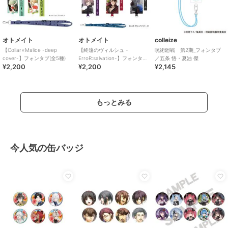
オトメイト
オトメイト
colleize
【Collar×Malice -deep
【終遠のヴィルシュ -
呪術廻戦 第2期_フォンタブ
cover-】フォンタブ(全5種)
ErroR:salvation-】フォンタブ
／五条 悟・夏油 傑
¥2,200
¥2,200
¥2,145
(全6種)
もっとみる
今人気の缶バッジ