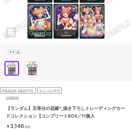
1/2
＊＊
△
不良品以外【返品不可】
キャンセル不可
colleize
【ランダム】五等分の花嫁*_描き下ろしトレーディングカー
ドコレクション【コンプリートBOX／11個入
3,146
￥
税込