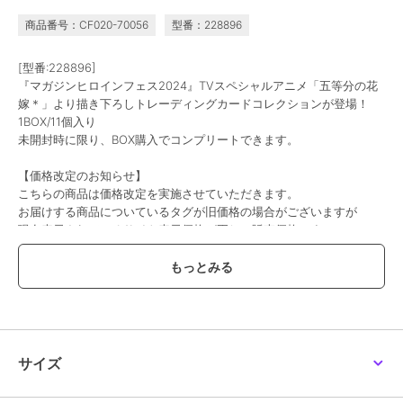
商品番号：CF020-70056
型番：228896
[型番:228896]
『マガジンヒロインフェス2024』TVスペシャルアニメ「五等分の花
嫁＊」より描き下ろしトレーディングカードコレクションが登場！
1BOX/11個入り
未開封時に限り、BOX購入でコンプリートできます。
【価格改定のお知らせ】
こちらの商品は価格改定を実施させていただきます。
お届けする商品についているタグが旧価格の場合がございますが
現在表示されているサイト表示価格が正しい販売価格です｡
予めご了承いただきますよう､お願い申し上げます｡
トレーディング商品
※本商品は中身の分からないランダム商品です。
※複数個ご購入いただいた場合、同じ絵柄が続けて出てくる可能性が
ございます。予めご了承ください。
サイズ
※不良品以外のキャンセル・返品・交換はできませんのでご了承くだ
さい。