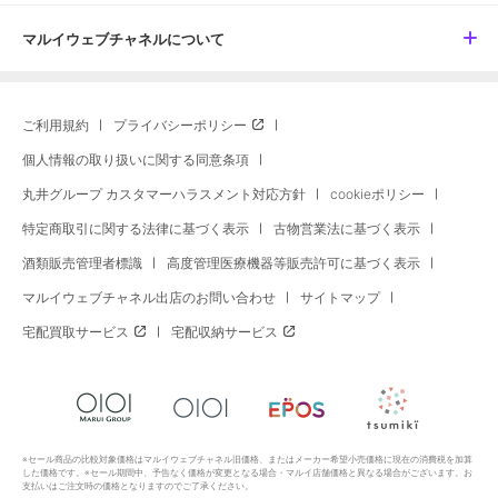
マルイウェブチャネルについて
ご利用規約
プライバシーポリシー
個人情報の取り扱いに関する同意条項
丸井グループ カスタマーハラスメント対応方針
cookieポリシー
特定商取引に関する法律に基づく表示
古物営業法に基づく表示
酒類販売管理者標識
高度管理医療機器等販売許可に基づく表示
マルイウェブチャネル出店のお問い合わせ
サイトマップ
宅配買取サービス
宅配収納サービス
※セール商品の比較対象価格はマルイウェブチャネル旧価格、またはメーカー希望小売価格に現在の消費税を加算
した価格です。※セール期間中、予告なく価格が変更となる場合・マルイ店舗価格と異なる場合がございます。お
支払いはご注文時の価格となりますのでご了承ください。