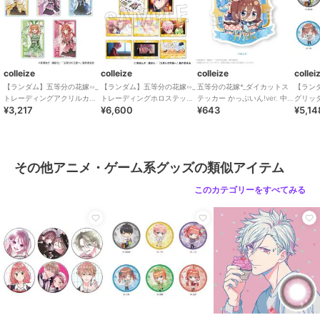
colleize
colleize
colleize
collei
【ランダム】五等分の花嫁∽_
【ランダム】五等分の花嫁∽_
五等分の花嫁*_ダイカットス
【ラン
トレーディングアクリルカー
トレーディングホロステッカ
テッカー かっぷいん!ver. 中
グリッタ
¥3,217
¥6,600
¥643
¥5,14
ド 和装バニーver.【コンプリ
ー 一花BOX【BOX】
野三玖
BOXB
ートBOX/5
BOX/6
その他アニメ・ゲーム系グッズの類似アイテム
このカテゴリーをすべてみる