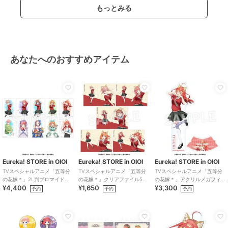
もっとみる
あなたへのおすすめアイテム
Eureka! STORE in OIOI
Eureka! STORE in OIOI
Eureka! STORE in OIOI
TVスペシャルアニメ「五等分
TVスペシャルアニメ「五等分
TVスペシャルアニメ「五等分
の花嫁＊」2L判ブロマイドセ
の花嫁＊」クリアファイル5種
の花嫁＊」アクリルメガフィ
¥4,400
¥1,650
¥3,300
ット
セット
ギュア 五月
予約
予約
予約