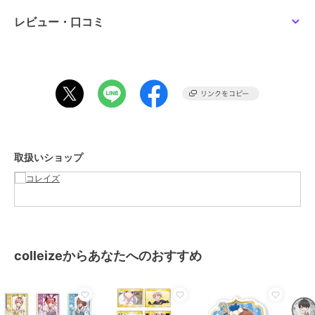
レビュー・口コミ
この商品は、不良品のみ返品を承ります
ブランド
colleize
ショップ
コレイズ
商品カテゴリ
すべてのその他アニメ・ゲーム系
グッズ
／
その他アニメ・ゲーム
系グッズ
カラー
＊＊
取扱いショップ
サイズ
＊＊
素材
紙
商品のお取り扱い方法
colleizeからあなたへのおすすめ