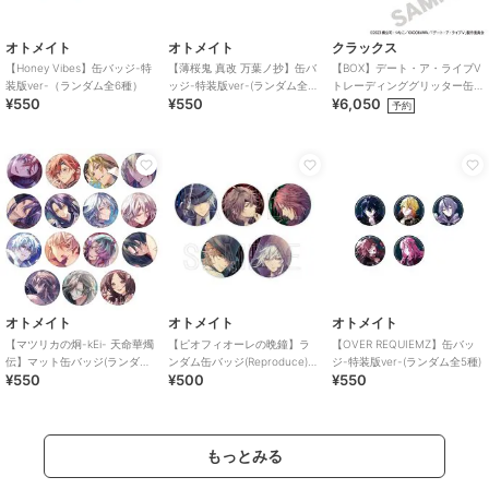
オトメイト
オトメイト
クラックス
【Honey Vibes】缶バッジ-特
【薄桜鬼 真改 万葉ノ抄】缶バ
【BOX】デート・ア・ライブV
装版ver-（ランダム全6種）
ッジ-特装版ver-(ランダム全8
トレーディンググリッター缶
¥550
¥550
¥6,050
種)
バッジ ゴシックドール
予約
オトメイト
オトメイト
オトメイト
【マツリカの炯-kEi- 天命華燭
【ピオフィオーレの晩鐘】ラ
【OVER REQUIEMZ】缶バッ
伝】マット缶バッジ(ランダム
ンダム缶バッジ(Reproduce)
ジ-特装版ver-(ランダム全5種)
¥550
¥500
¥550
全15種)
（ランダム全5種）
もっとみる