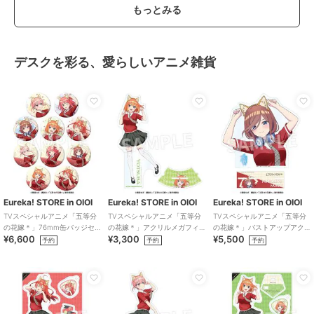
もっとみる
デスクを彩る、愛らしいアニメ雑貨
Eureka! STORE in OIOI
Eureka! STORE in OIOI
Eureka! STORE in OIOI
TVスペシャルアニメ「五等分
TVスペシャルアニメ「五等分
TVスペシャルアニメ「五等分
の花嫁＊」76mm缶バッジセ
の花嫁＊」アクリルメガフィ
の花嫁＊」バストアップアク
¥6,600
¥3,300
¥5,500
ット
ギュア 四葉
リルメガスタンド 三玖
予約
予約
予約