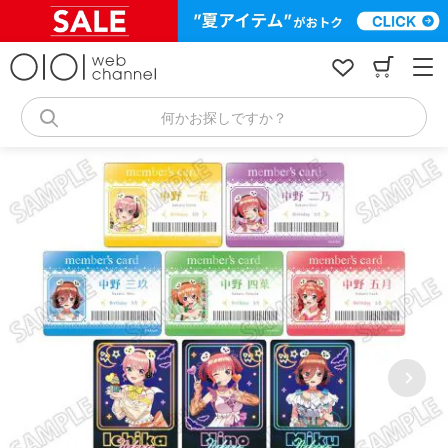
コ
ン
テ
ン
ツ
へ
何かお探しですか？
ス
キ
ッ
プ