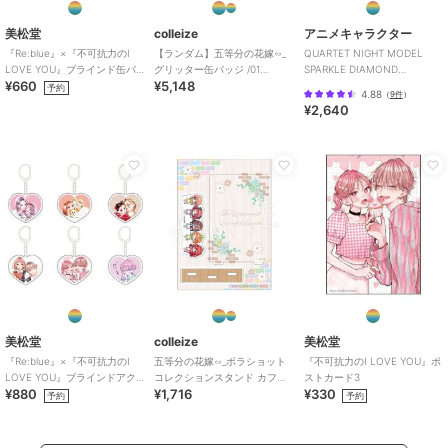
美松堂
colleize
アニメキャラクター
『Re:blue』×『不可抗力のI
【ランダム】五等分の花嫁∽_
QUARTET NIGHT MODEL
LOVE YOU』ブラインド缶バ
グリッター缶バッジ /01
SPARKLE DIAMOND
¥660
¥5,148
ッジ（全6種）
BOXB(全6種)【コンプリート
Ver.RANMARU
予約
4.88
（
9件
）
BOX/6個
¥2,640
美松堂
colleize
美松堂
『Re:blue』×『不可抗力のI
五等分の花嫁∽_ポラショット
『不可抗力のI LOVE YOU』ポ
LOVE YOU』ブラインドアク
コレクションスタンド カフェ
ストカード3
¥880
¥1,716
¥330
リルキーホルダー（全6種）
Ver. 洋
予約
予約