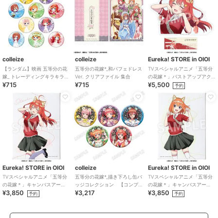
colleize
colleize
Eureka! STORE in OIOI
【ランダム】映画 五等分の花
五等分の花嫁*_和パフェドレス
TVスペシャルアニメ「五等分
嫁_ トレーディングキラキラ缶
Ver. クリアファイル 集合
の花嫁＊」バストアップアク
¥715
¥715
¥5,500
バッジ 1pcs
リルメガスタンド 五月
予約
Eureka! STORE in OIOI
colleize
Eureka! STORE in OIOI
TVスペシャルアニメ「五等分
五等分の花嫁*_描き下ろし缶バ
TVスペシャルアニメ「五等分
の花嫁＊」キャンバスアー
ッジコレクション 【コンプ
の花嫁＊」キャンバスアー
¥3,850
¥3,217
¥3,850
ト 五月
リートBOX／5個入り】
ト 四葉
予約
予約