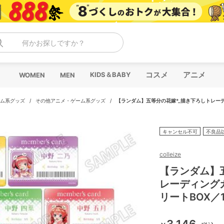
何かお探しですか？
コスメ
アニメ
KIDS＆BABY
WOMEN
MEN
ム系グッズ
/
その他アニメ・ゲーム系グッズ
/
【ランダム】五等分の花嫁*_描き下ろしトレー
キャンセル不可
不良品
colleize
【ランダム】
レーディング
リートBOX／