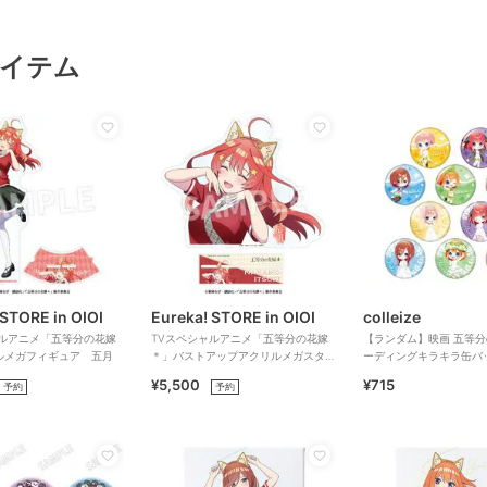
イテム
 STORE in OIOI
Eureka! STORE in OIOI
colleize
ャルアニメ「五等分の花嫁
TVスペシャルアニメ「五等分の花嫁
【ランダム】映画 五等分
ルメガフィギュア 五月
＊」バストアップアクリルメガスタン
ーディングキラキラ缶バッジ
ド 五月
¥5,500
¥715
予約
予約