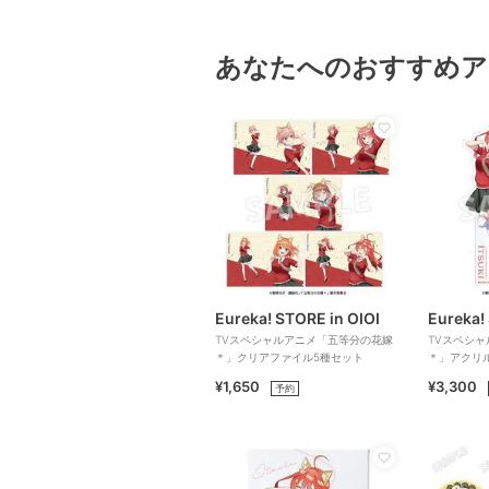
あなたへのおすすめア
Eureka! STORE in OIOI
Eureka!
TVスペシャルアニメ「五等分の花嫁
TVスペシ
＊」クリアファイル5種セット
＊」アクリ
¥1,650
¥3,300
予約