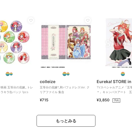
colleize
Eureka! STORE in
映画 五等分の花嫁_ トレ
五等分の花嫁*_和パフェドレスVer. ク
TVスペシャルアニメ「五
ラキラ缶バッジ 1pcs
リアファイル 集合
＊」キャンバスアート 五
¥715
¥3,850
予約
もっとみる