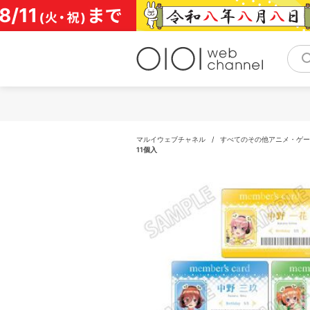
コ
ン
テ
ン
ツ
へ
ス
キ
ッ
プ
マルイウェブチャネル
/
すべてのその他アニメ・ゲー
11個入