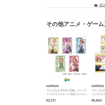
口
その他アニメ・ゲーム
colleize
colleize
【ランダム】五等分の花嫁∽_トレーデ
【ランダム】
ィングアクリルカード 和装バニーver.
ィングホロ
【コンプリートBOX/5
BOX【BOX
¥3,217
¥6,600