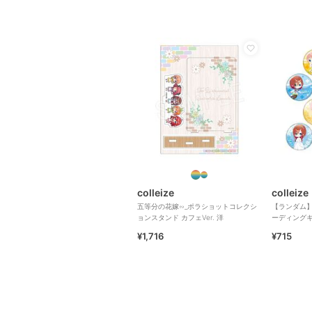
colleize
colleize
五等分の花嫁∽_ポラショットコレクシ
【ランダム】
ョンスタンド カフェVer. 洋
ーディングキ
¥1,716
¥715