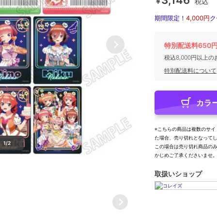
3,146
￥
税込
期間限定！
4,000円
ク
特別配送料650
税込8,000円以上
特別配送料について
カラ
※こちらの商品は複数のサイ
た場合、売り切れとなって
1/2
この場合は売り切れ商品の
かじめご了承くださいませ
取扱いショップ