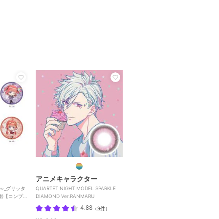
アニメキャラクター
∽_グリッタ
QUARTET NIGHT MODEL SPARKLE
6種)【コンプリ
DIAMOND Ver.RANMARU
4.88
（
9件
）