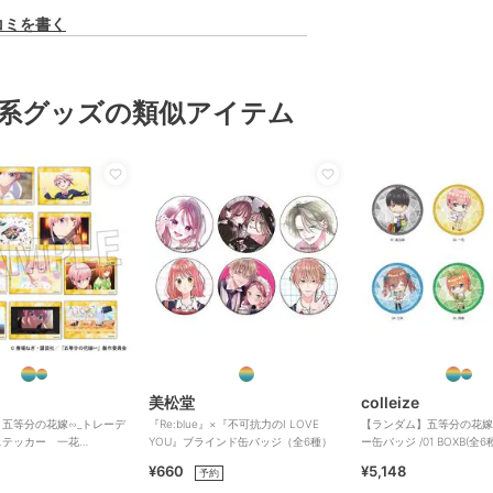
コミを書く
系グッズの類似アイテム
美松堂
colleize
五等分の花嫁∽_トレーデ
『Re:blue』×『不可抗力のI LOVE
【ランダム】五等分の花嫁
ステッカー 一花
YOU』ブラインド缶バッジ（全6種）
ー缶バッジ /01 BOXB(全
】
ートBOX/6個
¥660
¥5,148
予約