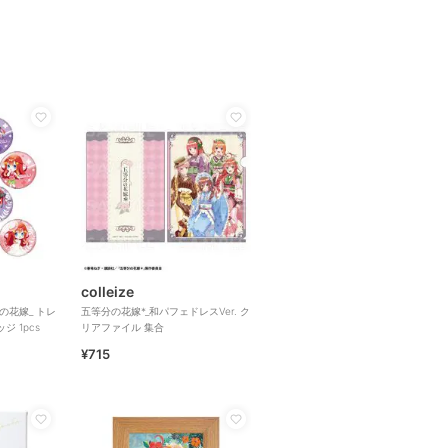
colleize
の花嫁_ トレ
五等分の花嫁*_和パフェドレスVer. ク
 1pcs
リアファイル 集合
¥715