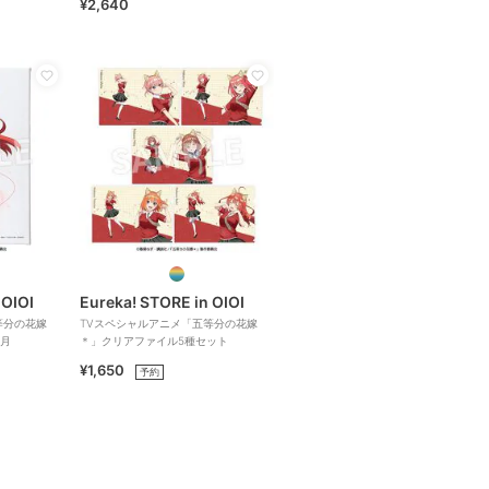
¥2,640
 OIOI
Eureka! STORE in OIOI
等分の花嫁
TVスペシャルアニメ「五等分の花嫁
月
＊」クリアファイル5種セット
¥1,650
予約