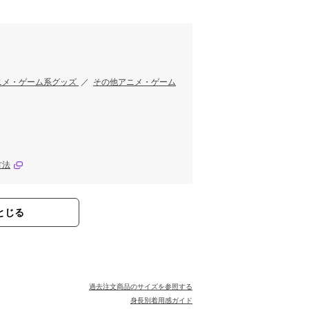
す
ニメ・ゲーム系グッズ
／
その他アニメ・ゲーム
方法
とじる
過去注文商品のサイズを参照する
身長別着用感ガイド