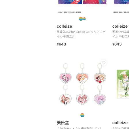
colleize
colleize
五等分の花嫁*_Space Girl クリアファ
五等分の花嫁*_
イル 中野五月
イル 中野二
¥643
¥643
美松堂
colleize
『Re:blue』×『不可抗力のI LOVE
五等分の花嫁