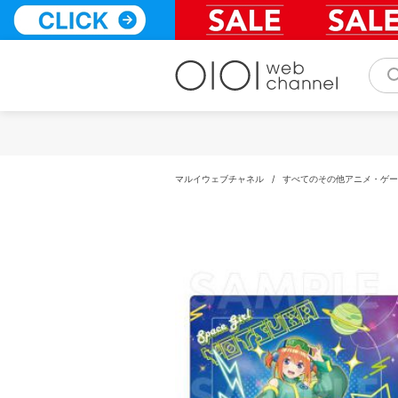
コ
ン
テ
ン
ツ
へ
ス
キ
ッ
プ
マルイウェブチャネル
/
すべてのその他アニメ・ゲー