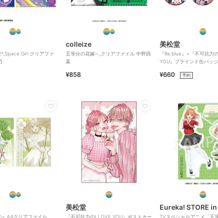
colleize
美松堂
Space Girl クリアファ
五等分の花嫁∽_クリアファイル 中野四
『Re:blue』×『不可抗力のI
乃
葉
YOU』ブラインド缶バッ
¥858
¥660
予約
美松堂
Eureka! STORE in
∽_A4クリアファイル
『不可抗力のI LOVE YOU』ポストカー
TVスペシャルアニメ「五