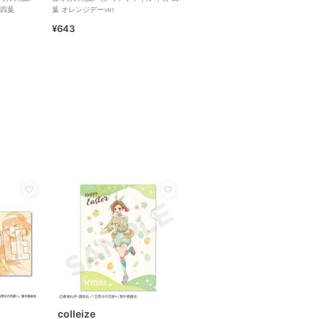
四葉
葉 オレンジデーver.
¥643
colleize