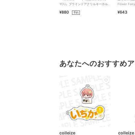
YOU』ブラインドアクリルキーホルダ
Flower Fai
ー（全6種）
¥880
¥643
予約
あなたへのおすすめア
colleize
colleize