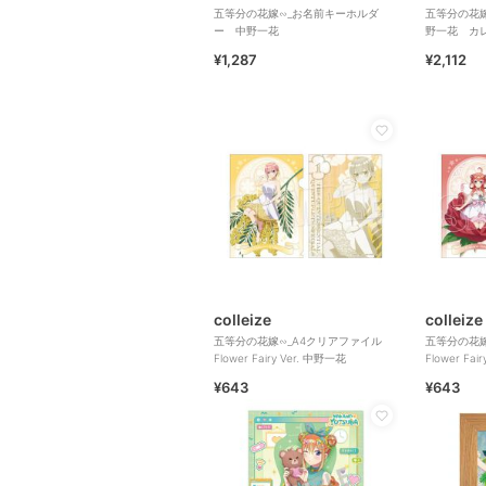
五等分の花嫁∽_お名前キーホルダ
五等分の花
ー 中野一花
野一花 カ
¥1,287
¥2,112
colleize
colleize
五等分の花嫁∽_A4クリアファイル
五等分の花嫁
Flower Fairy Ver. 中野一花
Flower Fai
¥643
¥643