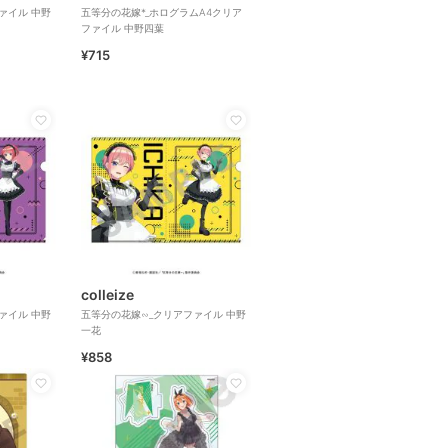
ァイル 中野
五等分の花嫁*_ホログラムA4クリア
ファイル 中野四葉
¥715
colleize
ァイル 中野
五等分の花嫁∽_クリアファイル 中野
一花
¥858