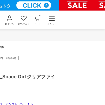
ログイン
お気に入り
カート
メニュー
野四葉
以外【返品不可】
Space Girl クリアファイ
クーポンプレゼント！ >