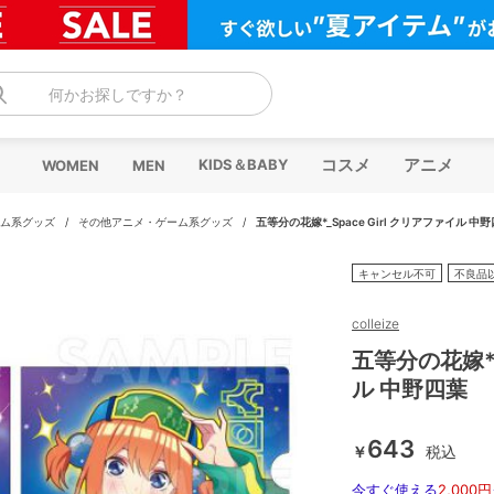
何かお探しですか？
コスメ
アニメ
KIDS＆BABY
WOMEN
MEN
ム系グッズ
/
その他アニメ・ゲーム系グッズ
/
五等分の花嫁*_Space Girl クリアファイル 中
キャンセル不可
不良品
colleize
五等分の花嫁*_
ル 中野四葉
643
￥
税込
今すぐ使える
2,000円