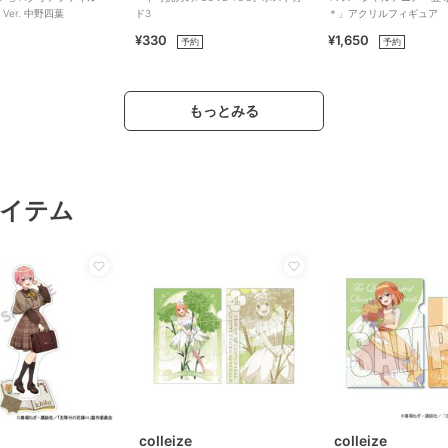
ry Ver. 中野四葉
ド3
＊」アクリルフィギュア 
¥330
¥1,650
予約
予約
もっとみる
イテム
colleize
colleize