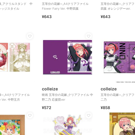
嫁_アクリルスタンド 中
五等分の花嫁∽_A4クリアファイル
五等分の花嫁∽_クリアフ
レッジスタイル
Flower Fairy Ver. 中野四葉
四葉 オレンジデーver.
¥643
¥643
colleize
colleize
∽_A4クリアファイル
映画 五等分の花嫁_クリアファイル 中
五等分の花嫁∽_クリアフ
ry Ver. 中野五月
野二乃 応援団ver
二乃
¥572
¥858