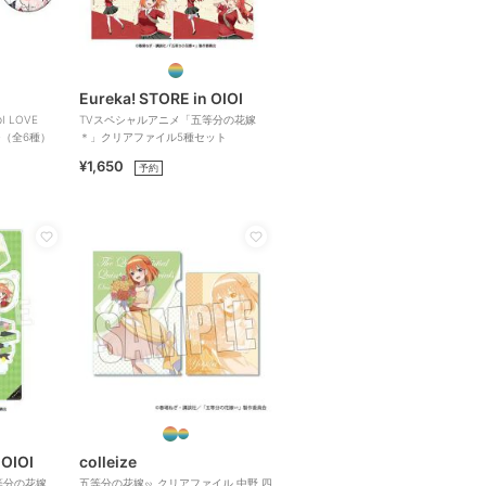
Eureka! STORE in OIOI
 LOVE
TVスペシャルアニメ「五等分の花嫁
ジ（全6種）
＊」クリアファイル5種セット
¥1,650
予約
 OIOI
colleize
等分の花嫁
五等分の花嫁∽_クリアファイル 中野 四