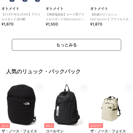
オトメイト
オトメイト
オトメイト
【OVER REQUIEMZ】アクリ
【薄桜鬼真改】カード型アク
【終遠のヴィルシュ -
ルスタンド(全6種)
リルスタンド(Reproduce)（ラ
EpiC:lycoris-】アクリルスタン
¥1,870
¥1,500
¥1,870
ンダム全6種）
ド(全15種)
もっとみる
人気のリュック・バックパック
SALE
SALE
30%OFF
ザ・ノース・フェイス
コールマン
ザ・ノース・フェイス