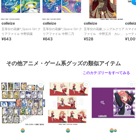
colleize
colleize
colleize
collei
五等分の花嫁*_Space Girl ク
五等分の花嫁*_Space Girl ク
五等分の花嫁_シングルクリア
スマイ
リアファイル 中野四葉
リアファイル 中野二乃
ファイル 中野五月 カレッ
ューテ
¥643
¥643
¥528
¥1,00
ジスタイル
リップ2
その他アニメ・ゲーム系グッズの類似アイテム
このカテゴリーをすべてみる