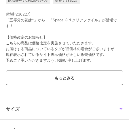
商品番号：CF020-69706
型番：236227
[型番:236227]
「五等分の花嫁*」から、「Space Girl クリアファイル」が登場で
す！
【価格改定のお知らせ】
こちらの商品は価格改定を実施させていただきます。
お届けする商品についているタグが旧価格の場合がございますが
現在表示されているサイト表示価格が正しい販売価格です｡
予めご了承いただきますよう､お願い申し上げます｡
この商品は、不良品のみ返品を承ります
ブランド
colleize
ショップ
コレイズ
商品カテゴリ
すべてのその他アニメ・ゲーム系
サイズ
グッズ
／
その他アニメ・ゲーム
系グッズ
カラー
＊＊