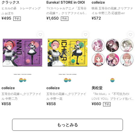
クラックス
Eureka! STORE in OIOI
colleize
ヒカルの碁 トレーディング
TVスペシャルアニメ「五等分
映画 五等分の花嫁_クリアファ
ふぁぼカ
の花嫁＊」クリアファイル5種
イル 中野二乃 応援団ver
¥495
¥1,650
¥572
セット
予約
予約
colleize
colleize
美松堂
五等分の花嫁∽_クリアファイ
五等分の花嫁∽_クリアファイ
『Re:blue』×『不可抗力のI
ル 中野二乃
ル 中野一花
LOVE YOU』ブラインド缶バ
¥858
¥858
¥660
ッジ（全6種）
予約
もっとみる