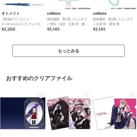
オトメイト
colleize
colleize
【終遠のヴィルシュ -
呪術廻戦 第2期_フォンタブ
呪術廻戦 第2期_フォンタブ
ErroR:salvation-】フォンタブ
／懐玉・玉折 五条 悟・夏油
／五条 悟・夏油 傑
¥2,200
¥2,145
¥2,145
(全6種)
傑 B
もっとみる
おすすめのクリアファイル