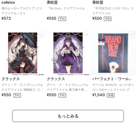
colleize
美松堂
美松堂
僕のヒーローアカデミア_クリ
『Re:blue』クリアファイル
『不可抗力のI LOVE YOU』ク
アファイル／エリ
リアファイル
¥572
¥550
¥550
予約
予約
クラックス
クラックス
パーフェクト・ワールド・トーキョー
デート・ア・ライブVシングル
デート・ア・ライブVシングル
マーベル MARVEL スパイダー
クリアファイル 時崎狂三 ゴシ
クリアファイル 夜刀神十香 ゴ
マン 6ポケットファイル ブラ
¥550
¥550
¥1,540
ックドール
シックドール
ック クリアファイル 文具
予約
予約
新着
もっとみる