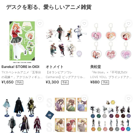
デスクを彩る、愛らしいアニメ雑貨
Eureka! STORE in OIOI
オトメイト
美松堂
TVスペシャルアニメ「五等分
【オランピアソワレ
『Re:blue』×『不可抗力のI
の花嫁＊」アクリルフィギュ
Catharsis】ビッグアクリルス
LOVE YOU』ブラインドアク
¥1,650
¥3,300
¥880
ア 四葉
タンド(全7種)
リルキーホルダー（全6種）
予約
予約
予約