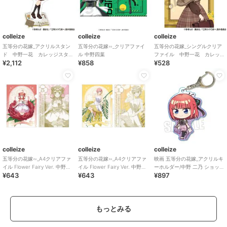
colleize
colleize
colleize
五等分の花嫁_アクリルスタン
五等分の花嫁∽_クリアファイ
五等分の花嫁_シングルクリア
ド 中野一花 カレッジスタ
ル 中野四葉
ファイル 中野一花 カレッ
¥2,112
¥858
¥528
イル
ジスタイル
colleize
colleize
colleize
五等分の花嫁∽_A4クリアファ
五等分の花嫁∽_A4クリアファ
映画 五等分の花嫁_アクリルキ
イル Flower Fairy Ver. 中野五
イル Flower Fairy Ver. 中野一
ーホルダー/中野 二乃 ショッピ
¥643
¥643
¥897
月
花
ングデートver.
もっとみる