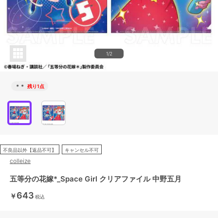
1/2
＊＊
残り1点
不良品以外【返品不可】
キャンセル不可
colleize
五等分の花嫁*_Space Girl クリアファイル 中野五月
643
￥
税込