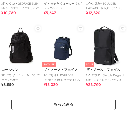
ｽﾎﾟｰﾂｱｸｾｻﾘｰ GEOFACE SLIM
ｽﾎﾟｰﾂｱｸｾｻﾘｰ ウォーカー15 (ブ
ｽﾎﾟｰﾂｱｸｾｻﾘｰ BOULDER
PACK (ジオフェイススリムパ
ラックヘザー)
DAYPACK (ボルダーデイパッ
¥10,780
¥5,247
¥12,320
ック)
ク)
30%OFF
SALE
コールマン
ザ・ノース・フェイス
ザ・ノース・フェイス
ｽﾎﾟｰﾂｱｸｾｻﾘｰ ウォーカー33 (ブ
ｽﾎﾟｰﾂｱｸｾｻﾘｰ BOULDER
ｽﾎﾟｰﾂｱｸｾｻﾘｰ Shuttle Daypack
ラックヘザー)
DAYPACK (ボルダーデイパッ
Slim (シャトルデイパックスリ
¥8,690
¥12,320
¥23,760
ク)
ム)
もっとみる