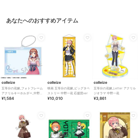
あなたへのおすすめアイテム
colleize
colleize
colleize
五等分の花嫁_フォトフレーム
映画 五等分の花嫁_ビッグタペ
五等分の花嫁_Letter アクリル
アクリルキーホルダー_中野三
ストリー 中野一花 応援団ver
ジオラマ 中野一花
¥1,584
¥10,010
¥3,861
玖_メイクアップ