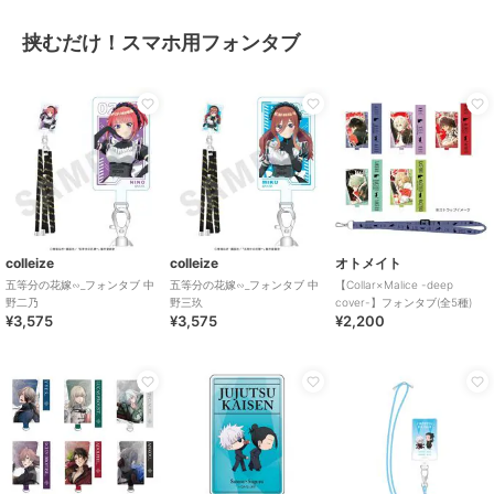
挟むだけ！スマホ用フォンタブ
colleize
colleize
オトメイト
五等分の花嫁∽_フォンタブ 中
五等分の花嫁∽_フォンタブ 中
【Collar×Malice -deep
野二乃
野三玖
cover-】フォンタブ(全5種)
¥3,575
¥3,575
¥2,200