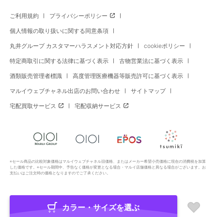
ご利用規約
プライバシーポリシー
個人情報の取り扱いに関する同意条項
丸井グループ カスタマーハラスメント対応方針
cookieポリシー
特定商取引に関する法律に基づく表示
古物営業法に基づく表示
酒類販売管理者標識
高度管理医療機器等販売許可に基づく表示
マルイウェブチャネル出店のお問い合わせ
サイトマップ
宅配買取サービス
宅配収納サービス
※セール商品の比較対象価格はマルイウェブチャネル旧価格、またはメーカー希望小売価格に現在の消費税を加算
した価格です。※セール期間中、予告なく価格が変更となる場合・マルイ店舗価格と異なる場合がございます。お
支払いはご注文時の価格となりますのでご了承ください。
カラー・サイズを選ぶ
Copyright All Rights Reserved. MARUI Co., Ltd