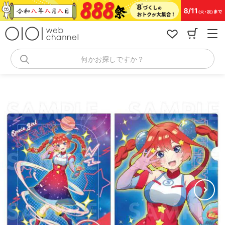
コ
ン
テ
ン
ツ
へ
何かお探しですか？
ス
キ
ッ
プ