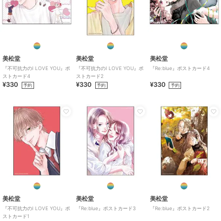
colleize
colleize
colleize
夏目友人帳_(サイズ/XL)_
シノビマスター 閃乱カ
機動戦士Ζガンダム
美松堂
美松堂
美松堂
ニャンコ先生 デフォル
グラ NEW LINK_スリム
_ROBOT魂＜SIDE MS＞
『不可抗力のI LOVE YOU』ポ
『不可抗力のI LOVE YOU』ポ
『Re:blue』ポストカード4
メAni-Art Tシャツ キミ
タペストリー vol.3 両備
RX-178 ガンダムMk-
5,691
3,575
12,155
¥
¥
¥
ストカード4
ストカード2
ドリメンズ
B
II（エゥーゴ仕様）
¥330
¥330
¥330
予約
予約
予約
colleize
colleize
colleize
【ランダム】名探偵プリ
私を喰べたい、ひとでな
ブルーロック_A4シング
キュア!_プリキュアブレ
し_社 美胡 BIGアクリル
ルクリアファイル 潔
ス 【BOX/6個入り】
スタンド
世一・糸師 凛／アクロ
3,168
2,376
594
¥
¥
¥
バットサッカー
美松堂
美松堂
美松堂
『不可抗力のI LOVE YOU』ポ
『Re:blue』ポストカード3
『Re:blue』ポストカード2
ストカード1