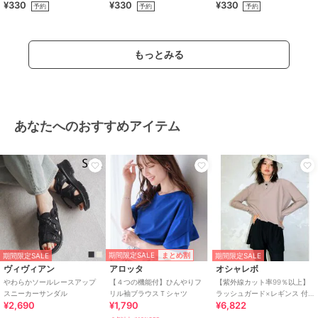
¥330
¥330
¥330
予約
予約
予約
もっとみる
あなたへのおすすめアイテム
期間限定SALE
まとめ割
期間限定SALE
期間限定SALE
ヴィヴィアン
アロッタ
オシャレボ
やわらかソールレースアップ
【４つの機能付】ひんやりフ
【紫外線カット率99％以上】
スニーカーサンダル
リル袖ブラウスＴシャツ
ラッシュガード×レギンス 付
¥2,690
¥1,790
¥6,822
き タンキニ