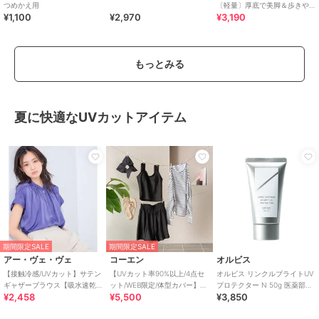
つめかえ用
〔軽量〕厚底で美脚＆歩きや
¥1,100
¥2,970
¥3,190
すい！疲れにくいフィット感
のスポーツサンダル
もっとみる
夏に快適なUVカットアイテム
期間限定SALE
期間限定SALE
アー・ヴェ・ヴェ
コーエン
オルビス
【接触冷感/UVカット】サテン
【UVカット率90%以上/4点セ
オルビス リンクルブライトUV
ギャザーブラウス【吸水速乾/
ット/WEB限定/体型カバー】シ
プロテクター N 50g 医薬部外
¥2,458
¥5,500
¥3,850
イージーケア】
ュシュ付きアソートスイムウ
品（顔用日焼け止め）
エア（イン