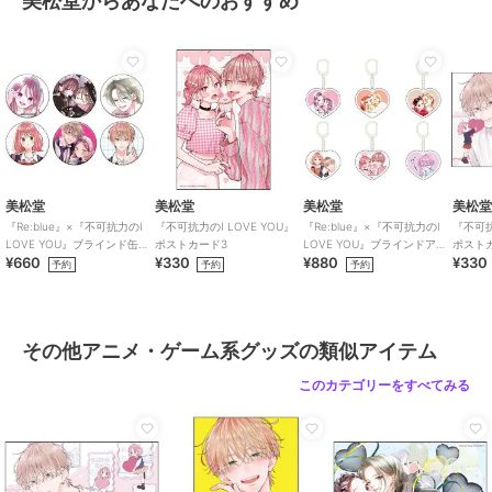
美松堂からあなたへのおすすめ
colleize
colleize
colleize
ブレイクマイケース_プ
【再販】ハイキュー!!_ち
ちいかわ_もちころりん
リズムミニステッカー 8.
みけもますこっと 12 角
ちいかわ
槻本大河
名倫太郎
643
2,860
1,716
¥
¥
¥
美松堂
美松堂
美松堂
美松
『Re:blue』×『不可抗力のI
『不可抗力のI LOVE YOU』
『Re:blue』×『不可抗力のI
『不可抗
LOVE YOU』ブラインド缶バ
ポストカード3
LOVE YOU』ブラインドアク
ポスト
¥660
¥330
¥880
¥330
ッジ（全6種）
リルキーホルダー（全6種）
予約
予約
予約
colleize
colleize
colleize
その他アニメ・ゲーム系グッズの類似アイテム
ちいかわ_もちころりん
ドラゴンクエスト スマ
ハイキュー!!_アクリルス
シーサー
イルスライム_ダストボ
タンド2 1.日向翔陽
このカテゴリーをすべてみる
ックス ツボック
1,716
5,720
2,574
¥
¥
¥