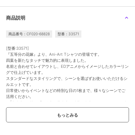
colleize
colleize
colleize
ドラゴンクエスト_スマ
スマイルスライム_コス
ハイキュー!!_Cherigem
商品説明
イルスライム コスメ&ビ
メ&ビューティー スライ
Sticker 宮侑・宮治
ューティー ヘッドマッ
ムのヘアクリップ2P
5,005
1,001
792
新着
¥
¥
¥
サージャー ベホマスラ
イム
商品番号：CF020-68828
型番：33571
[型番:33571]
『五等分の花嫁』より、Ani-Art Tシャツの登場です。
四葉を新たなタッチで魅力的に表現しました。
名前と合わせてレイアウトし、EDアニメからイメージしたカラーリン
グで仕上げています。
colleize
colleize
colleize
スタンダードなスタイリングで、シーンを選ばずお使いいただけるシ
グリッドマン ユニバー
ちいかわ_Play Charm シ
リコリス・リコイル_た
ルエットです。
ス_アクリルスタンド 南
ーサー
きなの銃 ラバーマット
日常使いからイベントなどの特別な日の1枚まで、様々なシーンでご
夢芽/星空デート
2,376
2,376
5,005
¥
¥
¥
活用ください。
※「Ani-Artシリーズ」はキャラクターイラストをアーティスティック
な表現で描いたAMNIBUSのオリジナル商品です。
Tシャツボディ：5.6オンス
【価格改定のお知らせ】
こちらの商品は価格改定を実施させていただきます。