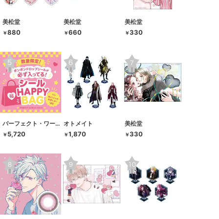
美松堂
美松堂
美松堂
880
660
330
￥
￥
￥
パーフェクト・ワールド・トーキョー
オトメイト
美松堂
5,720
1,870
330
￥
￥
￥