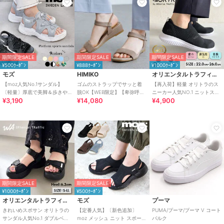
期間限定SALE
期間限定SALE
期間限定SALE
¥500ｸｰﾎﾟﾝ
¥888ｸｰﾎﾟﾝ
¥1000ｸｰﾎﾟﾝ
モズ
HIMIKO
オリエンタルトラフィック
【moz人気No.1サンダル】
ゴムのストラップでサッと着
【再入荷】軽量 オリトラのス
〔軽量〕厚底で美脚＆歩きや
脱OK【WEB限定】【卑弥呼
ニーカー人気NO.1 ニットスニ
¥3,190
¥14,080
¥4,900
すい！疲れにくいフィット感
26SS】ゴムストラップサンダ
ーカー スリッポン /3709
のスポーツサンダル
ル/661250
期間限定SALE
期間限定SALE
¥1000ｸｰﾎﾟﾝ
¥500ｸｰﾎﾟﾝ
オリエンタルトラフィック
モズ
プーマ
きれいめスポサン オリトラの
【定番人気】〔新色追加〕
PUMA/プーマ/プーマ V コート
サンダル人気No.1 ダブルベル
moz メッシュ ニット スポーツ
バルク