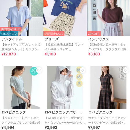
期間限定SALE
¥1500ｸｰﾎﾟﾝ
期間限定SALE
20%OFF
アンタイトル
ブリーズ
インデックス
【セットアップ可UVカット接
【接触冷感/吸水速乾】ワンマ
【接触冷感／吸水速乾】タッ
触冷感UVカット】リラクシー
イル半袖パジャマ ＿
クパフスリーブブラウス《防
¥12,870
¥1,100
¥3,183
キーVネックブラウス
シワ／洗濯機OK／XS～3L／
8col》
ロペピクニック
ロペピクニックパサージュ
ロペピクニック
【ベストヒット】ハートネッ
【WEB限定カラー】絶対焼け
ウエストタックチェックアソ
クペプラムブラウス/接触冷感
たくないUVパーカー/UVカッ
ートワンピース/接触冷感・防
¥4,994
¥3,993
¥7,997
ト・接触冷感
シワ・リンクコーデ