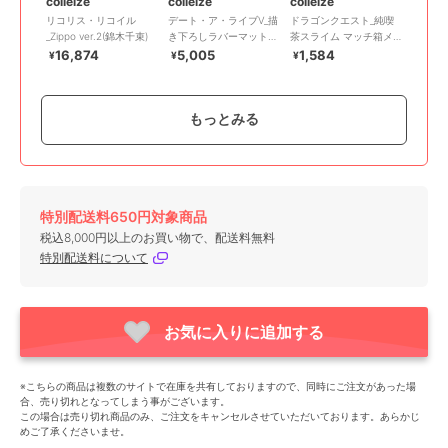
colleize
colleize
colleize
リコリス・リコイル
デート・ア・ライブV_描
ドラゴンクエスト_純喫
_Zippo ver.2(錦木千束)
き下ろしラバーマット
茶スライム マッチ箱メ
夜刀神十香 ナイトウェ
モ
16,874
5,005
1,584
¥
¥
¥
ア ver.
もっとみる
特別配送料650円対象商品
colleize
colleize
colleize
税込8,000円以上のお買い物で、配送料無料
リコリス・リコイル_ア
クレヨンしんちゃん
ポケットモンスター_ポ
特別配送料について
クリルガンスタンド 井
_CYS-42 ぷっクリアデ
ケモンカードゲーム ス
ノ上たきな
コシール A 野原家&春日
カーレット&バイオレッ
3,300
660
1,105
¥
¥
¥
部防衛隊
ト スタートデッキ
Generati
お気に入りに追加する
※こちらの商品は複数のサイトで在庫を共有しておりますので、同時にご注文があった場
合、売り切れとなってしまう事がございます。
この場合は売り切れ商品のみ、ご注文をキャンセルさせていただいております。あらかじ
めご了承くださいませ。