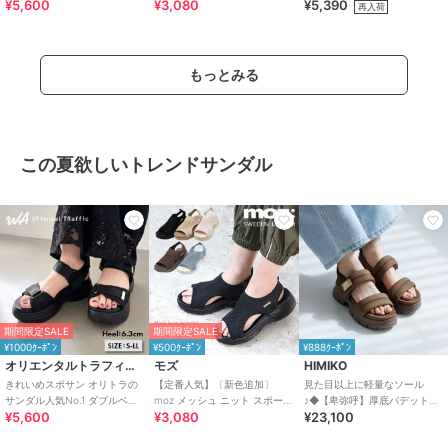
¥5,600
¥3,080
¥5,390
ト スポーツサンダル /42207
サンダル
再入荷
もっとみる
この夏欲しいトレンドサンダル
期間限定SALE
期間限定SALE
¥1000ｸｰﾎﾟﾝ
¥500ｸｰﾎﾟﾝ
¥888ｸｰﾎﾟﾝ
オリエンタルトラフィック
モズ
HIMIKO
きれいめスポサン オリトラの
【定番人気】〔新色追加〕
見た目以上に軽量なソール
サンダル人気No.1 ダブルベル
moz メッシュ ニット スポーツ
♪◆【卑弥呼】厚底パデットサ
¥5,600
¥3,080
¥23,100
ト スポーツサンダル /42207
サンダル
ンダル/661201