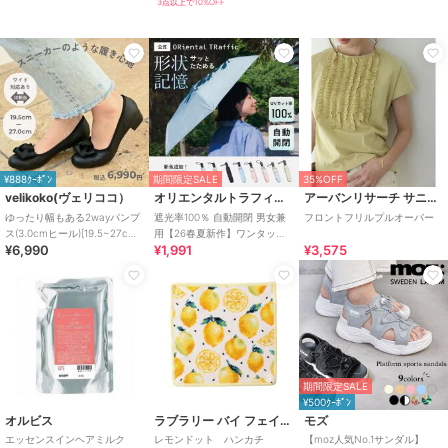
3点以上で10%OFF
¥888ｸｰﾎﾟﾝ
期間限定SALE
35%OFF
velikoko(ヴェリココ）
オリエンタルトラフィック
アーバンリサーチ サニーレーベル
ゆったり幅もある2wayパンプ
遮光率100％ 自動開閉 男女兼
フロントフリルプルオーバー
ス(3.0cmヒール)[19.5~27cm]
用【26春夏新作】ワンタッチ
¥6,990
¥1,991
¥3,575
ラクチンきれいシューズ
晴雨兼用 折りたたみ傘 /G-
0601
期間限定SALE
¥500ｸｰﾎﾟﾝ
オルビス
ラブラリー バイ フェイラー
モズ
エッセンスインヘアミルク
レモンドット ハンカチ
【moz人気No.1サンダル】