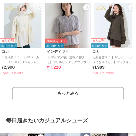
まとめ割
まとめ割
期間限定SALE
¥200ｸｰﾎﾟﾝ
¥1888ｸｰﾎﾟﾝ
¥200ｸｰﾎﾟﾝ
コカ
インディヴィ
コカ
＼再入荷！！／【UVパーカ
【UVケア／吸汗速乾／着映
＼新色登場／【UVカット・シ
ー・UPF50＋】UVカットティ
え】フリルピンタックブラウ
ワになりにくい】バッグギャ
¥2,990
¥11,220
¥1,989
アードパーカー 全4色
ス
ザーUVパーカー 全4色
2点以上で10%OFF
2点以上で10%OFF
もっとみる
毎日履きたいカジュアルシューズ