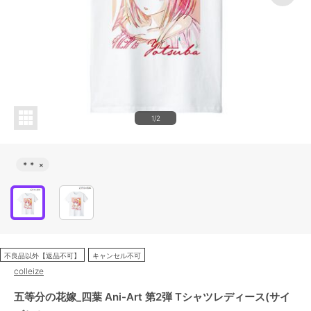
1/2
＊＊
×
不良品以外【返品不可】
キャンセル不可
colleize
五等分の花嫁_四葉 Ani-Art 第2弾 Tシャツレディース(サイ