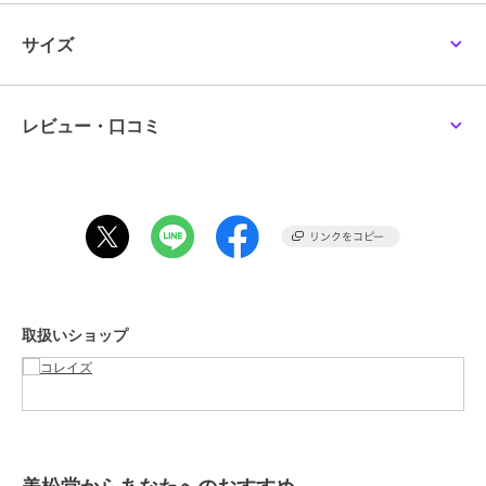
お届けする商品についているタグが旧価格の場合がございますが
現在表示されているサイト表示価格が正しい販売価格です｡
サイズ
colleize
colleize
colleize
予めご了承いただきますよう､お願い申し上げます｡
リコリス・リコイル
ゴールデンカムイ_ビィ
ちいかわ_フェイス巾着
_Zippo ver.2(井上たきな)
ズニィズ クルーネックT
（ちいかわ）
シャツB(札幌世界ホテル)
16,874
5,720
1,980
この商品は、不良品のみ返品を承ります
¥
¥
¥
レビュー・口コミ
ブランド
colleize
ショップ
コレイズ
商品カテゴリ
すべてのその他アニメ・ゲーム系
グッズ
／
その他アニメ・ゲーム
系グッズ
colleize
colleize
colleize
カラー
＊＊
HUNTER×HUNTER_トレ
ハローキティ_日焼け 冷
NARUTO-ナルト- 疾風
取扱いショップ
サイズ
＊＊
ーディング Ani-Art
水筒 RC-1208
伝_クリアファイル デイ
clear label 第2弾 アクリ
ダラ
12,672
2,002
572
¥
¥
¥
素材
綿100%
ル
商品のお取り扱い方法