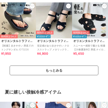
期間限定SALE
期間限定SALE
期間限定SALE
¥1000ｸｰﾎﾟﾝ
¥1000ｸｰﾎﾟﾝ
オリエンタルトラフィック
オリエンタルトラフィック
オリエンタルトラフィック
【軽量】歩きやすい 厚底 EVA
安定感があり歩きやすい クロ
スニーカー感覚で履ける 軽量
トングサンダル /OT3226
スストラップ メタリックライ
【26春夏新作】厚底 ナイロン
¥1,950
¥4,900
¥5,450
ン サンダル /55201
スポーツサンダル /OT3232
もっとみる
夏に嬉しい接触冷感アイテム