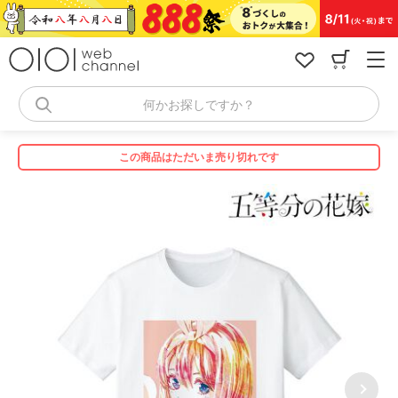
コ
ン
テ
ン
ツ
へ
何かお探しですか？
ス
キ
ッ
この商品はただいま売り切れです
プ